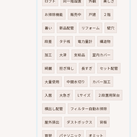
ロフト
同一階設置
外観
美しさ
お掃除機能
販売中
戸建
２階
暑い
新品配管
リフォーム
壁穴
段差
タテ桟
電力量計
構造物
加工
大津
支給品
室内カバー
綺麗
担ぎ降し
長すぎ
セット配管
大量使用
中間水切り
カバー加工
入居
大急ぎ
Lサイズ
２段置用架台
横出し配管
フィルター自動お掃除
屋外排出
ダストボックス
背板
買替
パナソニック
オミット