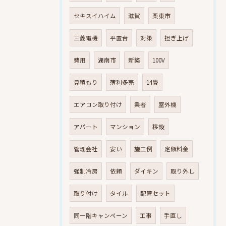
セキスイハイム
滋賀
栗東市
三菱電機
平置台
対策
担ぎ上げ
費用
湖南市
新築
100V
見積もり
薄利多売
14畳
エアコン取り付け
業者
室外機
アパート
マンション
移設
管理会社
安い
施工例
定額料金
強制冷房
依頼
ダイキン
取り外し
取り付け
タイル
配管セット
同一階キャンペーン
工事
手直し