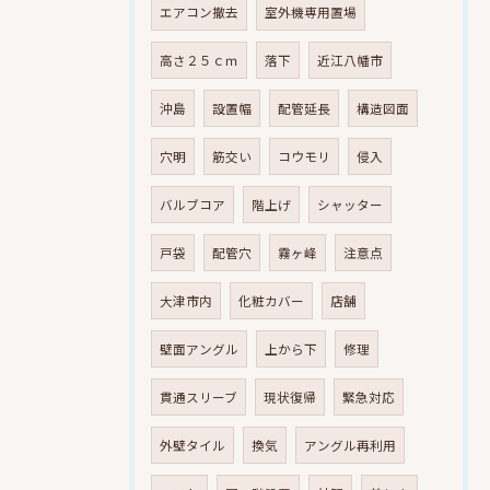
エアコン撤去
室外機専用置場
高さ２５ｃｍ
落下
近江八幡市
沖島
設置幅
配管延長
構造図面
穴明
筋交い
コウモリ
侵入
バルブコア
階上げ
シャッター
戸袋
配管穴
霧ヶ峰
注意点
大津市内
化粧カバー
店舗
壁面アングル
上から下
修理
貫通スリーブ
現状復帰
緊急対応
外壁タイル
換気
アングル再利用