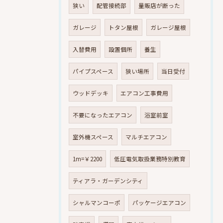
狭い
配管接続部
量販店が断った
ガレージ
トタン屋根
ガレージ屋根
入替費用
設置個所
養生
パイプスペース
狭い場所
当日受付
ウッドデッキ
エアコン工事費用
不要になったエアコン
浴室前室
室外機スペース
マルチエアコン
1m=￥2200
低圧電気取扱業務特別教育
ティアラ・ガーデンシティ
シャルマンコーポ
パッケージエアコン