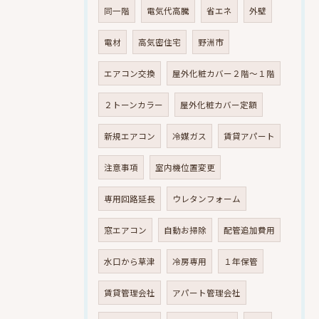
同一階
電気代高騰
省エネ
外壁
電材
高気密住宅
野洲市
エアコン交換
屋外化粧カバー２階～１階
２トーンカラー
屋外化粧カバー定額
新規エアコン
冷媒ガス
賃貸アパート
注意事項
室内機位置変更
専用回路延長
ウレタンフォーム
窓エアコン
自動お掃除
配管追加費用
水口から草津
冷房専用
１年保管
賃貸管理会社
アパート管理会社