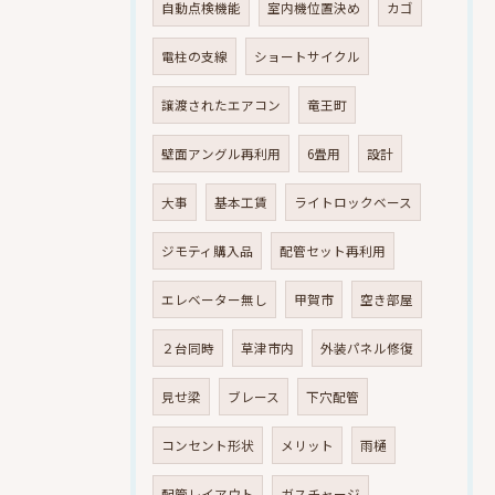
自動点検機能
室内機位置決め
カゴ
電柱の支線
ショートサイクル
譲渡されたエアコン
竜王町
壁面アングル再利用
6畳用
設計
大事
基本工賃
ライトロックベース
ジモティ購入品
配管セット再利用
エレベーター無し
甲賀市
空き部屋
２台同時
草津市内
外装パネル修復
見せ梁
ブレース
下穴配管
コンセント形状
メリット
雨樋
配管レイアウト
ガスチャージ