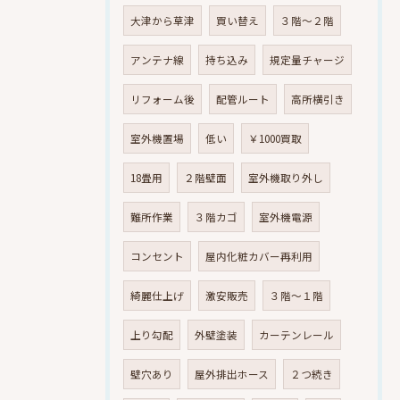
大津から草津
買い替え
３階～２階
アンテナ線
持ち込み
規定量チャージ
リフォーム後
配管ルート
高所横引き
室外機置場
低い
￥1000買取
18畳用
２階壁面
室外機取り外し
難所作業
３階カゴ
室外機電源
コンセント
屋内化粧カバー再利用
綺麗仕上げ
激安販売
３階～１階
上り勾配
外壁塗装
カーテンレール
壁穴あり
屋外排出ホース
２つ続き