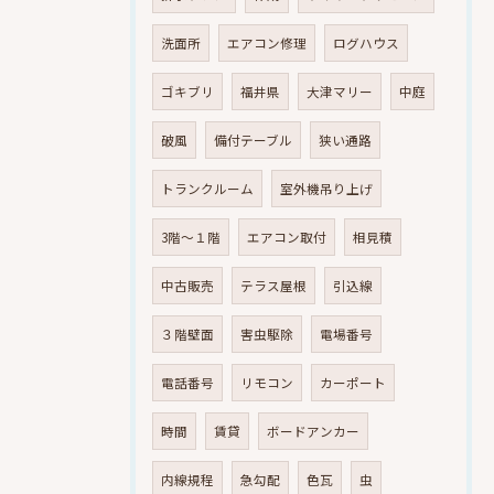
洗面所
エアコン修理
ログハウス
ゴキブリ
福井県
大津マリー
中庭
破風
備付テーブル
狭い通路
トランクルーム
室外機吊り上げ
3階～１階
エアコン取付
相見積
中古販売
テラス屋根
引込線
３階壁面
害虫駆除
電場番号
電話番号
リモコン
カーポート
時間
賃貸
ボードアンカー
内線規程
急勾配
色瓦
虫