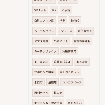
S’Bナット
DIY
お手持
自称エアコン屋
パテ
SANYO
へーベルハウス
Eシリーズ
取付有効長
ヤマダ電機
外壁にビス
強制冷房運転
カーテンボックス
冷暖房兼用
モール処理
窓貫通パネル
あったか
快適ロング暖房
富士通ゼネラル
水口町
量販店
ハシゴスペース
再利用不可
柱の間
エアコン取り付け位置
最初が肝心