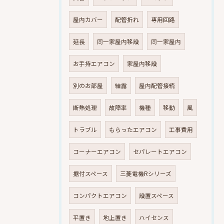
屋内カバー
配管折れ
専用回路
延長
同一家屋内移設
同一家屋内
お手持エアコン
家屋内移設
別のお部屋
結露
屋内配管接続
断熱処理
故障率
機種
移動
風
トラブル
もらったエアコン
工事費用
コーナーエアコン
セパレートエアコン
据付スペース
三菱電機Rシリーズ
コンパクトエアコン
設置スペース
平置き
地上置き
ハイセンス