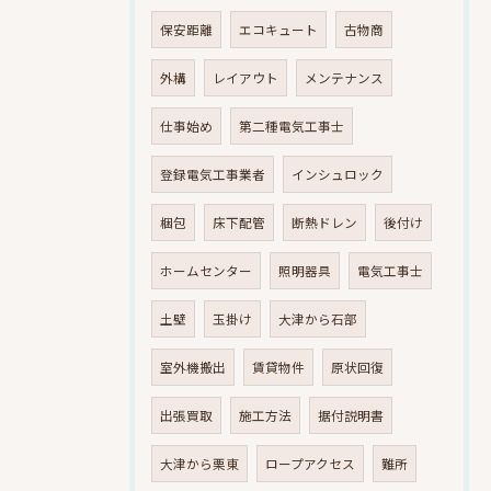
保安距離
エコキュート
古物商
外構
レイアウト
メンテナンス
仕事始め
第二種電気工事士
登録電気工事業者
インシュロック
梱包
床下配管
断熱ドレン
後付け
ホームセンター
照明器具
電気工事士
土壁
玉掛け
大津から石部
室外機搬出
賃貸物件
原状回復
出張買取
施工方法
据付説明書
大津から栗東
ロープアクセス
難所