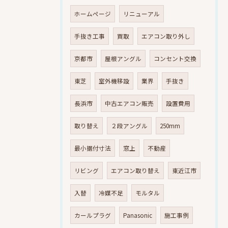
ホームページ
リニューアル
手抜き工事
買取
エアコン取り外し
京都市
屋根アングル
コンセント交換
東芝
室外機移設
業界
手抜き
長浜市
中古エアコン販売
設置費用
取り替え
２段アングル
250mm
最小据付寸法
窓上
不動産
リビング
エアコン取り替え
東近江市
入替
冷媒不足
モルタル
カールプラグ
Panasonic
施工事例