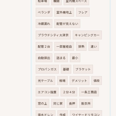
駐車場
欄間
室内機スペース
ベランダ
室外機地上
フレア
冷媒漏れ
配管が見えない
プラウドシティ大津京
キャンピングカー
配管２台
一部屋経由
排熱
違い
自動排出
詰まる
最小
プロパンガス
基礎
ブラケット
光ケーブル
相場
デメリット
値段
エアコン設置
２分４分
一条工務店
窓の上
同じ家
長押
脱衣所
排水ドレン
作成
ワイヤードリモコン