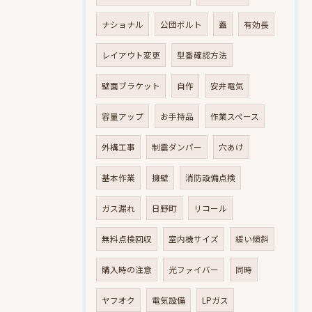
ナショナル
公団ボルト
蓋
有効長
レイアウト変更
型番確認方法
壁面ブラケット
自作
安井電気
容量アップ
お手持品
作業スペース
外構工事
制震ダンパー
穴あけ
基本作業
擁壁
消防設備点検
ガス漏れ
日野町
リコール
無料点検回収
室内機サイズ
緩い傾斜
購入時の注意
光ファイバー
同時
ヤフオク
電気設備
LPガス