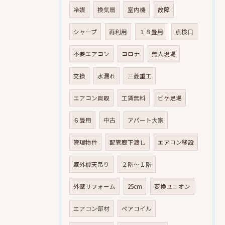
冷媒
換気扇
室内機
故障
シャープ
再利用
１８畳用
点検口
不要エアコン
コロナ
無人現場
交換
水漏れ
三菱重工
エアコン買取
工賃無料
ビケ足場
６畳用
中古
アパート大家
管理物件
配管廊下渡し
エアコン移設
室外機天吊り
２階～１階
外壁リフォーム
25cm
変換ユニオン
エアコン部材
ペアコイル