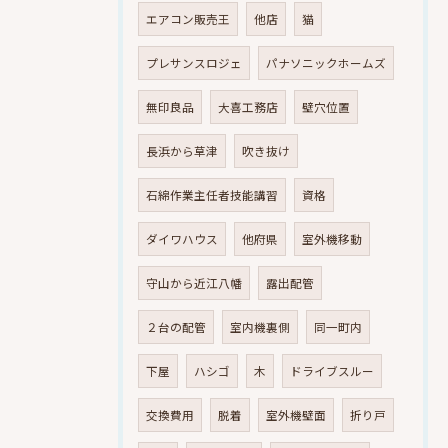
エアコン販売王
他店
猫
プレサンスロジェ
パナソニックホームズ
無印良品
大喜工務店
壁穴位置
長浜から草津
吹き抜け
石綿作業主任者技能講習
資格
ダイワハウス
他府県
室外機移動
守山から近江八幡
露出配管
２台の配管
室内機裏側
同一町内
下屋
ハシゴ
木
ドライブスルー
交換費用
脱着
室外機壁面
折り戸