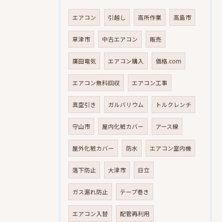
エアコン
引越し
高所作業
高島市
草津市
中古エアコン
販売
廣田電気
エアコン購入
価格.com
エアコン無料回収
エアコン工事
真空引き
ガルバリウム
トルクレンチ
守山市
屋内化粧カバー
アース線
屋外化粧カバー
防水
エアコン室内機
落下防止
大津市
日立
ガス漏れ防止
テープ巻き
エアコン入替
配管再利用