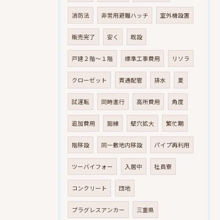
消防法
非常用避難ハッチ
室外機設置
販売完了
安く
既設
戸建２階～１階
標準工事費用
リソラ
クローゼット
貫通配管
排水
夏
試運転
同時進行
高所費用
角度
追加費用
廻縁
壁穴拡大
繁忙期
階移設
同一敷地内移設
パイプ再利用
ツーバイフォー
入居中
社員寮
コンクリート
団地
プラグレスアンカー
三重県