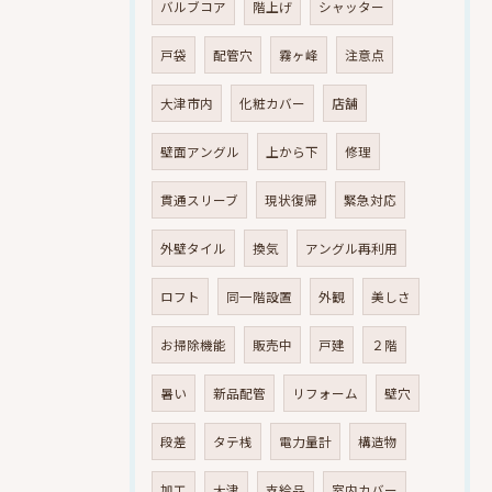
バルブコア
階上げ
シャッター
戸袋
配管穴
霧ヶ峰
注意点
大津市内
化粧カバー
店舗
壁面アングル
上から下
修理
貫通スリーブ
現状復帰
緊急対応
外壁タイル
換気
アングル再利用
ロフト
同一階設置
外観
美しさ
お掃除機能
販売中
戸建
２階
暑い
新品配管
リフォーム
壁穴
段差
タテ桟
電力量計
構造物
加工
大津
支給品
室内カバー