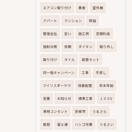
エアコン取り付け
業者
室外機
アパート
マンション
移設
管理会社
安い
施工例
定額料金
強制冷房
依頼
ダイキン
取り外し
取り付け
タイル
配管セット
同一階キャンペーン
工事
手直し
アイリスオーヤマ
隠蔽配管
年末年始
営業
お知らせ
標準工事
１００V
専用コンセント
彦根市
うるさら
取替
富士通
ハシゴ作業
うるさい