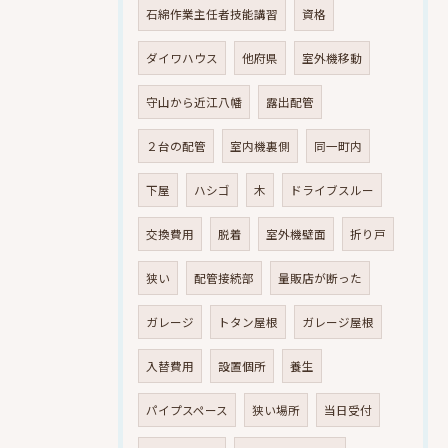
石綿作業主任者技能講習
資格
ダイワハウス
他府県
室外機移動
守山から近江八幡
露出配管
２台の配管
室内機裏側
同一町内
下屋
ハシゴ
木
ドライブスルー
交換費用
脱着
室外機壁面
折り戸
狭い
配管接続部
量販店が断った
ガレージ
トタン屋根
ガレージ屋根
入替費用
設置個所
養生
パイプスペース
狭い場所
当日受付