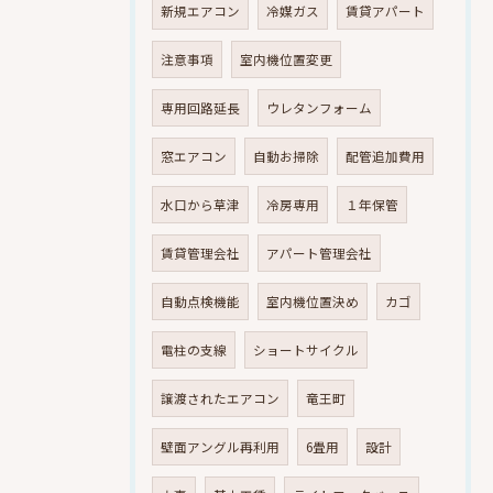
新規エアコン
冷媒ガス
賃貸アパート
注意事項
室内機位置変更
専用回路延長
ウレタンフォーム
窓エアコン
自動お掃除
配管追加費用
水口から草津
冷房専用
１年保管
賃貸管理会社
アパート管理会社
自動点検機能
室内機位置決め
カゴ
電柱の支線
ショートサイクル
譲渡されたエアコン
竜王町
壁面アングル再利用
6畳用
設計