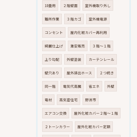
18畳用
２階壁面
室外機取り外し
難所作業
３階カゴ
室外機電源
コンセント
屋内化粧カバー再利用
綺麗仕上げ
激安販売
３階～１階
上り勾配
外壁塗装
カーテンレール
壁穴あり
屋外排出ホース
２つ続き
同一階
電気代高騰
省エネ
外壁
電材
高気密住宅
野洲市
エアコン交換
屋外化粧カバー２階～１階
２トーンカラー
屋外化粧カバー定額