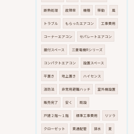
断熱処理
故障率
機種
移動
風
トラブル
もらったエアコン
工事費用
コーナーエアコン
セパレートエアコン
据付スペース
三菱電機Rシリーズ
コンパクトエアコン
設置スペース
平置き
地上置き
ハイセンス
消防法
非常用避難ハッチ
室外機設置
販売完了
安く
既設
戸建２階～１階
標準工事費用
リソラ
クローゼット
貫通配管
排水
夏