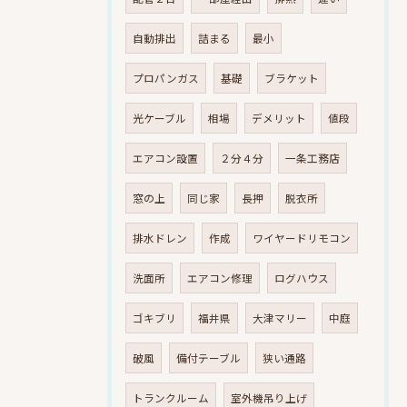
自動排出
詰まる
最小
プロパンガス
基礎
ブラケット
光ケーブル
相場
デメリット
値段
エアコン設置
２分４分
一条工務店
窓の上
同じ家
長押
脱衣所
排水ドレン
作成
ワイヤードリモコン
洗面所
エアコン修理
ログハウス
ゴキブリ
福井県
大津マリー
中庭
破風
備付テーブル
狭い通路
トランクルーム
室外機吊り上げ