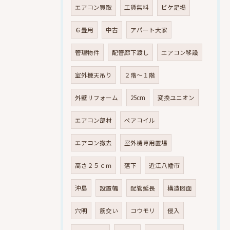
エアコン買取
工賃無料
ビケ足場
６畳用
中古
アパート大家
管理物件
配管廊下渡し
エアコン移設
室外機天吊り
２階～１階
外壁リフォーム
25cm
変換ユニオン
エアコン部材
ペアコイル
エアコン撤去
室外機専用置場
高さ２５ｃｍ
落下
近江八幡市
沖島
設置幅
配管延長
構造図面
穴明
筋交い
コウモリ
侵入