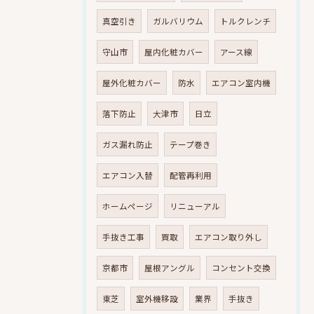
真空引き
ガルバリウム
トルクレンチ
守山市
屋内化粧カバー
アース線
屋外化粧カバー
防水
エアコン室内機
落下防止
大津市
日立
ガス漏れ防止
テープ巻き
エアコン入替
配管再利用
ホームページ
リニューアル
手抜き工事
買取
エアコン取り外し
京都市
屋根アングル
コンセント交換
東芝
室外機移設
業界
手抜き