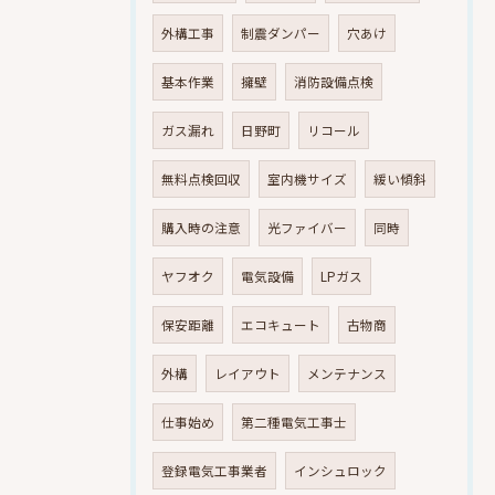
外構工事
制震ダンパー
穴あけ
基本作業
擁壁
消防設備点検
ガス漏れ
日野町
リコール
無料点検回収
室内機サイズ
緩い傾斜
購入時の注意
光ファイバー
同時
ヤフオク
電気設備
LPガス
保安距離
エコキュート
古物商
外構
レイアウト
メンテナンス
仕事始め
第二種電気工事士
登録電気工事業者
インシュロック