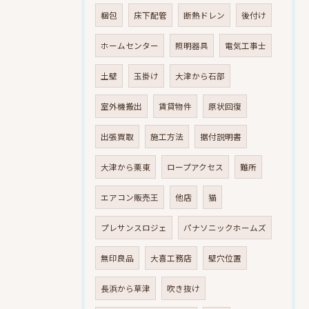
梱包
床下配管
断熱ドレン
後付け
ホームセンター
照明器具
電気工事士
土壁
玉掛け
大津から石部
室外機搬出
賃貸物件
原状回復
出張買取
施工方法
据付説明書
大津から栗東
ロープアクセス
難所
エアコン販売王
他店
猫
プレサンスロジェ
パナソニックホームズ
無印良品
大喜工務店
壁穴位置
長浜から草津
吹き抜け