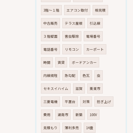
3階～１階
エアコン取付
相見積
中古販売
テラス屋根
引込線
３階壁面
害虫駆除
電場番号
電話番号
リモコン
カーポート
時間
賃貸
ボードアンカー
内線規程
急勾配
色瓦
虫
セキスイハイム
滋賀
栗東市
三菱電機
平置台
対策
担ぎ上げ
費用
湖南市
新築
100V
見積もり
薄利多売
14畳