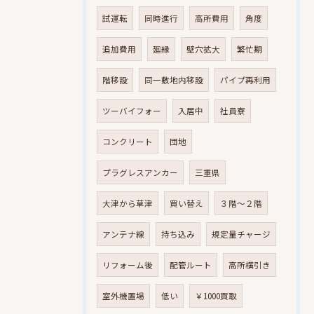
試運転
同時進行
高所費用
角度
追加費用
廻縁
壁穴拡大
繁忙期
階移設
同一敷地内移設
パイプ再利用
ツーバイフォー
入居中
社員寮
コンクリート
団地
プラグレスアンカー
三重県
大津から草津
買い替え
３階～２階
アンテナ線
持ち込み
規定量チャージ
リフォーム後
配管ルート
高所横引き
室外機置場
低い
￥1000買取