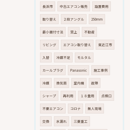
長浜市
中古エアコン販売
設置費用
取り替え
２段アングル
250mm
最小据付寸法
窓上
不動産
リビング
エアコン取り替え
東近江市
入替
冷媒不足
モルタル
カールプラグ
Panasonic
施工事例
冷媒
換気扇
室内機
故障
シャープ
再利用
１８畳用
点検口
不要エアコン
コロナ
無人現場
交換
水漏れ
三菱重工