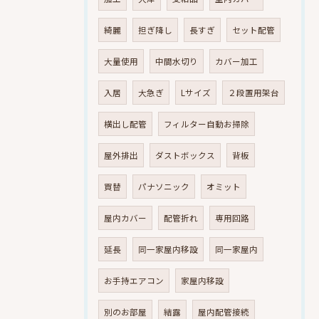
綺麗
担ぎ降し
長すぎ
セット配管
大量使用
中間水切り
カバー加工
入居
大急ぎ
Lサイズ
２段置用架台
横出し配管
フィルター自動お掃除
屋外排出
ダストボックス
背板
買替
パナソニック
オミット
屋内カバー
配管折れ
専用回路
延長
同一家屋内移設
同一家屋内
お手持エアコン
家屋内移設
別のお部屋
結露
屋内配管接続