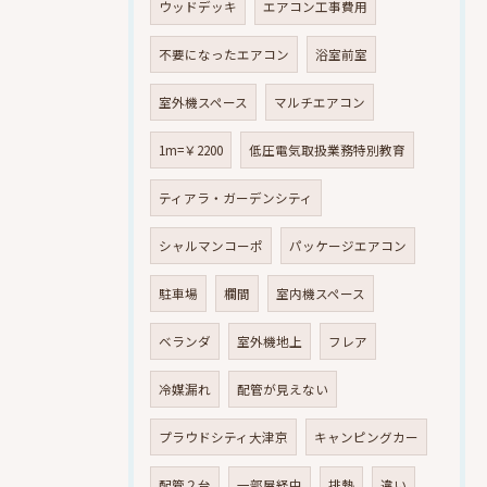
ウッドデッキ
エアコン工事費用
不要になったエアコン
浴室前室
室外機スペース
マルチエアコン
1m=￥2200
低圧電気取扱業務特別教育
ティアラ・ガーデンシティ
シャルマンコーポ
パッケージエアコン
駐車場
欄間
室内機スペース
ベランダ
室外機地上
フレア
冷媒漏れ
配管が見えない
プラウドシティ大津京
キャンピングカー
配管２台
一部屋経由
排熱
違い