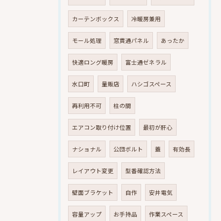
カーテンボックス
冷暖房兼用
モール処理
窓貫通パネル
あったか
快適ロング暖房
富士通ゼネラル
水口町
量販店
ハシゴスペース
再利用不可
柱の間
エアコン取り付け位置
最初が肝心
ナショナル
公団ボルト
蓋
有効長
レイアウト変更
型番確認方法
壁面ブラケット
自作
安井電気
容量アップ
お手持品
作業スペース