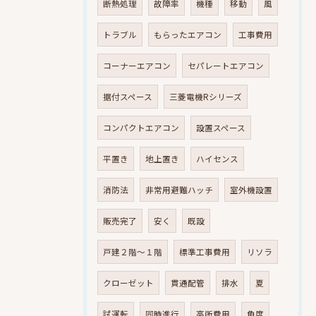
断熱処理
故障率
機種
移動
風
トラブル
もらったエアコン
工事費用
コーナーエアコン
セパレートエアコン
据付スペース
三菱電機Rシリーズ
コンパクトエアコン
設置スペース
平置き
地上置き
ハイセンス
消防法
非常用避難ハッチ
室外機設置
販売完了
安く
既設
戸建２階～１階
標準工事費用
リソラ
クローゼット
貫通配管
排水
夏
試運転
同時進行
高所費用
角度