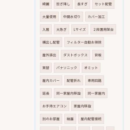
綺麗
担ぎ降し
長すぎ
セット配管
大量使用
中間水切り
カバー加工
入居
大急ぎ
Lサイズ
２段置用架台
横出し配管
フィルター自動お掃除
屋外排出
ダストボックス
背板
買替
パナソニック
オミット
屋内カバー
配管折れ
専用回路
延長
同一家屋内移設
同一家屋内
お手持エアコン
家屋内移設
別のお部屋
結露
屋内配管接続