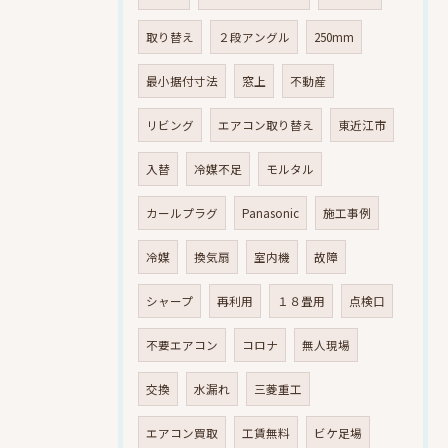
取り替え
２段アングル
250mm
最小据付寸法
窓上
不動産
リビング
エアコン取り替え
東近江市
入替
冷媒不足
モルタル
カールプラグ
Panasonic
施工事例
冷媒
換気扇
室内機
故障
シャープ
再利用
１８畳用
点検口
不要エアコン
コロナ
無人現場
交換
水漏れ
三菱重工
エアコン買取
工賃無料
ビケ足場