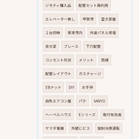
ジモティ購入品
配管セット再利用
エレベーター無し
甲賀市
空き部屋
２台同時
草津市内
外装パネル修復
見せ梁
ブレース
下穴配管
コンセント形状
メリット
雨樋
配管レイアウト
ガスチャージ
S’Bナット
DIY
お手持
自称エアコン屋
パテ
SANYO
へーベルハウス
Eシリーズ
取付有効長
ヤマダ電機
外壁にビス
強制冷房運転