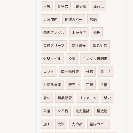
戸袋
配管穴
霧ヶ峰
注意点
大津市内
化粧カバー
店舗
壁面アングル
上から下
修理
貫通スリーブ
現状復帰
緊急対応
外壁タイル
換気
アングル再利用
ロフト
同一階設置
外観
美しさ
お掃除機能
販売中
戸建
２階
暑い
新品配管
リフォーム
壁穴
段差
タテ桟
電力量計
構造物
加工
大津
支給品
室内カバー