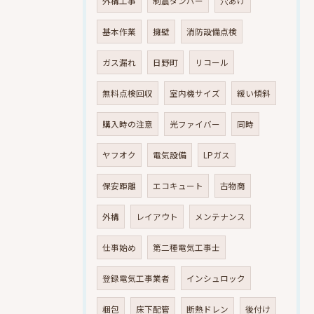
外構工事
制震ダンパー
穴あけ
基本作業
擁壁
消防設備点検
ガス漏れ
日野町
リコール
無料点検回収
室内機サイズ
緩い傾斜
購入時の注意
光ファイバー
同時
ヤフオク
電気設備
LPガス
保安距離
エコキュート
古物商
外構
レイアウト
メンテナンス
仕事始め
第二種電気工事士
登録電気工事業者
インシュロック
梱包
床下配管
断熱ドレン
後付け