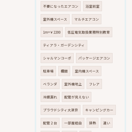
不要になったエアコン
浴室前室
室外機スペース
マルチエアコン
1m=￥2200
低圧電気取扱業務特別教育
ティアラ・ガーデンシティ
シャルマンコーポ
パッケージエアコン
駐車場
欄間
室内機スペース
ベランダ
室外機地上
フレア
冷媒漏れ
配管が見えない
プラウドシティ大津京
キャンピングカー
配管２台
一部屋経由
排熱
違い