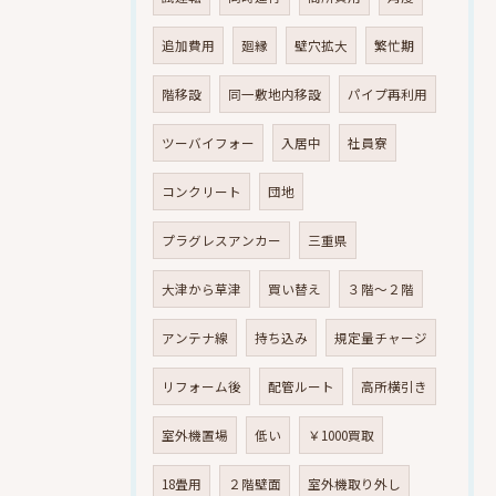
追加費用
廻縁
壁穴拡大
繁忙期
階移設
同一敷地内移設
パイプ再利用
ツーバイフォー
入居中
社員寮
コンクリート
団地
プラグレスアンカー
三重県
大津から草津
買い替え
３階～２階
アンテナ線
持ち込み
規定量チャージ
リフォーム後
配管ルート
高所横引き
室外機置場
低い
￥1000買取
18畳用
２階壁面
室外機取り外し