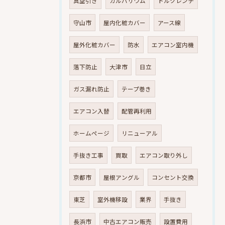
真空引き
ガルバリウム
トルクレンチ
守山市
屋内化粧カバー
アース線
屋外化粧カバー
防水
エアコン室内機
落下防止
大津市
日立
ガス漏れ防止
テープ巻き
エアコン入替
配管再利用
ホームページ
リニューアル
手抜き工事
買取
エアコン取り外し
京都市
屋根アングル
コンセント交換
東芝
室外機移設
業界
手抜き
長浜市
中古エアコン販売
設置費用