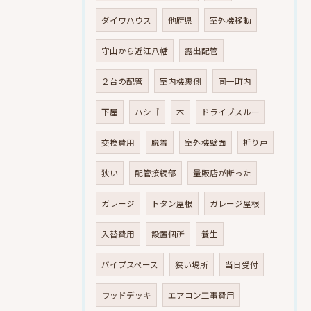
ダイワハウス
他府県
室外機移動
守山から近江八幡
露出配管
２台の配管
室内機裏側
同一町内
下屋
ハシゴ
木
ドライブスルー
交換費用
脱着
室外機壁面
折り戸
狭い
配管接続部
量販店が断った
ガレージ
トタン屋根
ガレージ屋根
入替費用
設置個所
養生
パイプスペース
狭い場所
当日受付
ウッドデッキ
エアコン工事費用