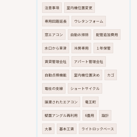
注意事項
室内機位置変更
専用回路延長
ウレタンフォーム
窓エアコン
自動お掃除
配管追加費用
水口から草津
冷房専用
１年保管
賃貸管理会社
アパート管理会社
自動点検機能
室内機位置決め
カゴ
電柱の支線
ショートサイクル
譲渡されたエアコン
竜王町
壁面アングル再利用
6畳用
設計
大事
基本工賃
ライトロックベース