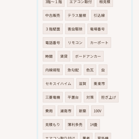
3階～１階
エアコン取付
相見積
中古販売
テラス屋根
引込線
３階壁面
害虫駆除
電場番号
電話番号
リモコン
カーポート
時間
賃貸
ボードアンカー
内線規程
急勾配
色瓦
虫
セキスイハイム
滋賀
栗東市
三菱電機
平置台
対策
担ぎ上げ
費用
湖南市
新築
100V
見積もり
薄利多売
14畳
エアコン取り付け
業者
室外機