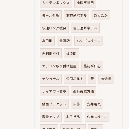
カーテンボックス
冷暖房兼用
モール処理
窓貫通パネル
あったか
快適ロング暖房
富士通ゼネラル
水口町
量販店
ハシゴスペース
再利用不可
柱の間
エアコン取り付け位置
最初が肝心
ナショナル
公団ボルト
蓋
有効長
レイアウト変更
型番確認方法
壁面ブラケット
自作
安井電気
容量アップ
お手持品
作業スペース