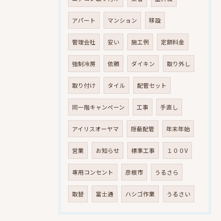
アパート
マンション
移設
管理会社
安い
施工例
定額料金
強制冷房
依頼
ダイキン
取り外し
取り付け
タイル
配管セット
同一階キャンペーン
工事
手直し
アイリスオーヤマ
隠蔽配管
年末年始
営業
お知らせ
標準工事
１００V
専用コンセント
彦根市
うるさら
取替
富士通
ハシゴ作業
うるさい