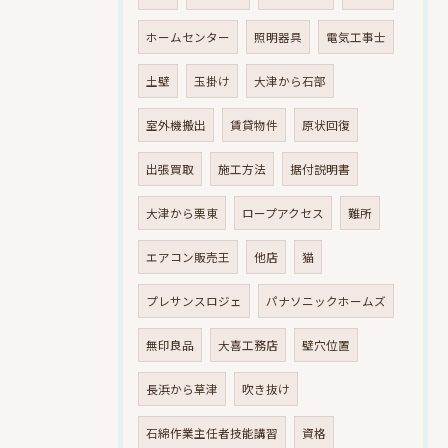
ホームセンター
照明器具
電気工事士
土壁
玉掛け
大津から石部
室外機搬出
賃貸物件
原状回復
出張買取
施工方法
据付説明書
大津から栗東
ロープアクセス
難所
エアコン販売王
他店
猫
プレサンスロジェ
パナソニックホームズ
無印良品
大喜工務店
壁穴位置
長浜から草津
吹き抜け
石綿作業主任者技能講習
資格