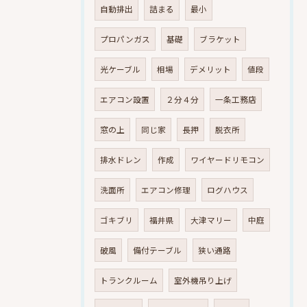
自動排出
詰まる
最小
プロパンガス
基礎
ブラケット
光ケーブル
相場
デメリット
値段
エアコン設置
２分４分
一条工務店
窓の上
同じ家
長押
脱衣所
排水ドレン
作成
ワイヤードリモコン
洗面所
エアコン修理
ログハウス
ゴキブリ
福井県
大津マリー
中庭
破風
備付テーブル
狭い通路
トランクルーム
室外機吊り上げ