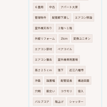
６畳用
中古
アパート大家
管理物件
配管廊下渡し
エアコン移設
室外機天吊り
２階～１階
外壁リフォーム
25cm
変換ユニオン
エアコン部材
ペアコイル
エアコン撤去
室外機専用置場
高さ２５ｃｍ
落下
近江八幡市
沖島
設置幅
配管延長
構造図面
穴明
筋交い
コウモリ
侵入
バルブコア
階上げ
シャッター