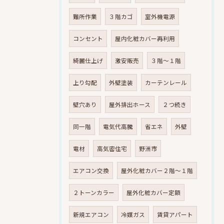
難所作業
３階カゴ
室外機電源
コンセント
屋内化粧カバー再利用
綺麗仕上げ
激安販売
３階～１階
上り勾配
外壁塗装
カーテンレール
壁穴あり
屋外排出ホース
２つ続き
同一階
電気代高騰
省エネ
外壁
電材
高気密住宅
野洲市
エアコン交換
屋外化粧カバー２階～１階
２トーンカラー
屋外化粧カバー定額
新規エアコン
冷媒ガス
賃貸アパート