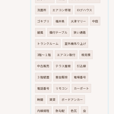
洗面所
エアコン修理
ログハウス
ゴキブリ
福井県
大津マリー
中庭
破風
備付テーブル
狭い通路
トランクルーム
室外機吊り上げ
3階～１階
エアコン取付
相見積
中古販売
テラス屋根
引込線
３階壁面
害虫駆除
電場番号
電話番号
リモコン
カーポート
時間
賃貸
ボードアンカー
内線規程
急勾配
色瓦
虫