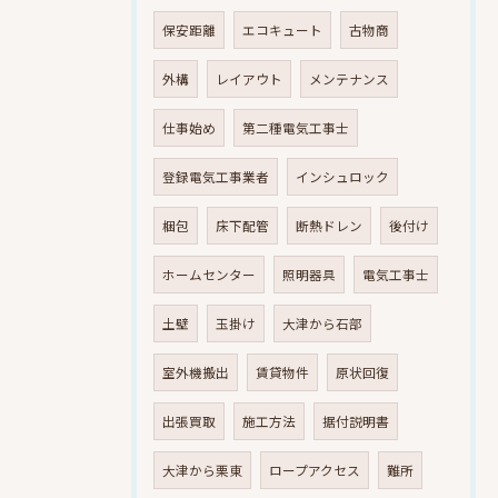
保安距離
エコキュート
古物商
外構
レイアウト
メンテナンス
仕事始め
第二種電気工事士
登録電気工事業者
インシュロック
梱包
床下配管
断熱ドレン
後付け
ホームセンター
照明器具
電気工事士
土壁
玉掛け
大津から石部
室外機搬出
賃貸物件
原状回復
出張買取
施工方法
据付説明書
大津から栗東
ロープアクセス
難所