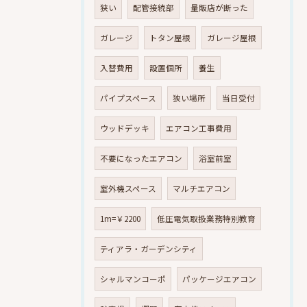
狭い
配管接続部
量販店が断った
ガレージ
トタン屋根
ガレージ屋根
入替費用
設置個所
養生
パイプスペース
狭い場所
当日受付
ウッドデッキ
エアコン工事費用
不要になったエアコン
浴室前室
室外機スペース
マルチエアコン
1m=￥2200
低圧電気取扱業務特別教育
ティアラ・ガーデンシティ
シャルマンコーポ
パッケージエアコン