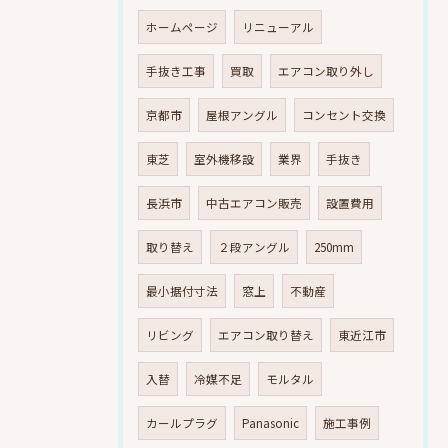
ホームページ
リニューアル
手抜き工事
買取
エアコン取り外し
京都市
屋根アングル
コンセント交換
東芝
室外機移設
業界
手抜き
長浜市
中古エアコン販売
設置費用
取り替え
２段アングル
250mm
最小据付寸法
窓上
不動産
リビング
エアコン取り替え
東近江市
入替
冷媒不足
モルタル
カールプラグ
Panasonic
施工事例