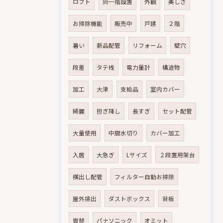
ロフト
同一階設置
外観
美しさ
お掃除機能
販売中
戸建
２階
暑い
新品配管
リフォーム
壁穴
段差
タテ桟
電力量計
構造物
加工
大津
支給品
室内カバー
綺麗
担ぎ降し
長すぎ
セット配管
大量使用
中間水切り
カバー加工
入居
大急ぎ
Lサイズ
２段置用架台
横出し配管
フィルター自動お掃除
屋外排出
ダストボックス
背板
買替
パナソニック
オミット