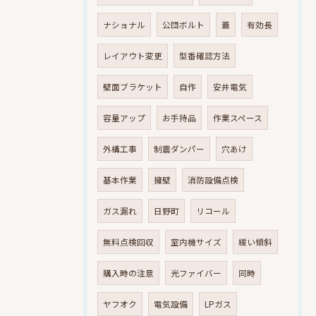
ナショナル
公団ボルト
蓋
有効長
レイアウト変更
型番確認方法
壁面ブラケット
自作
安井電気
容量アップ
お手持品
作業スペース
外構工事
制震ダンパー
穴あけ
基本作業
擁壁
消防設備点検
ガス漏れ
日野町
リコール
無料点検回収
室内機サイズ
緩い傾斜
購入時の注意
光ファイバー
同時
ヤフオク
電気設備
LPガス