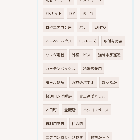
S’Bナット
DIY
お手持
自称エアコン屋
パテ
SANYO
へーベルハウス
Eシリーズ
取付有効長
ヤマダ電機
外壁にビス
強制冷房運転
カーテンボックス
冷暖房兼用
モール処理
窓貫通パネル
あったか
快適ロング暖房
富士通ゼネラル
水口町
量販店
ハシゴスペース
再利用不可
柱の間
エアコン取り付け位置
最初が肝心