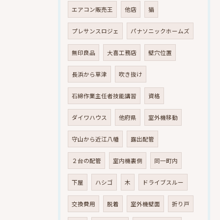
エアコン販売王
他店
猫
プレサンスロジェ
パナソニックホームズ
無印良品
大喜工務店
壁穴位置
長浜から草津
吹き抜け
石綿作業主任者技能講習
資格
ダイワハウス
他府県
室外機移動
守山から近江八幡
露出配管
２台の配管
室内機裏側
同一町内
下屋
ハシゴ
木
ドライブスルー
交換費用
脱着
室外機壁面
折り戸