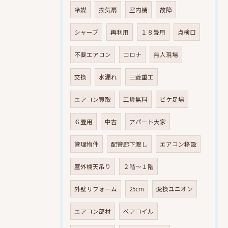
冷媒
換気扇
室内機
故障
シャープ
再利用
１８畳用
点検口
不要エアコン
コロナ
無人現場
交換
水漏れ
三菱重工
エアコン買取
工賃無料
ビケ足場
６畳用
中古
アパート大家
管理物件
配管廊下渡し
エアコン移設
室外機天吊り
２階～１階
外壁リフォーム
25cm
変換ユニオン
エアコン部材
ペアコイル