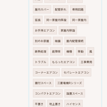
屋内カバー
配管折れ
専用回路
延長
同一家屋内移設
同一家屋内
お手持エアコン
家屋内移設
別のお部屋
結露
屋内配管接続
断熱処理
故障率
機種
移動
風
トラブル
もらったエアコン
工事費用
コーナーエアコン
セパレートエアコン
据付スペース
三菱電機Rシリーズ
コンパクトエアコン
設置スペース
平置き
地上置き
ハイセンス