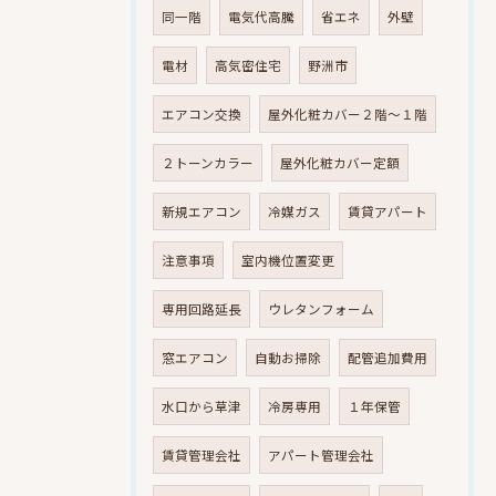
同一階
電気代高騰
省エネ
外壁
電材
高気密住宅
野洲市
エアコン交換
屋外化粧カバー２階～１階
２トーンカラー
屋外化粧カバー定額
新規エアコン
冷媒ガス
賃貸アパート
注意事項
室内機位置変更
専用回路延長
ウレタンフォーム
窓エアコン
自動お掃除
配管追加費用
水口から草津
冷房専用
１年保管
賃貸管理会社
アパート管理会社