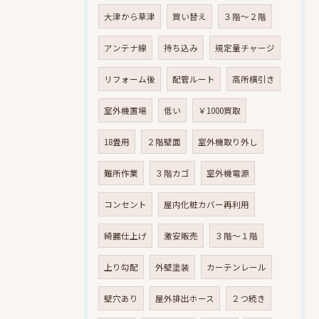
大津から草津
買い替え
３階～２階
アンテナ線
持ち込み
規定量チャージ
リフォーム後
配管ルート
高所横引き
室外機置場
低い
￥1000買取
18畳用
２階壁面
室外機取り外し
難所作業
３階カゴ
室外機電源
コンセント
屋内化粧カバー再利用
綺麗仕上げ
激安販売
３階～１階
上り勾配
外壁塗装
カーテンレール
壁穴あり
屋外排出ホース
２つ続き