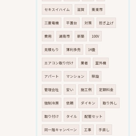
セキスイハイム
滋賀
栗東市
三菱電機
平置台
対策
担ぎ上げ
費用
湖南市
新築
100V
見積もり
薄利多売
14畳
エアコン取り付け
業者
室外機
アパート
マンション
移設
管理会社
安い
施工例
定額料金
強制冷房
依頼
ダイキン
取り外し
取り付け
タイル
配管セット
同一階キャンペーン
工事
手直し