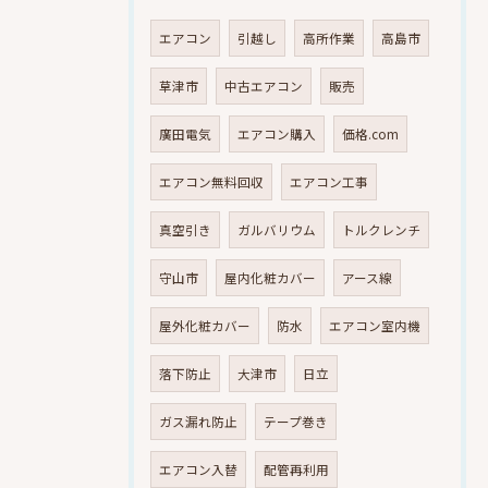
エアコン
引越し
高所作業
高島市
草津市
中古エアコン
販売
廣田電気
エアコン購入
価格.com
エアコン無料回収
エアコン工事
真空引き
ガルバリウム
トルクレンチ
守山市
屋内化粧カバー
アース線
屋外化粧カバー
防水
エアコン室内機
落下防止
大津市
日立
ガス漏れ防止
テープ巻き
エアコン入替
配管再利用