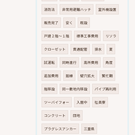
消防法
非常用避難ハッチ
室外機設置
販売完了
安く
既設
戸建２階～１階
標準工事費用
リソラ
クローゼット
貫通配管
排水
夏
試運転
同時進行
高所費用
角度
追加費用
廻縁
壁穴拡大
繁忙期
階移設
同一敷地内移設
パイプ再利用
ツーバイフォー
入居中
社員寮
コンクリート
団地
プラグレスアンカー
三重県