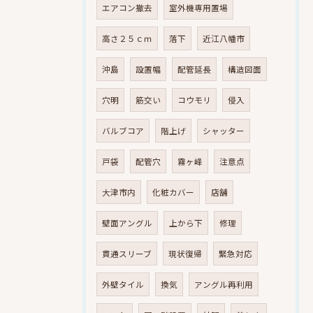
エアコン撤去
室外機専用置場
高さ２５ｃｍ
落下
近江八幡市
沖島
設置幅
配管延長
構造図面
穴明
筋交い
コウモリ
侵入
バルブコア
階上げ
シャッター
戸袋
配管穴
霧ヶ峰
注意点
大津市内
化粧カバー
店舗
壁面アングル
上から下
修理
貫通スリーブ
現状復帰
緊急対応
外壁タイル
換気
アングル再利用