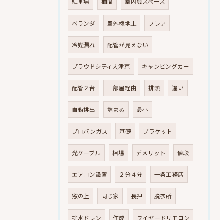
駐車場
欄間
室内機スペース
ベランダ
室外機地上
フレア
冷媒漏れ
配管が見えない
プラウドシティ大津京
キャンピングカー
配管２台
一部屋経由
排熱
違い
自動排出
詰まる
最小
プロパンガス
基礎
ブラケット
光ケーブル
相場
デメリット
値段
エアコン設置
２分４分
一条工務店
窓の上
同じ家
長押
脱衣所
排水ドレン
作成
ワイヤードリモコン