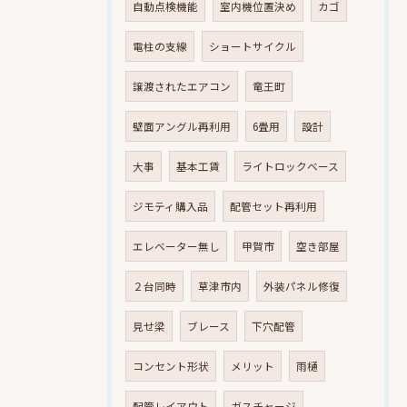
自動点検機能
室内機位置決め
カゴ
電柱の支線
ショートサイクル
譲渡されたエアコン
竜王町
壁面アングル再利用
6畳用
設計
大事
基本工賃
ライトロックベース
ジモティ購入品
配管セット再利用
エレベーター無し
甲賀市
空き部屋
２台同時
草津市内
外装パネル修復
見せ梁
ブレース
下穴配管
コンセント形状
メリット
雨樋
配管レイアウト
ガスチャージ