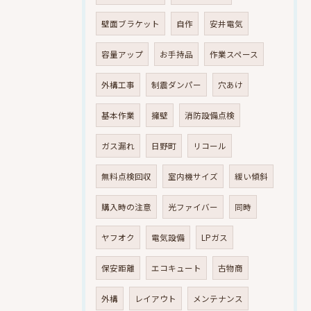
壁面ブラケット
自作
安井電気
容量アップ
お手持品
作業スペース
外構工事
制震ダンパー
穴あけ
基本作業
擁壁
消防設備点検
ガス漏れ
日野町
リコール
無料点検回収
室内機サイズ
緩い傾斜
購入時の注意
光ファイバー
同時
ヤフオク
電気設備
LPガス
保安距離
エコキュート
古物商
外構
レイアウト
メンテナンス