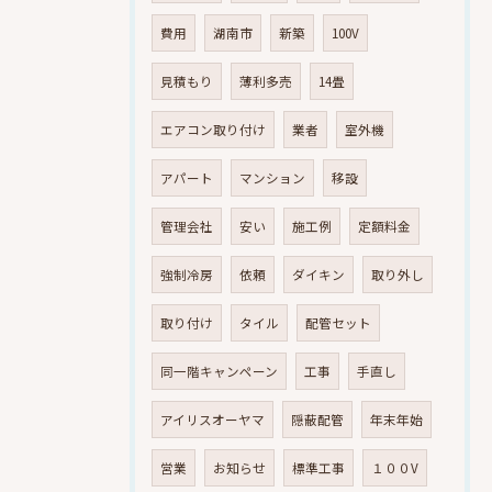
費用
湖南市
新築
100V
見積もり
薄利多売
14畳
エアコン取り付け
業者
室外機
アパート
マンション
移設
管理会社
安い
施工例
定額料金
強制冷房
依頼
ダイキン
取り外し
取り付け
タイル
配管セット
同一階キャンペーン
工事
手直し
アイリスオーヤマ
隠蔽配管
年末年始
営業
お知らせ
標準工事
１００V