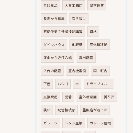
無印良品
大喜工務店
壁穴位置
長浜から草津
吹き抜け
石綿作業主任者技能講習
資格
ダイワハウス
他府県
室外機移動
守山から近江八幡
露出配管
２台の配管
室内機裏側
同一町内
下屋
ハシゴ
木
ドライブスルー
交換費用
脱着
室外機壁面
折り戸
狭い
配管接続部
量販店が断った
ガレージ
トタン屋根
ガレージ屋根