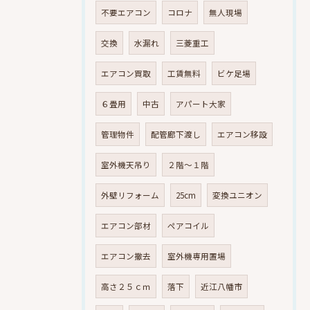
不要エアコン
コロナ
無人現場
交換
水漏れ
三菱重工
エアコン買取
工賃無料
ビケ足場
６畳用
中古
アパート大家
管理物件
配管廊下渡し
エアコン移設
室外機天吊り
２階～１階
外壁リフォーム
25cm
変換ユニオン
エアコン部材
ペアコイル
エアコン撤去
室外機専用置場
高さ２５ｃｍ
落下
近江八幡市