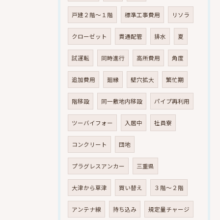
戸建２階～１階
標準工事費用
リソラ
クローゼット
貫通配管
排水
夏
試運転
同時進行
高所費用
角度
追加費用
廻縁
壁穴拡大
繁忙期
階移設
同一敷地内移設
パイプ再利用
ツーバイフォー
入居中
社員寮
コンクリート
団地
プラグレスアンカー
三重県
大津から草津
買い替え
３階～２階
アンテナ線
持ち込み
規定量チャージ