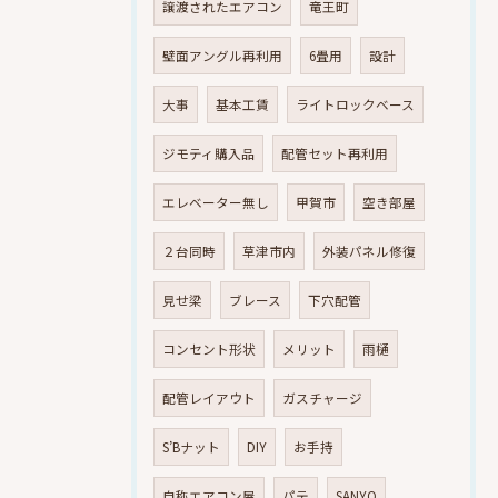
譲渡されたエアコン
竜王町
壁面アングル再利用
6畳用
設計
大事
基本工賃
ライトロックベース
ジモティ購入品
配管セット再利用
エレベーター無し
甲賀市
空き部屋
２台同時
草津市内
外装パネル修復
見せ梁
ブレース
下穴配管
コンセント形状
メリット
雨樋
配管レイアウト
ガスチャージ
S’Bナット
DIY
お手持
自称エアコン屋
パテ
SANYO