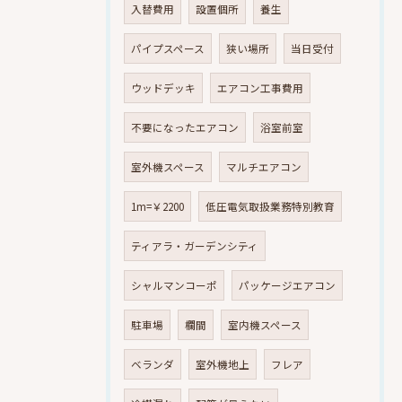
入替費用
設置個所
養生
パイプスペース
狭い場所
当日受付
ウッドデッキ
エアコン工事費用
不要になったエアコン
浴室前室
室外機スペース
マルチエアコン
1m=￥2200
低圧電気取扱業務特別教育
ティアラ・ガーデンシティ
シャルマンコーポ
パッケージエアコン
駐車場
欄間
室内機スペース
ベランダ
室外機地上
フレア