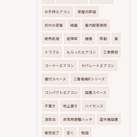
お手持エアコン
家屋内移設
別のお部屋
結露
屋内配管接続
断熱処理
故障率
機種
移動
風
トラブル
もらったエアコン
工事費用
コーナーエアコン
セパレートエアコン
据付スペース
三菱電機Rシリーズ
コンパクトエアコン
設置スペース
平置き
地上置き
ハイセンス
消防法
非常用避難ハッチ
室外機設置
販売完了
安く
既設