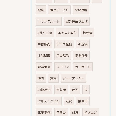
破風
備付テーブル
狭い通路
トランクルーム
室外機吊り上げ
3階～１階
エアコン取付
相見積
中古販売
テラス屋根
引込線
３階壁面
害虫駆除
電場番号
電話番号
リモコン
カーポート
時間
賃貸
ボードアンカー
内線規程
急勾配
色瓦
虫
セキスイハイム
滋賀
栗東市
三菱電機
平置台
対策
担ぎ上げ