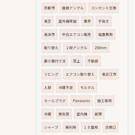
京都市
屋根アングル
コンセント交換
東芝
室外機移設
業界
手抜き
長浜市
中古エアコン販売
設置費用
取り替え
２段アングル
250mm
最小据付寸法
窓上
不動産
リビング
エアコン取り替え
東近江市
入替
冷媒不足
モルタル
カールプラグ
Panasonic
施工事例
冷媒
換気扇
室内機
故障
シャープ
再利用
１８畳用
点検口