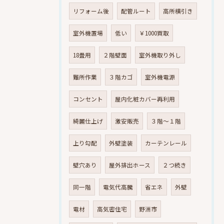
リフォーム後
配管ルート
高所横引き
室外機置場
低い
￥1000買取
18畳用
２階壁面
室外機取り外し
難所作業
３階カゴ
室外機電源
コンセント
屋内化粧カバー再利用
綺麗仕上げ
激安販売
３階～１階
上り勾配
外壁塗装
カーテンレール
壁穴あり
屋外排出ホース
２つ続き
同一階
電気代高騰
省エネ
外壁
電材
高気密住宅
野洲市