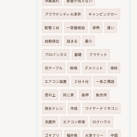
冷媒漏れ
配管が見えない
プラウドシティ大津京
キャンピングカー
配管２台
一部屋経由
排熱
違い
自動排出
詰まる
最小
プロパンガス
基礎
ブラケット
光ケーブル
相場
デメリット
値段
エアコン設置
２分４分
一条工務店
窓の上
同じ家
長押
脱衣所
排水ドレン
作成
ワイヤードリモコン
洗面所
エアコン修理
ログハウス
ゴキブリ
福井県
大津マリー
中庭