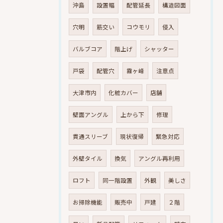
沖島
設置幅
配管延長
構造図面
穴明
筋交い
コウモリ
侵入
バルブコア
階上げ
シャッター
戸袋
配管穴
霧ヶ峰
注意点
大津市内
化粧カバー
店舗
壁面アングル
上から下
修理
貫通スリーブ
現状復帰
緊急対応
外壁タイル
換気
アングル再利用
ロフト
同一階設置
外観
美しさ
お掃除機能
販売中
戸建
２階