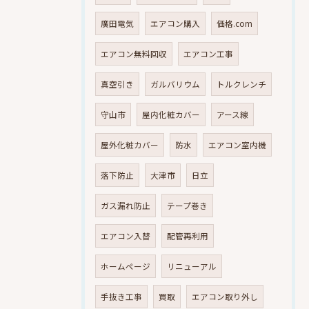
廣田電気
エアコン購入
価格.com
エアコン無料回収
エアコン工事
真空引き
ガルバリウム
トルクレンチ
守山市
屋内化粧カバー
アース線
屋外化粧カバー
防水
エアコン室内機
落下防止
大津市
日立
ガス漏れ防止
テープ巻き
エアコン入替
配管再利用
ホームページ
リニューアル
手抜き工事
買取
エアコン取り外し