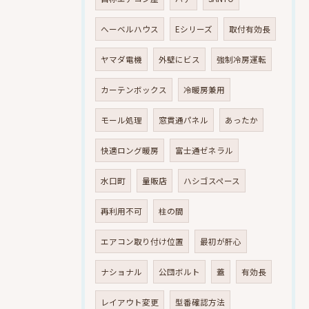
へーベルハウス
Eシリーズ
取付有効長
ヤマダ電機
外壁にビス
強制冷房運転
カーテンボックス
冷暖房兼用
モール処理
窓貫通パネル
あったか
快適ロング暖房
富士通ゼネラル
水口町
量販店
ハシゴスペース
再利用不可
柱の間
エアコン取り付け位置
最初が肝心
ナショナル
公団ボルト
蓋
有効長
レイアウト変更
型番確認方法