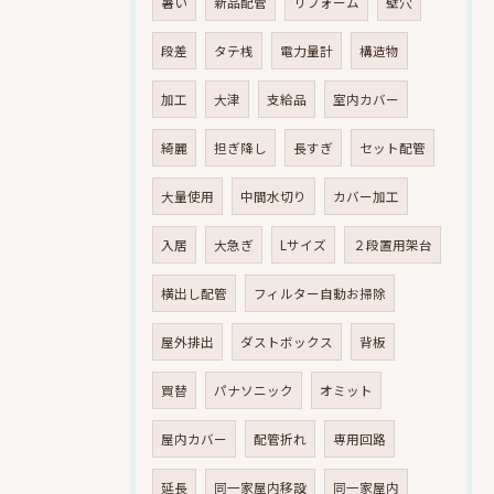
暑い
新品配管
リフォーム
壁穴
段差
タテ桟
電力量計
構造物
加工
大津
支給品
室内カバー
綺麗
担ぎ降し
長すぎ
セット配管
大量使用
中間水切り
カバー加工
入居
大急ぎ
Lサイズ
２段置用架台
横出し配管
フィルター自動お掃除
屋外排出
ダストボックス
背板
買替
パナソニック
オミット
屋内カバー
配管折れ
専用回路
延長
同一家屋内移設
同一家屋内