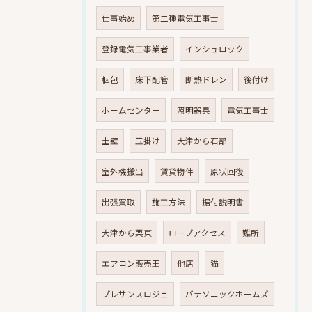
仕事始め
第二種電気工事士
登録電気工事業者
インシュロック
梱包
床下配管
断熱ドレン
後付け
ホームセンター
照明器具
電気工事士
土壁
玉掛け
大津から石部
室外機搬出
賃貸物件
原状回復
出張買取
施工方法
据付説明書
大津から栗東
ロープアクセス
難所
エアコン販売王
他店
猫
プレサンスロジェ
パナソニックホームズ