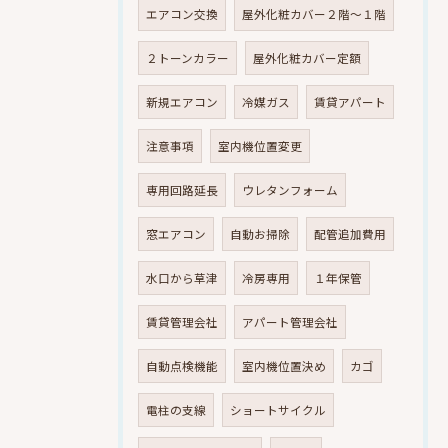
エアコン交換
屋外化粧カバー２階～１階
２トーンカラー
屋外化粧カバー定額
新規エアコン
冷媒ガス
賃貸アパート
注意事項
室内機位置変更
専用回路延長
ウレタンフォーム
窓エアコン
自動お掃除
配管追加費用
水口から草津
冷房専用
１年保管
賃貸管理会社
アパート管理会社
自動点検機能
室内機位置決め
カゴ
電柱の支線
ショートサイクル