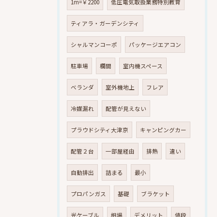
1m=￥2200
低圧電気取扱業務特別教育
ティアラ・ガーデンシティ
シャルマンコーポ
パッケージエアコン
駐車場
欄間
室内機スペース
ベランダ
室外機地上
フレア
冷媒漏れ
配管が見えない
プラウドシティ大津京
キャンピングカー
配管２台
一部屋経由
排熱
違い
自動排出
詰まる
最小
プロパンガス
基礎
ブラケット
光ケーブル
相場
デメリット
値段