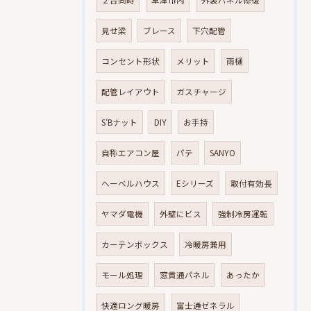
２台同時
草津市内
外装パネル修復
見せ梁
ブレース
下穴配管
コンセント形状
メリット
雨樋
配管レイアウト
ガスチャージ
S’Bナット
DIY
お手持
自称エアコン屋
パテ
SANYO
へーベルハウス
Eシリーズ
取付有効長
ヤマダ電機
外壁にビス
強制冷房運転
カーテンボックス
冷暖房兼用
モール処理
窓貫通パネル
あったか
快適ロング暖房
富士通ゼネラル