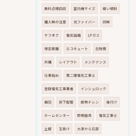
無料点検回収
室内機サイズ
緩い傾斜
購入時の注意
光ファイバー
同時
ヤフオク
電気設備
LPガス
保安距離
エコキュート
古物商
外構
レイアウト
メンテナンス
仕事始め
第二種電気工事士
登録電気工事業者
インシュロック
梱包
床下配管
断熱ドレン
後付け
ホームセンター
照明器具
電気工事士
土壁
玉掛け
大津から石部