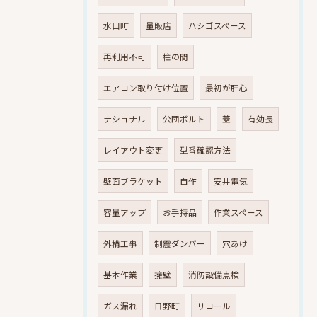
水口町
量販店
ハシゴスペース
再利用不可
柱の間
エアコン取り付け位置
最初が肝心
ナショナル
公団ボルト
蓋
有効長
レイアウト変更
型番確認方法
壁面ブラケット
自作
安井電気
容量アップ
お手持品
作業スペース
外構工事
制震ダンパー
穴あけ
基本作業
擁壁
消防設備点検
ガス漏れ
日野町
リコール