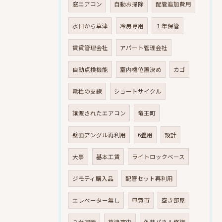
窓エアコン
自動お掃除
配管追加費用
水口から草津
冷房専用
１年保管
賃貸管理会社
アパート管理会社
自動点検機能
室内機位置決め
カゴ
電柱の支線
ショートサイクル
譲渡されたエアコン
竜王町
壁面アングル再利用
6畳用
設計
大事
基本工賃
ライトロックベース
ジモティ購入品
配管セット再利用
エレベーター無し
甲賀市
空き部屋