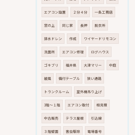
エアコン設置
２分４分
一条工務店
窓の上
同じ家
長押
脱衣所
排水ドレン
作成
ワイヤードリモコン
洗面所
エアコン修理
ログハウス
ゴキブリ
福井県
大津マリー
中庭
破風
備付テーブル
狭い通路
トランクルーム
室外機吊り上げ
3階～１階
エアコン取付
相見積
中古販売
テラス屋根
引込線
３階壁面
害虫駆除
電場番号