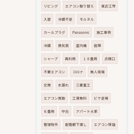
リビング
エアコン取り替え
東近江市
入替
冷媒不足
モルタル
カールプラグ
Panasonic
施工事例
冷媒
換気扇
室内機
故障
シャープ
再利用
１８畳用
点検口
不要エアコン
コロナ
無人現場
交換
水漏れ
三菱重工
エアコン買取
工賃無料
ビケ足場
６畳用
中古
アパート大家
管理物件
配管廊下渡し
エアコン移設