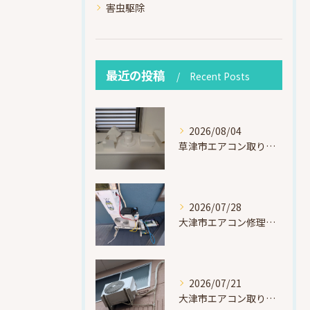
害虫駆除
最近の投稿
Recent Posts
2026/08/04
草津市エアコン取り付け｜お客様取り外し済・化粧カバー再利用（ダイキン S225ATES・アウルコート草津）
2026/07/28
大津市エアコン修理｜冷媒漏れを特定！高所作業で東芝RAS-F221ARTを修理・ガスチャージ
2026/07/21
大津市エアコン取り付け｜他社で断られたマンション3階の壁面アングル高所作業（ハイセンス HA-J22H-W・プレジーオビワコ）