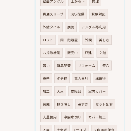
壁面アングル
上から下
修理
貫通スリーブ
現状復帰
緊急対応
外壁タイル
換気
アングル再利用
ロフト
同一階設置
外観
美しさ
お掃除機能
販売中
戸建
２階
暑い
新品配管
リフォーム
壁穴
段差
タテ桟
電力量計
構造物
加工
大津
支給品
室内カバー
綺麗
担ぎ降し
長すぎ
セット配管
大量使用
中間水切り
カバー加工
入居
大急ぎ
Lサイズ
２段置用架台