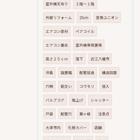
室外機天吊り
２階～１階
外壁リフォーム
25cm
変換ユニオン
エアコン部材
ペアコイル
エアコン撤去
室外機専用置場
高さ２５ｃｍ
落下
近江八幡市
沖島
設置幅
配管延長
構造図面
穴明
筋交い
コウモリ
侵入
バルブコア
階上げ
シャッター
戸袋
配管穴
霧ヶ峰
注意点
大津市内
化粧カバー
店舗