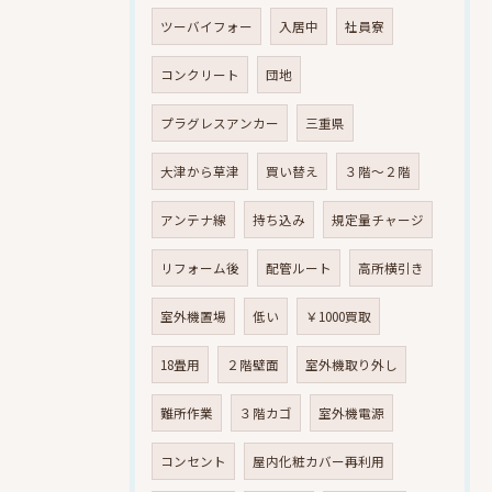
ツーバイフォー
入居中
社員寮
コンクリート
団地
プラグレスアンカー
三重県
大津から草津
買い替え
３階～２階
アンテナ線
持ち込み
規定量チャージ
リフォーム後
配管ルート
高所横引き
室外機置場
低い
￥1000買取
18畳用
２階壁面
室外機取り外し
難所作業
３階カゴ
室外機電源
コンセント
屋内化粧カバー再利用