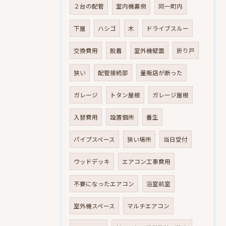
２台の配管
室内機裏側
同一町内
下屋
ハシゴ
木
ドライブスルー
交換費用
脱着
室外機壁面
折り戸
狭い
配管接続部
量販店が断った
ガレージ
トタン屋根
ガレージ屋根
入替費用
設置個所
養生
パイプスペース
狭い場所
当日受付
ウッドデッキ
エアコン工事費用
不要になったエアコン
浴室前室
室外機スペース
マルチエアコン