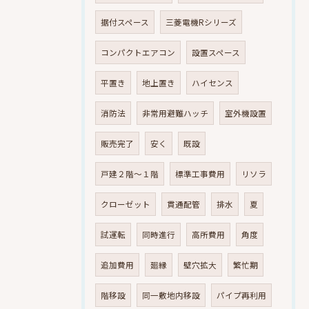
据付スペース
三菱電機Rシリーズ
コンパクトエアコン
設置スペース
平置き
地上置き
ハイセンス
消防法
非常用避難ハッチ
室外機設置
販売完了
安く
既設
戸建２階～１階
標準工事費用
リソラ
クローゼット
貫通配管
排水
夏
試運転
同時進行
高所費用
角度
追加費用
廻縁
壁穴拡大
繁忙期
階移設
同一敷地内移設
パイプ再利用