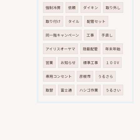
強制冷房
依頼
ダイキン
取り外し
取り付け
タイル
配管セット
同一階キャンペーン
工事
手直し
アイリスオーヤマ
隠蔽配管
年末年始
営業
お知らせ
標準工事
１００V
専用コンセント
彦根市
うるさら
取替
富士通
ハシゴ作業
うるさい