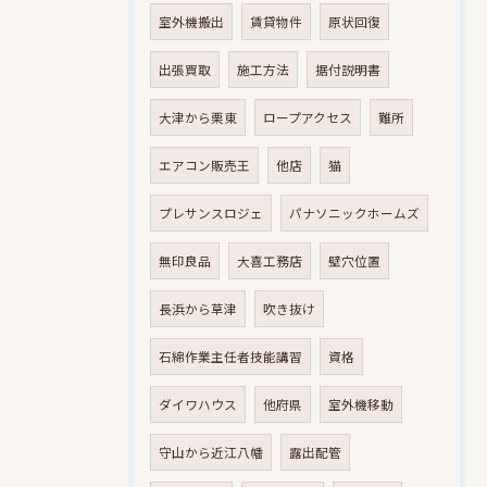
室外機搬出
賃貸物件
原状回復
出張買取
施工方法
据付説明書
大津から栗東
ロープアクセス
難所
エアコン販売王
他店
猫
プレサンスロジェ
パナソニックホームズ
無印良品
大喜工務店
壁穴位置
長浜から草津
吹き抜け
石綿作業主任者技能講習
資格
ダイワハウス
他府県
室外機移動
守山から近江八幡
露出配管