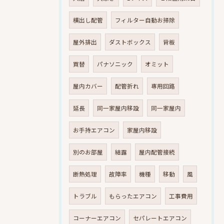
横出し配管
フィルター自動お掃除
屋外排出
ダストボックス
背板
買替
パナソニック
オミット
屋内カバー
配管折れ
専用回路
延長
同一家屋内移設
同一家屋内
お手持エアコン
家屋内移設
別のお部屋
結露
屋内配管接続
断熱処理
故障率
機種
移動
風
トラブル
もらったエアコン
工事費用
コーナーエアコン
セパレートエアコン