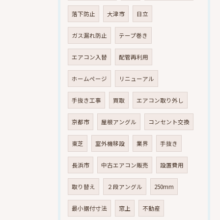
落下防止
大津市
日立
ガス漏れ防止
テープ巻き
エアコン入替
配管再利用
ホームページ
リニューアル
手抜き工事
買取
エアコン取り外し
京都市
屋根アングル
コンセント交換
東芝
室外機移設
業界
手抜き
長浜市
中古エアコン販売
設置費用
取り替え
２段アングル
250mm
最小据付寸法
窓上
不動産