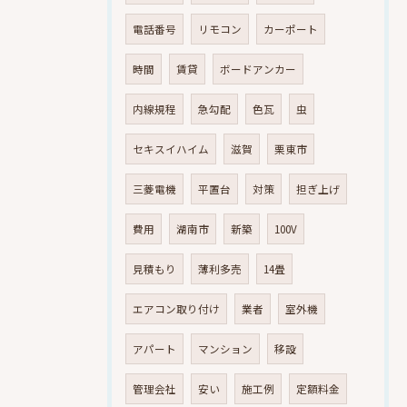
電話番号
リモコン
カーポート
時間
賃貸
ボードアンカー
内線規程
急勾配
色瓦
虫
セキスイハイム
滋賀
栗東市
三菱電機
平置台
対策
担ぎ上げ
費用
湖南市
新築
100V
見積もり
薄利多売
14畳
エアコン取り付け
業者
室外機
アパート
マンション
移設
管理会社
安い
施工例
定額料金