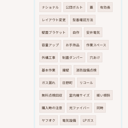
ナショナル
公団ボルト
蓋
有効長
レイアウト変更
型番確認方法
壁面ブラケット
自作
安井電気
容量アップ
お手持品
作業スペース
外構工事
制震ダンパー
穴あけ
基本作業
擁壁
消防設備点検
ガス漏れ
日野町
リコール
無料点検回収
室内機サイズ
緩い傾斜
購入時の注意
光ファイバー
同時
ヤフオク
電気設備
LPガス