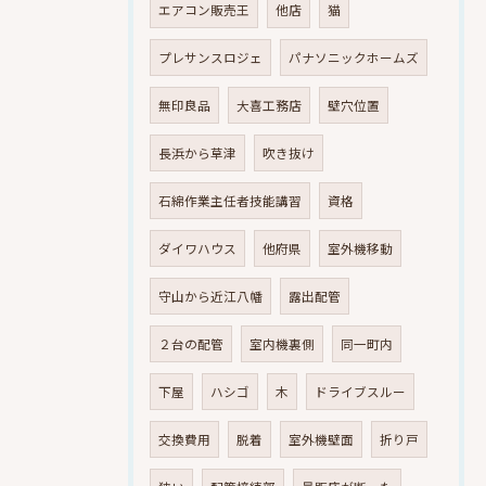
エアコン販売王
他店
猫
プレサンスロジェ
パナソニックホームズ
無印良品
大喜工務店
壁穴位置
長浜から草津
吹き抜け
石綿作業主任者技能講習
資格
ダイワハウス
他府県
室外機移動
守山から近江八幡
露出配管
２台の配管
室内機裏側
同一町内
下屋
ハシゴ
木
ドライブスルー
交換費用
脱着
室外機壁面
折り戸