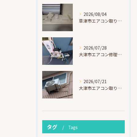
2026/08/04
草津市エアコン取り付け｜お客様取り外し済・化粧カバー再利用（ダイキン S225ATES・アウルコート草津）
2026/07/28
大津市エアコン修理｜冷媒漏れを特定！高所作業で東芝RAS-F221ARTを修理・ガスチャージ
2026/07/21
大津市エアコン取り付け｜他社で断られたマンション3階の壁面アングル高所作業（ハイセンス HA-J22H-W・プレジーオビワコ）
タグ
Tags