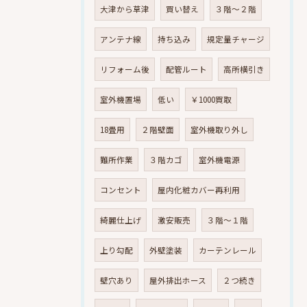
大津から草津
買い替え
３階～２階
アンテナ線
持ち込み
規定量チャージ
リフォーム後
配管ルート
高所横引き
室外機置場
低い
￥1000買取
18畳用
２階壁面
室外機取り外し
難所作業
３階カゴ
室外機電源
コンセント
屋内化粧カバー再利用
綺麗仕上げ
激安販売
３階～１階
上り勾配
外壁塗装
カーテンレール
壁穴あり
屋外排出ホース
２つ続き