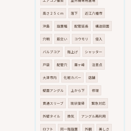
エアコン撤去
室外機専用置場
高さ２５ｃｍ
落下
近江八幡市
沖島
設置幅
配管延長
構造図面
穴明
筋交い
コウモリ
侵入
バルブコア
階上げ
シャッター
戸袋
配管穴
霧ヶ峰
注意点
大津市内
化粧カバー
店舗
壁面アングル
上から下
修理
貫通スリーブ
現状復帰
緊急対応
外壁タイル
換気
アングル再利用
ロフト
同一階設置
外観
美しさ