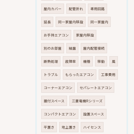
屋内カバー
配管折れ
専用回路
延長
同一家屋内移設
同一家屋内
お手持エアコン
家屋内移設
別のお部屋
結露
屋内配管接続
断熱処理
故障率
機種
移動
風
トラブル
もらったエアコン
工事費用
コーナーエアコン
セパレートエアコン
据付スペース
三菱電機Rシリーズ
コンパクトエアコン
設置スペース
平置き
地上置き
ハイセンス