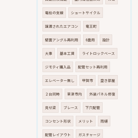
電柱の支線
ショートサイクル
譲渡されたエアコン
竜王町
壁面アングル再利用
6畳用
設計
大事
基本工賃
ライトロックベース
ジモティ購入品
配管セット再利用
エレベーター無し
甲賀市
空き部屋
２台同時
草津市内
外装パネル修復
見せ梁
ブレース
下穴配管
コンセント形状
メリット
雨樋
配管レイアウト
ガスチャージ