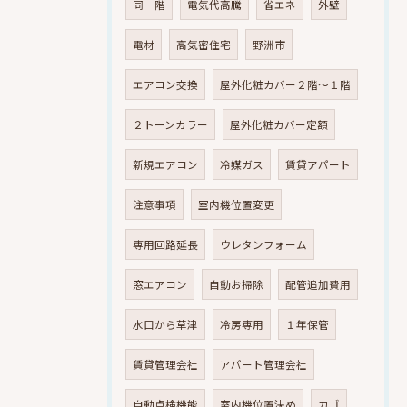
同一階
電気代高騰
省エネ
外壁
電材
高気密住宅
野洲市
エアコン交換
屋外化粧カバー２階～１階
２トーンカラー
屋外化粧カバー定額
新規エアコン
冷媒ガス
賃貸アパート
注意事項
室内機位置変更
専用回路延長
ウレタンフォーム
窓エアコン
自動お掃除
配管追加費用
水口から草津
冷房専用
１年保管
賃貸管理会社
アパート管理会社
自動点検機能
室内機位置決め
カゴ