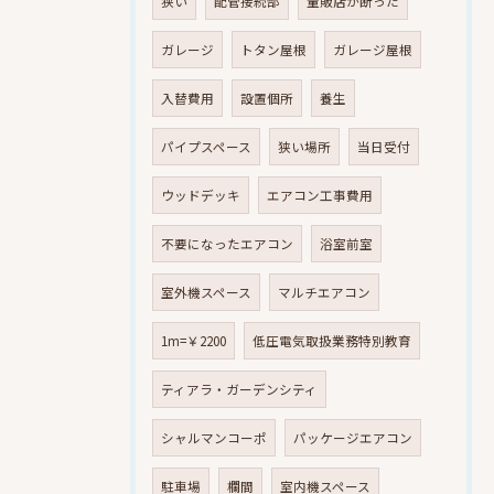
狭い
配管接続部
量販店が断った
ガレージ
トタン屋根
ガレージ屋根
入替費用
設置個所
養生
パイプスペース
狭い場所
当日受付
ウッドデッキ
エアコン工事費用
不要になったエアコン
浴室前室
室外機スペース
マルチエアコン
1m=￥2200
低圧電気取扱業務特別教育
ティアラ・ガーデンシティ
シャルマンコーポ
パッケージエアコン
駐車場
欄間
室内機スペース