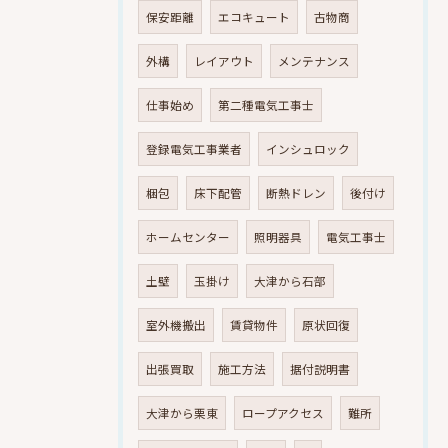
保安距離
エコキュート
古物商
外構
レイアウト
メンテナンス
仕事始め
第二種電気工事士
登録電気工事業者
インシュロック
梱包
床下配管
断熱ドレン
後付け
ホームセンター
照明器具
電気工事士
土壁
玉掛け
大津から石部
室外機搬出
賃貸物件
原状回復
出張買取
施工方法
据付説明書
大津から栗東
ロープアクセス
難所