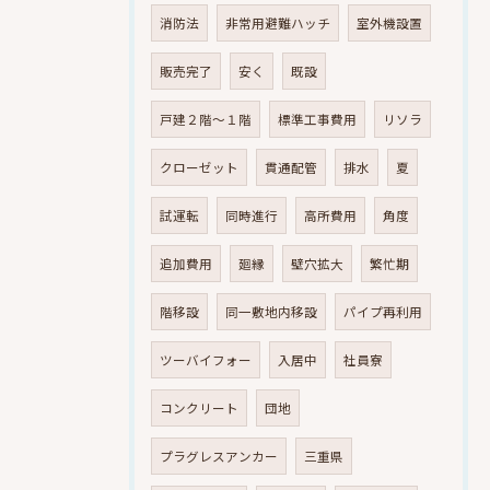
消防法
非常用避難ハッチ
室外機設置
販売完了
安く
既設
戸建２階～１階
標準工事費用
リソラ
クローゼット
貫通配管
排水
夏
試運転
同時進行
高所費用
角度
追加費用
廻縁
壁穴拡大
繁忙期
階移設
同一敷地内移設
パイプ再利用
ツーバイフォー
入居中
社員寮
コンクリート
団地
プラグレスアンカー
三重県