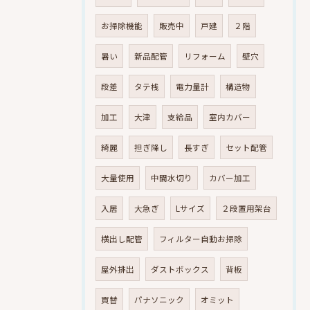
お掃除機能
販売中
戸建
２階
暑い
新品配管
リフォーム
壁穴
段差
タテ桟
電力量計
構造物
加工
大津
支給品
室内カバー
綺麗
担ぎ降し
長すぎ
セット配管
大量使用
中間水切り
カバー加工
入居
大急ぎ
Lサイズ
２段置用架台
横出し配管
フィルター自動お掃除
屋外排出
ダストボックス
背板
買替
パナソニック
オミット