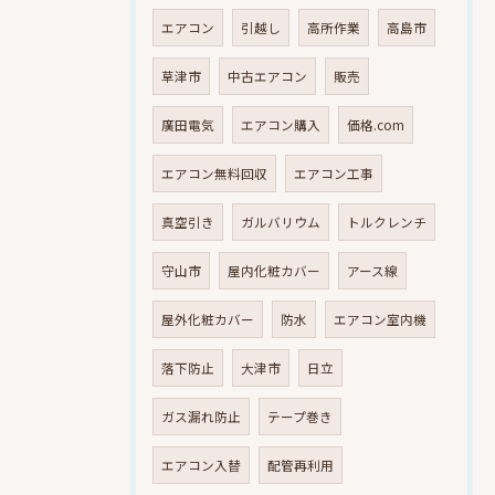
エアコン
引越し
高所作業
高島市
草津市
中古エアコン
販売
廣田電気
エアコン購入
価格.com
エアコン無料回収
エアコン工事
真空引き
ガルバリウム
トルクレンチ
守山市
屋内化粧カバー
アース線
屋外化粧カバー
防水
エアコン室内機
落下防止
大津市
日立
ガス漏れ防止
テープ巻き
エアコン入替
配管再利用