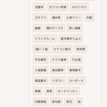
洗面所
エアコン修理
ログハウス
ゴキブリ
福井県
大津マリー
中庭
破風
備付テーブル
狭い通路
トランクルーム
室外機吊り上げ
3階～１階
エアコン取付
相見積
中古販売
テラス屋根
引込線
３階壁面
害虫駆除
電場番号
電話番号
リモコン
カーポート
時間
賃貸
ボードアンカー
内線規程
急勾配
色瓦
虫