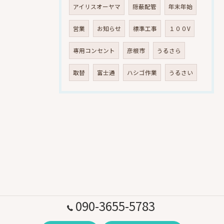
アイリスオーヤマ
隠蔽配管
年末年始
営業
お知らせ
標準工事
１００V
専用コンセント
彦根市
うるさら
取替
富士通
ハシゴ作業
うるさい
090-3655-5783