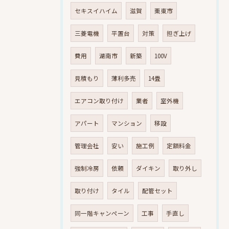
セキスイハイム
滋賀
栗東市
三菱電機
平置台
対策
担ぎ上げ
費用
湖南市
新築
100V
見積もり
薄利多売
14畳
エアコン取り付け
業者
室外機
アパート
マンション
移設
管理会社
安い
施工例
定額料金
強制冷房
依頼
ダイキン
取り外し
取り付け
タイル
配管セット
同一階キャンペーン
工事
手直し