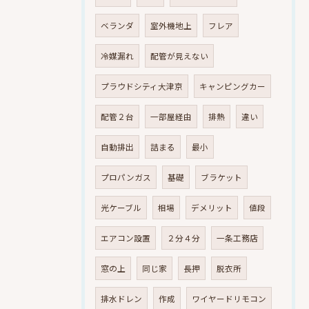
ベランダ
室外機地上
フレア
冷媒漏れ
配管が見えない
プラウドシティ大津京
キャンピングカー
配管２台
一部屋経由
排熱
違い
自動排出
詰まる
最小
プロパンガス
基礎
ブラケット
光ケーブル
相場
デメリット
値段
エアコン設置
２分４分
一条工務店
窓の上
同じ家
長押
脱衣所
排水ドレン
作成
ワイヤードリモコン