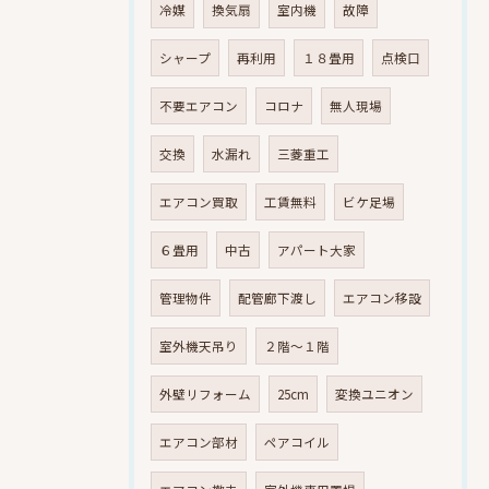
冷媒
換気扇
室内機
故障
シャープ
再利用
１８畳用
点検口
不要エアコン
コロナ
無人現場
交換
水漏れ
三菱重工
エアコン買取
工賃無料
ビケ足場
６畳用
中古
アパート大家
管理物件
配管廊下渡し
エアコン移設
室外機天吊り
２階～１階
外壁リフォーム
25cm
変換ユニオン
エアコン部材
ペアコイル