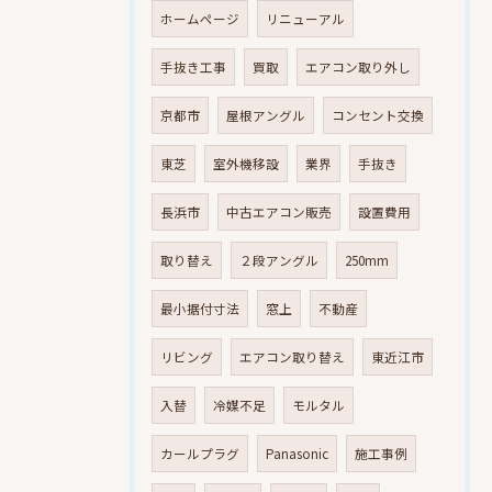
ホームページ
リニューアル
手抜き工事
買取
エアコン取り外し
京都市
屋根アングル
コンセント交換
東芝
室外機移設
業界
手抜き
長浜市
中古エアコン販売
設置費用
取り替え
２段アングル
250mm
最小据付寸法
窓上
不動産
リビング
エアコン取り替え
東近江市
入替
冷媒不足
モルタル
カールプラグ
Panasonic
施工事例