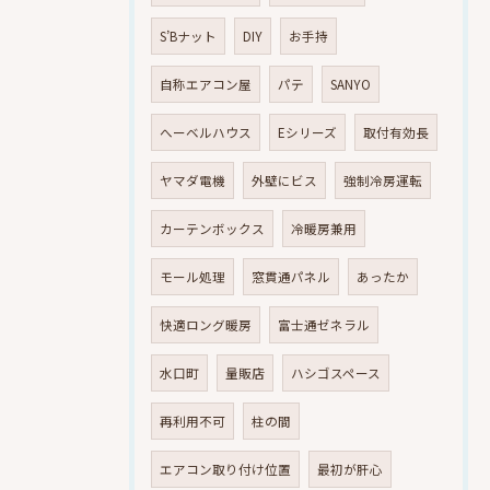
S’Bナット
DIY
お手持
自称エアコン屋
パテ
SANYO
へーベルハウス
Eシリーズ
取付有効長
ヤマダ電機
外壁にビス
強制冷房運転
カーテンボックス
冷暖房兼用
モール処理
窓貫通パネル
あったか
快適ロング暖房
富士通ゼネラル
水口町
量販店
ハシゴスペース
再利用不可
柱の間
エアコン取り付け位置
最初が肝心