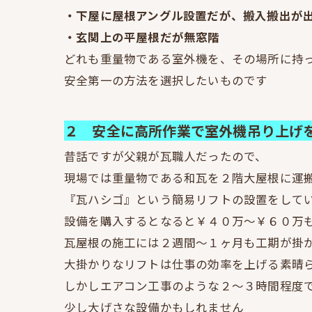
・下屋に屋根アングル設置だが、搬入搬出が
・玄関上の平屋根だが無窓階
どれも重量物である室外機を、その場所に持
安全第一の方法を選択したいものです
２ 安全に高所作業で室外機吊り上げ
昔話ですが父親が瓦職人だったので、
現場では重量物である和瓦を２階大屋根に運
『瓦ハシゴ』という簡易リフトの設置をして
設備を購入するとなると￥４０万～￥６０万
瓦屋根の施工には２週間～１ヶ月も工期が掛
大掛かりなリフトは仕事の効率を上げる素晴
しかしエアコン工事のような２～３時間程度
少し大げさな設備かもしれません