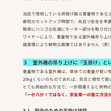
当店で使用している荷揚げ器は重量物である
最短のセットアップ時間で、尚且つ安全を考
簡単にハシゴの先端にモーター部分を取り付
ワイヤーにより、重量物である室外機吊り上
諸事情により鮮明な画像ではありません（笑
３ 室外機の吊り上げに『玉掛け』と
重量物である室外機は、単体での重量が軽い物で
20kgくらいのものであれば、気合と根性で
とても原始的な方法で、一歩間違えると荷物
『一か八か！ではなく、安全第一の施工方法
3.1 安全のための玉掛け技能