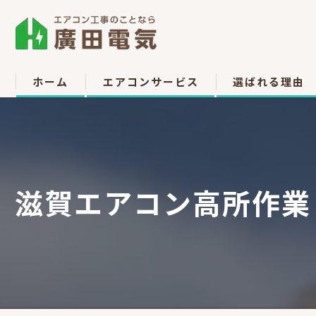
ホーム
エアコンサービス
選ばれる理由
エアコン取付
お客様の声
エアコン取り外し
滋賀エアコン高所作業
エアコン移設
中古販売
高所作業