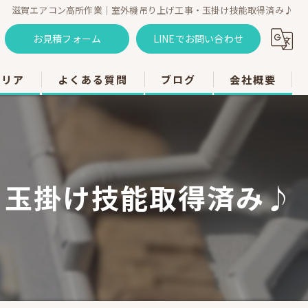
滋賀エアコン高所作業｜室外機吊り上げ工事・玉掛け技能取得済み♪
お見積フォーム
LINEでお問い合わせ
エリア
よくある質問
ブログ
会社概要
のエアコン工事
のエアコン工事
・玉掛け技能取得済み♪
のエアコン工事
市のエアコン工事
のエアコン工事