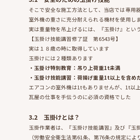
そこで安全な施工方法として、当店では専用
室外機の重さに充分耐えられる機材を使用し
実は重量物を吊上げるには、『玉掛け』とい
【玉掛け技能講習修了証 第6543号】
実は１８歳の時に取得しています
玉掛けには２種類あります
・玉掛け特別教育：吊り上荷重1t未満
・玉掛け技能講習：荷揚げ重量1t以上を含め
エアコンの室外機は1tもありませんが、1t
瓦屋の仕事を手伝うのに必須の資格でした
3.2 玉掛けとは？
玉掛作業者は、『玉掛け技能講習』及び『玉
（労働安全衛生法第61条、第76条の規定によ