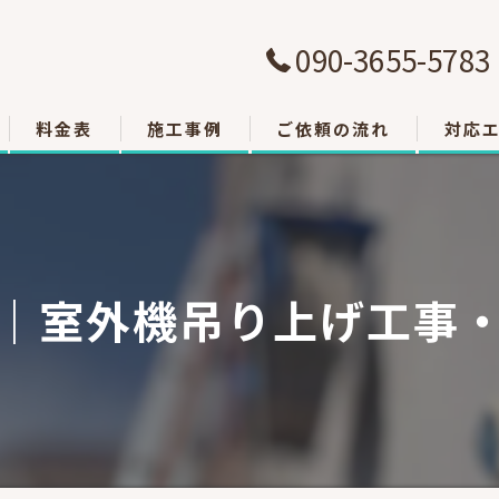
090-3655-5783
料金表
施工事例
ご依頼の流れ
対応
大津市
草津市
｜室外機吊り上げ工事
栗東市
東近江
甲賀市