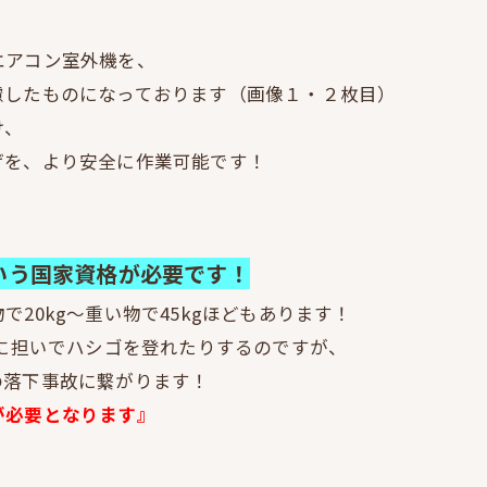
エアコン室外機を、
慮したものになっております（画像１・２枚目）
け、
げを、より安全に作業可能です！
）
いう国家資格が必要です！
20kg～重い物で45kgほどもあります！
肩に担いでハシゴを登れたりするのですが、
の落下事故に繋がります！
が必要となります』