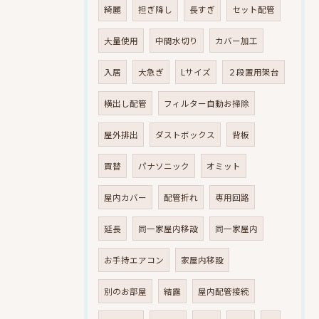
綺麗
担ぎ降し
長すぎ
セット配管
大量使用
中間水切り
カバー加工
入居
大急ぎ
Lサイズ
２段置用架台
横出し配管
フィルター自動お掃除
屋外排出
ダストボックス
背板
買替
パナソニック
オミット
屋内カバー
配管折れ
専用回路
延長
同一家屋内移設
同一家屋内
お手持エアコン
家屋内移設
別のお部屋
結露
屋内配管接続