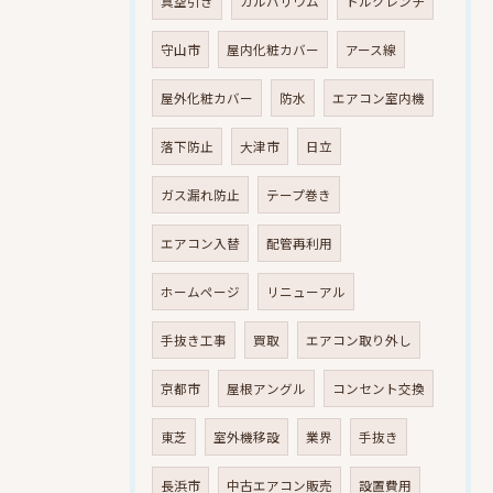
真空引き
ガルバリウム
トルクレンチ
守山市
屋内化粧カバー
アース線
屋外化粧カバー
防水
エアコン室内機
落下防止
大津市
日立
ガス漏れ防止
テープ巻き
エアコン入替
配管再利用
ホームページ
リニューアル
手抜き工事
買取
エアコン取り外し
京都市
屋根アングル
コンセント交換
東芝
室外機移設
業界
手抜き
長浜市
中古エアコン販売
設置費用