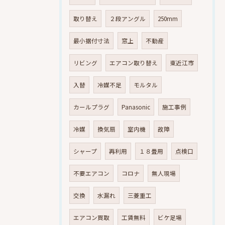
取り替え
２段アングル
250mm
最小据付寸法
窓上
不動産
リビング
エアコン取り替え
東近江市
入替
冷媒不足
モルタル
カールプラグ
Panasonic
施工事例
冷媒
換気扇
室内機
故障
シャープ
再利用
１８畳用
点検口
不要エアコン
コロナ
無人現場
交換
水漏れ
三菱重工
エアコン買取
工賃無料
ビケ足場