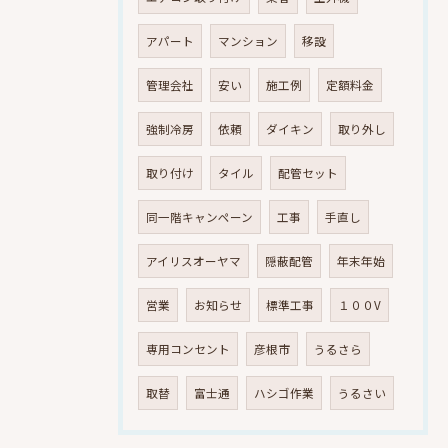
アパート
マンション
移設
管理会社
安い
施工例
定額料金
強制冷房
依頼
ダイキン
取り外し
取り付け
タイル
配管セット
同一階キャンペーン
工事
手直し
アイリスオーヤマ
隠蔽配管
年末年始
営業
お知らせ
標準工事
１００V
専用コンセント
彦根市
うるさら
取替
富士通
ハシゴ作業
うるさい