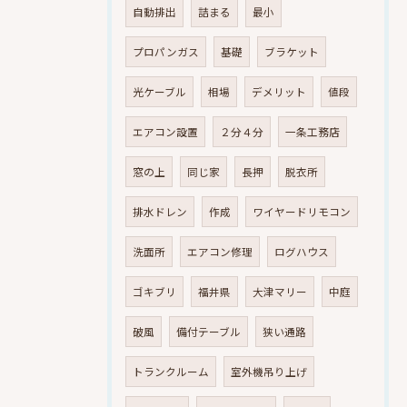
自動排出
詰まる
最小
プロパンガス
基礎
ブラケット
光ケーブル
相場
デメリット
値段
エアコン設置
２分４分
一条工務店
窓の上
同じ家
長押
脱衣所
排水ドレン
作成
ワイヤードリモコン
洗面所
エアコン修理
ログハウス
ゴキブリ
福井県
大津マリー
中庭
破風
備付テーブル
狭い通路
トランクルーム
室外機吊り上げ