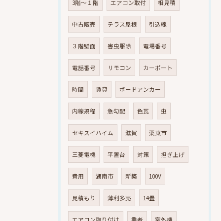
3階～１階
エアコン取付
相見積
中古販売
テラス屋根
引込線
３階壁面
害虫駆除
電場番号
電話番号
リモコン
カーポート
時間
賃貸
ボードアンカー
内線規程
急勾配
色瓦
虫
セキスイハイム
滋賀
栗東市
三菱電機
平置台
対策
担ぎ上げ
費用
湖南市
新築
100V
見積もり
薄利多売
14畳
エアコン取り付け
業者
室外機