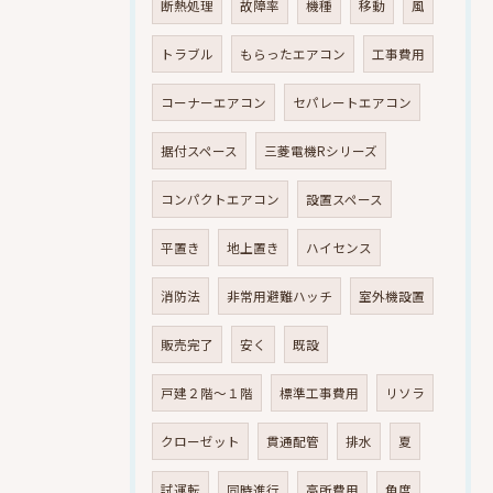
断熱処理
故障率
機種
移動
風
トラブル
もらったエアコン
工事費用
コーナーエアコン
セパレートエアコン
据付スペース
三菱電機Rシリーズ
コンパクトエアコン
設置スペース
平置き
地上置き
ハイセンス
消防法
非常用避難ハッチ
室外機設置
販売完了
安く
既設
戸建２階～１階
標準工事費用
リソラ
クローゼット
貫通配管
排水
夏
試運転
同時進行
高所費用
角度