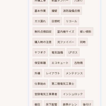
外構工事
制震ダンパー
穴あけ
基本作業
擁壁
消防設備点検
ガス漏れ
日野町
リコール
無料点検回収
室内機サイズ
緩い傾斜
購入時の注意
光ファイバー
同時
ヤフオク
電気設備
LPガス
保安距離
エコキュート
古物商
外構
レイアウト
メンテナンス
仕事始め
第二種電気工事士
登録電気工事業者
インシュロック
梱包
床下配管
断熱ドレン
後付け