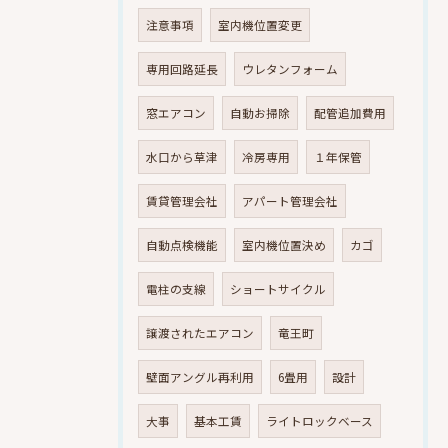
注意事項
室内機位置変更
専用回路延長
ウレタンフォーム
窓エアコン
自動お掃除
配管追加費用
水口から草津
冷房専用
１年保管
賃貸管理会社
アパート管理会社
自動点検機能
室内機位置決め
カゴ
電柱の支線
ショートサイクル
譲渡されたエアコン
竜王町
壁面アングル再利用
6畳用
設計
大事
基本工賃
ライトロックベース