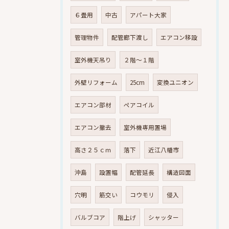
６畳用
中古
アパート大家
管理物件
配管廊下渡し
エアコン移設
室外機天吊り
２階～１階
外壁リフォーム
25cm
変換ユニオン
エアコン部材
ペアコイル
エアコン撤去
室外機専用置場
高さ２５ｃｍ
落下
近江八幡市
沖島
設置幅
配管延長
構造図面
穴明
筋交い
コウモリ
侵入
バルブコア
階上げ
シャッター