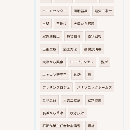
ホームセンター
照明器具
電気工事士
土壁
玉掛け
大津から石部
室外機搬出
賃貸物件
原状回復
出張買取
施工方法
据付説明書
大津から栗東
ロープアクセス
難所
エアコン販売王
他店
猫
プレサンスロジェ
パナソニックホームズ
無印良品
大喜工務店
壁穴位置
長浜から草津
吹き抜け
石綿作業主任者技能講習
資格