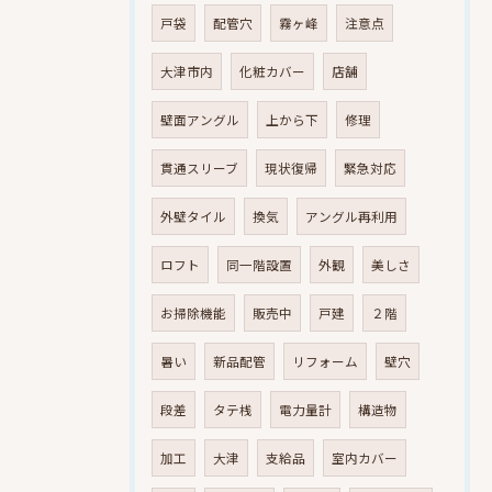
戸袋
配管穴
霧ヶ峰
注意点
大津市内
化粧カバー
店舗
壁面アングル
上から下
修理
貫通スリーブ
現状復帰
緊急対応
外壁タイル
換気
アングル再利用
ロフト
同一階設置
外観
美しさ
お掃除機能
販売中
戸建
２階
暑い
新品配管
リフォーム
壁穴
段差
タテ桟
電力量計
構造物
加工
大津
支給品
室内カバー