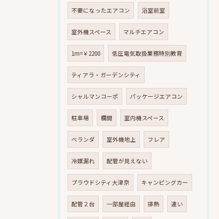
不要になったエアコン
浴室前室
室外機スペース
マルチエアコン
1m=￥2200
低圧電気取扱業務特別教育
ティアラ・ガーデンシティ
シャルマンコーポ
パッケージエアコン
駐車場
欄間
室内機スペース
ベランダ
室外機地上
フレア
冷媒漏れ
配管が見えない
プラウドシティ大津京
キャンピングカー
配管２台
一部屋経由
排熱
違い