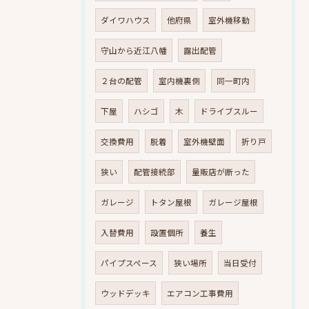
ダイワハウス
他府県
室外機移動
守山から近江八幡
露出配管
２台の配管
室内機裏側
同一町内
下屋
ハシゴ
木
ドライブスルー
交換費用
脱着
室外機壁面
折り戸
狭い
配管接続部
量販店が断った
ガレージ
トタン屋根
ガレージ屋根
入替費用
設置個所
養生
パイプスペース
狭い場所
当日受付
ウッドデッキ
エアコン工事費用