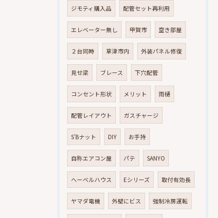
ジモティ購入品
配管セット再利用
エレベーター無し
甲賀市
空き部屋
２台同時
草津市内
外装パネル修復
見せ梁
ブレース
下穴配管
コンセント形状
メリット
雨樋
配管レイアウト
ガスチャージ
S’Bナット
DIY
お手持
自称エアコン屋
パテ
SANYO
へーベルハウス
Eシリーズ
取付有効長
ヤマダ電機
外壁にビス
強制冷房運転