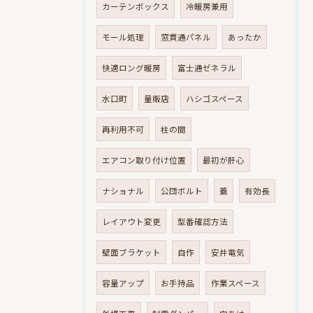
カーテンボックス
冷暖房兼用
モール処理
窓貫通パネル
あったか
快適ロング暖房
富士通ゼネラル
水口町
量販店
ハシゴスペース
再利用不可
柱の間
エアコン取り付け位置
最初が肝心
ナショナル
公団ボルト
蓋
有効長
レイアウト変更
型番確認方法
壁面ブラケット
自作
安井電気
容量アップ
お手持品
作業スペース