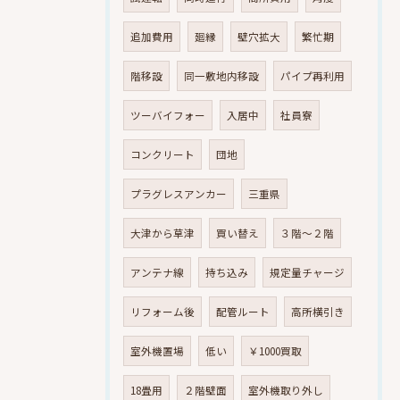
追加費用
廻縁
壁穴拡大
繁忙期
階移設
同一敷地内移設
パイプ再利用
ツーバイフォー
入居中
社員寮
コンクリート
団地
プラグレスアンカー
三重県
大津から草津
買い替え
３階～２階
アンテナ線
持ち込み
規定量チャージ
リフォーム後
配管ルート
高所横引き
室外機置場
低い
￥1000買取
18畳用
２階壁面
室外機取り外し