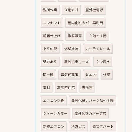
難所作業
３階カゴ
室外機電源
コンセント
屋内化粧カバー再利用
綺麗仕上げ
激安販売
３階～１階
上り勾配
外壁塗装
カーテンレール
壁穴あり
屋外排出ホース
２つ続き
同一階
電気代高騰
省エネ
外壁
電材
高気密住宅
野洲市
エアコン交換
屋外化粧カバー２階～１階
２トーンカラー
屋外化粧カバー定額
新規エアコン
冷媒ガス
賃貸アパート