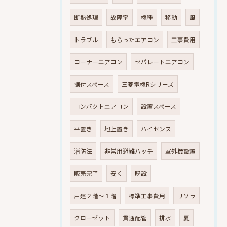
断熱処理
故障率
機種
移動
風
トラブル
もらったエアコン
工事費用
コーナーエアコン
セパレートエアコン
据付スペース
三菱電機Rシリーズ
コンパクトエアコン
設置スペース
平置き
地上置き
ハイセンス
消防法
非常用避難ハッチ
室外機設置
販売完了
安く
既設
戸建２階～１階
標準工事費用
リソラ
クローゼット
貫通配管
排水
夏