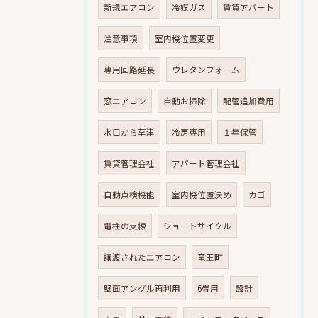
新規エアコン
冷媒ガス
賃貸アパート
注意事項
室内機位置変更
専用回路延長
ウレタンフォーム
窓エアコン
自動お掃除
配管追加費用
水口から草津
冷房専用
１年保管
賃貸管理会社
アパート管理会社
自動点検機能
室内機位置決め
カゴ
電柱の支線
ショートサイクル
譲渡されたエアコン
竜王町
壁面アングル再利用
6畳用
設計