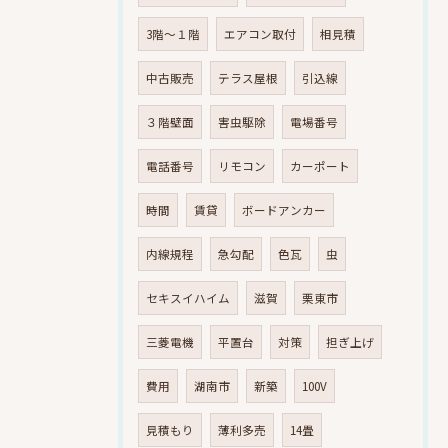
3階～１階
エアコン取付
相見積
中古販売
テラス屋根
引込線
３階壁面
害虫駆除
電場番号
電話番号
リモコン
カーポート
時間
賃貸
ボードアンカー
内線規程
急勾配
色瓦
虫
セキスイハイム
滋賀
栗東市
三菱電機
平置台
対策
担ぎ上げ
費用
湖南市
新築
100V
見積もり
薄利多売
14畳