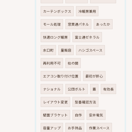
カーテンボックス
冷暖房兼用
モール処理
窓貫通パネル
あったか
快適ロング暖房
富士通ゼネラル
水口町
量販店
ハシゴスペース
再利用不可
柱の間
エアコン取り付け位置
最初が肝心
ナショナル
公団ボルト
蓋
有効長
レイアウト変更
型番確認方法
壁面ブラケット
自作
安井電気
容量アップ
お手持品
作業スペース