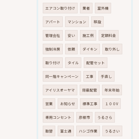
エアコン取り付け
業者
室外機
アパート
マンション
移設
管理会社
安い
施工例
定額料金
強制冷房
依頼
ダイキン
取り外し
取り付け
タイル
配管セット
同一階キャンペーン
工事
手直し
アイリスオーヤマ
隠蔽配管
年末年始
営業
お知らせ
標準工事
１００V
専用コンセント
彦根市
うるさら
取替
富士通
ハシゴ作業
うるさい