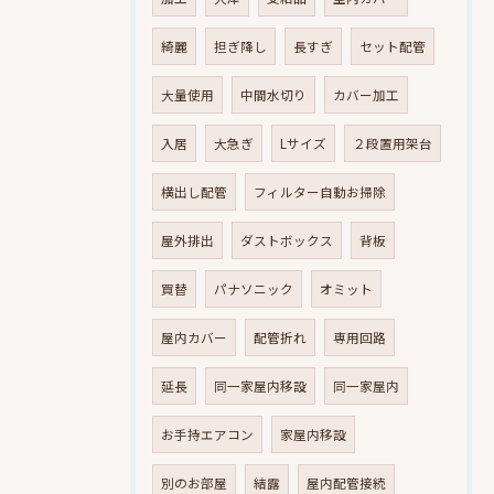
綺麗
担ぎ降し
長すぎ
セット配管
大量使用
中間水切り
カバー加工
入居
大急ぎ
Lサイズ
２段置用架台
横出し配管
フィルター自動お掃除
屋外排出
ダストボックス
背板
買替
パナソニック
オミット
屋内カバー
配管折れ
専用回路
延長
同一家屋内移設
同一家屋内
お手持エアコン
家屋内移設
別のお部屋
結露
屋内配管接続