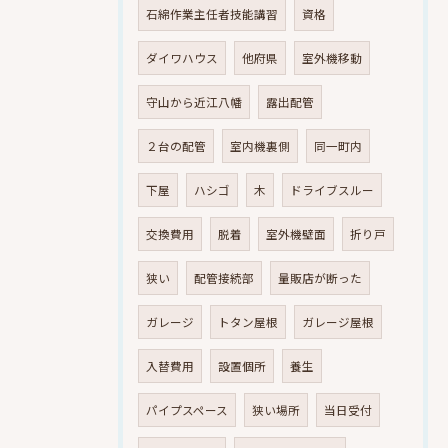
石綿作業主任者技能講習
資格
ダイワハウス
他府県
室外機移動
守山から近江八幡
露出配管
２台の配管
室内機裏側
同一町内
下屋
ハシゴ
木
ドライブスルー
交換費用
脱着
室外機壁面
折り戸
狭い
配管接続部
量販店が断った
ガレージ
トタン屋根
ガレージ屋根
入替費用
設置個所
養生
パイプスペース
狭い場所
当日受付