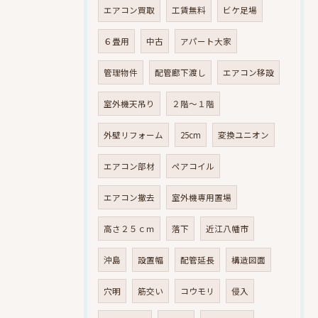
エアコン買取
工賃無料
ビケ足場
６畳用
中古
アパート大家
管理物件
配管廊下渡し
エアコン移設
室外機天吊り
２階～１階
外壁リフォーム
25cm
変換ユニオン
エアコン部材
ペアコイル
エアコン撤去
室外機専用置場
高さ２５ｃｍ
落下
近江八幡市
沖島
設置幅
配管延長
構造図面
穴明
筋交い
コウモリ
侵入