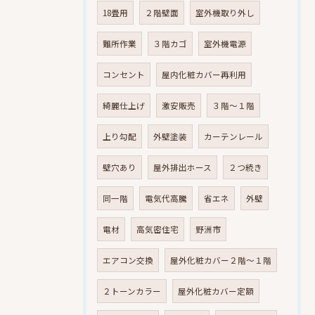
18畳用
２階壁面
室外機取り外し
難所作業
３階カゴ
室外機電源
コンセント
屋内化粧カバー再利用
綺麗仕上げ
激安販売
３階～１階
上り勾配
外壁塗装
カーテンレール
壁穴あり
屋外排出ホース
２つ続き
同一階
電気代高騰
省エネ
外壁
電材
高気密住宅
野洲市
エアコン交換
屋外化粧カバー２階～１階
２トーンカラー
屋外化粧カバー定額