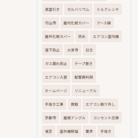
真空引き
ガルバリウム
トルクレンチ
守山市
屋内化粧カバー
アース線
屋外化粧カバー
防水
エアコン室内機
落下防止
大津市
日立
ガス漏れ防止
テープ巻き
エアコン入替
配管再利用
ホームページ
リニューアル
手抜き工事
買取
エアコン取り外し
京都市
屋根アングル
コンセント交換
東芝
室外機移設
業界
手抜き