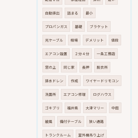
自動排出
詰まる
最小
プロパンガス
基礎
ブラケット
光ケーブル
相場
デメリット
値段
エアコン設置
２分４分
一条工務店
窓の上
同じ家
長押
脱衣所
排水ドレン
作成
ワイヤードリモコン
洗面所
エアコン修理
ログハウス
ゴキブリ
福井県
大津マリー
中庭
破風
備付テーブル
狭い通路
トランクルーム
室外機吊り上げ