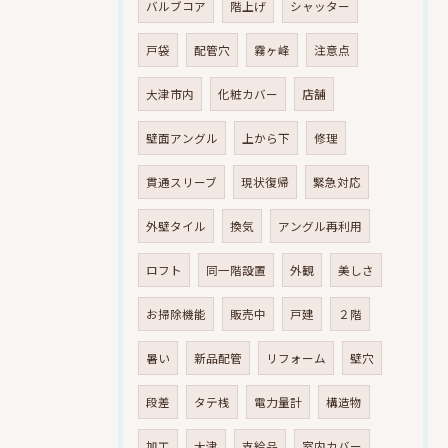
バルブコア
階上げ
シャッター
戸袋
配管穴
霧ヶ峰
注意点
大津市内
化粧カバー
店舗
壁面アングル
上から下
修理
貫通スリーブ
現状復帰
緊急対応
外壁タイル
換気
アングル再利用
ロフト
同一階設置
外観
美しさ
お掃除機能
販売中
戸建
２階
暑い
新品配管
リフォーム
壁穴
段差
タテ桟
電力量計
構造物
加工
大津
支給品
室内カバー