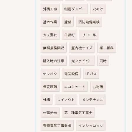
外構工事
制震ダンパー
穴あけ
基本作業
擁壁
消防設備点検
ガス漏れ
日野町
リコール
無料点検回収
室内機サイズ
緩い傾斜
購入時の注意
光ファイバー
同時
ヤフオク
電気設備
LPガス
保安距離
エコキュート
古物商
外構
レイアウト
メンテナンス
仕事始め
第二種電気工事士
登録電気工事業者
インシュロック