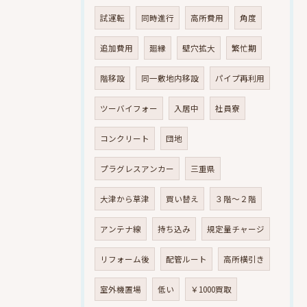
試運転
同時進行
高所費用
角度
追加費用
廻縁
壁穴拡大
繁忙期
階移設
同一敷地内移設
パイプ再利用
ツーバイフォー
入居中
社員寮
コンクリート
団地
プラグレスアンカー
三重県
大津から草津
買い替え
３階～２階
アンテナ線
持ち込み
規定量チャージ
リフォーム後
配管ルート
高所横引き
室外機置場
低い
￥1000買取