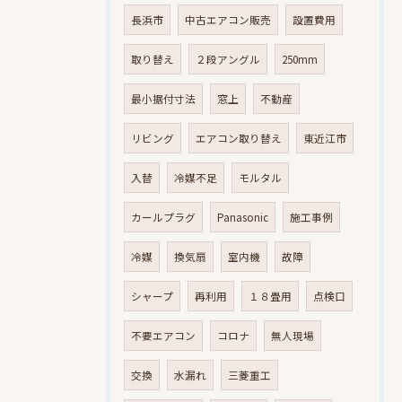
長浜市
中古エアコン販売
設置費用
取り替え
２段アングル
250mm
最小据付寸法
窓上
不動産
リビング
エアコン取り替え
東近江市
入替
冷媒不足
モルタル
カールプラグ
Panasonic
施工事例
冷媒
換気扇
室内機
故障
シャープ
再利用
１８畳用
点検口
不要エアコン
コロナ
無人現場
交換
水漏れ
三菱重工