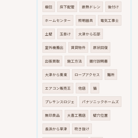
梱包
床下配管
断熱ドレン
後付け
ホームセンター
照明器具
電気工事士
土壁
玉掛け
大津から石部
室外機搬出
賃貸物件
原状回復
出張買取
施工方法
据付説明書
大津から栗東
ロープアクセス
難所
エアコン販売王
他店
猫
プレサンスロジェ
パナソニックホームズ
無印良品
大喜工務店
壁穴位置
長浜から草津
吹き抜け