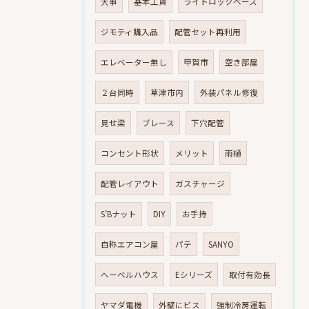
大事
基本工賃
ライトロックベース
ジモティ購入品
配管セット再利用
エレベーター無し
甲賀市
空き部屋
２台同時
草津市内
外装パネル修復
見せ梁
ブレース
下穴配管
コンセント形状
メリット
雨樋
配管レイアウト
ガスチャージ
S’Bナット
DIY
お手持
自称エアコン屋
パテ
SANYO
へーベルハウス
Eシリーズ
取付有効長
ヤマダ電機
外壁にビス
強制冷房運転