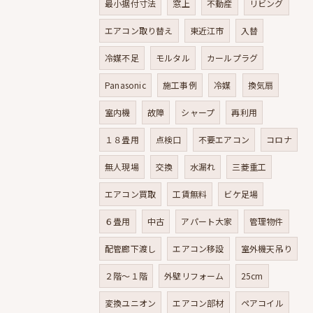
最小据付寸法
窓上
不動産
リビング
エアコン取り替え
東近江市
入替
冷媒不足
モルタル
カールプラグ
Panasonic
施工事例
冷媒
換気扇
室内機
故障
シャープ
再利用
１８畳用
点検口
不要エアコン
コロナ
無人現場
交換
水漏れ
三菱重工
エアコン買取
工賃無料
ビケ足場
６畳用
中古
アパート大家
管理物件
配管廊下渡し
エアコン移設
室外機天吊り
２階～１階
外壁リフォーム
25cm
変換ユニオン
エアコン部材
ペアコイル