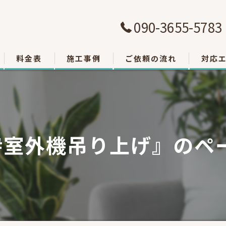
090-3655-5783
料金表
施工事例
ご依頼の流れ
対応
大津市
草津市
#室外機吊り上げ』のペ
栗東市
東近江
甲賀市