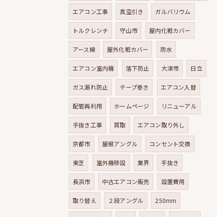
エアコン工事
真空引き
ガルバリウム
トルクレンチ
守山市
屋内化粧カバー
アース線
屋外化粧カバー
防水
エアコン室内機
落下防止
大津市
日立
ガス漏れ防止
テープ巻き
エアコン入替
配管再利用
ホームページ
リニューアル
手抜き工事
買取
エアコン取り外し
京都市
屋根アングル
コンセント交換
東芝
室外機移設
業界
手抜き
長浜市
中古エアコン販売
設置費用
取り替え
２段アングル
250mm