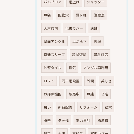
バルブコア
階上げ
シャッター
戸袋
配管穴
霧ヶ峰
注意点
大津市内
化粧カバー
店舗
壁面アングル
上から下
修理
貫通スリーブ
現状復帰
緊急対応
外壁タイル
換気
アングル再利用
ロフト
同一階設置
外観
美しさ
お掃除機能
販売中
戸建
２階
暑い
新品配管
リフォーム
壁穴
段差
タテ桟
電力量計
構造物
加工
大津
支給品
室内カバー