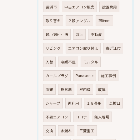
長浜市
中古エアコン販売
設置費用
取り替え
２段アングル
250mm
最小据付寸法
窓上
不動産
リビング
エアコン取り替え
東近江市
入替
冷媒不足
モルタル
カールプラグ
Panasonic
施工事例
冷媒
換気扇
室内機
故障
シャープ
再利用
１８畳用
点検口
不要エアコン
コロナ
無人現場
交換
水漏れ
三菱重工