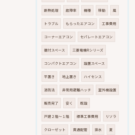
断熱処理
故障率
機種
移動
風
トラブル
もらったエアコン
工事費用
コーナーエアコン
セパレートエアコン
据付スペース
三菱電機Rシリーズ
コンパクトエアコン
設置スペース
平置き
地上置き
ハイセンス
消防法
非常用避難ハッチ
室外機設置
販売完了
安く
既設
戸建２階～１階
標準工事費用
リソラ
クローゼット
貫通配管
排水
夏