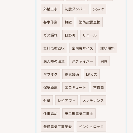
外構工事
制震ダンパー
穴あけ
基本作業
擁壁
消防設備点検
ガス漏れ
日野町
リコール
無料点検回収
室内機サイズ
緩い傾斜
購入時の注意
光ファイバー
同時
ヤフオク
電気設備
LPガス
保安距離
エコキュート
古物商
外構
レイアウト
メンテナンス
仕事始め
第二種電気工事士
登録電気工事業者
インシュロック