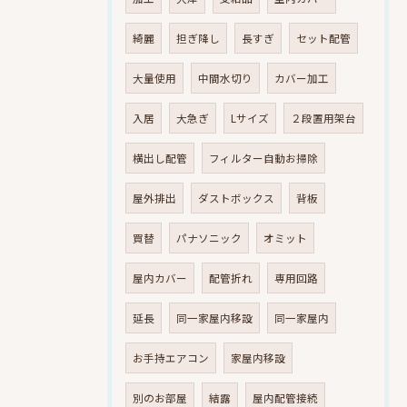
綺麗
担ぎ降し
長すぎ
セット配管
大量使用
中間水切り
カバー加工
入居
大急ぎ
Lサイズ
２段置用架台
横出し配管
フィルター自動お掃除
屋外排出
ダストボックス
背板
買替
パナソニック
オミット
屋内カバー
配管折れ
専用回路
延長
同一家屋内移設
同一家屋内
お手持エアコン
家屋内移設
別のお部屋
結露
屋内配管接続