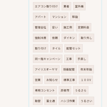
エアコン取り付け
業者
室外機
アパート
マンション
移設
管理会社
安い
施工例
定額料金
強制冷房
依頼
ダイキン
取り外し
取り付け
タイル
配管セット
同一階キャンペーン
工事
手直し
アイリスオーヤマ
隠蔽配管
年末年始
営業
お知らせ
標準工事
１００V
専用コンセント
彦根市
うるさら
取替
富士通
ハシゴ作業
うるさい