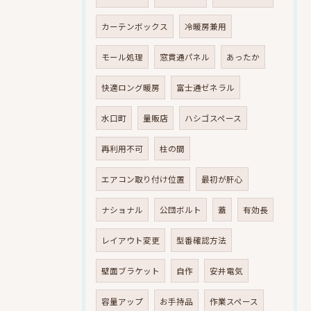
カーテンボックス
冷暖房兼用
モール処理
窓貫通パネル
あったか
快適ロング暖房
富士通ゼネラル
水口町
量販店
ハシゴスペース
再利用不可
柱の間
エアコン取り付け位置
最初が肝心
ナショナル
公団ボルト
蓋
有効長
レイアウト変更
型番確認方法
壁面ブラケット
自作
安井電気
容量アップ
お手持品
作業スペース