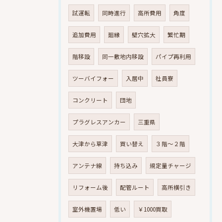
試運転
同時進行
高所費用
角度
追加費用
廻縁
壁穴拡大
繁忙期
階移設
同一敷地内移設
パイプ再利用
ツーバイフォー
入居中
社員寮
コンクリート
団地
プラグレスアンカー
三重県
大津から草津
買い替え
３階～２階
アンテナ線
持ち込み
規定量チャージ
リフォーム後
配管ルート
高所横引き
室外機置場
低い
￥1000買取