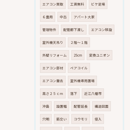
エアコン買取
工賃無料
ビケ足場
６畳用
中古
アパート大家
管理物件
配管廊下渡し
エアコン移設
室外機天吊り
２階～１階
外壁リフォーム
25cm
変換ユニオン
エアコン部材
ペアコイル
エアコン撤去
室外機専用置場
高さ２５ｃｍ
落下
近江八幡市
沖島
設置幅
配管延長
構造図面
穴明
筋交い
コウモリ
侵入