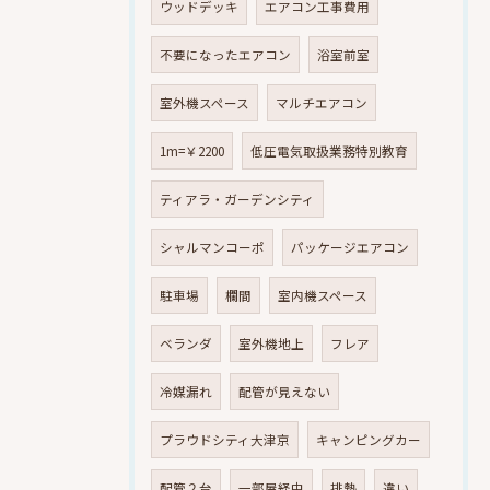
ウッドデッキ
エアコン工事費用
不要になったエアコン
浴室前室
室外機スペース
マルチエアコン
1m=￥2200
低圧電気取扱業務特別教育
ティアラ・ガーデンシティ
シャルマンコーポ
パッケージエアコン
駐車場
欄間
室内機スペース
ベランダ
室外機地上
フレア
冷媒漏れ
配管が見えない
プラウドシティ大津京
キャンピングカー
配管２台
一部屋経由
排熱
違い