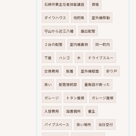
石綿作業主任者技能講習
資格
ダイワハウス
他府県
室外機移動
守山から近江八幡
露出配管
２台の配管
室内機裏側
同一町内
下屋
ハシゴ
木
ドライブスルー
交換費用
脱着
室外機壁面
折り戸
狭い
配管接続部
量販店が断った
ガレージ
トタン屋根
ガレージ屋根
入替費用
設置個所
養生
パイプスペース
狭い場所
当日受付