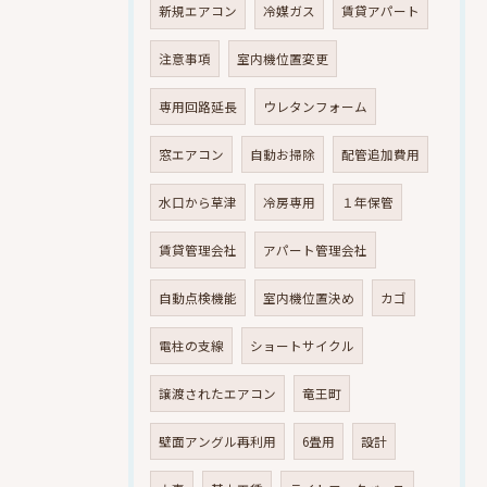
新規エアコン
冷媒ガス
賃貸アパート
注意事項
室内機位置変更
専用回路延長
ウレタンフォーム
窓エアコン
自動お掃除
配管追加費用
水口から草津
冷房専用
１年保管
賃貸管理会社
アパート管理会社
自動点検機能
室内機位置決め
カゴ
電柱の支線
ショートサイクル
譲渡されたエアコン
竜王町
壁面アングル再利用
6畳用
設計