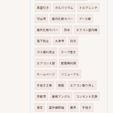
真空引き
ガルバリウム
トルクレンチ
守山市
屋内化粧カバー
アース線
屋外化粧カバー
防水
エアコン室内機
落下防止
大津市
日立
ガス漏れ防止
テープ巻き
エアコン入替
配管再利用
ホームページ
リニューアル
手抜き工事
買取
エアコン取り外し
京都市
屋根アングル
コンセント交換
東芝
室外機移設
業界
手抜き