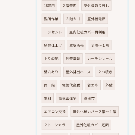
18畳用
２階壁面
室外機取り外し
難所作業
３階カゴ
室外機電源
コンセント
屋内化粧カバー再利用
綺麗仕上げ
激安販売
３階～１階
上り勾配
外壁塗装
カーテンレール
壁穴あり
屋外排出ホース
２つ続き
同一階
電気代高騰
省エネ
外壁
電材
高気密住宅
野洲市
エアコン交換
屋外化粧カバー２階～１階
２トーンカラー
屋外化粧カバー定額