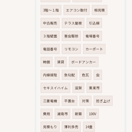
3階～１階
エアコン取付
相見積
中古販売
テラス屋根
引込線
３階壁面
害虫駆除
電場番号
電話番号
リモコン
カーポート
時間
賃貸
ボードアンカー
内線規程
急勾配
色瓦
虫
セキスイハイム
滋賀
栗東市
三菱電機
平置台
対策
担ぎ上げ
費用
湖南市
新築
100V
見積もり
薄利多売
14畳