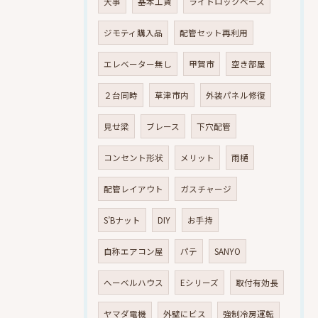
大事
基本工賃
ライトロックベース
ジモティ購入品
配管セット再利用
エレベーター無し
甲賀市
空き部屋
２台同時
草津市内
外装パネル修復
見せ梁
ブレース
下穴配管
コンセント形状
メリット
雨樋
配管レイアウト
ガスチャージ
S’Bナット
DIY
お手持
自称エアコン屋
パテ
SANYO
へーベルハウス
Eシリーズ
取付有効長
ヤマダ電機
外壁にビス
強制冷房運転