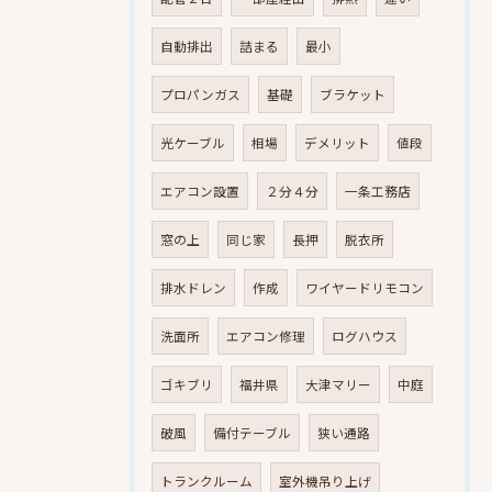
自動排出
詰まる
最小
プロパンガス
基礎
ブラケット
光ケーブル
相場
デメリット
値段
エアコン設置
２分４分
一条工務店
窓の上
同じ家
長押
脱衣所
排水ドレン
作成
ワイヤードリモコン
洗面所
エアコン修理
ログハウス
ゴキブリ
福井県
大津マリー
中庭
破風
備付テーブル
狭い通路
トランクルーム
室外機吊り上げ