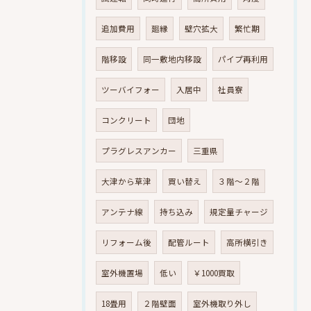
追加費用
廻縁
壁穴拡大
繁忙期
階移設
同一敷地内移設
パイプ再利用
ツーバイフォー
入居中
社員寮
コンクリート
団地
プラグレスアンカー
三重県
大津から草津
買い替え
３階～２階
アンテナ線
持ち込み
規定量チャージ
リフォーム後
配管ルート
高所横引き
室外機置場
低い
￥1000買取
18畳用
２階壁面
室外機取り外し