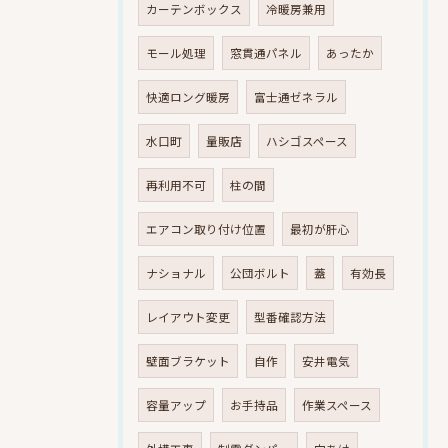
カーテンボックス
冷暖房兼用
モール処理
窓貫通パネル
あったか
快適ロング暖房
富士通ゼネラル
水口町
量販店
ハシゴスペース
再利用不可
柱の間
エアコン取り付け位置
最初が肝心
ナショナル
公団ボルト
蓋
有効長
レイアウト変更
型番確認方法
壁面ブラケット
自作
安井電気
容量アップ
お手持品
作業スペース