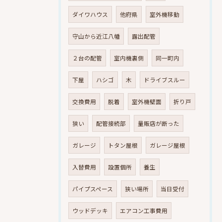
ダイワハウス
他府県
室外機移動
守山から近江八幡
露出配管
２台の配管
室内機裏側
同一町内
下屋
ハシゴ
木
ドライブスルー
交換費用
脱着
室外機壁面
折り戸
狭い
配管接続部
量販店が断った
ガレージ
トタン屋根
ガレージ屋根
入替費用
設置個所
養生
パイプスペース
狭い場所
当日受付
ウッドデッキ
エアコン工事費用