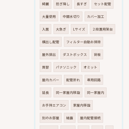
綺麗
担ぎ降し
長すぎ
セット配管
大量使用
中間水切り
カバー加工
入居
大急ぎ
Lサイズ
２段置用架台
横出し配管
フィルター自動お掃除
屋外排出
ダストボックス
背板
買替
パナソニック
オミット
屋内カバー
配管折れ
専用回路
延長
同一家屋内移設
同一家屋内
お手持エアコン
家屋内移設
別のお部屋
結露
屋内配管接続