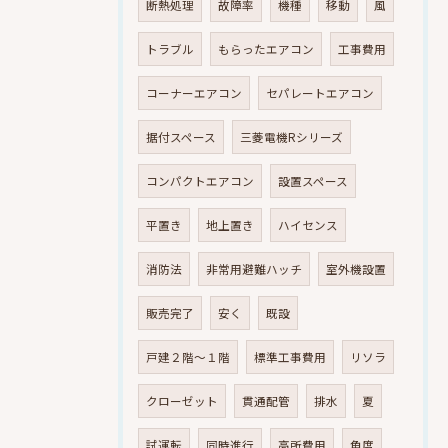
断熱処理
故障率
機種
移動
風
トラブル
もらったエアコン
工事費用
コーナーエアコン
セパレートエアコン
据付スペース
三菱電機Rシリーズ
コンパクトエアコン
設置スペース
平置き
地上置き
ハイセンス
消防法
非常用避難ハッチ
室外機設置
販売完了
安く
既設
戸建２階～１階
標準工事費用
リソラ
クローゼット
貫通配管
排水
夏
試運転
同時進行
高所費用
角度