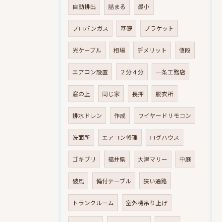
自動排出
詰まる
最小
プロパンガス
基礎
ブラケット
光ケーブル
相場
デメリット
値段
エアコン設置
２分４分
一条工務店
窓の上
同じ家
長押
脱衣所
排水ドレン
作成
ワイヤードリモコン
洗面所
エアコン修理
ログハウス
ゴキブリ
福井県
大津マリー
中庭
破風
備付テーブル
狭い通路
トランクルーム
室外機吊り上げ