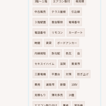
3階～１階
エアコン取付
相見積
中古販売
テラス屋根
引込線
３階壁面
害虫駆除
電場番号
電話番号
リモコン
カーポート
時間
賃貸
ボードアンカー
内線規程
急勾配
色瓦
虫
セキスイハイム
滋賀
栗東市
三菱電機
平置台
対策
担ぎ上げ
費用
湖南市
新築
100V
見積もり
薄利多売
14畳
エアコン取り付け
業者
室外機