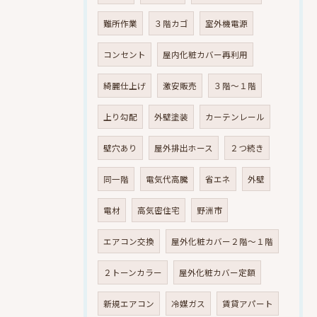
難所作業
３階カゴ
室外機電源
コンセント
屋内化粧カバー再利用
綺麗仕上げ
激安販売
３階～１階
上り勾配
外壁塗装
カーテンレール
壁穴あり
屋外排出ホース
２つ続き
同一階
電気代高騰
省エネ
外壁
電材
高気密住宅
野洲市
エアコン交換
屋外化粧カバー２階～１階
２トーンカラー
屋外化粧カバー定額
新規エアコン
冷媒ガス
賃貸アパート