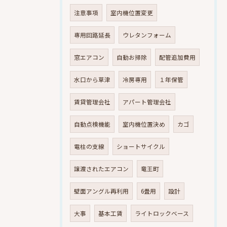
注意事項
室内機位置変更
専用回路延長
ウレタンフォーム
窓エアコン
自動お掃除
配管追加費用
水口から草津
冷房専用
１年保管
賃貸管理会社
アパート管理会社
自動点検機能
室内機位置決め
カゴ
電柱の支線
ショートサイクル
譲渡されたエアコン
竜王町
壁面アングル再利用
6畳用
設計
大事
基本工賃
ライトロックベース