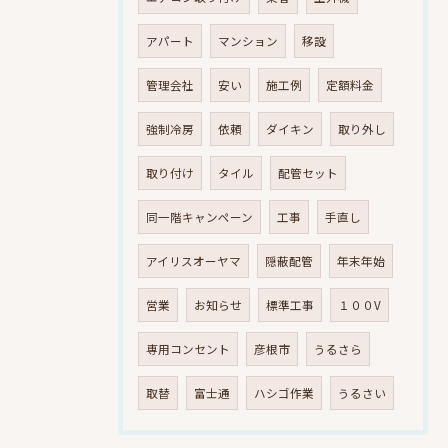
アパート
マンション
移設
管理会社
安い
施工例
定額料金
強制冷房
依頼
ダイキン
取り外し
取り付け
タイル
配管セット
同一階キャンペーン
工事
手直し
アイリスオーヤマ
隠蔽配管
年末年始
営業
お知らせ
標準工事
１００V
専用コンセント
彦根市
うるさら
取替
富士通
ハシゴ作業
うるさい