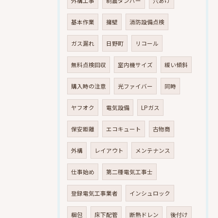
外構工事
制震ダンパー
穴あけ
基本作業
擁壁
消防設備点検
ガス漏れ
日野町
リコール
無料点検回収
室内機サイズ
緩い傾斜
購入時の注意
光ファイバー
同時
ヤフオク
電気設備
LPガス
保安距離
エコキュート
古物商
外構
レイアウト
メンテナンス
仕事始め
第二種電気工事士
登録電気工事業者
インシュロック
梱包
床下配管
断熱ドレン
後付け