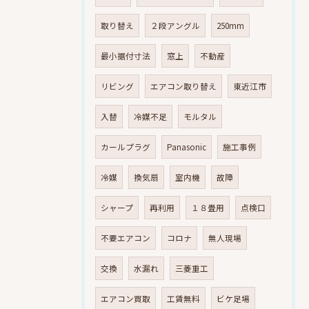
取り替え
２段アングル
250mm
最小据付寸法
窓上
不動産
リビング
エアコン取り替え
東近江市
入替
冷媒不足
モルタル
カールプラグ
Panasonic
施工事例
冷媒
換気扇
室内機
故障
シャープ
再利用
１８畳用
点検口
不要エアコン
コロナ
無人現場
交換
水漏れ
三菱重工
エアコン買取
工賃無料
ビケ足場