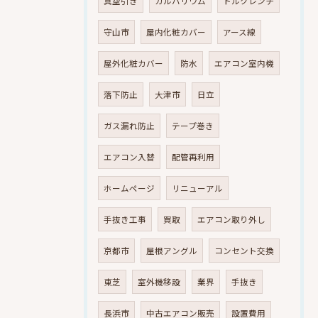
真空引き
ガルバリウム
トルクレンチ
守山市
屋内化粧カバー
アース線
屋外化粧カバー
防水
エアコン室内機
落下防止
大津市
日立
ガス漏れ防止
テープ巻き
エアコン入替
配管再利用
ホームページ
リニューアル
手抜き工事
買取
エアコン取り外し
京都市
屋根アングル
コンセント交換
東芝
室外機移設
業界
手抜き
長浜市
中古エアコン販売
設置費用