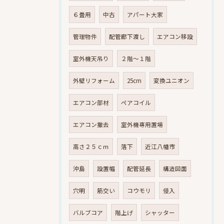
６畳用
中古
アパート大家
管理物件
配管廊下渡し
エアコン移設
室外機天吊り
２階～１階
外壁リフォーム
25cm
変換ユニオン
エアコン部材
ペアコイル
エアコン撤去
室外機専用置場
高さ２５ｃｍ
落下
近江八幡市
沖島
設置幅
配管延長
構造図面
穴明
筋交い
コウモリ
侵入
バルブコア
階上げ
シャッター