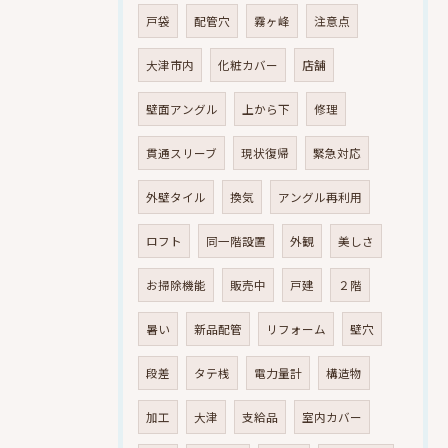
戸袋
配管穴
霧ヶ峰
注意点
大津市内
化粧カバー
店舗
壁面アングル
上から下
修理
貫通スリーブ
現状復帰
緊急対応
外壁タイル
換気
アングル再利用
ロフト
同一階設置
外観
美しさ
お掃除機能
販売中
戸建
２階
暑い
新品配管
リフォーム
壁穴
段差
タテ桟
電力量計
構造物
加工
大津
支給品
室内カバー