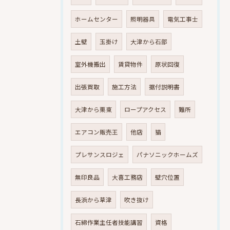
ホームセンター
照明器具
電気工事士
土壁
玉掛け
大津から石部
室外機搬出
賃貸物件
原状回復
出張買取
施工方法
据付説明書
大津から栗東
ロープアクセス
難所
エアコン販売王
他店
猫
プレサンスロジェ
パナソニックホームズ
無印良品
大喜工務店
壁穴位置
長浜から草津
吹き抜け
石綿作業主任者技能講習
資格