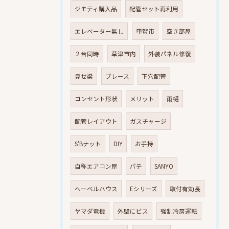
ジモティ購入品
配管セット再利用
エレベーター無し
甲賀市
空き部屋
２台同時
草津市内
外装パネル修復
見せ梁
ブレース
下穴配管
コンセント形状
メリット
雨樋
配管レイアウト
ガスチャージ
S’Bナット
DIY
お手持
自称エアコン屋
パテ
SANYO
へーベルハウス
Eシリーズ
取付有効長
ヤマダ電機
外壁にビス
強制冷房運転