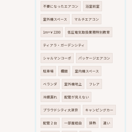
不要になったエアコン
浴室前室
室外機スペース
マルチエアコン
1m=￥2200
低圧電気取扱業務特別教育
ティアラ・ガーデンシティ
シャルマンコーポ
パッケージエアコン
駐車場
欄間
室内機スペース
ベランダ
室外機地上
フレア
冷媒漏れ
配管が見えない
プラウドシティ大津京
キャンピングカー
配管２台
一部屋経由
排熱
違い