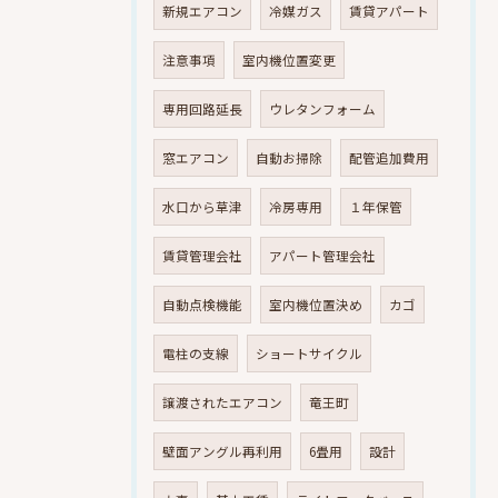
新規エアコン
冷媒ガス
賃貸アパート
注意事項
室内機位置変更
専用回路延長
ウレタンフォーム
窓エアコン
自動お掃除
配管追加費用
水口から草津
冷房専用
１年保管
賃貸管理会社
アパート管理会社
自動点検機能
室内機位置決め
カゴ
電柱の支線
ショートサイクル
譲渡されたエアコン
竜王町
壁面アングル再利用
6畳用
設計