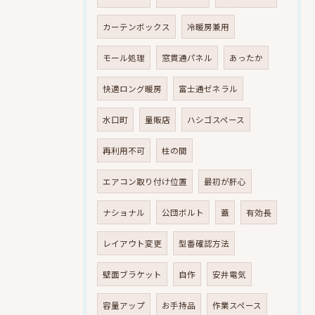
カーテンボックス
冷暖房兼用
モール処理
窓貫通パネル
あったか
快適ロング暖房
富士通ゼネラル
水口町
量販店
ハシゴスペース
再利用不可
柱の間
エアコン取り付け位置
最初が肝心
ナショナル
公団ボルト
蓋
有効長
レイアウト変更
型番確認方法
壁面ブラケット
自作
安井電気
容量アップ
お手持品
作業スペース