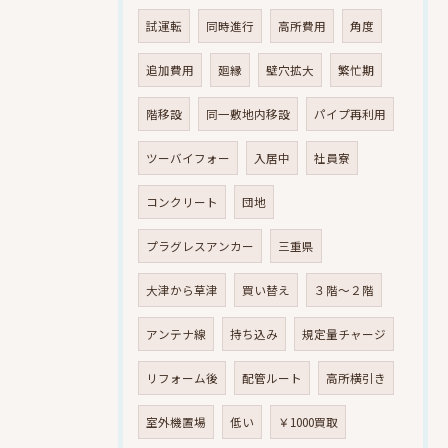
試運転
同時進行
高所費用
角度
追加費用
廻縁
壁穴拡大
繁忙期
階移設
同一敷地内移設
パイプ再利用
ツーバイフォー
入居中
社員寮
コンクリート
団地
プラグレスアンカー
三重県
大津から草津
買い替え
３階～２階
アンテナ線
持ち込み
規定量チャージ
リフォーム後
配管ルート
高所横引き
室外機置場
低い
￥1000買取