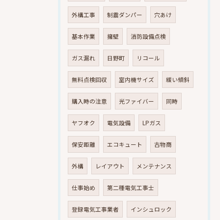
外構工事
制震ダンパー
穴あけ
基本作業
擁壁
消防設備点検
ガス漏れ
日野町
リコール
無料点検回収
室内機サイズ
緩い傾斜
購入時の注意
光ファイバー
同時
ヤフオク
電気設備
LPガス
保安距離
エコキュート
古物商
外構
レイアウト
メンテナンス
仕事始め
第二種電気工事士
登録電気工事業者
インシュロック