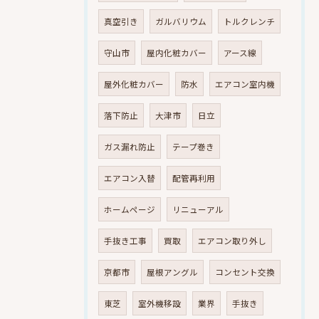
真空引き
ガルバリウム
トルクレンチ
守山市
屋内化粧カバー
アース線
屋外化粧カバー
防水
エアコン室内機
落下防止
大津市
日立
ガス漏れ防止
テープ巻き
エアコン入替
配管再利用
ホームページ
リニューアル
手抜き工事
買取
エアコン取り外し
京都市
屋根アングル
コンセント交換
東芝
室外機移設
業界
手抜き