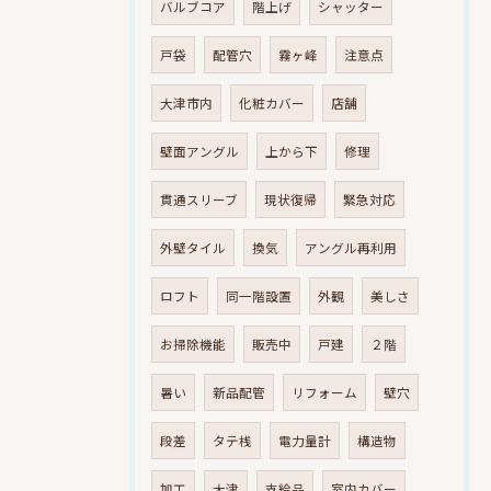
バルブコア
階上げ
シャッター
戸袋
配管穴
霧ヶ峰
注意点
大津市内
化粧カバー
店舗
壁面アングル
上から下
修理
貫通スリーブ
現状復帰
緊急対応
外壁タイル
換気
アングル再利用
ロフト
同一階設置
外観
美しさ
お掃除機能
販売中
戸建
２階
暑い
新品配管
リフォーム
壁穴
段差
タテ桟
電力量計
構造物
加工
大津
支給品
室内カバー