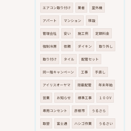
エアコン取り付け
業者
室外機
アパート
マンション
移設
管理会社
安い
施工例
定額料金
強制冷房
依頼
ダイキン
取り外し
取り付け
タイル
配管セット
同一階キャンペーン
工事
手直し
アイリスオーヤマ
隠蔽配管
年末年始
営業
お知らせ
標準工事
１００V
専用コンセント
彦根市
うるさら
取替
富士通
ハシゴ作業
うるさい