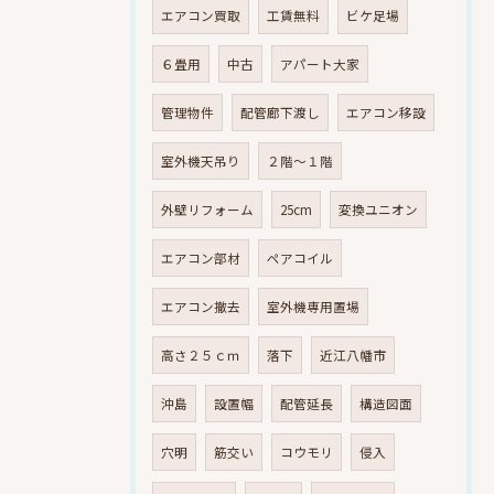
エアコン買取
工賃無料
ビケ足場
６畳用
中古
アパート大家
管理物件
配管廊下渡し
エアコン移設
室外機天吊り
２階～１階
外壁リフォーム
25cm
変換ユニオン
エアコン部材
ペアコイル
エアコン撤去
室外機専用置場
高さ２５ｃｍ
落下
近江八幡市
沖島
設置幅
配管延長
構造図面
穴明
筋交い
コウモリ
侵入