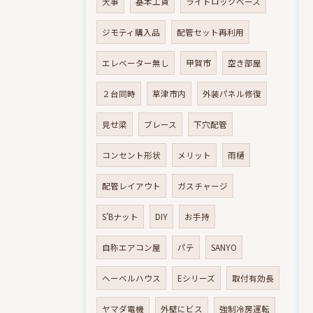
大事
基本工賃
ライトロックベース
ジモティ購入品
配管セット再利用
エレベーター無し
甲賀市
空き部屋
２台同時
草津市内
外装パネル修復
見せ梁
ブレース
下穴配管
コンセント形状
メリット
雨樋
配管レイアウト
ガスチャージ
S’Bナット
DIY
お手持
自称エアコン屋
パテ
SANYO
へーベルハウス
Eシリーズ
取付有効長
ヤマダ電機
外壁にビス
強制冷房運転