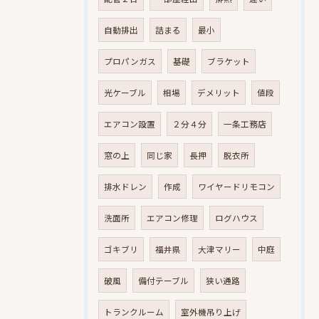
自動排出
詰まる
最小
プロパンガス
基礎
ブラケット
光ケーブル
相場
デメリット
値段
エアコン設置
２分４分
一条工務店
窓の上
同じ家
長押
脱衣所
排水ドレン
作成
ワイヤードリモコン
洗面所
エアコン修理
ログハウス
ゴキブリ
福井県
大津マリー
中庭
破風
備付テーブル
狭い通路
トランクルーム
室外機吊り上げ