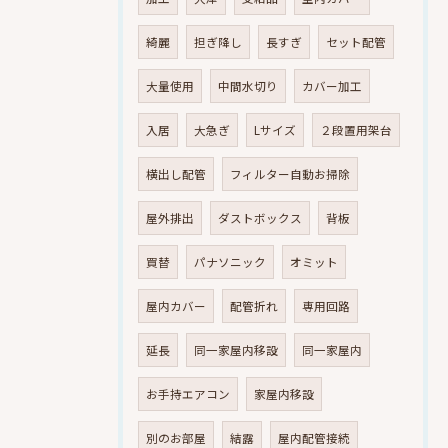
綺麗
担ぎ降し
長すぎ
セット配管
大量使用
中間水切り
カバー加工
入居
大急ぎ
Lサイズ
２段置用架台
横出し配管
フィルター自動お掃除
屋外排出
ダストボックス
背板
買替
パナソニック
オミット
屋内カバー
配管折れ
専用回路
延長
同一家屋内移設
同一家屋内
お手持エアコン
家屋内移設
別のお部屋
結露
屋内配管接続