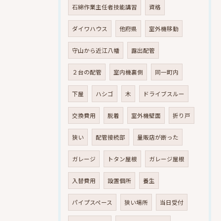
石綿作業主任者技能講習
資格
ダイワハウス
他府県
室外機移動
守山から近江八幡
露出配管
２台の配管
室内機裏側
同一町内
下屋
ハシゴ
木
ドライブスルー
交換費用
脱着
室外機壁面
折り戸
狭い
配管接続部
量販店が断った
ガレージ
トタン屋根
ガレージ屋根
入替費用
設置個所
養生
パイプスペース
狭い場所
当日受付