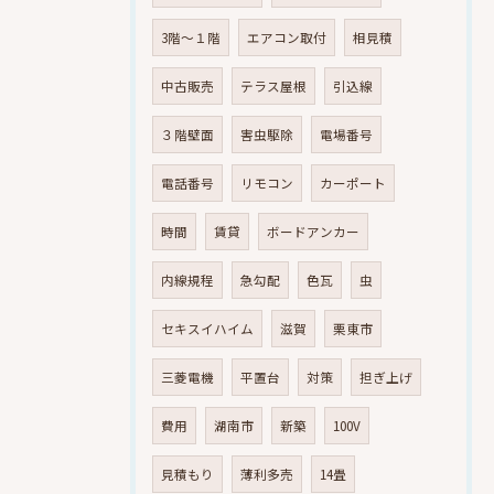
3階～１階
エアコン取付
相見積
中古販売
テラス屋根
引込線
３階壁面
害虫駆除
電場番号
電話番号
リモコン
カーポート
時間
賃貸
ボードアンカー
内線規程
急勾配
色瓦
虫
セキスイハイム
滋賀
栗東市
三菱電機
平置台
対策
担ぎ上げ
費用
湖南市
新築
100V
見積もり
薄利多売
14畳