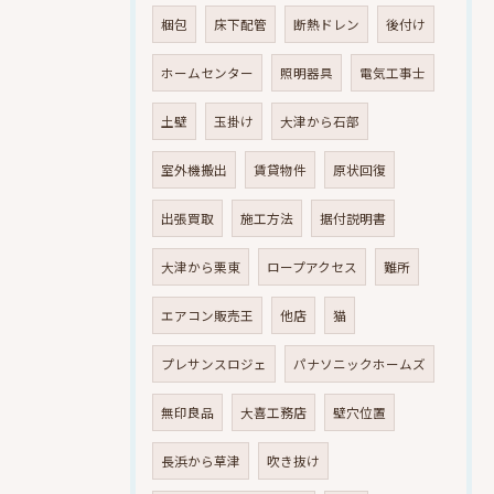
梱包
床下配管
断熱ドレン
後付け
ホームセンター
照明器具
電気工事士
土壁
玉掛け
大津から石部
室外機搬出
賃貸物件
原状回復
出張買取
施工方法
据付説明書
大津から栗東
ロープアクセス
難所
エアコン販売王
他店
猫
プレサンスロジェ
パナソニックホームズ
無印良品
大喜工務店
壁穴位置
長浜から草津
吹き抜け