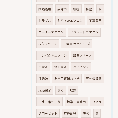
断熱処理
故障率
機種
移動
風
トラブル
もらったエアコン
工事費用
コーナーエアコン
セパレートエアコン
据付スペース
三菱電機Rシリーズ
コンパクトエアコン
設置スペース
平置き
地上置き
ハイセンス
消防法
非常用避難ハッチ
室外機設置
販売完了
安く
既設
戸建２階～１階
標準工事費用
リソラ
クローゼット
貫通配管
排水
夏