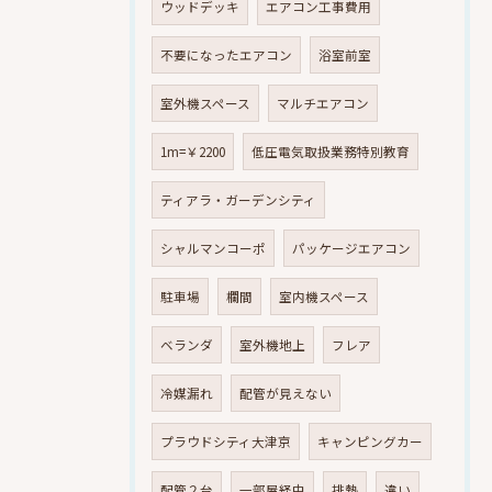
ウッドデッキ
エアコン工事費用
不要になったエアコン
浴室前室
室外機スペース
マルチエアコン
1m=￥2200
低圧電気取扱業務特別教育
ティアラ・ガーデンシティ
シャルマンコーポ
パッケージエアコン
駐車場
欄間
室内機スペース
ベランダ
室外機地上
フレア
冷媒漏れ
配管が見えない
プラウドシティ大津京
キャンピングカー
配管２台
一部屋経由
排熱
違い