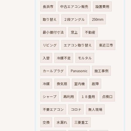
長浜市
中古エアコン販売
設置費用
取り替え
２段アングル
250mm
最小据付寸法
窓上
不動産
リビング
エアコン取り替え
東近江市
入替
冷媒不足
モルタル
カールプラグ
Panasonic
施工事例
冷媒
換気扇
室内機
故障
シャープ
再利用
１８畳用
点検口
不要エアコン
コロナ
無人現場
交換
水漏れ
三菱重工