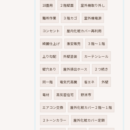
18畳用
２階壁面
室外機取り外し
難所作業
３階カゴ
室外機電源
コンセント
屋内化粧カバー再利用
綺麗仕上げ
激安販売
３階～１階
上り勾配
外壁塗装
カーテンレール
壁穴あり
屋外排出ホース
２つ続き
同一階
電気代高騰
省エネ
外壁
電材
高気密住宅
野洲市
エアコン交換
屋外化粧カバー２階～１階
２トーンカラー
屋外化粧カバー定額