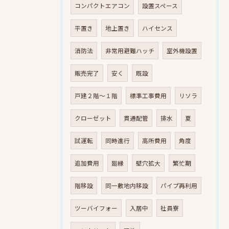
コンパクトエアコン
設置スペース
平置き
地上置き
ハイセンス
消防法
非常用避難ハッチ
室外機設置
販売完了
安く
既設
戸建２階～１階
標準工事費用
リソラ
クローゼット
貫通配管
排水
夏
試運転
同時進行
高所費用
角度
追加費用
廻縁
壁穴拡大
繁忙期
階移設
同一敷地内移設
パイプ再利用
ツーバイフォー
入居中
社員寮