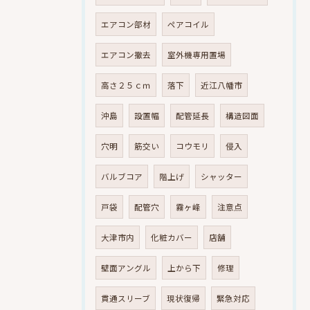
エアコン部材
ペアコイル
エアコン撤去
室外機専用置場
高さ２５ｃｍ
落下
近江八幡市
沖島
設置幅
配管延長
構造図面
穴明
筋交い
コウモリ
侵入
バルブコア
階上げ
シャッター
戸袋
配管穴
霧ヶ峰
注意点
大津市内
化粧カバー
店舗
壁面アングル
上から下
修理
貫通スリーブ
現状復帰
緊急対応