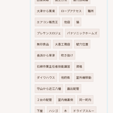
大津から栗東
ロープアクセス
難所
エアコン販売王
他店
猫
プレサンスロジェ
パナソニックホームズ
無印良品
大喜工務店
壁穴位置
長浜から草津
吹き抜け
石綿作業主任者技能講習
資格
ダイワハウス
他府県
室外機移動
守山から近江八幡
露出配管
２台の配管
室内機裏側
同一町内
下屋
ハシゴ
木
ドライブスルー