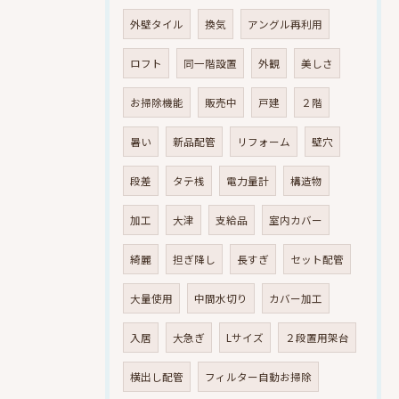
外壁タイル
換気
アングル再利用
ロフト
同一階設置
外観
美しさ
お掃除機能
販売中
戸建
２階
暑い
新品配管
リフォーム
壁穴
段差
タテ桟
電力量計
構造物
加工
大津
支給品
室内カバー
綺麗
担ぎ降し
長すぎ
セット配管
大量使用
中間水切り
カバー加工
入居
大急ぎ
Lサイズ
２段置用架台
横出し配管
フィルター自動お掃除