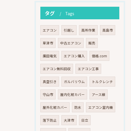
タグ
Tags
エアコン
引越し
高所作業
高島市
草津市
中古エアコン
販売
廣田電気
エアコン購入
価格.com
エアコン無料回収
エアコン工事
真空引き
ガルバリウム
トルクレンチ
守山市
屋内化粧カバー
アース線
屋外化粧カバー
防水
エアコン室内機
落下防止
大津市
日立