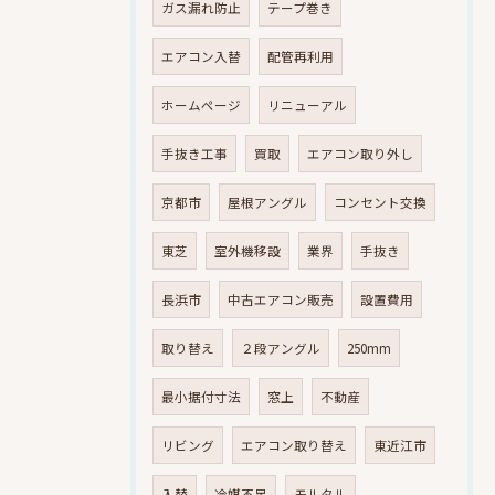
ガス漏れ防止
テープ巻き
エアコン入替
配管再利用
ホームページ
リニューアル
手抜き工事
買取
エアコン取り外し
京都市
屋根アングル
コンセント交換
東芝
室外機移設
業界
手抜き
長浜市
中古エアコン販売
設置費用
取り替え
２段アングル
250mm
最小据付寸法
窓上
不動産
リビング
エアコン取り替え
東近江市
入替
冷媒不足
モルタル