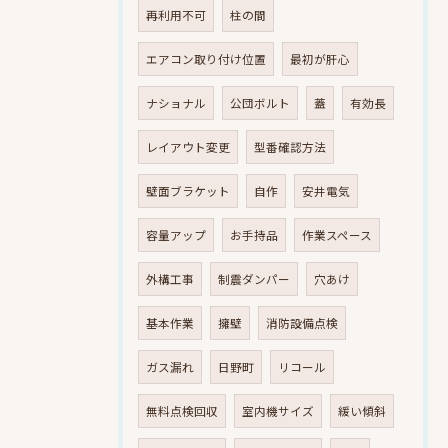
再利用不可
柱の間
エアコン取り付け位置
最初が肝心
ナショナル
公団ボルト
蓋
有効長
レイアウト変更
型番確認方法
壁面ブラケット
自作
安井電気
容量アップ
お手持品
作業スペース
外構工事
制震ダンパー
穴あけ
基本作業
擁壁
消防設備点検
ガス漏れ
日野町
リコール
無料点検回収
室内機サイズ
緩い傾斜