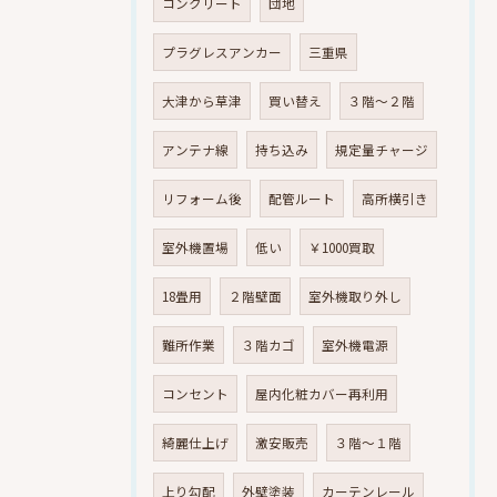
コンクリート
団地
プラグレスアンカー
三重県
大津から草津
買い替え
３階～２階
アンテナ線
持ち込み
規定量チャージ
リフォーム後
配管ルート
高所横引き
室外機置場
低い
￥1000買取
18畳用
２階壁面
室外機取り外し
難所作業
３階カゴ
室外機電源
コンセント
屋内化粧カバー再利用
綺麗仕上げ
激安販売
３階～１階
上り勾配
外壁塗装
カーテンレール