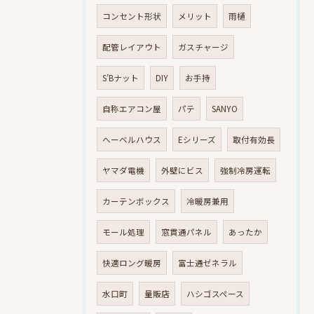
コンセント形状
メリット
雨樋
配管レイアウト
ガスチャージ
S’Bナット
DIY
お手持
自称エアコン屋
パテ
SANYO
へーベルハウス
Eシリーズ
取付有効長
ヤマダ電機
外壁にビス
強制冷房運転
カーテンボックス
冷暖房兼用
モール処理
窓貫通パネル
あったか
快適ロング暖房
富士通ゼネラル
水口町
量販店
ハシゴスペース