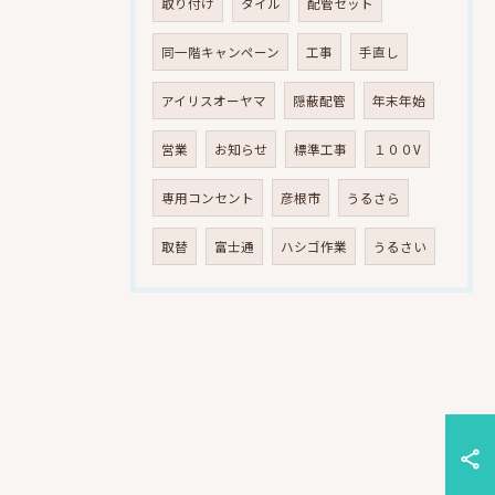
取り付け
タイル
配管セット
同一階キャンペーン
工事
手直し
アイリスオーヤマ
隠蔽配管
年末年始
営業
お知らせ
標準工事
１００V
専用コンセント
彦根市
うるさら
取替
富士通
ハシゴ作業
うるさい