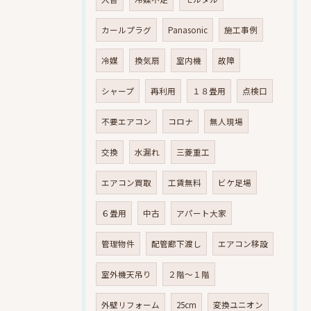
カールプラグ
Panasonic
施工事例
冷媒
換気扇
室内機
故障
シャープ
再利用
１８畳用
点検口
不要エアコン
コロナ
無人現場
交換
水漏れ
三菱重工
エアコン買取
工賃無料
ビケ足場
６畳用
中古
アパート大家
管理物件
配管廊下渡し
エアコン移設
室外機天吊り
２階～１階
外壁リフォーム
25cm
変換ユニオン