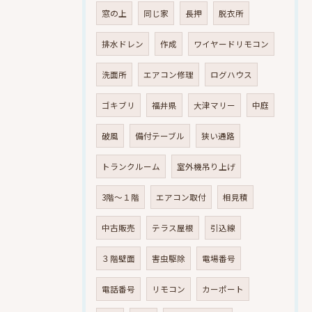
窓の上
同じ家
長押
脱衣所
排水ドレン
作成
ワイヤードリモコン
洗面所
エアコン修理
ログハウス
ゴキブリ
福井県
大津マリー
中庭
破風
備付テーブル
狭い通路
トランクルーム
室外機吊り上げ
3階～１階
エアコン取付
相見積
中古販売
テラス屋根
引込線
３階壁面
害虫駆除
電場番号
電話番号
リモコン
カーポート