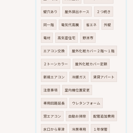
壁穴あり
屋外排出ホース
２つ続き
同一階
電気代高騰
省エネ
外壁
電材
高気密住宅
野洲市
エアコン交換
屋外化粧カバー２階～１階
２トーンカラー
屋外化粧カバー定額
新規エアコン
冷媒ガス
賃貸アパート
注意事項
室内機位置変更
専用回路延長
ウレタンフォーム
窓エアコン
自動お掃除
配管追加費用
水口から草津
冷房専用
１年保管