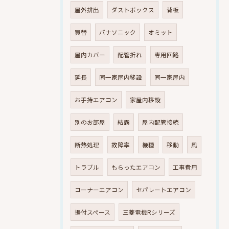
屋外排出
ダストボックス
背板
買替
パナソニック
オミット
屋内カバー
配管折れ
専用回路
延長
同一家屋内移設
同一家屋内
お手持エアコン
家屋内移設
別のお部屋
結露
屋内配管接続
断熱処理
故障率
機種
移動
風
トラブル
もらったエアコン
工事費用
コーナーエアコン
セパレートエアコン
据付スペース
三菱電機Rシリーズ