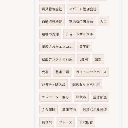
賃貸管理会社
アパート管理会社
自動点検機能
室内機位置決め
カゴ
電柱の支線
ショートサイクル
譲渡されたエアコン
竜王町
壁面アングル再利用
6畳用
設計
大事
基本工賃
ライトロックベース
ジモティ購入品
配管セット再利用
エレベーター無し
甲賀市
空き部屋
２台同時
草津市内
外装パネル修復
見せ梁
ブレース
下穴配管