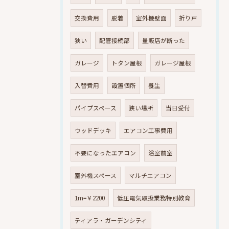
交換費用
脱着
室外機壁面
折り戸
狭い
配管接続部
量販店が断った
ガレージ
トタン屋根
ガレージ屋根
入替費用
設置個所
養生
パイプスペース
狭い場所
当日受付
ウッドデッキ
エアコン工事費用
不要になったエアコン
浴室前室
室外機スペース
マルチエアコン
1m=￥2200
低圧電気取扱業務特別教育
ティアラ・ガーデンシティ