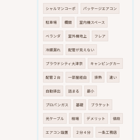
シャルマンコーポ
パッケージエアコン
駐車場
欄間
室内機スペース
ベランダ
室外機地上
フレア
冷媒漏れ
配管が見えない
プラウドシティ大津京
キャンピングカー
配管２台
一部屋経由
排熱
違い
自動排出
詰まる
最小
プロパンガス
基礎
ブラケット
光ケーブル
相場
デメリット
値段
エアコン設置
２分４分
一条工務店