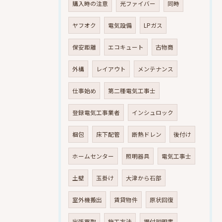
購入時の注意
光ファイバー
同時
ヤフオク
電気設備
LPガス
保安距離
エコキュート
古物商
外構
レイアウト
メンテナンス
仕事始め
第二種電気工事士
登録電気工事業者
インシュロック
梱包
床下配管
断熱ドレン
後付け
ホームセンター
照明器具
電気工事士
土壁
玉掛け
大津から石部
室外機搬出
賃貸物件
原状回復
出張買取
施工方法
据付説明書