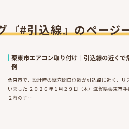
グ『#引込線』のページ
栗東市エアコン取り付け｜引込線の近くで
例
栗東市で、設計時の壁穴開口位置が引込線に近く、リ
いました ２０２６年１月２９日（木）滋賀県栗東市
２階の子…