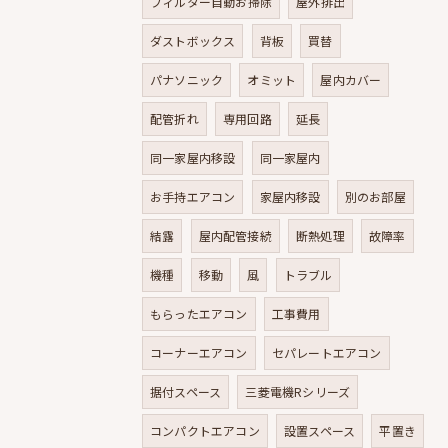
フィルター自動お掃除
屋外排出
ダストボックス
背板
買替
パナソニック
オミット
屋内カバー
配管折れ
専用回路
延長
同一家屋内移設
同一家屋内
お手持エアコン
家屋内移設
別のお部屋
結露
屋内配管接続
断熱処理
故障率
機種
移動
風
トラブル
もらったエアコン
工事費用
コーナーエアコン
セパレートエアコン
据付スペース
三菱電機Rシリーズ
コンパクトエアコン
設置スペース
平置き