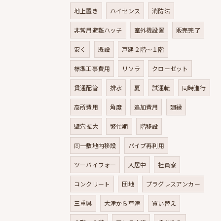
地上置き
ハイセンス
消防法
非常用避難ハッチ
室外機設置
販売完了
安く
既設
戸建２階～１階
標準工事費用
リソラ
クローゼット
貫通配管
排水
夏
試運転
同時進行
高所費用
角度
追加費用
廻縁
壁穴拡大
繁忙期
階移設
同一敷地内移設
パイプ再利用
ツーバイフォー
入居中
社員寮
コンクリート
団地
プラグレスアンカー
三重県
大津から草津
買い替え