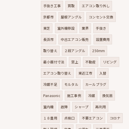
手抜き工事
買取
エアコン取り外し
京都市
屋根アングル
コンセント交換
東芝
室外機移設
業界
手抜き
長浜市
中古エアコン販売
設置費用
取り替え
２段アングル
250mm
最小据付寸法
窓上
不動産
リビング
エアコン取り替え
東近江市
入替
冷媒不足
モルタル
カールプラグ
Panasonic
施工事例
冷媒
換気扇
室内機
故障
シャープ
再利用
１８畳用
点検口
不要エアコン
コロナ