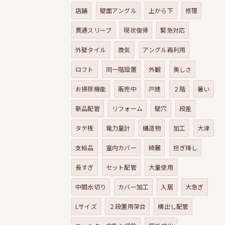
店舗
壁面アングル
上から下
修理
貫通スリーブ
現状復帰
緊急対応
外壁タイル
換気
アングル再利用
ロフト
同一階設置
外観
美しさ
お掃除機能
販売中
戸建
２階
暑い
新品配管
リフォーム
壁穴
段差
タテ桟
電力量計
構造物
加工
大津
支給品
室内カバー
綺麗
担ぎ降し
長すぎ
セット配管
大量使用
中間水切り
カバー加工
入居
大急ぎ
Lサイズ
２段置用架台
横出し配管