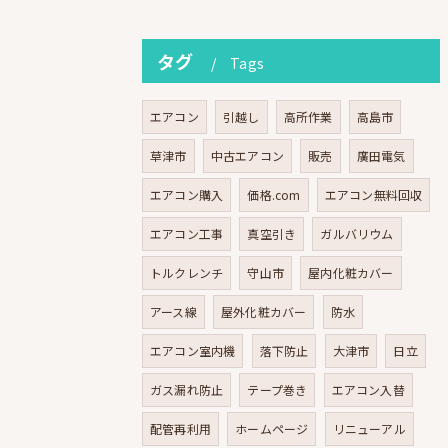
タグ
Tags
エアコン
引越し
高所作業
高島市
草津市
中古エアコン
販売
廣田電気
エアコン購入
価格.com
エアコン無料回収
エアコン工事
真空引き
ガルバリウム
トルクレンチ
守山市
屋内化粧カバー
アース線
屋外化粧カバー
防水
エアコン室内機
落下防止
大津市
日立
ガス漏れ防止
テープ巻き
エアコン入替
配管再利用
ホームページ
リニューアル