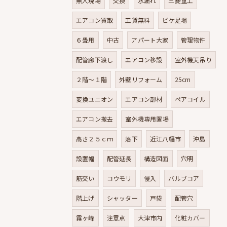
無人現場
交換
水漏れ
三菱重工
エアコン買取
工賃無料
ビケ足場
６畳用
中古
アパート大家
管理物件
配管廊下渡し
エアコン移設
室外機天吊り
２階～１階
外壁リフォーム
25cm
変換ユニオン
エアコン部材
ペアコイル
エアコン撤去
室外機専用置場
高さ２５ｃｍ
落下
近江八幡市
沖島
設置幅
配管延長
構造図面
穴明
筋交い
コウモリ
侵入
バルブコア
階上げ
シャッター
戸袋
配管穴
霧ヶ峰
注意点
大津市内
化粧カバー