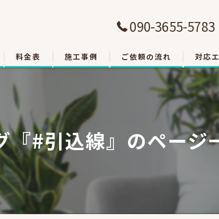
090-3655-5783
料金表
施工事例
ご依頼の流れ
対応
大津市
草津市
グ『#引込線』のページ
栗東市
東近江
甲賀市