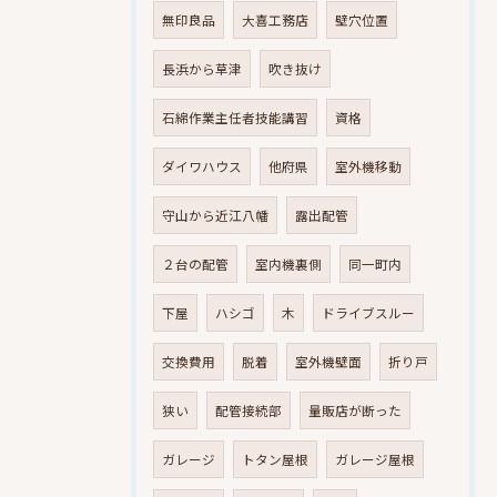
無印良品
大喜工務店
壁穴位置
長浜から草津
吹き抜け
石綿作業主任者技能講習
資格
ダイワハウス
他府県
室外機移動
守山から近江八幡
露出配管
２台の配管
室内機裏側
同一町内
下屋
ハシゴ
木
ドライブスルー
交換費用
脱着
室外機壁面
折り戸
狭い
配管接続部
量販店が断った
ガレージ
トタン屋根
ガレージ屋根