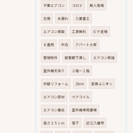
不要エアコン
コロナ
無人現場
交換
水漏れ
三菱重工
エアコン買取
工賃無料
ビケ足場
６畳用
中古
アパート大家
管理物件
配管廊下渡し
エアコン移設
室外機天吊り
２階～１階
外壁リフォーム
25cm
変換ユニオン
エアコン部材
ペアコイル
エアコン撤去
室外機専用置場
高さ２５ｃｍ
落下
近江八幡市