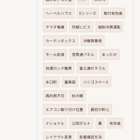
へーベルハウス
Eシリーズ
取付有効長
ヤマダ電機
外壁にビス
強制冷房運転
カーテンボックス
冷暖房兼用
モール処理
窓貫通パネル
あったか
快適ロング暖房
富士通ゼネラル
水口町
量販店
ハシゴスペース
再利用不可
柱の間
エアコン取り付け位置
最初が肝心
ナショナル
公団ボルト
蓋
有効長
レイアウト変更
型番確認方法