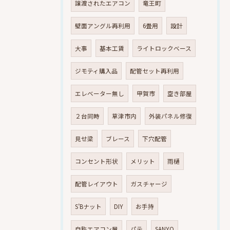
譲渡されたエアコン
竜王町
壁面アングル再利用
6畳用
設計
大事
基本工賃
ライトロックベース
ジモティ購入品
配管セット再利用
エレベーター無し
甲賀市
空き部屋
２台同時
草津市内
外装パネル修復
見せ梁
ブレース
下穴配管
コンセント形状
メリット
雨樋
配管レイアウト
ガスチャージ
S’Bナット
DIY
お手持
自称エアコン屋
パテ
SANYO