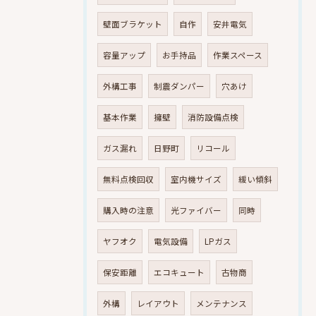
壁面ブラケット
自作
安井電気
容量アップ
お手持品
作業スペース
外構工事
制震ダンパー
穴あけ
基本作業
擁壁
消防設備点検
ガス漏れ
日野町
リコール
無料点検回収
室内機サイズ
緩い傾斜
購入時の注意
光ファイバー
同時
ヤフオク
電気設備
LPガス
保安距離
エコキュート
古物商
外構
レイアウト
メンテナンス