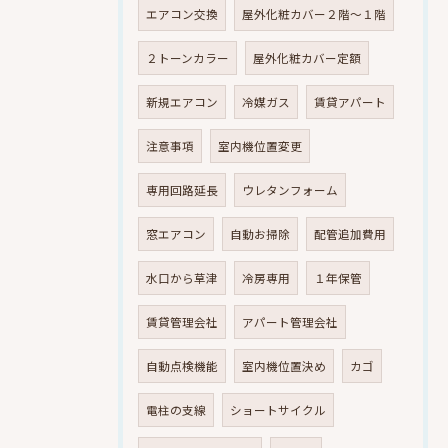
エアコン交換
屋外化粧カバー２階～１階
２トーンカラー
屋外化粧カバー定額
新規エアコン
冷媒ガス
賃貸アパート
注意事項
室内機位置変更
専用回路延長
ウレタンフォーム
窓エアコン
自動お掃除
配管追加費用
水口から草津
冷房専用
１年保管
賃貸管理会社
アパート管理会社
自動点検機能
室内機位置決め
カゴ
電柱の支線
ショートサイクル