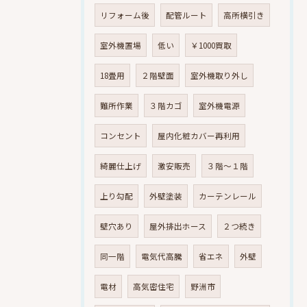
リフォーム後
配管ルート
高所横引き
室外機置場
低い
￥1000買取
18畳用
２階壁面
室外機取り外し
難所作業
３階カゴ
室外機電源
コンセント
屋内化粧カバー再利用
綺麗仕上げ
激安販売
３階～１階
上り勾配
外壁塗装
カーテンレール
壁穴あり
屋外排出ホース
２つ続き
同一階
電気代高騰
省エネ
外壁
電材
高気密住宅
野洲市