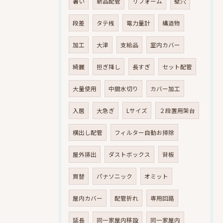
暑い
新品配管
リフォーム
壁穴
段差
タテ桟
電力量計
構造物
加工
大津
支給品
室内カバー
綺麗
担ぎ降し
長すぎ
セット配管
大量使用
中間水切り
カバー加工
入居
大急ぎ
Lサイズ
２段置用架台
横出し配管
フィルター自動お掃除
屋外排出
ダストボックス
背板
買替
パナソニック
オミット
屋内カバー
配管折れ
専用回路
延長
同一家屋内移設
同一家屋内