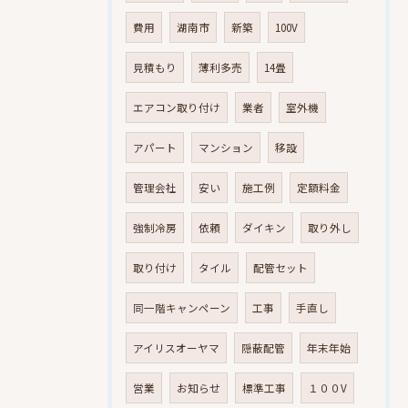
費用
湖南市
新築
100V
見積もり
薄利多売
14畳
エアコン取り付け
業者
室外機
アパート
マンション
移設
管理会社
安い
施工例
定額料金
強制冷房
依頼
ダイキン
取り外し
取り付け
タイル
配管セット
同一階キャンペーン
工事
手直し
アイリスオーヤマ
隠蔽配管
年末年始
営業
お知らせ
標準工事
１００V