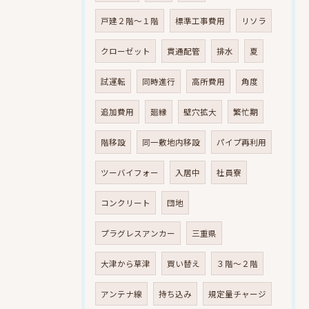
戸建２階～１階
標準工事費用
リソラ
クローゼット
貫通配管
排水
夏
試運転
同時進行
高所費用
角度
追加費用
廻縁
壁穴拡大
繁忙期
階移設
同一敷地内移設
パイプ再利用
ツーバイフォー
入居中
社員寮
コンクリート
団地
プラグレスアンカー
三重県
大津から草津
買い替え
３階～２階
アンテナ線
持ち込み
規定量チャージ