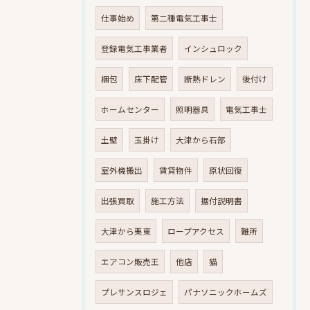
仕事始め
第二種電気工事士
登録電気工事業者
インシュロック
梱包
床下配管
断熱ドレン
後付け
ホームセンター
照明器具
電気工事士
土壁
玉掛け
大津から石部
室外機搬出
賃貸物件
原状回復
出張買取
施工方法
据付説明書
大津から栗東
ロープアクセス
難所
エアコン販売王
他店
猫
プレサンスロジェ
パナソニックホームズ