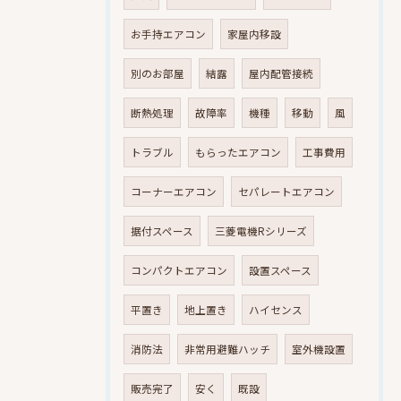
お手持エアコン
家屋内移設
別のお部屋
結露
屋内配管接続
断熱処理
故障率
機種
移動
風
トラブル
もらったエアコン
工事費用
コーナーエアコン
セパレートエアコン
据付スペース
三菱電機Rシリーズ
コンパクトエアコン
設置スペース
平置き
地上置き
ハイセンス
消防法
非常用避難ハッチ
室外機設置
販売完了
安く
既設