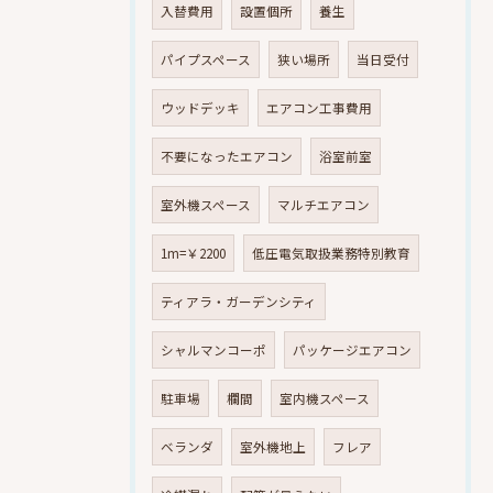
入替費用
設置個所
養生
パイプスペース
狭い場所
当日受付
ウッドデッキ
エアコン工事費用
不要になったエアコン
浴室前室
室外機スペース
マルチエアコン
1m=￥2200
低圧電気取扱業務特別教育
ティアラ・ガーデンシティ
シャルマンコーポ
パッケージエアコン
駐車場
欄間
室内機スペース
ベランダ
室外機地上
フレア