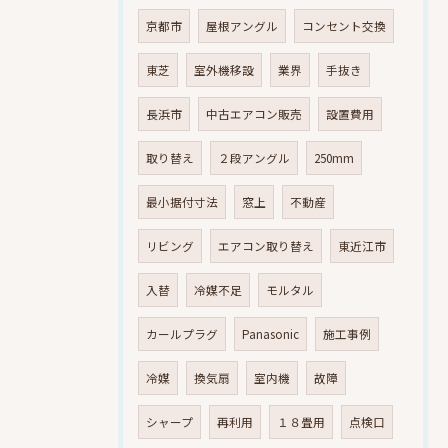
京都市
屋根アングル
コンセント交換
東芝
室外機移設
業界
手抜き
長浜市
中古エアコン販売
設置費用
取り替え
２段アングル
250mm
最小据付寸法
窓上
不動産
リビング
エアコン取り替え
東近江市
入替
冷媒不足
モルタル
カールプラグ
Panasonic
施工事例
冷媒
換気扇
室内機
故障
シャープ
再利用
１８畳用
点検口