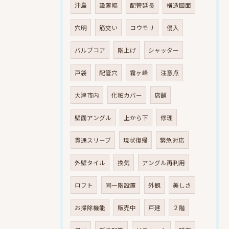
沖島
設置幅
配管延長
構造図面
穴明
筋交い
コウモリ
侵入
バルブコア
階上げ
シャッター
戸袋
配管穴
霧ヶ峰
注意点
大津市内
化粧カバー
店舗
壁面アングル
上から下
修理
貫通スリーブ
現状復帰
緊急対応
外壁タイル
換気
アングル再利用
ロフト
同一階設置
外観
美しさ
お掃除機能
販売中
戸建
２階