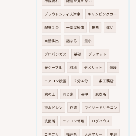
冷媒漏れ
配管が見えない
プラウドシティ大津京
キャンピングカー
配管２台
一部屋経由
排熱
違い
自動排出
詰まる
最小
プロパンガス
基礎
ブラケット
光ケーブル
相場
デメリット
値段
エアコン設置
２分４分
一条工務店
窓の上
同じ家
長押
脱衣所
排水ドレン
作成
ワイヤードリモコン
洗面所
エアコン修理
ログハウス
ゴキブリ
福井県
大津マリー
中庭