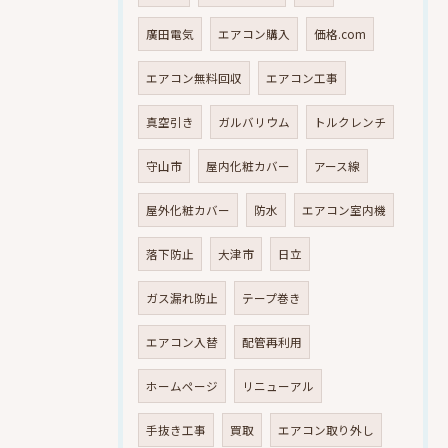
廣田電気
エアコン購入
価格.com
エアコン無料回収
エアコン工事
真空引き
ガルバリウム
トルクレンチ
守山市
屋内化粧カバー
アース線
屋外化粧カバー
防水
エアコン室内機
落下防止
大津市
日立
ガス漏れ防止
テープ巻き
エアコン入替
配管再利用
ホームページ
リニューアル
手抜き工事
買取
エアコン取り外し