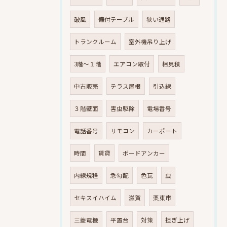
破風
備付テーブル
狭い通路
トランクルーム
室外機吊り上げ
3階～１階
エアコン取付
相見積
中古販売
テラス屋根
引込線
３階壁面
害虫駆除
電場番号
電話番号
リモコン
カーポート
時間
賃貸
ボードアンカー
内線規程
急勾配
色瓦
虫
セキスイハイム
滋賀
栗東市
三菱電機
平置台
対策
担ぎ上げ