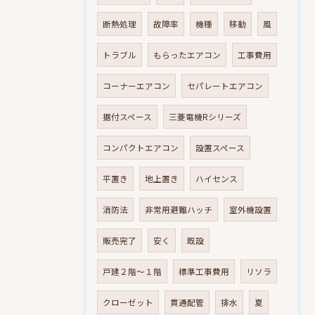
断熱処理
故障率
機種
移動
風
トラブル
もらったエアコン
工事費用
コーナーエアコン
セパレートエアコン
据付スペース
三菱電機Rシリーズ
コンパクトエアコン
設置スペース
平置き
地上置き
ハイセンス
消防法
非常用避難ハッチ
室外機設置
販売完了
安く
既設
戸建２階～１階
標準工事費用
リソラ
クローゼット
貫通配管
排水
夏