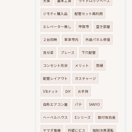
大事
基本工賃
ライトロックベース
ジモティ購入品
配管セット再利用
エレベーター無し
甲賀市
空き部屋
２台同時
草津市内
外装パネル修復
見せ梁
ブレース
下穴配管
コンセント形状
メリット
雨樋
配管レイアウト
ガスチャージ
S’Bナット
DIY
お手持
自称エアコン屋
パテ
SANYO
へーベルハウス
Eシリーズ
取付有効長
ヤマダ電機
外壁にビス
強制冷房運転