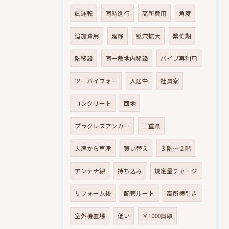
試運転
同時進行
高所費用
角度
追加費用
廻縁
壁穴拡大
繁忙期
階移設
同一敷地内移設
パイプ再利用
ツーバイフォー
入居中
社員寮
コンクリート
団地
プラグレスアンカー
三重県
大津から草津
買い替え
３階～２階
アンテナ線
持ち込み
規定量チャージ
リフォーム後
配管ルート
高所横引き
室外機置場
低い
￥1000買取