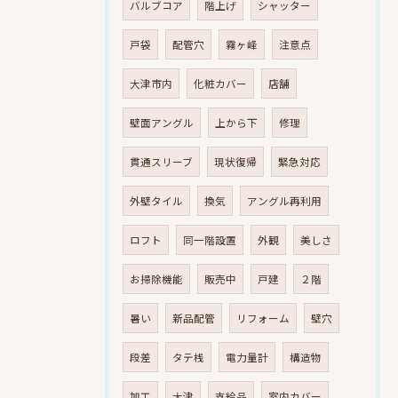
バルブコア
階上げ
シャッター
戸袋
配管穴
霧ヶ峰
注意点
大津市内
化粧カバー
店舗
壁面アングル
上から下
修理
貫通スリーブ
現状復帰
緊急対応
外壁タイル
換気
アングル再利用
ロフト
同一階設置
外観
美しさ
お掃除機能
販売中
戸建
２階
暑い
新品配管
リフォーム
壁穴
段差
タテ桟
電力量計
構造物
加工
大津
支給品
室内カバー