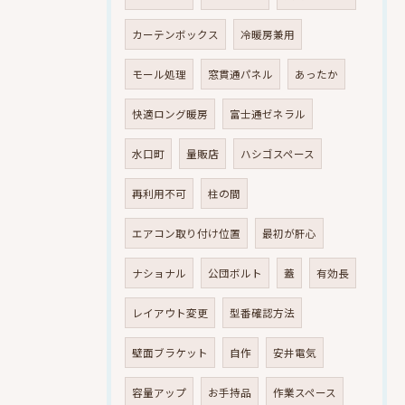
カーテンボックス
冷暖房兼用
モール処理
窓貫通パネル
あったか
快適ロング暖房
富士通ゼネラル
水口町
量販店
ハシゴスペース
再利用不可
柱の間
エアコン取り付け位置
最初が肝心
ナショナル
公団ボルト
蓋
有効長
レイアウト変更
型番確認方法
壁面ブラケット
自作
安井電気
容量アップ
お手持品
作業スペース