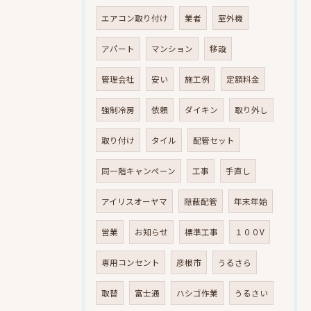
エアコン取り付け
業者
室外機
アパート
マンション
移設
管理会社
安い
施工例
定額料金
強制冷房
依頼
ダイキン
取り外し
取り付け
タイル
配管セット
同一階キャンペーン
工事
手直し
アイリスオーヤマ
隠蔽配管
年末年始
営業
お知らせ
標準工事
１００V
専用コンセント
彦根市
うるさら
取替
富士通
ハシゴ作業
うるさい