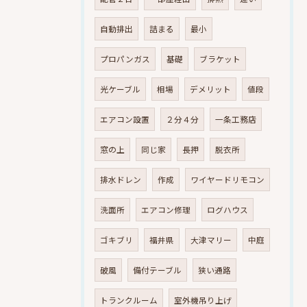
自動排出
詰まる
最小
プロパンガス
基礎
ブラケット
光ケーブル
相場
デメリット
値段
エアコン設置
２分４分
一条工務店
窓の上
同じ家
長押
脱衣所
排水ドレン
作成
ワイヤードリモコン
洗面所
エアコン修理
ログハウス
ゴキブリ
福井県
大津マリー
中庭
破風
備付テーブル
狭い通路
トランクルーム
室外機吊り上げ