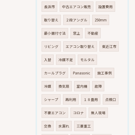
長浜市
中古エアコン販売
設置費用
取り替え
２段アングル
250mm
最小据付寸法
窓上
不動産
リビング
エアコン取り替え
東近江市
入替
冷媒不足
モルタル
カールプラグ
Panasonic
施工事例
冷媒
換気扇
室内機
故障
シャープ
再利用
１８畳用
点検口
不要エアコン
コロナ
無人現場
交換
水漏れ
三菱重工