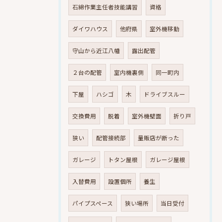
石綿作業主任者技能講習
資格
ダイワハウス
他府県
室外機移動
守山から近江八幡
露出配管
２台の配管
室内機裏側
同一町内
下屋
ハシゴ
木
ドライブスルー
交換費用
脱着
室外機壁面
折り戸
狭い
配管接続部
量販店が断った
ガレージ
トタン屋根
ガレージ屋根
入替費用
設置個所
養生
パイプスペース
狭い場所
当日受付