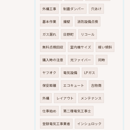
外構工事
制震ダンパー
穴あけ
基本作業
擁壁
消防設備点検
ガス漏れ
日野町
リコール
無料点検回収
室内機サイズ
緩い傾斜
購入時の注意
光ファイバー
同時
ヤフオク
電気設備
LPガス
保安距離
エコキュート
古物商
外構
レイアウト
メンテナンス
仕事始め
第二種電気工事士
登録電気工事業者
インシュロック