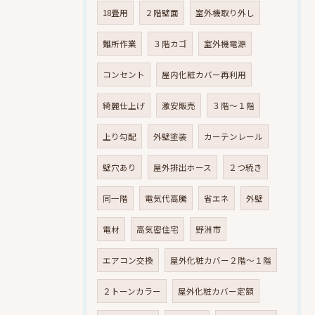
18畳用
２階壁面
室外機取り外し
難所作業
３階カゴ
室外機電源
コンセント
屋内化粧カバー再利用
綺麗仕上げ
激安販売
３階～１階
上り勾配
外壁塗装
カーテンレール
壁穴あり
屋外排出ホース
２つ続き
同一階
電気代高騰
省エネ
外壁
電材
高気密住宅
野洲市
エアコン交換
屋外化粧カバー２階～１階
２トーンカラー
屋外化粧カバー定額