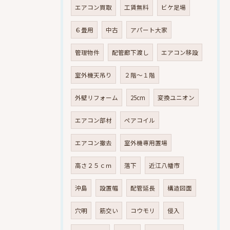
エアコン買取
工賃無料
ビケ足場
６畳用
中古
アパート大家
管理物件
配管廊下渡し
エアコン移設
室外機天吊り
２階～１階
外壁リフォーム
25cm
変換ユニオン
エアコン部材
ペアコイル
エアコン撤去
室外機専用置場
高さ２５ｃｍ
落下
近江八幡市
沖島
設置幅
配管延長
構造図面
穴明
筋交い
コウモリ
侵入