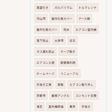
真空引き
ガルバリウム
トルクレンチ
守山市
屋内化粧カバー
アース線
屋外化粧カバー
防水
エアコン室内機
落下防止
大津市
日立
ガス漏れ防止
テープ巻き
エアコン入替
配管再利用
ホームページ
リニューアル
手抜き工事
買取
エアコン取り外し
京都市
屋根アングル
コンセント交換
東芝
室外機移設
業界
手抜き