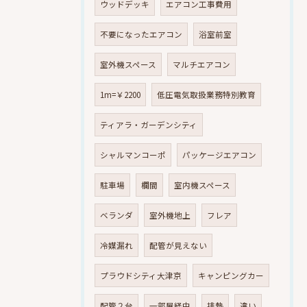
ウッドデッキ
エアコン工事費用
不要になったエアコン
浴室前室
室外機スペース
マルチエアコン
1m=￥2200
低圧電気取扱業務特別教育
ティアラ・ガーデンシティ
シャルマンコーポ
パッケージエアコン
駐車場
欄間
室内機スペース
ベランダ
室外機地上
フレア
冷媒漏れ
配管が見えない
プラウドシティ大津京
キャンピングカー
配管２台
一部屋経由
排熱
違い