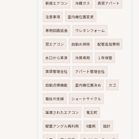
新規エアコン
冷媒ガス
賃貸アパート
注意事項
室内機位置変更
専用回路延長
ウレタンフォーム
窓エアコン
自動お掃除
配管追加費用
水口から草津
冷房専用
１年保管
賃貸管理会社
アパート管理会社
自動点検機能
室内機位置決め
カゴ
電柱の支線
ショートサイクル
譲渡されたエアコン
竜王町
壁面アングル再利用
6畳用
設計