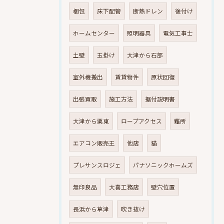
梱包
床下配管
断熱ドレン
後付け
ホームセンター
照明器具
電気工事士
土壁
玉掛け
大津から石部
室外機搬出
賃貸物件
原状回復
出張買取
施工方法
据付説明書
大津から栗東
ロープアクセス
難所
エアコン販売王
他店
猫
プレサンスロジェ
パナソニックホームズ
無印良品
大喜工務店
壁穴位置
長浜から草津
吹き抜け