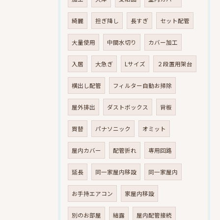
綺麗
担ぎ降し
長すぎ
セット配管
大量使用
中間水切り
カバー加工
入居
大急ぎ
Lサイズ
２段置用架台
横出し配管
フィルター自動お掃除
屋外排出
ダストボックス
背板
買替
パナソニック
オミット
屋内カバー
配管折れ
専用回路
延長
同一家屋内移設
同一家屋内
お手持エアコン
家屋内移設
別のお部屋
結露
屋内配管接続