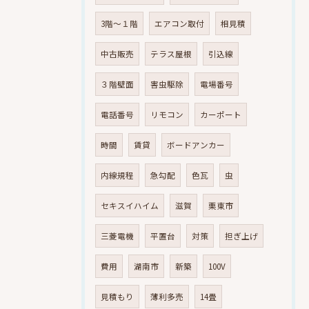
3階～１階
エアコン取付
相見積
中古販売
テラス屋根
引込線
３階壁面
害虫駆除
電場番号
電話番号
リモコン
カーポート
時間
賃貸
ボードアンカー
内線規程
急勾配
色瓦
虫
セキスイハイム
滋賀
栗東市
三菱電機
平置台
対策
担ぎ上げ
費用
湖南市
新築
100V
見積もり
薄利多売
14畳