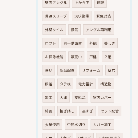
壁面アングル
上から下
修理
貫通スリーブ
現状復帰
緊急対応
外壁タイル
換気
アングル再利用
ロフト
同一階設置
外観
美しさ
お掃除機能
販売中
戸建
２階
暑い
新品配管
リフォーム
壁穴
段差
タテ桟
電力量計
構造物
加工
大津
支給品
室内カバー
綺麗
担ぎ降し
長すぎ
セット配管
大量使用
中間水切り
カバー加工