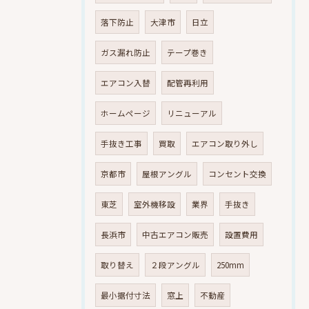
落下防止
大津市
日立
ガス漏れ防止
テープ巻き
エアコン入替
配管再利用
ホームページ
リニューアル
手抜き工事
買取
エアコン取り外し
京都市
屋根アングル
コンセント交換
東芝
室外機移設
業界
手抜き
長浜市
中古エアコン販売
設置費用
取り替え
２段アングル
250mm
最小据付寸法
窓上
不動産