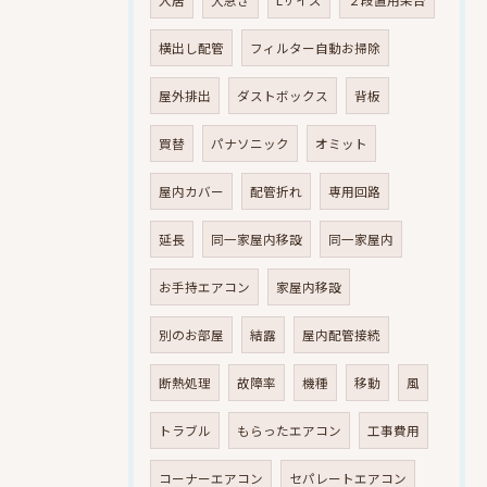
入居
大急ぎ
Lサイズ
２段置用架台
横出し配管
フィルター自動お掃除
屋外排出
ダストボックス
背板
買替
パナソニック
オミット
屋内カバー
配管折れ
専用回路
延長
同一家屋内移設
同一家屋内
お手持エアコン
家屋内移設
別のお部屋
結露
屋内配管接続
断熱処理
故障率
機種
移動
風
トラブル
もらったエアコン
工事費用
コーナーエアコン
セパレートエアコン