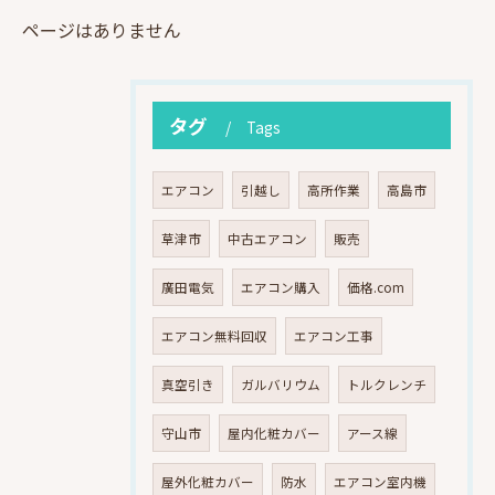
ページはありません
タグ
Tags
エアコン
引越し
高所作業
高島市
草津市
中古エアコン
販売
廣田電気
エアコン購入
価格.com
エアコン無料回収
エアコン工事
真空引き
ガルバリウム
トルクレンチ
守山市
屋内化粧カバー
アース線
屋外化粧カバー
防水
エアコン室内機