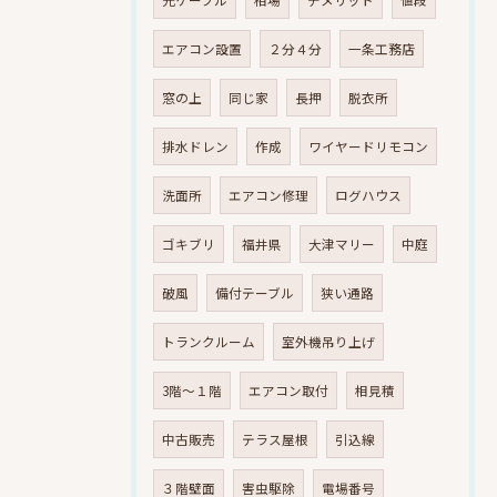
光ケーブル
相場
デメリット
値段
エアコン設置
２分４分
一条工務店
窓の上
同じ家
長押
脱衣所
排水ドレン
作成
ワイヤードリモコン
洗面所
エアコン修理
ログハウス
ゴキブリ
福井県
大津マリー
中庭
破風
備付テーブル
狭い通路
トランクルーム
室外機吊り上げ
3階～１階
エアコン取付
相見積
中古販売
テラス屋根
引込線
３階壁面
害虫駆除
電場番号