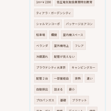
1m=￥2200
低圧電気取扱業務特別教育
ティアラ・ガーデンシティ
シャルマンコーポ
パッケージエアコン
駐車場
欄間
室内機スペース
ベランダ
室外機地上
フレア
冷媒漏れ
配管が見えない
プラウドシティ大津京
キャンピングカー
配管２台
一部屋経由
排熱
違い
自動排出
詰まる
最小
プロパンガス
基礎
ブラケット