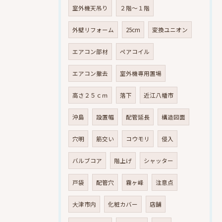
室外機天吊り
２階～１階
外壁リフォーム
25cm
変換ユニオン
エアコン部材
ペアコイル
エアコン撤去
室外機専用置場
高さ２５ｃｍ
落下
近江八幡市
沖島
設置幅
配管延長
構造図面
穴明
筋交い
コウモリ
侵入
バルブコア
階上げ
シャッター
戸袋
配管穴
霧ヶ峰
注意点
大津市内
化粧カバー
店舗