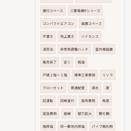
据付スペース
三菱電機Rシリーズ
コンパクトエアコン
設置スペース
平置き
地上置き
ハイセンス
消防法
非常用避難ハッチ
室外機設置
販売完了
安く
既設
戸建２階～１階
標準工事費用
リソラ
クローゼット
貫通配管
排水
夏
試運転
同時進行
高所費用
角度
追加費用
廻縁
壁穴拡大
繁忙期
階移設
同一敷地内移設
パイプ再利用