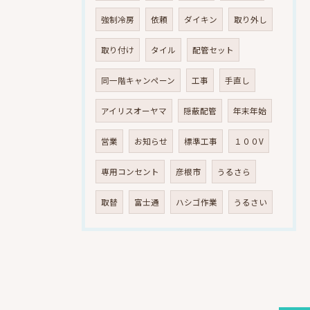
強制冷房
依頼
ダイキン
取り外し
取り付け
タイル
配管セット
同一階キャンペーン
工事
手直し
アイリスオーヤマ
隠蔽配管
年末年始
営業
お知らせ
標準工事
１００V
専用コンセント
彦根市
うるさら
取替
富士通
ハシゴ作業
うるさい