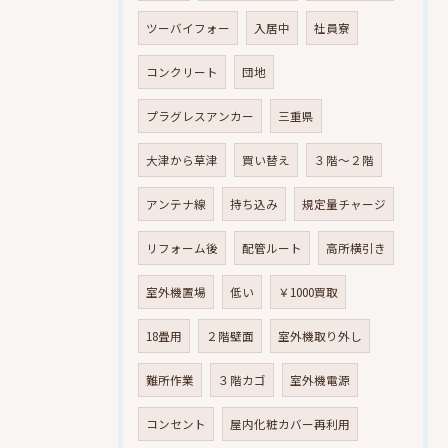
ツーバイフォー
入居中
社員寮
コンクリート
団地
プラグレスアンカー
三重県
大津から草津
買い替え
３階～２階
アンテナ線
持ち込み
規定量チャージ
リフォーム後
配管ルート
高所横引き
室外機置場
低い
￥1000買取
18畳用
２階壁面
室外機取り外し
難所作業
３階カゴ
室外機電源
コンセント
屋内化粧カバー再利用