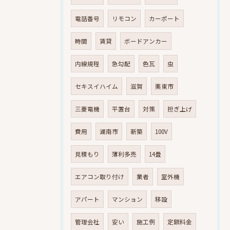
電話番号
リモコン
カーポート
時間
賃貸
ボードアンカー
内線規程
急勾配
色瓦
虫
セキスイハイム
滋賀
栗東市
三菱電機
平置台
対策
担ぎ上げ
費用
湖南市
新築
100V
見積もり
薄利多売
14畳
エアコン取り付け
業者
室外機
アパート
マンション
移設
管理会社
安い
施工例
定額料金