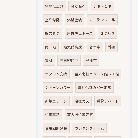
綺麗仕上げ
激安販売
３階～１階
上り勾配
外壁塗装
カーテンレール
壁穴あり
屋外排出ホース
２つ続き
同一階
電気代高騰
省エネ
外壁
電材
高気密住宅
野洲市
エアコン交換
屋外化粧カバー２階～１階
２トーンカラー
屋外化粧カバー定額
新規エアコン
冷媒ガス
賃貸アパート
注意事項
室内機位置変更
専用回路延長
ウレタンフォーム