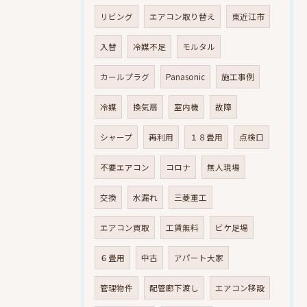
リビング
エアコン取り替え
東近江市
入替
冷媒不足
モルタル
カールプラグ
Panasonic
施工事例
冷媒
換気扇
室内機
故障
シャープ
再利用
１８畳用
点検口
不要エアコン
コロナ
無人現場
交換
水漏れ
三菱重工
エアコン買取
工賃無料
ビケ足場
６畳用
中古
アパート大家
管理物件
配管廊下渡し
エアコン移設