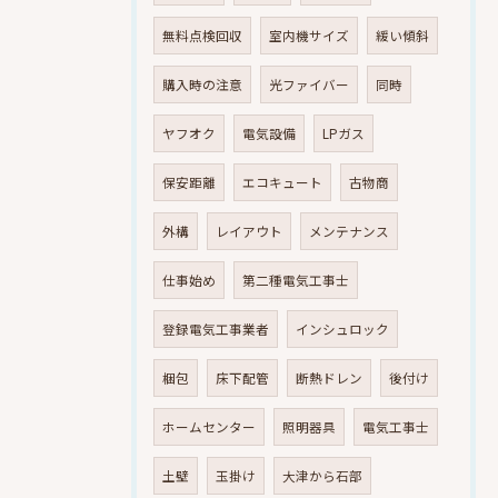
無料点検回収
室内機サイズ
緩い傾斜
購入時の注意
光ファイバー
同時
ヤフオク
電気設備
LPガス
保安距離
エコキュート
古物商
外構
レイアウト
メンテナンス
仕事始め
第二種電気工事士
登録電気工事業者
インシュロック
梱包
床下配管
断熱ドレン
後付け
ホームセンター
照明器具
電気工事士
土壁
玉掛け
大津から石部