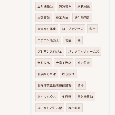
室外機搬出
賃貸物件
原状回復
出張買取
施工方法
据付説明書
大津から栗東
ロープアクセス
難所
エアコン販売王
他店
猫
プレサンスロジェ
パナソニックホームズ
無印良品
大喜工務店
壁穴位置
長浜から草津
吹き抜け
石綿作業主任者技能講習
資格
ダイワハウス
他府県
室外機移動
守山から近江八幡
露出配管