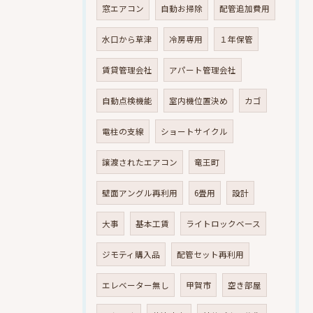
窓エアコン
自動お掃除
配管追加費用
水口から草津
冷房専用
１年保管
賃貸管理会社
アパート管理会社
自動点検機能
室内機位置決め
カゴ
電柱の支線
ショートサイクル
譲渡されたエアコン
竜王町
壁面アングル再利用
6畳用
設計
大事
基本工賃
ライトロックベース
ジモティ購入品
配管セット再利用
エレベーター無し
甲賀市
空き部屋