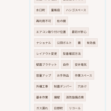
水口町
量販店
ハシゴスペース
再利用不可
柱の間
エアコン取り付け位置
最初が肝心
ナショナル
公団ボルト
蓋
有効長
レイアウト変更
型番確認方法
壁面ブラケット
自作
安井電気
容量アップ
お手持品
作業スペース
外構工事
制震ダンパー
穴あけ
基本作業
擁壁
消防設備点検
ガス漏れ
日野町
リコール