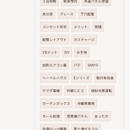
２台同時
草津市内
外装パネル修復
見せ梁
ブレース
下穴配管
コンセント形状
メリット
雨樋
配管レイアウト
ガスチャージ
S’Bナット
DIY
お手持
自称エアコン屋
パテ
SANYO
へーベルハウス
Eシリーズ
取付有効長
ヤマダ電機
外壁にビス
強制冷房運転
カーテンボックス
冷暖房兼用
モール処理
窓貫通パネル
あったか
快適ロング暖房
富士通ゼネラル