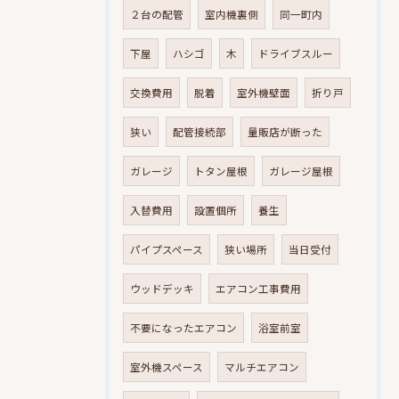
２台の配管
室内機裏側
同一町内
下屋
ハシゴ
木
ドライブスルー
交換費用
脱着
室外機壁面
折り戸
狭い
配管接続部
量販店が断った
ガレージ
トタン屋根
ガレージ屋根
入替費用
設置個所
養生
パイプスペース
狭い場所
当日受付
ウッドデッキ
エアコン工事費用
不要になったエアコン
浴室前室
室外機スペース
マルチエアコン