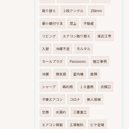
取り替え
２段アングル
250mm
最小据付寸法
窓上
不動産
リビング
エアコン取り替え
東近江市
入替
冷媒不足
モルタル
カールプラグ
Panasonic
施工事例
冷媒
換気扇
室内機
故障
シャープ
再利用
１８畳用
点検口
不要エアコン
コロナ
無人現場
交換
水漏れ
三菱重工
エアコン買取
工賃無料
ビケ足場