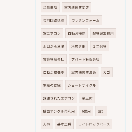
注意事項
室内機位置変更
専用回路延長
ウレタンフォーム
窓エアコン
自動お掃除
配管追加費用
水口から草津
冷房専用
１年保管
賃貸管理会社
アパート管理会社
自動点検機能
室内機位置決め
カゴ
電柱の支線
ショートサイクル
譲渡されたエアコン
竜王町
壁面アングル再利用
6畳用
設計
大事
基本工賃
ライトロックベース