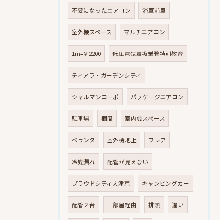
不要になったエアコン
浴室前室
室外機スペース
マルチエアコン
1m=￥2200
低圧電気取扱業務特別教育
ティアラ・ガーデンシティ
シャルマンコーポ
パッケージエアコン
駐車場
欄間
室内機スペース
ベランダ
室外機地上
フレア
冷媒漏れ
配管が見えない
プラウドシティ大津京
キャンピングカー
配管２台
一部屋経由
排熱
違い