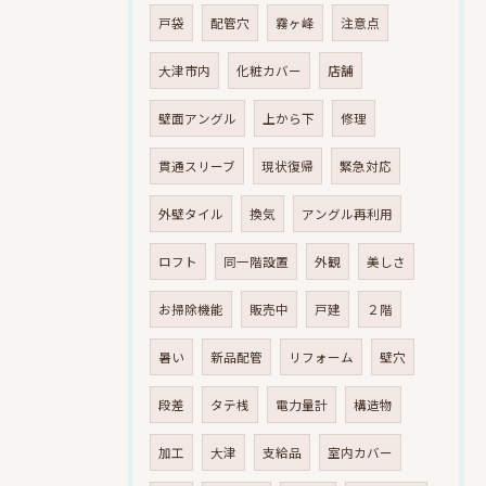
戸袋
配管穴
霧ヶ峰
注意点
大津市内
化粧カバー
店舗
壁面アングル
上から下
修理
貫通スリーブ
現状復帰
緊急対応
外壁タイル
換気
アングル再利用
ロフト
同一階設置
外観
美しさ
お掃除機能
販売中
戸建
２階
暑い
新品配管
リフォーム
壁穴
段差
タテ桟
電力量計
構造物
加工
大津
支給品
室内カバー