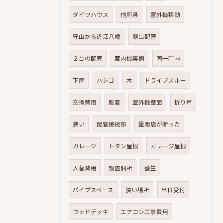
ダイワハウス
他府県
室外機移動
守山から近江八幡
露出配管
２台の配管
室内機裏側
同一町内
下屋
ハシゴ
木
ドライブスルー
交換費用
脱着
室外機壁面
折り戸
狭い
配管接続部
量販店が断った
ガレージ
トタン屋根
ガレージ屋根
入替費用
設置個所
養生
パイプスペース
狭い場所
当日受付
ウッドデッキ
エアコン工事費用