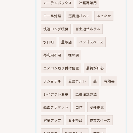
カーテンボックス
冷暖房兼用
モール処理
窓貫通パネル
あったか
快適ロング暖房
富士通ゼネラル
水口町
量販店
ハシゴスペース
再利用不可
柱の間
エアコン取り付け位置
最初が肝心
ナショナル
公団ボルト
蓋
有効長
レイアウト変更
型番確認方法
壁面ブラケット
自作
安井電気
容量アップ
お手持品
作業スペース