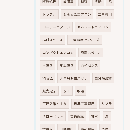
断熱処理
故障率
機種
移動
風
トラブル
もらったエアコン
工事費用
コーナーエアコン
セパレートエアコン
据付スペース
三菱電機Rシリーズ
コンパクトエアコン
設置スペース
平置き
地上置き
ハイセンス
消防法
非常用避難ハッチ
室外機設置
販売完了
安く
既設
戸建２階～１階
標準工事費用
リソラ
クローゼット
貫通配管
排水
夏
試運転
同時進行
高所費用
角度