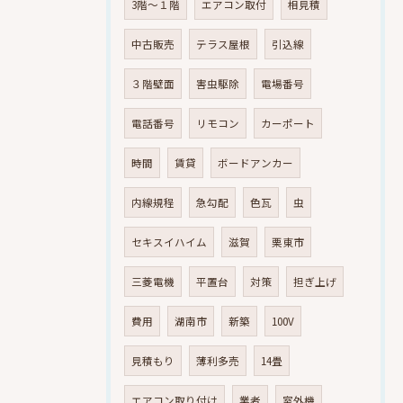
3階～１階
エアコン取付
相見積
中古販売
テラス屋根
引込線
３階壁面
害虫駆除
電場番号
電話番号
リモコン
カーポート
時間
賃貸
ボードアンカー
内線規程
急勾配
色瓦
虫
セキスイハイム
滋賀
栗東市
三菱電機
平置台
対策
担ぎ上げ
費用
湖南市
新築
100V
見積もり
薄利多売
14畳
エアコン取り付け
業者
室外機