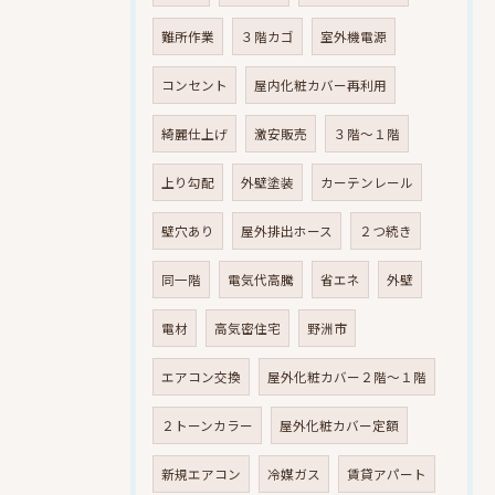
難所作業
３階カゴ
室外機電源
コンセント
屋内化粧カバー再利用
綺麗仕上げ
激安販売
３階～１階
上り勾配
外壁塗装
カーテンレール
壁穴あり
屋外排出ホース
２つ続き
同一階
電気代高騰
省エネ
外壁
電材
高気密住宅
野洲市
エアコン交換
屋外化粧カバー２階～１階
２トーンカラー
屋外化粧カバー定額
新規エアコン
冷媒ガス
賃貸アパート