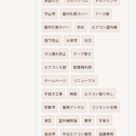
真空引き
ガルバリウム
トルクレンチ
守山市
屋内化粧カバー
アース線
屋外化粧カバー
防水
エアコン室内機
落下防止
大津市
日立
ガス漏れ防止
テープ巻き
エアコン入替
配管再利用
ホームページ
リニューアル
手抜き工事
買取
エアコン取り外し
京都市
屋根アングル
コンセント交換
東芝
室外機移設
業界
手抜き
長浜市
中古エアコン販売
設置費用