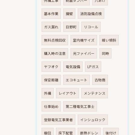
外構工事
制震ダンパー
穴あけ
基本作業
擁壁
消防設備点検
ガス漏れ
日野町
リコール
無料点検回収
室内機サイズ
緩い傾斜
購入時の注意
光ファイバー
同時
ヤフオク
電気設備
LPガス
保安距離
エコキュート
古物商
外構
レイアウト
メンテナンス
仕事始め
第二種電気工事士
登録電気工事業者
インシュロック
梱包
床下配管
断熱ドレン
後付け