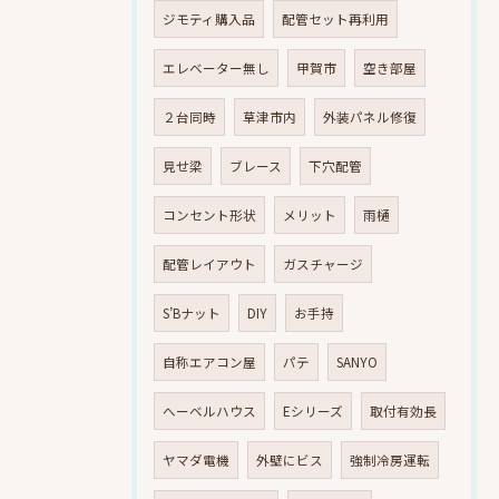
ジモティ購入品
配管セット再利用
エレベーター無し
甲賀市
空き部屋
２台同時
草津市内
外装パネル修復
見せ梁
ブレース
下穴配管
コンセント形状
メリット
雨樋
配管レイアウト
ガスチャージ
S’Bナット
DIY
お手持
自称エアコン屋
パテ
SANYO
へーベルハウス
Eシリーズ
取付有効長
ヤマダ電機
外壁にビス
強制冷房運転