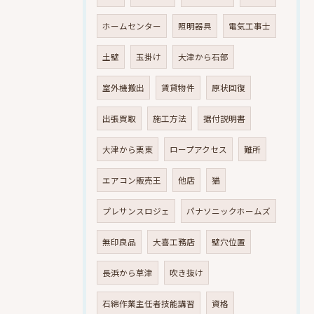
ホームセンター
照明器具
電気工事士
土壁
玉掛け
大津から石部
室外機搬出
賃貸物件
原状回復
出張買取
施工方法
据付説明書
大津から栗東
ロープアクセス
難所
エアコン販売王
他店
猫
プレサンスロジェ
パナソニックホームズ
無印良品
大喜工務店
壁穴位置
長浜から草津
吹き抜け
石綿作業主任者技能講習
資格