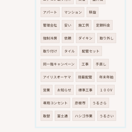
アパート
マンション
移設
管理会社
安い
施工例
定額料金
強制冷房
依頼
ダイキン
取り外し
取り付け
タイル
配管セット
同一階キャンペーン
工事
手直し
アイリスオーヤマ
隠蔽配管
年末年始
営業
お知らせ
標準工事
１００V
専用コンセント
彦根市
うるさら
取替
富士通
ハシゴ作業
うるさい