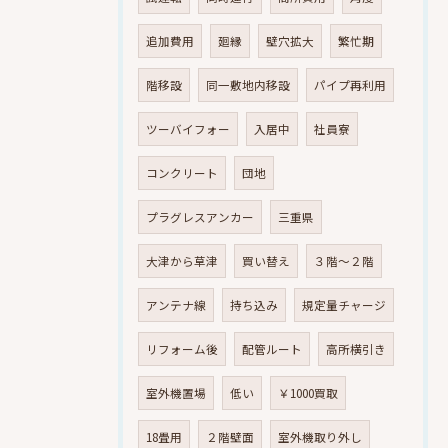
追加費用
廻縁
壁穴拡大
繁忙期
階移設
同一敷地内移設
パイプ再利用
ツーバイフォー
入居中
社員寮
コンクリート
団地
プラグレスアンカー
三重県
大津から草津
買い替え
３階～２階
アンテナ線
持ち込み
規定量チャージ
リフォーム後
配管ルート
高所横引き
室外機置場
低い
￥1000買取
18畳用
２階壁面
室外機取り外し