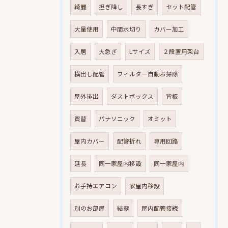
綺麗
担ぎ降し
長すぎ
セット配管
大量使用
中間水切り
カバー加工
入居
大急ぎ
Lサイズ
２段置用架台
横出し配管
フィルター自動お掃除
屋外排出
ダストボックス
背板
買替
パナソニック
オミット
屋内カバー
配管折れ
専用回路
延長
同一家屋内移設
同一家屋内
お手持エアコン
家屋内移設
別のお部屋
結露
屋内配管接続