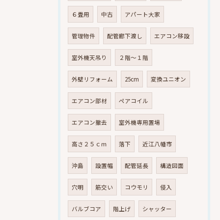
６畳用
中古
アパート大家
管理物件
配管廊下渡し
エアコン移設
室外機天吊り
２階～１階
外壁リフォーム
25cm
変換ユニオン
エアコン部材
ペアコイル
エアコン撤去
室外機専用置場
高さ２５ｃｍ
落下
近江八幡市
沖島
設置幅
配管延長
構造図面
穴明
筋交い
コウモリ
侵入
バルブコア
階上げ
シャッター