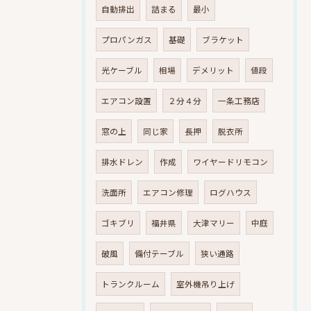
自動排出
詰まる
最小
プロパンガス
基礎
ブラケット
光ケーブル
相場
デメリット
値段
エアコン設置
２分４分
一条工務店
窓の上
同じ家
長押
脱衣所
排水ドレン
作成
ワイヤードリモコン
洗面所
エアコン修理
ログハウス
ゴキブリ
福井県
大津マリー
中庭
破風
備付テーブル
狭い通路
トランクルーム
室外機吊り上げ