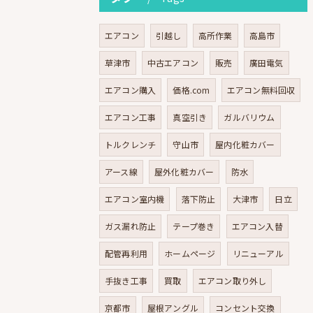
エアコン
引越し
高所作業
高島市
草津市
中古エアコン
販売
廣田電気
エアコン購入
価格.com
エアコン無料回収
エアコン工事
真空引き
ガルバリウム
トルクレンチ
守山市
屋内化粧カバー
アース線
屋外化粧カバー
防水
エアコン室内機
落下防止
大津市
日立
ガス漏れ防止
テープ巻き
エアコン入替
配管再利用
ホームページ
リニューアル
手抜き工事
買取
エアコン取り外し
京都市
屋根アングル
コンセント交換