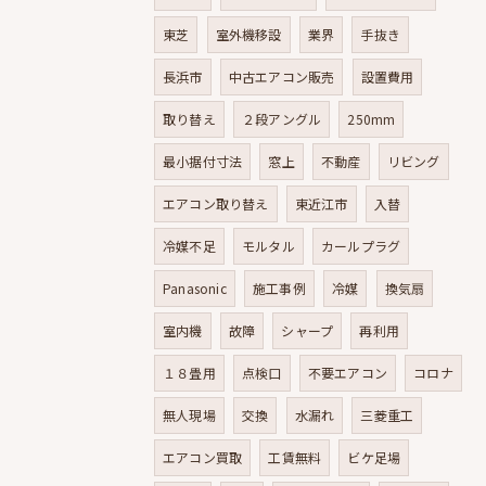
東芝
室外機移設
業界
手抜き
長浜市
中古エアコン販売
設置費用
取り替え
２段アングル
250mm
最小据付寸法
窓上
不動産
リビング
エアコン取り替え
東近江市
入替
冷媒不足
モルタル
カールプラグ
Panasonic
施工事例
冷媒
換気扇
室内機
故障
シャープ
再利用
１８畳用
点検口
不要エアコン
コロナ
無人現場
交換
水漏れ
三菱重工
エアコン買取
工賃無料
ビケ足場