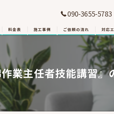
090-3655-5783
料金表
施工事例
ご依頼の流れ
対応
大津市
草津市
綿作業主任者技能講習』
栗東市
東近江
甲賀市