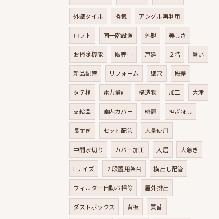
外壁タイル
換気
アングル再利用
ロフト
同一階設置
外観
美しさ
お掃除機能
販売中
戸建
２階
暑い
新品配管
リフォーム
壁穴
段差
タテ桟
電力量計
構造物
加工
大津
支給品
室内カバー
綺麗
担ぎ降し
長すぎ
セット配管
大量使用
中間水切り
カバー加工
入居
大急ぎ
Lサイズ
２段置用架台
横出し配管
フィルター自動お掃除
屋外排出
ダストボックス
背板
買替