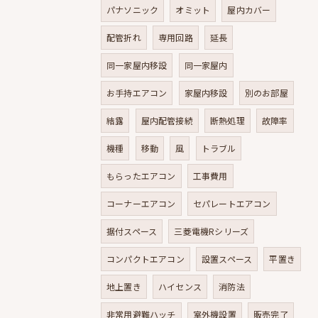
パナソニック
オミット
屋内カバー
配管折れ
専用回路
延長
同一家屋内移設
同一家屋内
お手持エアコン
家屋内移設
別のお部屋
結露
屋内配管接続
断熱処理
故障率
機種
移動
風
トラブル
もらったエアコン
工事費用
コーナーエアコン
セパレートエアコン
据付スペース
三菱電機Rシリーズ
コンパクトエアコン
設置スペース
平置き
地上置き
ハイセンス
消防法
非常用避難ハッチ
室外機設置
販売完了