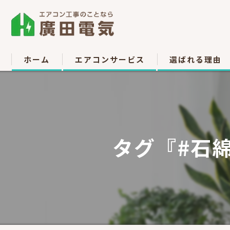
ホーム
エアコンサービス
選ばれる理由
エアコン取付
お客様の声
エアコン取り外し
タグ『#石
エアコン移設
中古販売
高所作業