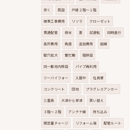
安く
既設
戸建２階～１階
標準工事費用
リソラ
クローゼット
貫通配管
排水
夏
試運転
同時進行
高所費用
角度
追加費用
廻縁
壁穴拡大
繁忙期
階移設
同一敷地内移設
パイプ再利用
ツーバイフォー
入居中
社員寮
コンクリート
団地
プラグレスアンカー
三重県
大津から草津
買い替え
３階～２階
アンテナ線
持ち込み
規定量チャージ
リフォーム後
配管ルート