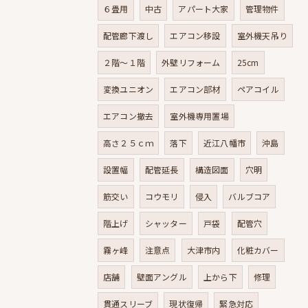
６畳用
中古
アパート大家
管理物件
配管廊下渡し
エアコン移設
室外機天吊り
２階～１階
外壁リフォーム
25cm
変換ユニオン
エアコン部材
ペアコイル
エアコン撤去
室外機専用置場
高さ２５ｃｍ
落下
近江八幡市
沖島
設置幅
配管延長
構造図面
穴明
筋交い
コウモリ
侵入
バルブコア
階上げ
シャッター
戸袋
配管穴
霧ヶ峰
注意点
大津市内
化粧カバー
店舗
壁面アングル
上から下
修理
貫通スリーブ
現状復帰
緊急対応