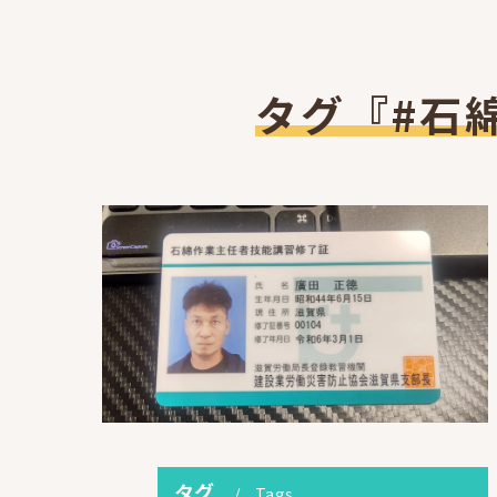
タグ『#石
タグ
Tags