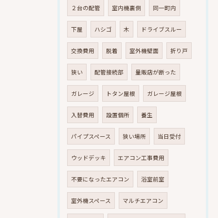
２台の配管
室内機裏側
同一町内
下屋
ハシゴ
木
ドライブスルー
交換費用
脱着
室外機壁面
折り戸
狭い
配管接続部
量販店が断った
ガレージ
トタン屋根
ガレージ屋根
入替費用
設置個所
養生
パイプスペース
狭い場所
当日受付
ウッドデッキ
エアコン工事費用
不要になったエアコン
浴室前室
室外機スペース
マルチエアコン