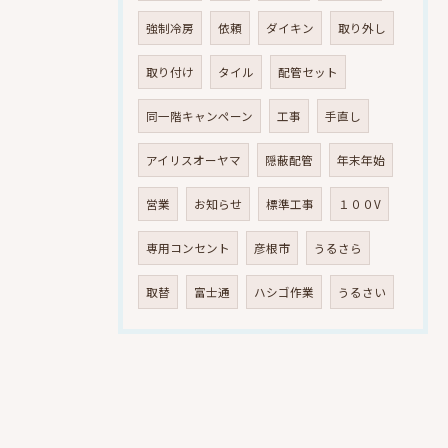
強制冷房
依頼
ダイキン
取り外し
取り付け
タイル
配管セット
同一階キャンペーン
工事
手直し
アイリスオーヤマ
隠蔽配管
年末年始
営業
お知らせ
標準工事
１００V
専用コンセント
彦根市
うるさら
取替
富士通
ハシゴ作業
うるさい