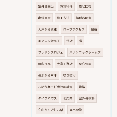
室外機搬出
賃貸物件
原状回復
出張買取
施工方法
据付説明書
大津から栗東
ロープアクセス
難所
エアコン販売王
他店
猫
プレサンスロジェ
パナソニックホームズ
無印良品
大喜工務店
壁穴位置
長浜から草津
吹き抜け
石綿作業主任者技能講習
資格
ダイワハウス
他府県
室外機移動
守山から近江八幡
露出配管