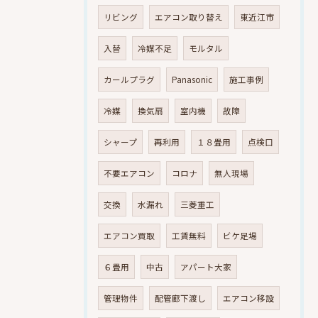
リビング
エアコン取り替え
東近江市
入替
冷媒不足
モルタル
カールプラグ
Panasonic
施工事例
冷媒
換気扇
室内機
故障
シャープ
再利用
１８畳用
点検口
不要エアコン
コロナ
無人現場
交換
水漏れ
三菱重工
エアコン買取
工賃無料
ビケ足場
６畳用
中古
アパート大家
管理物件
配管廊下渡し
エアコン移設