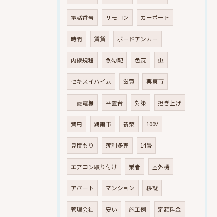
電話番号
リモコン
カーポート
時間
賃貸
ボードアンカー
内線規程
急勾配
色瓦
虫
セキスイハイム
滋賀
栗東市
三菱電機
平置台
対策
担ぎ上げ
費用
湖南市
新築
100V
見積もり
薄利多売
14畳
エアコン取り付け
業者
室外機
アパート
マンション
移設
管理会社
安い
施工例
定額料金