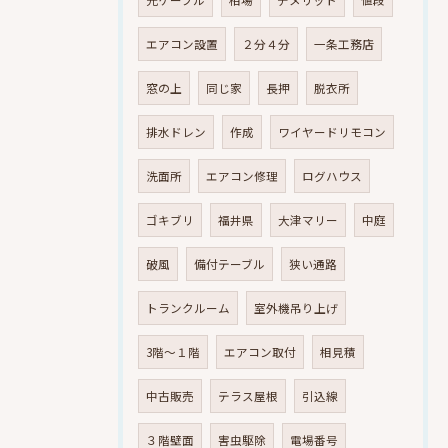
光ケーブル
相場
デメリット
値段
エアコン設置
２分４分
一条工務店
窓の上
同じ家
長押
脱衣所
排水ドレン
作成
ワイヤードリモコン
洗面所
エアコン修理
ログハウス
ゴキブリ
福井県
大津マリー
中庭
破風
備付テーブル
狭い通路
トランクルーム
室外機吊り上げ
3階～１階
エアコン取付
相見積
中古販売
テラス屋根
引込線
３階壁面
害虫駆除
電場番号