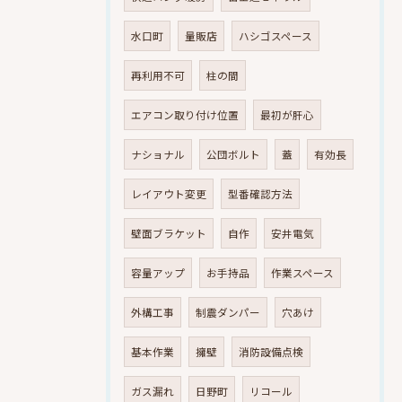
水口町
量販店
ハシゴスペース
再利用不可
柱の間
エアコン取り付け位置
最初が肝心
ナショナル
公団ボルト
蓋
有効長
レイアウト変更
型番確認方法
壁面ブラケット
自作
安井電気
容量アップ
お手持品
作業スペース
外構工事
制震ダンパー
穴あけ
基本作業
擁壁
消防設備点検
ガス漏れ
日野町
リコール