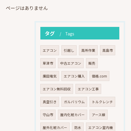
ページはありません
タグ
Tags
エアコン
引越し
高所作業
高島市
草津市
中古エアコン
販売
廣田電気
エアコン購入
価格.com
エアコン無料回収
エアコン工事
真空引き
ガルバリウム
トルクレンチ
守山市
屋内化粧カバー
アース線
屋外化粧カバー
防水
エアコン室内機