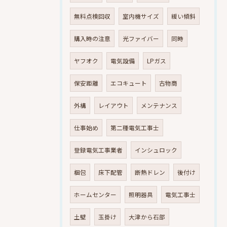
無料点検回収
室内機サイズ
緩い傾斜
購入時の注意
光ファイバー
同時
ヤフオク
電気設備
LPガス
保安距離
エコキュート
古物商
外構
レイアウト
メンテナンス
仕事始め
第二種電気工事士
登録電気工事業者
インシュロック
梱包
床下配管
断熱ドレン
後付け
ホームセンター
照明器具
電気工事士
土壁
玉掛け
大津から石部