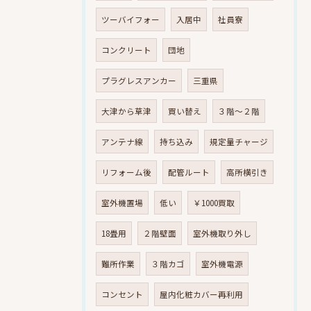
ツーバイフォー
入居中
社員寮
コンクリート
団地
プラグレスアンカー
三重県
大津から草津
買い替え
３階～２階
アンテナ線
持ち込み
規定量チャージ
リフォーム後
配管ルート
高所横引き
室外機置場
低い
￥1000買取
18畳用
２階壁面
室外機取り外し
難所作業
３階カゴ
室外機電源
コンセント
屋内化粧カバー再利用