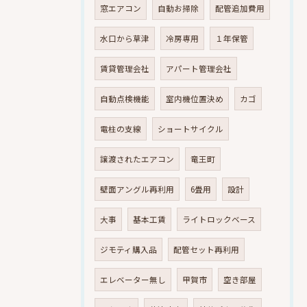
窓エアコン
自動お掃除
配管追加費用
水口から草津
冷房専用
１年保管
賃貸管理会社
アパート管理会社
自動点検機能
室内機位置決め
カゴ
電柱の支線
ショートサイクル
譲渡されたエアコン
竜王町
壁面アングル再利用
6畳用
設計
大事
基本工賃
ライトロックベース
ジモティ購入品
配管セット再利用
エレベーター無し
甲賀市
空き部屋