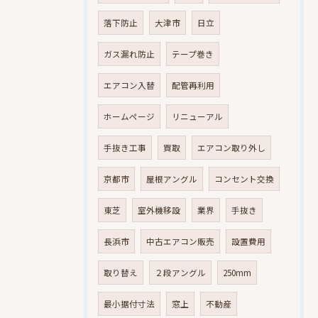
落下防止
大津市
日立
ガス漏れ防止
テープ巻き
エアコン入替
配管再利用
ホームページ
リニューアル
手抜き工事
買取
エアコン取り外し
京都市
屋根アングル
コンセント交換
東芝
室外機移設
業界
手抜き
長浜市
中古エアコン販売
設置費用
取り替え
２段アングル
250mm
最小据付寸法
窓上
不動産