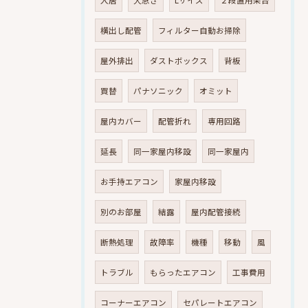
入居
大急ぎ
Lサイズ
２段置用架台
横出し配管
フィルター自動お掃除
屋外排出
ダストボックス
背板
買替
パナソニック
オミット
屋内カバー
配管折れ
専用回路
延長
同一家屋内移設
同一家屋内
お手持エアコン
家屋内移設
別のお部屋
結露
屋内配管接続
断熱処理
故障率
機種
移動
風
トラブル
もらったエアコン
工事費用
コーナーエアコン
セパレートエアコン