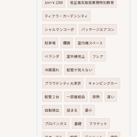
1m=￥2200
低圧電気取扱業務特別教育
ティアラ・ガーデンシティ
シャルマンコーポ
パッケージエアコン
駐車場
欄間
室内機スペース
ベランダ
室外機地上
フレア
冷媒漏れ
配管が見えない
プラウドシティ大津京
キャンピングカー
配管２台
一部屋経由
排熱
違い
自動排出
詰まる
最小
プロパンガス
基礎
ブラケット