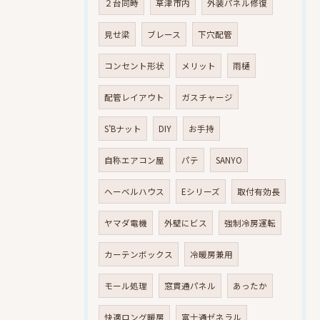
２台同時
草津市内
外装パネル修復
見せ梁
ブレース
下穴配管
コンセント形状
メリット
雨樋
配管レイアウト
ガスチャージ
S’Bナット
DIY
お手持
自称エアコン屋
パテ
SANYO
へーベルハウス
Eシリーズ
取付有効長
ヤマダ電機
外壁にビス
強制冷房運転
カーテンボックス
冷暖房兼用
モール処理
窓貫通パネル
あったか
快適ロング暖房
富士通ゼネラル