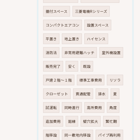
据付スペース
三菱電機Rシリーズ
コンパクトエアコン
設置スペース
平置き
地上置き
ハイセンス
消防法
非常用避難ハッチ
室外機設置
販売完了
安く
既設
戸建２階～１階
標準工事費用
リソラ
クローゼット
貫通配管
排水
夏
試運転
同時進行
高所費用
角度
追加費用
廻縁
壁穴拡大
繁忙期
階移設
同一敷地内移設
パイプ再利用