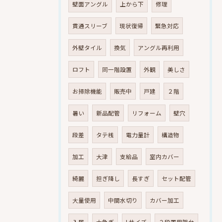
壁面アングル
上から下
修理
貫通スリーブ
現状復帰
緊急対応
外壁タイル
換気
アングル再利用
ロフト
同一階設置
外観
美しさ
お掃除機能
販売中
戸建
２階
暑い
新品配管
リフォーム
壁穴
段差
タテ桟
電力量計
構造物
加工
大津
支給品
室内カバー
綺麗
担ぎ降し
長すぎ
セット配管
大量使用
中間水切り
カバー加工