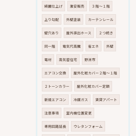
綺麗仕上げ
激安販売
３階～１階
上り勾配
外壁塗装
カーテンレール
壁穴あり
屋外排出ホース
２つ続き
同一階
電気代高騰
省エネ
外壁
電材
高気密住宅
野洲市
エアコン交換
屋外化粧カバー２階～１階
２トーンカラー
屋外化粧カバー定額
新規エアコン
冷媒ガス
賃貸アパート
注意事項
室内機位置変更
専用回路延長
ウレタンフォーム