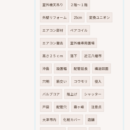
室外機天吊り
２階～１階
外壁リフォーム
25cm
変換ユニオン
エアコン部材
ペアコイル
エアコン撤去
室外機専用置場
高さ２５ｃｍ
落下
近江八幡市
沖島
設置幅
配管延長
構造図面
穴明
筋交い
コウモリ
侵入
バルブコア
階上げ
シャッター
戸袋
配管穴
霧ヶ峰
注意点
大津市内
化粧カバー
店舗