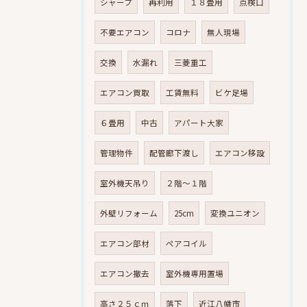
シャープ
再利用
１８畳用
点検口
不要エアコン
コロナ
無人現場
交換
水漏れ
三菱重工
エアコン買取
工賃無料
ビケ足場
６畳用
中古
アパート大家
管理物件
配管廊下渡し
エアコン移設
室外機天吊り
２階～１階
外壁リフォーム
25cm
変換ユニオン
エアコン部材
ペアコイル
エアコン撤去
室外機専用置場
高さ２５ｃｍ
落下
近江八幡市