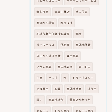
プレサンスロジェ
パナソニックホームズ
無印良品
大喜工務店
壁穴位置
長浜から草津
吹き抜け
石綿作業主任者技能講習
資格
ダイワハウス
他府県
室外機移動
守山から近江八幡
露出配管
２台の配管
室内機裏側
同一町内
下屋
ハシゴ
木
ドライブスルー
交換費用
脱着
室外機壁面
折り戸
狭い
配管接続部
量販店が断った
ガレージ
トタン屋根
ガレージ屋根