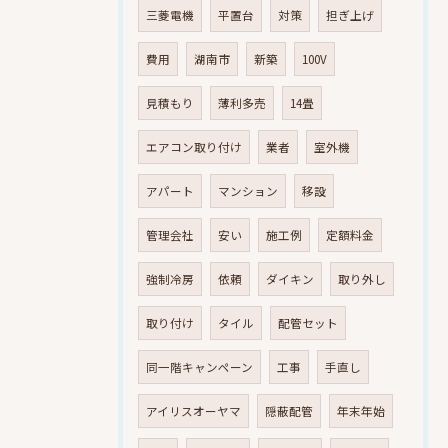
三菱電機
平置台
対策
担ぎ上げ
費用
湖南市
新築
100V
見積もり
薄利多売
14畳
エアコン取り付け
業者
室外機
アパート
マンション
移設
管理会社
安い
施工例
定額料金
強制冷房
依頼
ダイキン
取り外し
取り付け
タイル
配管セット
同一階キャンペーン
工事
手直し
アイリスオーヤマ
隠蔽配管
年末年始