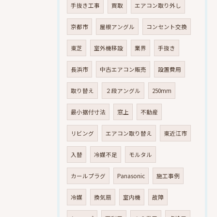
手抜き工事
買取
エアコン取り外し
京都市
屋根アングル
コンセント交換
東芝
室外機移設
業界
手抜き
長浜市
中古エアコン販売
設置費用
取り替え
２段アングル
250mm
最小据付寸法
窓上
不動産
リビング
エアコン取り替え
東近江市
入替
冷媒不足
モルタル
カールプラグ
Panasonic
施工事例
冷媒
換気扇
室内機
故障