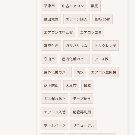
草津市
中古エアコン
販売
廣田電気
エアコン購入
価格.com
エアコン無料回収
エアコン工事
真空引き
ガルバリウム
トルクレンチ
守山市
屋内化粧カバー
アース線
屋外化粧カバー
防水
エアコン室内機
落下防止
大津市
日立
ガス漏れ防止
テープ巻き
エアコン入替
配管再利用
ホームページ
リニューアル