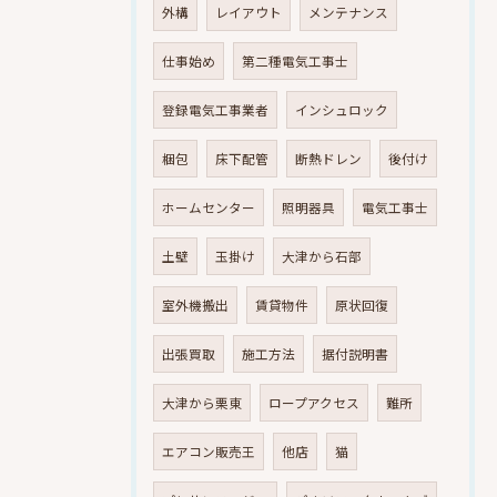
外構
レイアウト
メンテナンス
仕事始め
第二種電気工事士
登録電気工事業者
インシュロック
梱包
床下配管
断熱ドレン
後付け
ホームセンター
照明器具
電気工事士
土壁
玉掛け
大津から石部
室外機搬出
賃貸物件
原状回復
出張買取
施工方法
据付説明書
大津から栗東
ロープアクセス
難所
エアコン販売王
他店
猫