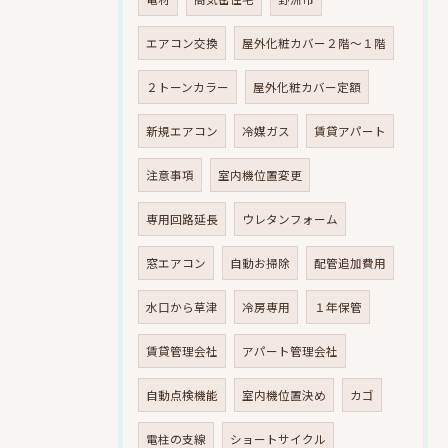
エアコン交換
屋外化粧カバー２階～１階
２トーンカラー
屋外化粧カバー定額
新規エアコン
冷媒ガス
賃貸アパート
注意事項
室内機位置変更
専用回路延長
ウレタンフォーム
窓エアコン
自動お掃除
配管追加費用
水口から草津
冷房専用
１年保管
賃貸管理会社
アパート管理会社
自動点検機能
室内機位置決め
カゴ
電柱の支線
ショートサイクル