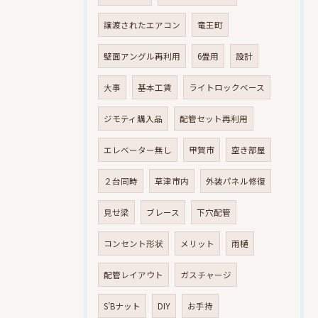
譲渡されたエアコン
竜王町
壁面アングル再利用
6畳用
設計
大事
基本工賃
ライトロックベース
ジモティ購入品
配管セット再利用
エレベーター無し
甲賀市
空き部屋
２台同時
草津市内
外装パネル修復
見せ梁
ブレース
下穴配管
コンセント形状
メリット
雨樋
配管レイアウト
ガスチャージ
S’Bナット
DIY
お手持