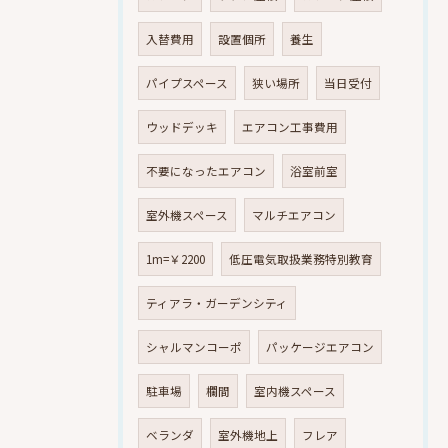
入替費用
設置個所
養生
パイプスペース
狭い場所
当日受付
ウッドデッキ
エアコン工事費用
不要になったエアコン
浴室前室
室外機スペース
マルチエアコン
1m=￥2200
低圧電気取扱業務特別教育
ティアラ・ガーデンシティ
シャルマンコーポ
パッケージエアコン
駐車場
欄間
室内機スペース
ベランダ
室外機地上
フレア