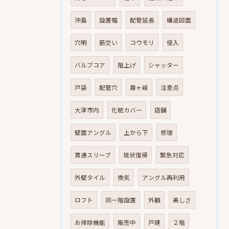
沖島
設置幅
配管延長
構造図面
穴明
筋交い
コウモリ
侵入
バルブコア
階上げ
シャッター
戸袋
配管穴
霧ヶ峰
注意点
大津市内
化粧カバー
店舗
壁面アングル
上から下
修理
貫通スリーブ
現状復帰
緊急対応
外壁タイル
換気
アングル再利用
ロフト
同一階設置
外観
美しさ
お掃除機能
販売中
戸建
２階