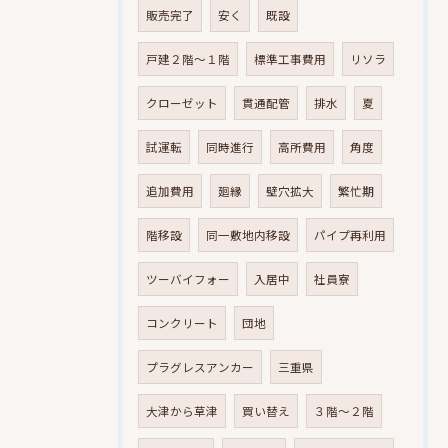
販売完了
安く
既設
戸建２階～１階
標準工事費用
リソラ
クローゼット
貫通配管
排水
夏
試運転
同時進行
高所費用
角度
追加費用
廻縁
壁穴拡大
繁忙期
階移設
同一敷地内移設
パイプ再利用
ツーバイフォー
入居中
社員寮
コンクリート
団地
プラグレスアンカー
三重県
大津から草津
買い替え
３階～２階