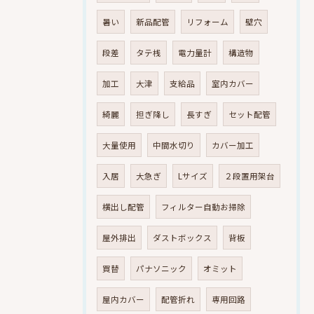
暑い
新品配管
リフォーム
壁穴
段差
タテ桟
電力量計
構造物
加工
大津
支給品
室内カバー
綺麗
担ぎ降し
長すぎ
セット配管
大量使用
中間水切り
カバー加工
入居
大急ぎ
Lサイズ
２段置用架台
横出し配管
フィルター自動お掃除
屋外排出
ダストボックス
背板
買替
パナソニック
オミット
屋内カバー
配管折れ
専用回路