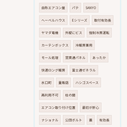
自称エアコン屋
パテ
SANYO
へーベルハウス
Eシリーズ
取付有効長
ヤマダ電機
外壁にビス
強制冷房運転
カーテンボックス
冷暖房兼用
モール処理
窓貫通パネル
あったか
快適ロング暖房
富士通ゼネラル
水口町
量販店
ハシゴスペース
再利用不可
柱の間
エアコン取り付け位置
最初が肝心
ナショナル
公団ボルト
蓋
有効長