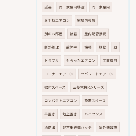
延長
同一家屋内移設
同一家屋内
お手持エアコン
家屋内移設
別のお部屋
結露
屋内配管接続
断熱処理
故障率
機種
移動
風
トラブル
もらったエアコン
工事費用
コーナーエアコン
セパレートエアコン
据付スペース
三菱電機Rシリーズ
コンパクトエアコン
設置スペース
平置き
地上置き
ハイセンス
消防法
非常用避難ハッチ
室外機設置