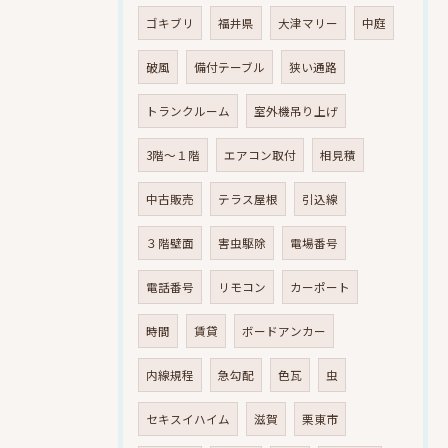
ゴキブリ
福井県
大津マリー
中庭
破風
備付テーブル
狭い通路
トランクルーム
室外機吊り上げ
3階～１階
エアコン取付
相見積
中古販売
テラス屋根
引込線
３階壁面
害虫駆除
電場番号
電話番号
リモコン
カーポート
時間
賃貸
ボードアンカー
内線規程
急勾配
色瓦
虫
セキスイハイム
滋賀
栗東市