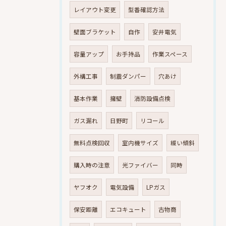
レイアウト変更
型番確認方法
壁面ブラケット
自作
安井電気
容量アップ
お手持品
作業スペース
外構工事
制震ダンパー
穴あけ
基本作業
擁壁
消防設備点検
ガス漏れ
日野町
リコール
無料点検回収
室内機サイズ
緩い傾斜
購入時の注意
光ファイバー
同時
ヤフオク
電気設備
LPガス
保安距離
エコキュート
古物商