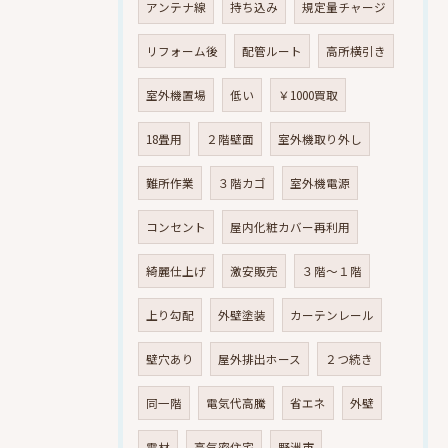
アンテナ線
持ち込み
規定量チャージ
リフォーム後
配管ルート
高所横引き
室外機置場
低い
￥1000買取
18畳用
２階壁面
室外機取り外し
難所作業
３階カゴ
室外機電源
コンセント
屋内化粧カバー再利用
綺麗仕上げ
激安販売
３階～１階
上り勾配
外壁塗装
カーテンレール
壁穴あり
屋外排出ホース
２つ続き
同一階
電気代高騰
省エネ
外壁
電材
高気密住宅
野洲市