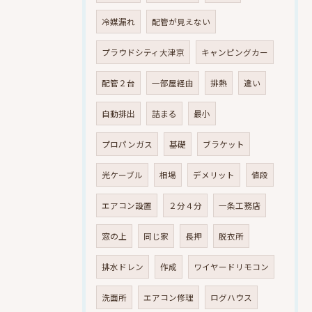
冷媒漏れ
配管が見えない
プラウドシティ大津京
キャンピングカー
配管２台
一部屋経由
排熱
違い
自動排出
詰まる
最小
プロパンガス
基礎
ブラケット
光ケーブル
相場
デメリット
値段
エアコン設置
２分４分
一条工務店
窓の上
同じ家
長押
脱衣所
排水ドレン
作成
ワイヤードリモコン
洗面所
エアコン修理
ログハウス