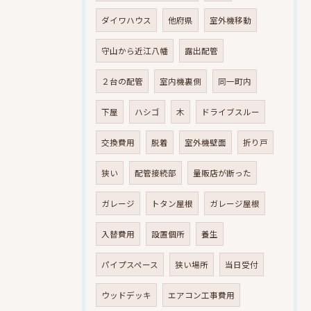
ダイワハウス
他府県
室外機移動
守山から近江八幡
露出配管
２台の配管
室内機裏側
同一町内
下屋
ハシゴ
木
ドライブスルー
交換費用
脱着
室外機壁面
折り戸
狭い
配管接続部
量販店が断った
ガレージ
トタン屋根
ガレージ屋根
入替費用
設置個所
養生
パイプスペース
狭い場所
当日受付
ウッドデッキ
エアコン工事費用