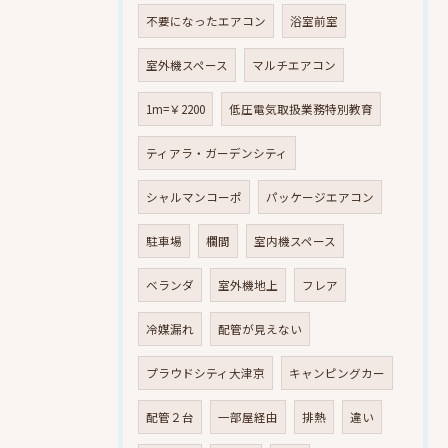
不要になったエアコン
浴室前室
室外機スペース
マルチエアコン
1m=￥2200
低圧電気取扱業務特別教育
ティアラ・ガーデンシティ
シャルマンコーポ
パッケージエアコン
駐車場
欄間
室内機スペース
ベランダ
室外機地上
フレア
冷媒漏れ
配管が見えない
プラウドシティ大津京
キャンピングカー
配管２台
一部屋経由
排熱
違い