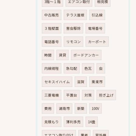
3階～１階
エアコン取付
相見積
中古販売
テラス屋根
引込線
３階壁面
害虫駆除
電場番号
電話番号
リモコン
カーポート
時間
賃貸
ボードアンカー
内線規程
急勾配
色瓦
虫
セキスイハイム
滋賀
栗東市
三菱電機
平置台
対策
担ぎ上げ
費用
湖南市
新築
100V
見積もり
薄利多売
14畳
エアコン取り付け
業者
室外機