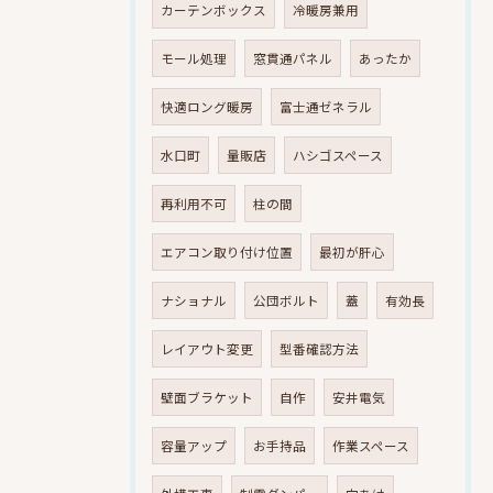
カーテンボックス
冷暖房兼用
モール処理
窓貫通パネル
あったか
快適ロング暖房
富士通ゼネラル
水口町
量販店
ハシゴスペース
再利用不可
柱の間
エアコン取り付け位置
最初が肝心
ナショナル
公団ボルト
蓋
有効長
レイアウト変更
型番確認方法
壁面ブラケット
自作
安井電気
容量アップ
お手持品
作業スペース