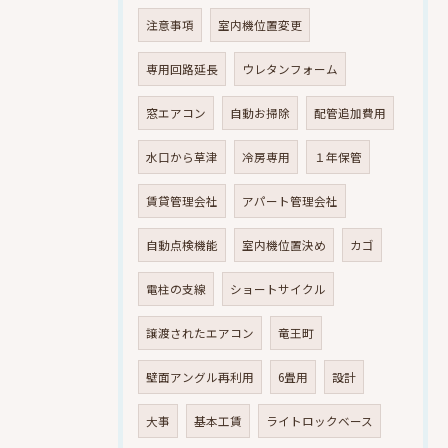
注意事項
室内機位置変更
専用回路延長
ウレタンフォーム
窓エアコン
自動お掃除
配管追加費用
水口から草津
冷房専用
１年保管
賃貸管理会社
アパート管理会社
自動点検機能
室内機位置決め
カゴ
電柱の支線
ショートサイクル
譲渡されたエアコン
竜王町
壁面アングル再利用
6畳用
設計
大事
基本工賃
ライトロックベース