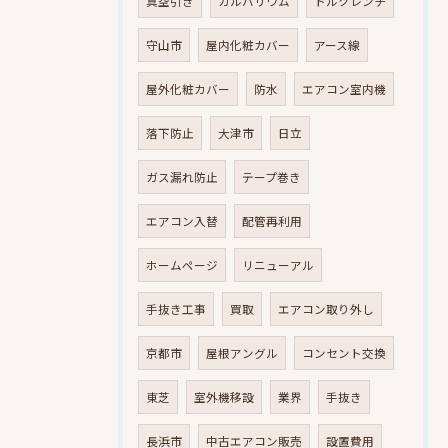
真空引き
ガルバリウム
トルクレンチ
守山市
屋内化粧カバー
アース線
屋外化粧カバー
防水
エアコン室内機
落下防止
大津市
日立
ガス漏れ防止
テープ巻き
エアコン入替
配管再利用
ホームページ
リニューアル
手抜き工事
買取
エアコン取り外し
京都市
屋根アングル
コンセント交換
東芝
室外機移設
業界
手抜き
長浜市
中古エアコン販売
設置費用