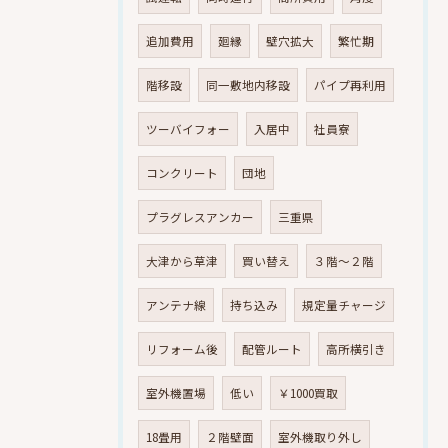
追加費用
廻縁
壁穴拡大
繁忙期
階移設
同一敷地内移設
パイプ再利用
ツーバイフォー
入居中
社員寮
コンクリート
団地
プラグレスアンカー
三重県
大津から草津
買い替え
３階～２階
アンテナ線
持ち込み
規定量チャージ
リフォーム後
配管ルート
高所横引き
室外機置場
低い
￥1000買取
18畳用
２階壁面
室外機取り外し