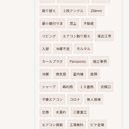
取り替え
２段アングル
250mm
最小据付寸法
窓上
不動産
リビング
エアコン取り替え
東近江市
入替
冷媒不足
モルタル
カールプラグ
Panasonic
施工事例
冷媒
換気扇
室内機
故障
シャープ
再利用
１８畳用
点検口
不要エアコン
コロナ
無人現場
交換
水漏れ
三菱重工
エアコン買取
工賃無料
ビケ足場