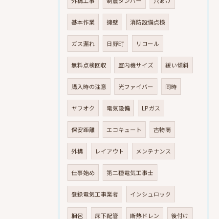
外構工事
制震ダンパー
穴あけ
基本作業
擁壁
消防設備点検
ガス漏れ
日野町
リコール
無料点検回収
室内機サイズ
緩い傾斜
購入時の注意
光ファイバー
同時
ヤフオク
電気設備
LPガス
保安距離
エコキュート
古物商
外構
レイアウト
メンテナンス
仕事始め
第二種電気工事士
登録電気工事業者
インシュロック
梱包
床下配管
断熱ドレン
後付け