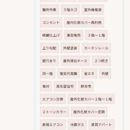
難所作業
３階カゴ
室外機電源
コンセント
屋内化粧カバー再利用
綺麗仕上げ
激安販売
３階～１階
上り勾配
外壁塗装
カーテンレール
壁穴あり
屋外排出ホース
２つ続き
同一階
電気代高騰
省エネ
外壁
電材
高気密住宅
野洲市
エアコン交換
屋外化粧カバー２階～１階
２トーンカラー
屋外化粧カバー定額
新規エアコン
冷媒ガス
賃貸アパート