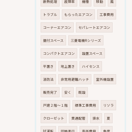
断熱処理
故障率
機種
移動
風
トラブル
もらったエアコン
工事費用
コーナーエアコン
セパレートエアコン
据付スペース
三菱電機Rシリーズ
コンパクトエアコン
設置スペース
平置き
地上置き
ハイセンス
消防法
非常用避難ハッチ
室外機設置
販売完了
安く
既設
戸建２階～１階
標準工事費用
リソラ
クローゼット
貫通配管
排水
夏
試運転
同時進行
高所費用
角度