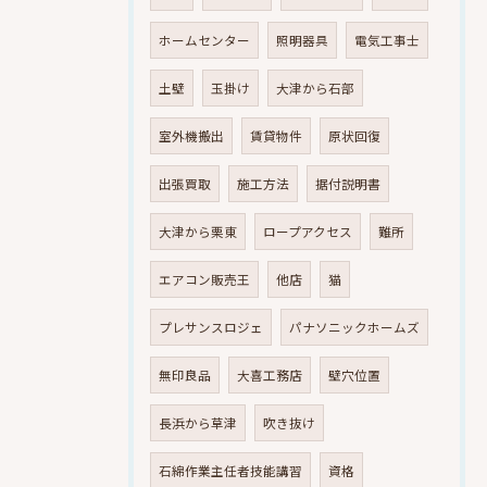
ホームセンター
照明器具
電気工事士
土壁
玉掛け
大津から石部
室外機搬出
賃貸物件
原状回復
出張買取
施工方法
据付説明書
大津から栗東
ロープアクセス
難所
エアコン販売王
他店
猫
プレサンスロジェ
パナソニックホームズ
無印良品
大喜工務店
壁穴位置
長浜から草津
吹き抜け
石綿作業主任者技能講習
資格