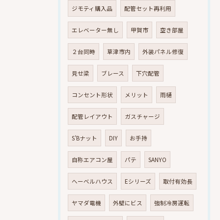
ジモティ購入品
配管セット再利用
エレベーター無し
甲賀市
空き部屋
２台同時
草津市内
外装パネル修復
見せ梁
ブレース
下穴配管
コンセント形状
メリット
雨樋
配管レイアウト
ガスチャージ
S’Bナット
DIY
お手持
自称エアコン屋
パテ
SANYO
へーベルハウス
Eシリーズ
取付有効長
ヤマダ電機
外壁にビス
強制冷房運転