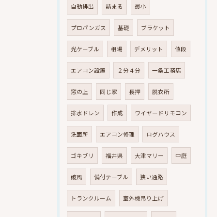
自動排出
詰まる
最小
プロパンガス
基礎
ブラケット
光ケーブル
相場
デメリット
値段
エアコン設置
２分４分
一条工務店
窓の上
同じ家
長押
脱衣所
排水ドレン
作成
ワイヤードリモコン
洗面所
エアコン修理
ログハウス
ゴキブリ
福井県
大津マリー
中庭
破風
備付テーブル
狭い通路
トランクルーム
室外機吊り上げ