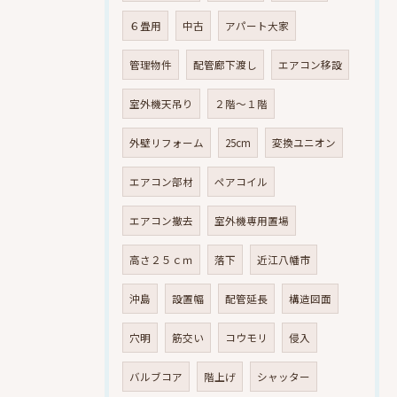
６畳用
中古
アパート大家
管理物件
配管廊下渡し
エアコン移設
室外機天吊り
２階～１階
外壁リフォーム
25cm
変換ユニオン
エアコン部材
ペアコイル
エアコン撤去
室外機専用置場
高さ２５ｃｍ
落下
近江八幡市
沖島
設置幅
配管延長
構造図面
穴明
筋交い
コウモリ
侵入
バルブコア
階上げ
シャッター