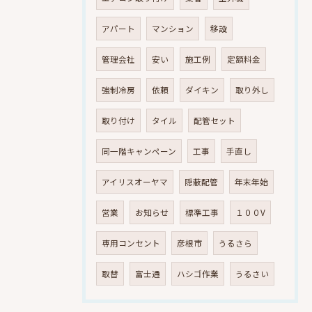
アパート
マンション
移設
管理会社
安い
施工例
定額料金
強制冷房
依頼
ダイキン
取り外し
取り付け
タイル
配管セット
同一階キャンペーン
工事
手直し
アイリスオーヤマ
隠蔽配管
年末年始
営業
お知らせ
標準工事
１００V
専用コンセント
彦根市
うるさら
取替
富士通
ハシゴ作業
うるさい