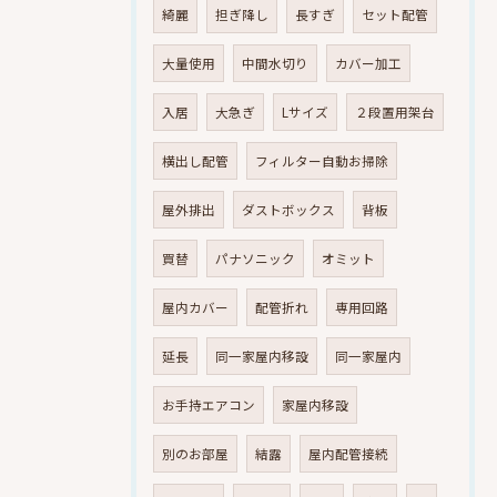
綺麗
担ぎ降し
長すぎ
セット配管
大量使用
中間水切り
カバー加工
入居
大急ぎ
Lサイズ
２段置用架台
横出し配管
フィルター自動お掃除
屋外排出
ダストボックス
背板
買替
パナソニック
オミット
屋内カバー
配管折れ
専用回路
延長
同一家屋内移設
同一家屋内
お手持エアコン
家屋内移設
別のお部屋
結露
屋内配管接続