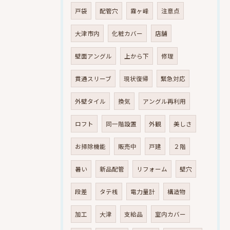
戸袋
配管穴
霧ヶ峰
注意点
大津市内
化粧カバー
店舗
壁面アングル
上から下
修理
貫通スリーブ
現状復帰
緊急対応
外壁タイル
換気
アングル再利用
ロフト
同一階設置
外観
美しさ
お掃除機能
販売中
戸建
２階
暑い
新品配管
リフォーム
壁穴
段差
タテ桟
電力量計
構造物
加工
大津
支給品
室内カバー