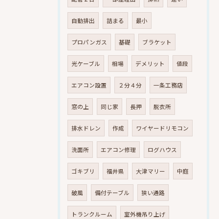
自動排出
詰まる
最小
プロパンガス
基礎
ブラケット
光ケーブル
相場
デメリット
値段
エアコン設置
２分４分
一条工務店
窓の上
同じ家
長押
脱衣所
排水ドレン
作成
ワイヤードリモコン
洗面所
エアコン修理
ログハウス
ゴキブリ
福井県
大津マリー
中庭
破風
備付テーブル
狭い通路
トランクルーム
室外機吊り上げ