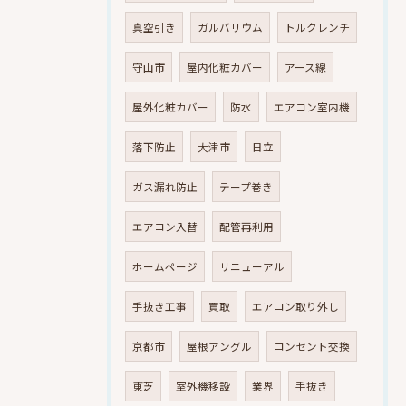
真空引き
ガルバリウム
トルクレンチ
守山市
屋内化粧カバー
アース線
屋外化粧カバー
防水
エアコン室内機
落下防止
大津市
日立
ガス漏れ防止
テープ巻き
エアコン入替
配管再利用
ホームページ
リニューアル
手抜き工事
買取
エアコン取り外し
京都市
屋根アングル
コンセント交換
東芝
室外機移設
業界
手抜き