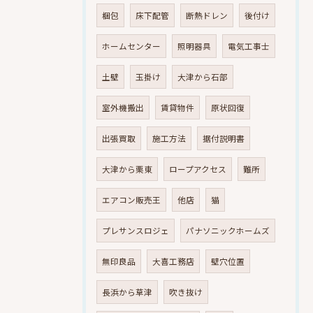
梱包
床下配管
断熱ドレン
後付け
ホームセンター
照明器具
電気工事士
土壁
玉掛け
大津から石部
室外機搬出
賃貸物件
原状回復
出張買取
施工方法
据付説明書
大津から栗東
ロープアクセス
難所
エアコン販売王
他店
猫
プレサンスロジェ
パナソニックホームズ
無印良品
大喜工務店
壁穴位置
長浜から草津
吹き抜け