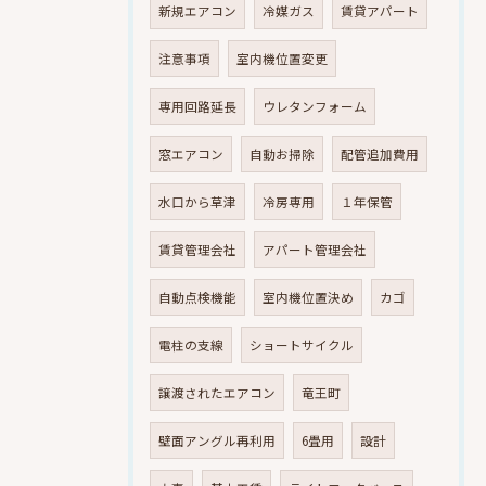
新規エアコン
冷媒ガス
賃貸アパート
注意事項
室内機位置変更
専用回路延長
ウレタンフォーム
窓エアコン
自動お掃除
配管追加費用
水口から草津
冷房専用
１年保管
賃貸管理会社
アパート管理会社
自動点検機能
室内機位置決め
カゴ
電柱の支線
ショートサイクル
譲渡されたエアコン
竜王町
壁面アングル再利用
6畳用
設計