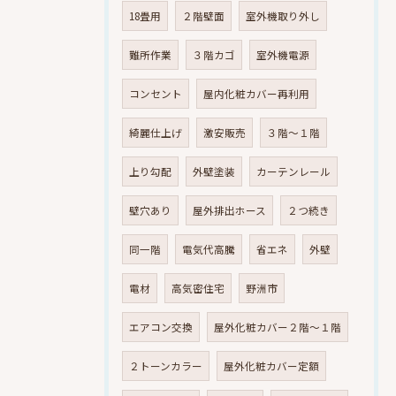
18畳用
２階壁面
室外機取り外し
難所作業
３階カゴ
室外機電源
コンセント
屋内化粧カバー再利用
綺麗仕上げ
激安販売
３階～１階
上り勾配
外壁塗装
カーテンレール
壁穴あり
屋外排出ホース
２つ続き
同一階
電気代高騰
省エネ
外壁
電材
高気密住宅
野洲市
エアコン交換
屋外化粧カバー２階～１階
２トーンカラー
屋外化粧カバー定額