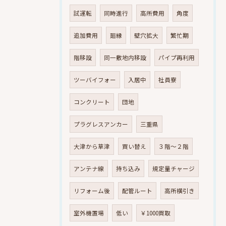
試運転
同時進行
高所費用
角度
追加費用
廻縁
壁穴拡大
繁忙期
階移設
同一敷地内移設
パイプ再利用
ツーバイフォー
入居中
社員寮
コンクリート
団地
プラグレスアンカー
三重県
大津から草津
買い替え
３階～２階
アンテナ線
持ち込み
規定量チャージ
リフォーム後
配管ルート
高所横引き
室外機置場
低い
￥1000買取