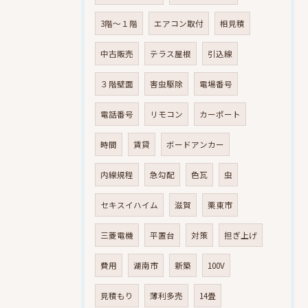
3階～１階
エアコン取付
相見積
中古販売
テラス屋根
引込線
３階壁面
害虫駆除
電場番号
電話番号
リモコン
カーポート
時間
賃貸
ボードアンカー
内線規程
急勾配
色瓦
虫
セキスイハイム
滋賀
栗東市
三菱電機
平置台
対策
担ぎ上げ
費用
湖南市
新築
100V
見積もり
薄利多売
14畳