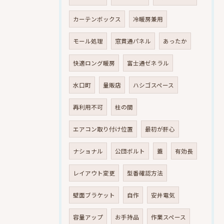
カーテンボックス
冷暖房兼用
モール処理
窓貫通パネル
あったか
快適ロング暖房
富士通ゼネラル
水口町
量販店
ハシゴスペース
再利用不可
柱の間
エアコン取り付け位置
最初が肝心
ナショナル
公団ボルト
蓋
有効長
レイアウト変更
型番確認方法
壁面ブラケット
自作
安井電気
容量アップ
お手持品
作業スペース