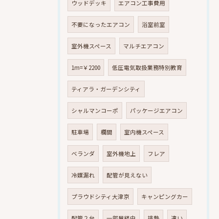
ウッドデッキ
エアコン工事費用
不要になったエアコン
浴室前室
室外機スペース
マルチエアコン
1m=￥2200
低圧電気取扱業務特別教育
ティアラ・ガーデンシティ
シャルマンコーポ
パッケージエアコン
駐車場
欄間
室内機スペース
ベランダ
室外機地上
フレア
冷媒漏れ
配管が見えない
プラウドシティ大津京
キャンピングカー
配管２台
一部屋経由
排熱
違い