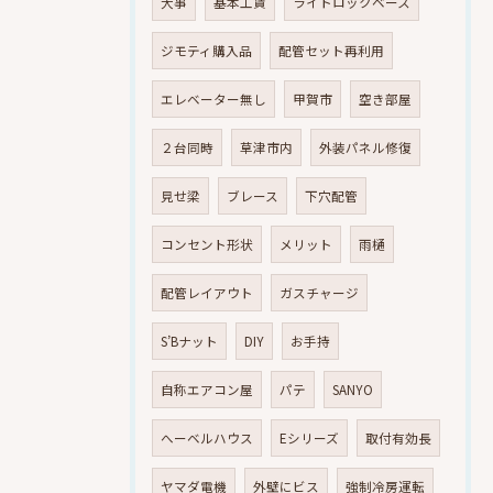
大事
基本工賃
ライトロックベース
ジモティ購入品
配管セット再利用
エレベーター無し
甲賀市
空き部屋
２台同時
草津市内
外装パネル修復
見せ梁
ブレース
下穴配管
コンセント形状
メリット
雨樋
配管レイアウト
ガスチャージ
S’Bナット
DIY
お手持
自称エアコン屋
パテ
SANYO
へーベルハウス
Eシリーズ
取付有効長
ヤマダ電機
外壁にビス
強制冷房運転