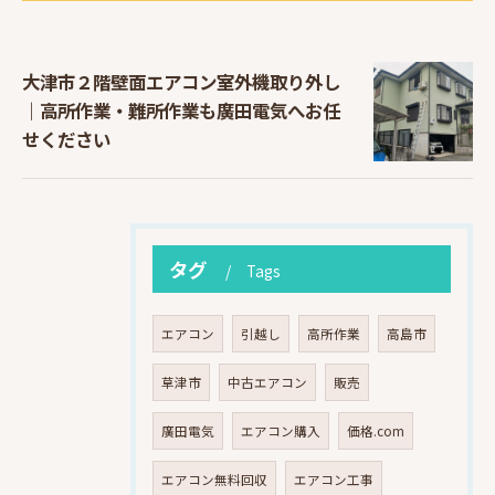
大津市２階壁面エアコン室外機取り外し
｜高所作業・難所作業も廣田電気へお任
せください
タグ
Tags
エアコン
引越し
高所作業
高島市
草津市
中古エアコン
販売
廣田電気
エアコン購入
価格.com
エアコン無料回収
エアコン工事