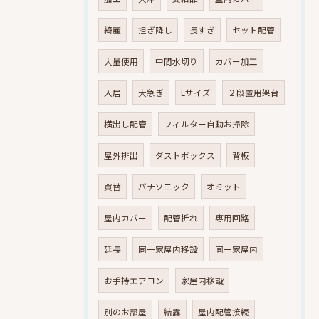
綺麗
担ぎ降し
長すぎ
セット配管
大量使用
中間水切り
カバー加工
入居
大急ぎ
Lサイズ
２段置用架台
横出し配管
フィルター自動お掃除
屋外排出
ダストボックス
背板
買替
パナソニック
オミット
屋内カバー
配管折れ
専用回路
延長
同一家屋内移設
同一家屋内
お手持エアコン
家屋内移設
別のお部屋
結露
屋内配管接続