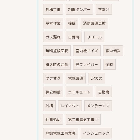
外構工事
制震ダンパー
穴あけ
基本作業
擁壁
消防設備点検
ガス漏れ
日野町
リコール
無料点検回収
室内機サイズ
緩い傾斜
購入時の注意
光ファイバー
同時
ヤフオク
電気設備
LPガス
保安距離
エコキュート
古物商
外構
レイアウト
メンテナンス
仕事始め
第二種電気工事士
登録電気工事業者
インシュロック