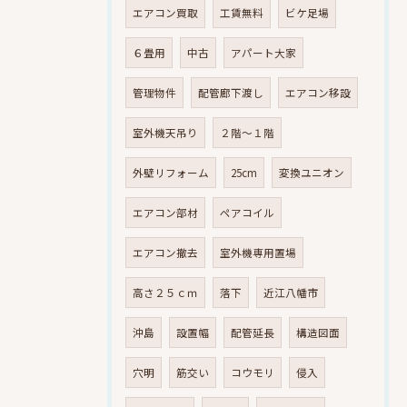
エアコン買取
工賃無料
ビケ足場
６畳用
中古
アパート大家
管理物件
配管廊下渡し
エアコン移設
室外機天吊り
２階～１階
外壁リフォーム
25cm
変換ユニオン
エアコン部材
ペアコイル
エアコン撤去
室外機専用置場
高さ２５ｃｍ
落下
近江八幡市
沖島
設置幅
配管延長
構造図面
穴明
筋交い
コウモリ
侵入