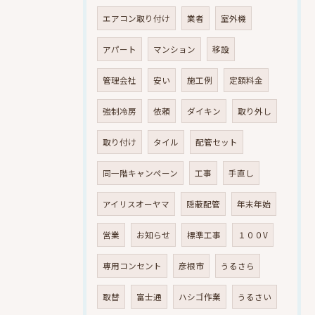
エアコン取り付け
業者
室外機
アパート
マンション
移設
管理会社
安い
施工例
定額料金
強制冷房
依頼
ダイキン
取り外し
取り付け
タイル
配管セット
同一階キャンペーン
工事
手直し
アイリスオーヤマ
隠蔽配管
年末年始
営業
お知らせ
標準工事
１００V
専用コンセント
彦根市
うるさら
取替
富士通
ハシゴ作業
うるさい