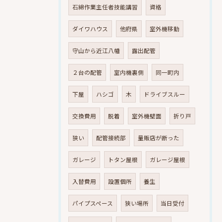
石綿作業主任者技能講習
資格
ダイワハウス
他府県
室外機移動
守山から近江八幡
露出配管
２台の配管
室内機裏側
同一町内
下屋
ハシゴ
木
ドライブスルー
交換費用
脱着
室外機壁面
折り戸
狭い
配管接続部
量販店が断った
ガレージ
トタン屋根
ガレージ屋根
入替費用
設置個所
養生
パイプスペース
狭い場所
当日受付