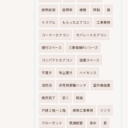
断熱処理
故障率
機種
移動
風
トラブル
もらったエアコン
工事費用
コーナーエアコン
セパレートエアコン
据付スペース
三菱電機Rシリーズ
コンパクトエアコン
設置スペース
平置き
地上置き
ハイセンス
消防法
非常用避難ハッチ
室外機設置
販売完了
安く
既設
戸建２階～１階
標準工事費用
リソラ
クローゼット
貫通配管
排水
夏