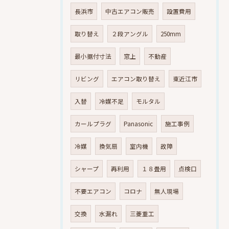
長浜市
中古エアコン販売
設置費用
取り替え
２段アングル
250mm
最小据付寸法
窓上
不動産
リビング
エアコン取り替え
東近江市
入替
冷媒不足
モルタル
カールプラグ
Panasonic
施工事例
冷媒
換気扇
室内機
故障
シャープ
再利用
１８畳用
点検口
不要エアコン
コロナ
無人現場
交換
水漏れ
三菱重工