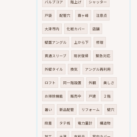
バルブコア
階上げ
シャッター
戸袋
配管穴
霧ヶ峰
注意点
大津市内
化粧カバー
店舗
壁面アングル
上から下
修理
貫通スリーブ
現状復帰
緊急対応
外壁タイル
換気
アングル再利用
ロフト
同一階設置
外観
美しさ
お掃除機能
販売中
戸建
２階
暑い
新品配管
リフォーム
壁穴
段差
タテ桟
電力量計
構造物
加工
大津
支給品
室内カバー