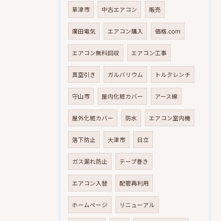
草津市
中古エアコン
販売
廣田電気
エアコン購入
価格.com
エアコン無料回収
エアコン工事
真空引き
ガルバリウム
トルクレンチ
守山市
屋内化粧カバー
アース線
屋外化粧カバー
防水
エアコン室内機
落下防止
大津市
日立
ガス漏れ防止
テープ巻き
エアコン入替
配管再利用
ホームページ
リニューアル