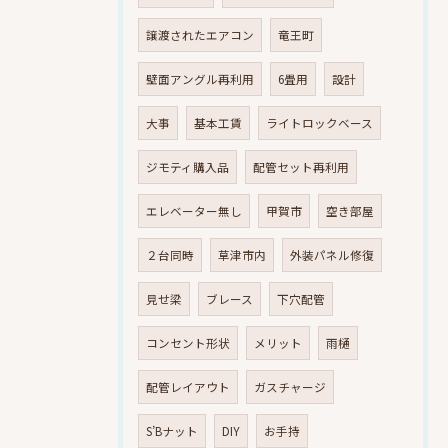
譲渡されたエアコン
竜王町
壁面アングル再利用
6畳用
設計
大事
基本工賃
ライトロックベース
ジモティ購入品
配管セット再利用
エレベーター無し
甲賀市
空き部屋
２台同時
草津市内
外装パネル修復
見せ梁
ブレース
下穴配管
コンセント形状
メリット
雨樋
配管レイアウト
ガスチャージ
S’Bナット
DIY
お手持