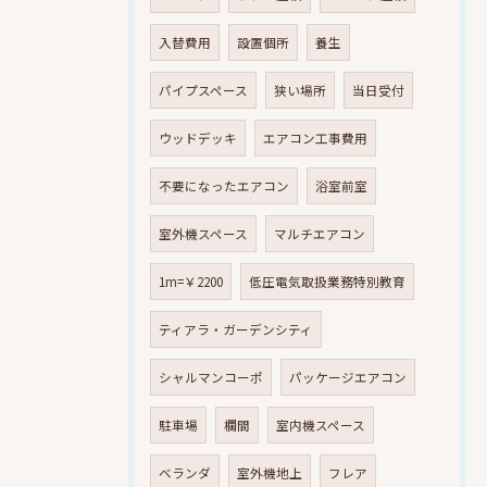
入替費用
設置個所
養生
パイプスペース
狭い場所
当日受付
ウッドデッキ
エアコン工事費用
不要になったエアコン
浴室前室
室外機スペース
マルチエアコン
1m=￥2200
低圧電気取扱業務特別教育
ティアラ・ガーデンシティ
シャルマンコーポ
パッケージエアコン
駐車場
欄間
室内機スペース
ベランダ
室外機地上
フレア