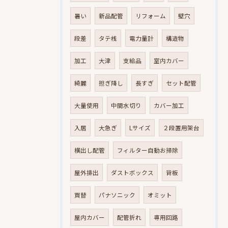
暑い
新品配管
リフォーム
壁穴
段差
タテ桟
電力量計
構造物
加工
大津
支給品
室内カバー
綺麗
担ぎ降し
長すぎ
セット配管
大量使用
中間水切り
カバー加工
入居
大急ぎ
Lサイズ
２段置用架台
横出し配管
フィルター自動お掃除
屋外排出
ダストボックス
背板
買替
パナソニック
オミット
屋内カバー
配管折れ
専用回路