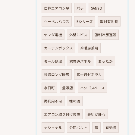
自称エアコン屋
パテ
SANYO
へーベルハウス
Eシリーズ
取付有効長
ヤマダ電機
外壁にビス
強制冷房運転
カーテンボックス
冷暖房兼用
モール処理
窓貫通パネル
あったか
快適ロング暖房
富士通ゼネラル
水口町
量販店
ハシゴスペース
再利用不可
柱の間
エアコン取り付け位置
最初が肝心
ナショナル
公団ボルト
蓋
有効長