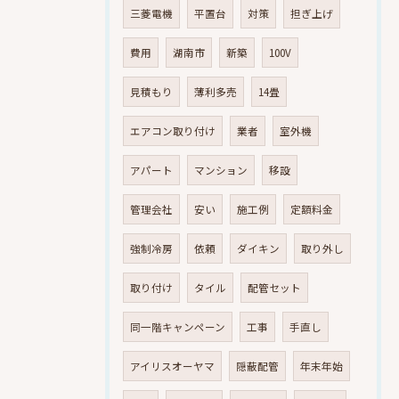
三菱電機
平置台
対策
担ぎ上げ
費用
湖南市
新築
100V
見積もり
薄利多売
14畳
エアコン取り付け
業者
室外機
アパート
マンション
移設
管理会社
安い
施工例
定額料金
強制冷房
依頼
ダイキン
取り外し
取り付け
タイル
配管セット
同一階キャンペーン
工事
手直し
アイリスオーヤマ
隠蔽配管
年末年始