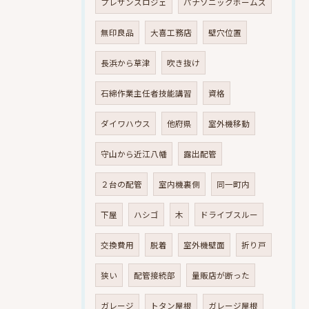
プレサンスロジェ
パナソニックホームズ
無印良品
大喜工務店
壁穴位置
長浜から草津
吹き抜け
石綿作業主任者技能講習
資格
ダイワハウス
他府県
室外機移動
守山から近江八幡
露出配管
２台の配管
室内機裏側
同一町内
下屋
ハシゴ
木
ドライブスルー
交換費用
脱着
室外機壁面
折り戸
狭い
配管接続部
量販店が断った
ガレージ
トタン屋根
ガレージ屋根