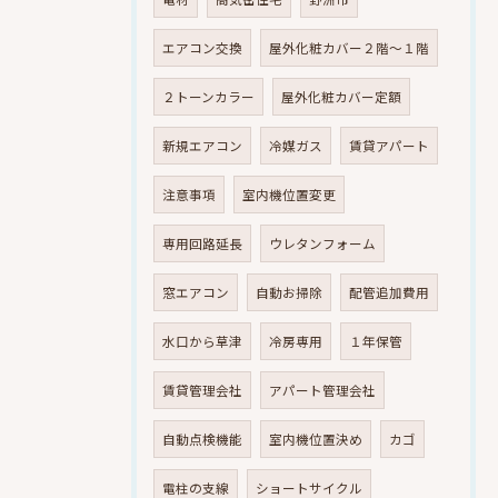
エアコン交換
屋外化粧カバー２階～１階
２トーンカラー
屋外化粧カバー定額
新規エアコン
冷媒ガス
賃貸アパート
注意事項
室内機位置変更
専用回路延長
ウレタンフォーム
窓エアコン
自動お掃除
配管追加費用
水口から草津
冷房専用
１年保管
賃貸管理会社
アパート管理会社
自動点検機能
室内機位置決め
カゴ
電柱の支線
ショートサイクル