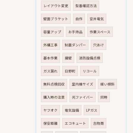
レイアウト変更
型番確認方法
壁面ブラケット
自作
安井電気
容量アップ
お手持品
作業スペース
外構工事
制震ダンパー
穴あけ
基本作業
擁壁
消防設備点検
ガス漏れ
日野町
リコール
無料点検回収
室内機サイズ
緩い傾斜
購入時の注意
光ファイバー
同時
ヤフオク
電気設備
LPガス
保安距離
エコキュート
古物商