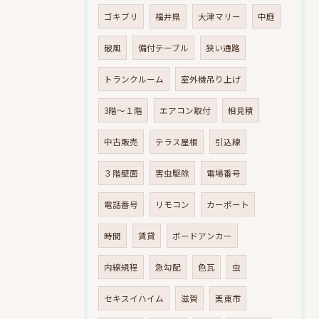
ゴキブリ
福井県
大津マリー
中庭
破風
備付テーブル
狭い通路
トランクルーム
室外機吊り上げ
3階～１階
エアコン取付
相見積
中古販売
テラス屋根
引込線
３階壁面
害虫駆除
電場番号
電話番号
リモコン
カーポート
時間
賃貸
ボードアンカー
内線規程
急勾配
色瓦
虫
セキスイハイム
滋賀
栗東市