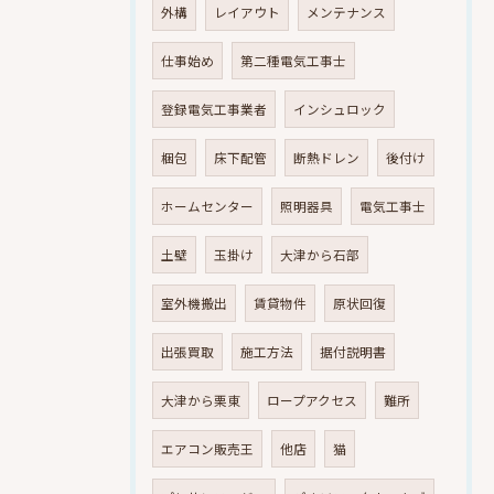
外構
レイアウト
メンテナンス
仕事始め
第二種電気工事士
登録電気工事業者
インシュロック
梱包
床下配管
断熱ドレン
後付け
ホームセンター
照明器具
電気工事士
土壁
玉掛け
大津から石部
室外機搬出
賃貸物件
原状回復
出張買取
施工方法
据付説明書
大津から栗東
ロープアクセス
難所
エアコン販売王
他店
猫