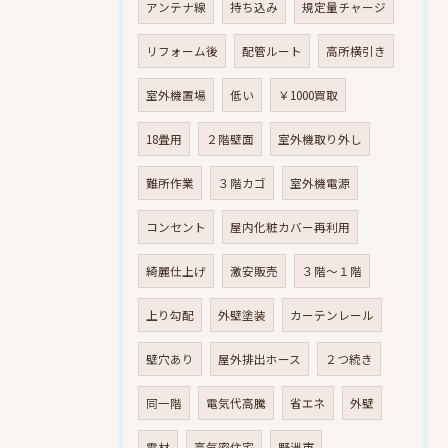
アンテナ線
持ち込み
規定量チャージ
リフォーム後
配管ルート
高所横引き
室外機置場
低い
￥1000買取
18畳用
２階壁面
室外機取り外し
難所作業
３階カゴ
室外機電源
コンセント
屋内化粧カバー再利用
綺麗仕上げ
激安販売
３階～１階
上り勾配
外壁塗装
カーテンレール
壁穴あり
屋外排出ホース
２つ続き
同一階
電気代高騰
省エネ
外壁
電材
高気密住宅
野洲市