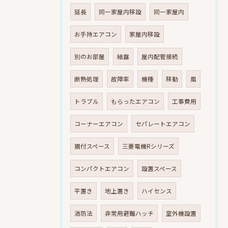
延長
同一家屋内移設
同一家屋内
お手持エアコン
家屋内移設
別のお部屋
結露
屋内配管接続
断熱処理
故障率
機種
移動
風
トラブル
もらったエアコン
工事費用
コーナーエアコン
セパレートエアコン
据付スペース
三菱電機Rシリーズ
コンパクトエアコン
設置スペース
平置き
地上置き
ハイセンス
消防法
非常用避難ハッチ
室外機設置