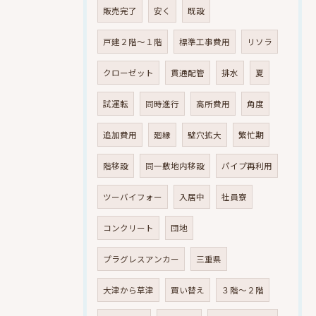
販売完了
安く
既設
戸建２階～１階
標準工事費用
リソラ
クローゼット
貫通配管
排水
夏
試運転
同時進行
高所費用
角度
追加費用
廻縁
壁穴拡大
繁忙期
階移設
同一敷地内移設
パイプ再利用
ツーバイフォー
入居中
社員寮
コンクリート
団地
プラグレスアンカー
三重県
大津から草津
買い替え
３階～２階