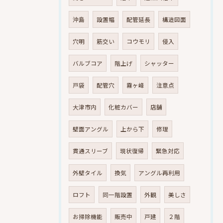
沖島
設置幅
配管延長
構造図面
穴明
筋交い
コウモリ
侵入
バルブコア
階上げ
シャッター
戸袋
配管穴
霧ヶ峰
注意点
大津市内
化粧カバー
店舗
壁面アングル
上から下
修理
貫通スリーブ
現状復帰
緊急対応
外壁タイル
換気
アングル再利用
ロフト
同一階設置
外観
美しさ
お掃除機能
販売中
戸建
２階