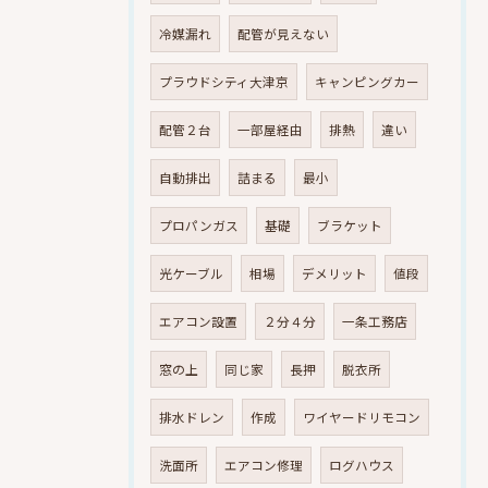
冷媒漏れ
配管が見えない
プラウドシティ大津京
キャンピングカー
配管２台
一部屋経由
排熱
違い
自動排出
詰まる
最小
プロパンガス
基礎
ブラケット
光ケーブル
相場
デメリット
値段
エアコン設置
２分４分
一条工務店
窓の上
同じ家
長押
脱衣所
排水ドレン
作成
ワイヤードリモコン
洗面所
エアコン修理
ログハウス