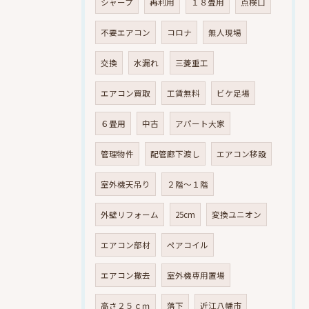
シャープ
再利用
１８畳用
点検口
不要エアコン
コロナ
無人現場
交換
水漏れ
三菱重工
エアコン買取
工賃無料
ビケ足場
６畳用
中古
アパート大家
管理物件
配管廊下渡し
エアコン移設
室外機天吊り
２階～１階
外壁リフォーム
25cm
変換ユニオン
エアコン部材
ペアコイル
エアコン撤去
室外機専用置場
高さ２５ｃｍ
落下
近江八幡市