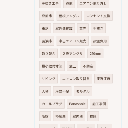
手抜き工事
買取
エアコン取り外し
京都市
屋根アングル
コンセント交換
東芝
室外機移設
業界
手抜き
長浜市
中古エアコン販売
設置費用
取り替え
２段アングル
250mm
最小据付寸法
窓上
不動産
リビング
エアコン取り替え
東近江市
入替
冷媒不足
モルタル
カールプラグ
Panasonic
施工事例
冷媒
換気扇
室内機
故障