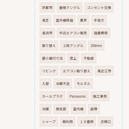
京都市
屋根アングル
コンセント交換
東芝
室外機移設
業界
手抜き
長浜市
中古エアコン販売
設置費用
取り替え
２段アングル
250mm
最小据付寸法
窓上
不動産
リビング
エアコン取り替え
東近江市
入替
冷媒不足
モルタル
カールプラグ
Panasonic
施工事例
冷媒
換気扇
室内機
故障
シャープ
再利用
１８畳用
点検口