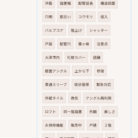
沖島
設置幅
配管延長
構造図面
穴明
筋交い
コウモリ
侵入
バルブコア
階上げ
シャッター
戸袋
配管穴
霧ヶ峰
注意点
大津市内
化粧カバー
店舗
壁面アングル
上から下
修理
貫通スリーブ
現状復帰
緊急対応
外壁タイル
換気
アングル再利用
ロフト
同一階設置
外観
美しさ
お掃除機能
販売中
戸建
２階