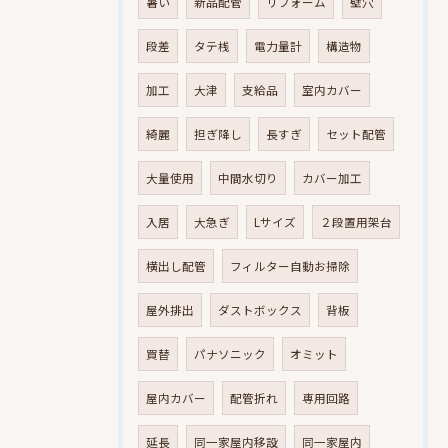
暑い
新品配管
リフォーム
壁穴
段差
タテ桟
電力量計
構造物
加工
大津
支給品
室内カバー
綺麗
担ぎ降し
長すぎ
セット配管
大量使用
中間水切り
カバー加工
入居
大急ぎ
Lサイズ
２段置用架台
横出し配管
フィルター自動お掃除
屋外排出
ダストボックス
背板
買替
パナソニック
オミット
屋内カバー
配管折れ
専用回路
延長
同一家屋内移設
同一家屋内