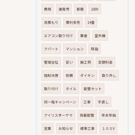
費用
湖南市
新築
100V
見積もり
薄利多売
14畳
エアコン取り付け
業者
室外機
アパート
マンション
移設
管理会社
安い
施工例
定額料金
強制冷房
依頼
ダイキン
取り外し
取り付け
タイル
配管セット
同一階キャンペーン
工事
手直し
アイリスオーヤマ
隠蔽配管
年末年始
営業
お知らせ
標準工事
１００V