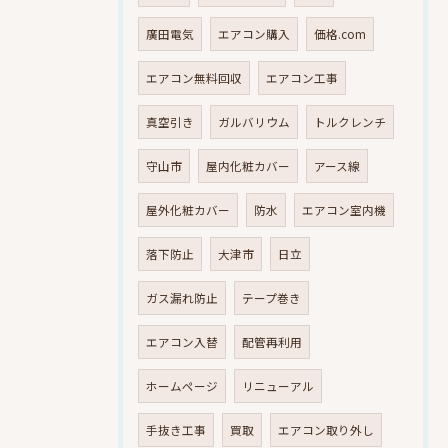
廣田電気
エアコン購入
価格.com
エアコン無料回収
エアコン工事
真空引き
ガルバリウム
トルクレンチ
守山市
屋内化粧カバー
アース線
屋外化粧カバー
防水
エアコン室内機
落下防止
大津市
日立
ガス漏れ防止
テープ巻き
エアコン入替
配管再利用
ホームページ
リニューアル
手抜き工事
買取
エアコン取り外し