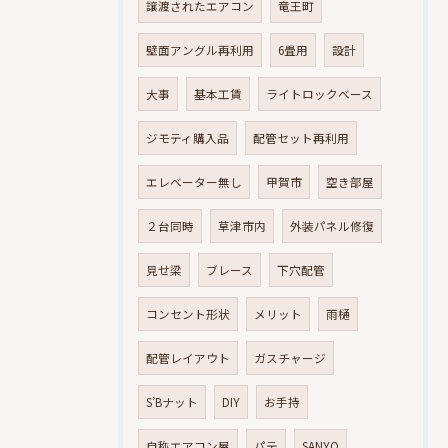
譲渡されたエアコン
竜王町
壁面アングル再利用
6畳用
設計
大事
基本工賃
ライトロックベース
ジモティ購入品
配管セット再利用
エレベーター無し
甲賀市
空き部屋
２台同時
草津市内
外装パネル修復
見せ梁
ブレース
下穴配管
コンセント形状
メリット
雨樋
配管レイアウト
ガスチャージ
S’Bナット
DIY
お手持
自称エアコン屋
パテ
SANYO