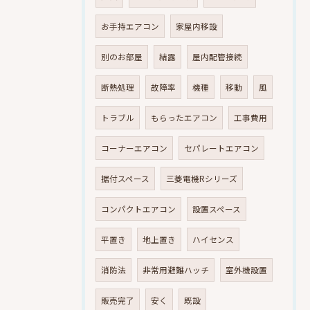
お手持エアコン
家屋内移設
別のお部屋
結露
屋内配管接続
断熱処理
故障率
機種
移動
風
トラブル
もらったエアコン
工事費用
コーナーエアコン
セパレートエアコン
据付スペース
三菱電機Rシリーズ
コンパクトエアコン
設置スペース
平置き
地上置き
ハイセンス
消防法
非常用避難ハッチ
室外機設置
販売完了
安く
既設