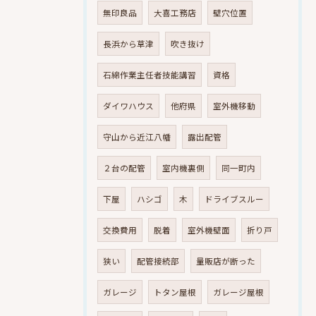
無印良品
大喜工務店
壁穴位置
長浜から草津
吹き抜け
石綿作業主任者技能講習
資格
ダイワハウス
他府県
室外機移動
守山から近江八幡
露出配管
２台の配管
室内機裏側
同一町内
下屋
ハシゴ
木
ドライブスルー
交換費用
脱着
室外機壁面
折り戸
狭い
配管接続部
量販店が断った
ガレージ
トタン屋根
ガレージ屋根