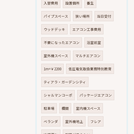
入替費用
設置個所
養生
パイプスペース
狭い場所
当日受付
ウッドデッキ
エアコン工事費用
不要になったエアコン
浴室前室
室外機スペース
マルチエアコン
1m=￥2200
低圧電気取扱業務特別教育
ティアラ・ガーデンシティ
シャルマンコーポ
パッケージエアコン
駐車場
欄間
室内機スペース
ベランダ
室外機地上
フレア