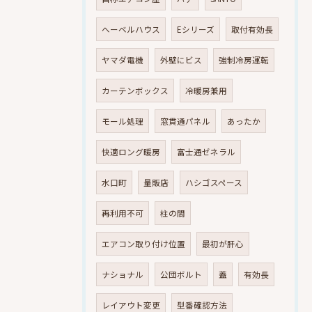
へーベルハウス
Eシリーズ
取付有効長
ヤマダ電機
外壁にビス
強制冷房運転
カーテンボックス
冷暖房兼用
モール処理
窓貫通パネル
あったか
快適ロング暖房
富士通ゼネラル
水口町
量販店
ハシゴスペース
再利用不可
柱の間
エアコン取り付け位置
最初が肝心
ナショナル
公団ボルト
蓋
有効長
レイアウト変更
型番確認方法