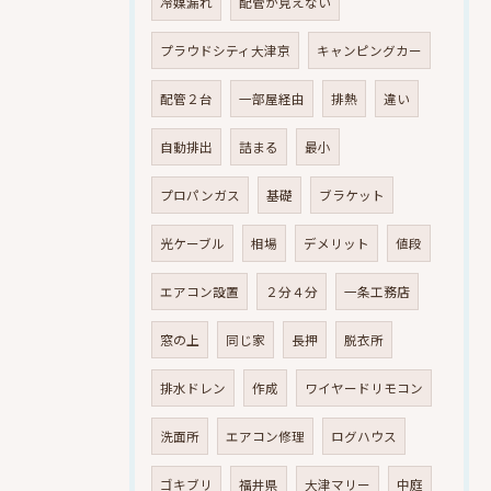
冷媒漏れ
配管が見えない
プラウドシティ大津京
キャンピングカー
配管２台
一部屋経由
排熱
違い
自動排出
詰まる
最小
プロパンガス
基礎
ブラケット
光ケーブル
相場
デメリット
値段
エアコン設置
２分４分
一条工務店
窓の上
同じ家
長押
脱衣所
排水ドレン
作成
ワイヤードリモコン
洗面所
エアコン修理
ログハウス
ゴキブリ
福井県
大津マリー
中庭