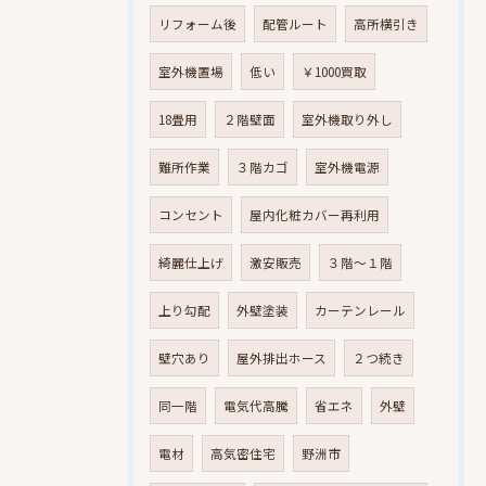
リフォーム後
配管ルート
高所横引き
室外機置場
低い
￥1000買取
18畳用
２階壁面
室外機取り外し
難所作業
３階カゴ
室外機電源
コンセント
屋内化粧カバー再利用
綺麗仕上げ
激安販売
３階～１階
上り勾配
外壁塗装
カーテンレール
壁穴あり
屋外排出ホース
２つ続き
同一階
電気代高騰
省エネ
外壁
電材
高気密住宅
野洲市