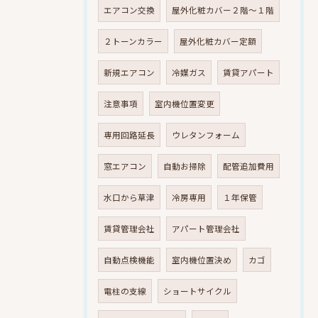
エアコン交換
屋外化粧カバー２階～１階
２トーンカラー
屋外化粧カバー定額
新規エアコン
冷媒ガス
賃貸アパート
注意事項
室内機位置変更
専用回路延長
ウレタンフォーム
窓エアコン
自動お掃除
配管追加費用
水口から草津
冷房専用
１年保管
賃貸管理会社
アパート管理会社
自動点検機能
室内機位置決め
カゴ
電柱の支線
ショートサイクル