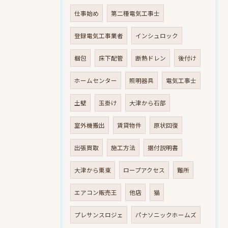
仕事始め
第二種電気工事士
登録電気工事業者
インシュロック
梱包
床下配管
断熱ドレン
後付け
ホームセンター
照明器具
電気工事士
土壁
玉掛け
大津から石部
室外機搬出
賃貸物件
原状回復
出張買取
施工方法
据付説明書
大津から栗東
ロープアクセス
難所
エアコン販売王
他店
猫
プレサンスロジェ
パナソニックホームズ