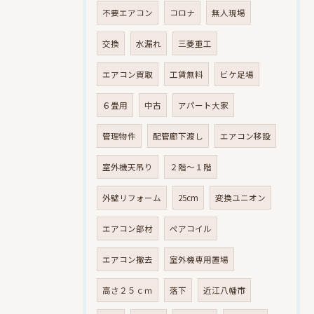
不要エアコン
コロナ
無人現場
交換
水漏れ
三菱重工
エアコン買取
工賃無料
ビケ足場
６畳用
中古
アパート大家
管理物件
配管廊下渡し
エアコン移設
室外機天吊り
２階～１階
外壁リフォーム
25cm
変換ユニオン
エアコン部材
ペアコイル
エアコン撤去
室外機専用置場
高さ２５ｃｍ
落下
近江八幡市