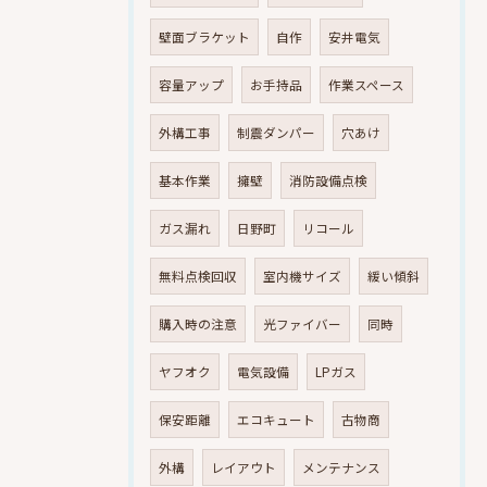
壁面ブラケット
自作
安井電気
容量アップ
お手持品
作業スペース
外構工事
制震ダンパー
穴あけ
基本作業
擁壁
消防設備点検
ガス漏れ
日野町
リコール
無料点検回収
室内機サイズ
緩い傾斜
購入時の注意
光ファイバー
同時
ヤフオク
電気設備
LPガス
保安距離
エコキュート
古物商
外構
レイアウト
メンテナンス