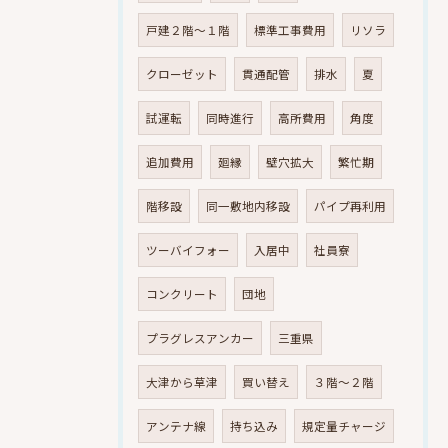
戸建２階～１階
標準工事費用
リソラ
クローゼット
貫通配管
排水
夏
試運転
同時進行
高所費用
角度
追加費用
廻縁
壁穴拡大
繁忙期
階移設
同一敷地内移設
パイプ再利用
ツーバイフォー
入居中
社員寮
コンクリート
団地
プラグレスアンカー
三重県
大津から草津
買い替え
３階～２階
アンテナ線
持ち込み
規定量チャージ