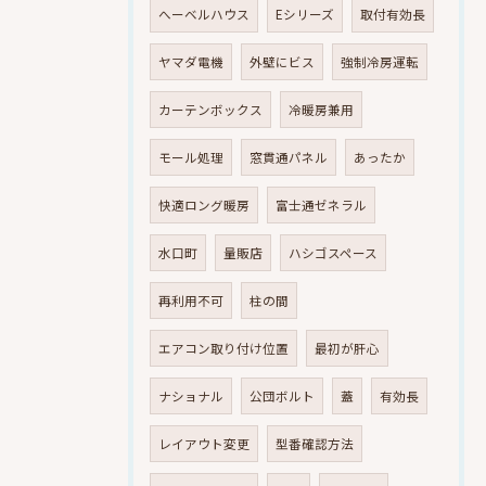
へーベルハウス
Eシリーズ
取付有効長
ヤマダ電機
外壁にビス
強制冷房運転
カーテンボックス
冷暖房兼用
モール処理
窓貫通パネル
あったか
快適ロング暖房
富士通ゼネラル
水口町
量販店
ハシゴスペース
再利用不可
柱の間
エアコン取り付け位置
最初が肝心
ナショナル
公団ボルト
蓋
有効長
レイアウト変更
型番確認方法