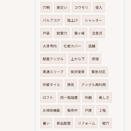
穴明
筋交い
コウモリ
侵入
バルブコア
階上げ
シャッター
戸袋
配管穴
霧ヶ峰
注意点
大津市内
化粧カバー
店舗
壁面アングル
上から下
修理
貫通スリーブ
現状復帰
緊急対応
外壁タイル
換気
アングル再利用
ロフト
同一階設置
外観
美しさ
お掃除機能
販売中
戸建
２階
暑い
新品配管
リフォーム
壁穴