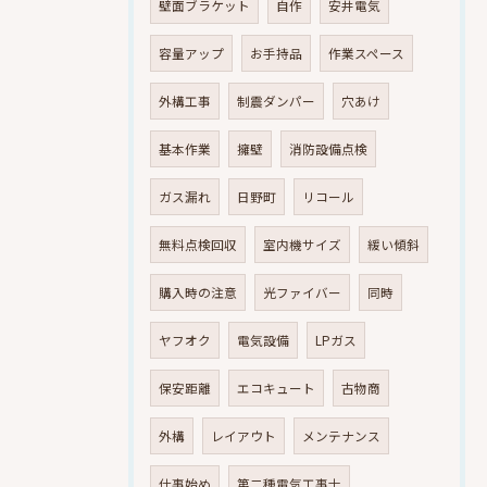
壁面ブラケット
自作
安井電気
容量アップ
お手持品
作業スペース
外構工事
制震ダンパー
穴あけ
基本作業
擁壁
消防設備点検
ガス漏れ
日野町
リコール
無料点検回収
室内機サイズ
緩い傾斜
購入時の注意
光ファイバー
同時
ヤフオク
電気設備
LPガス
保安距離
エコキュート
古物商
外構
レイアウト
メンテナンス
仕事始め
第二種電気工事士