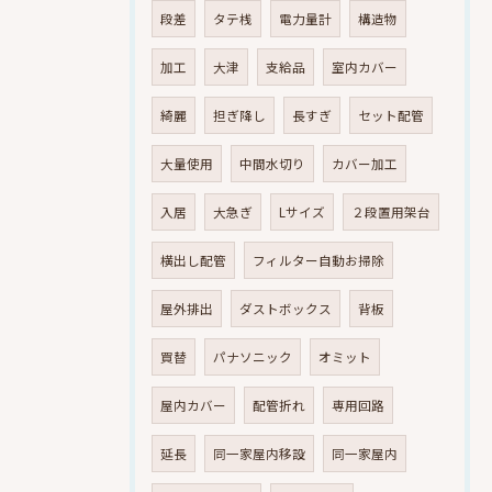
段差
タテ桟
電力量計
構造物
加工
大津
支給品
室内カバー
綺麗
担ぎ降し
長すぎ
セット配管
大量使用
中間水切り
カバー加工
入居
大急ぎ
Lサイズ
２段置用架台
横出し配管
フィルター自動お掃除
屋外排出
ダストボックス
背板
買替
パナソニック
オミット
屋内カバー
配管折れ
専用回路
延長
同一家屋内移設
同一家屋内