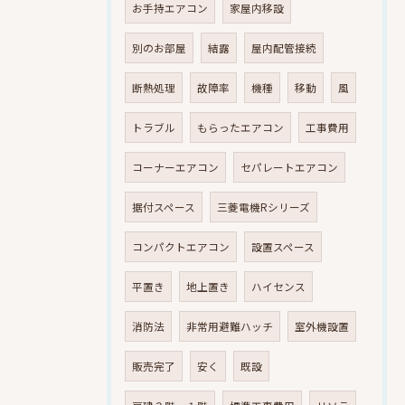
お手持エアコン
家屋内移設
別のお部屋
結露
屋内配管接続
断熱処理
故障率
機種
移動
風
トラブル
もらったエアコン
工事費用
コーナーエアコン
セパレートエアコン
据付スペース
三菱電機Rシリーズ
コンパクトエアコン
設置スペース
平置き
地上置き
ハイセンス
消防法
非常用避難ハッチ
室外機設置
販売完了
安く
既設