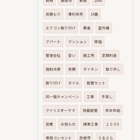
費用
湖南市
新築
100V
見積もり
薄利多売
14畳
エアコン取り付け
業者
室外機
アパート
マンション
移設
管理会社
安い
施工例
定額料金
強制冷房
依頼
ダイキン
取り外し
取り付け
タイル
配管セット
同一階キャンペーン
工事
手直し
アイリスオーヤマ
隠蔽配管
年末年始
営業
お知らせ
標準工事
１００V
専用コンセント
彦根市
うるさら