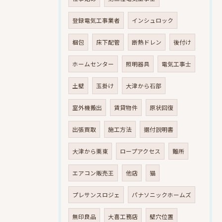
登録電気工事業者
インシュロック
梱包
床下配管
断熱ドレン
後付け
ホームセンター
照明器具
電気工事士
土壁
玉掛け
大津から石部
室外機搬出
賃貸物件
原状回復
出張買取
施工方法
据付説明書
大津から栗東
ロープアクセス
難所
エアコン販売王
他店
猫
プレサンスロジェ
パナソニックホームズ
無印良品
大喜工務店
壁穴位置