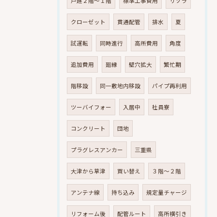
戸建２階～１階
標準工事費用
リソラ
クローゼット
貫通配管
排水
夏
試運転
同時進行
高所費用
角度
追加費用
廻縁
壁穴拡大
繁忙期
階移設
同一敷地内移設
パイプ再利用
ツーバイフォー
入居中
社員寮
コンクリート
団地
プラグレスアンカー
三重県
大津から草津
買い替え
３階～２階
アンテナ線
持ち込み
規定量チャージ
リフォーム後
配管ルート
高所横引き