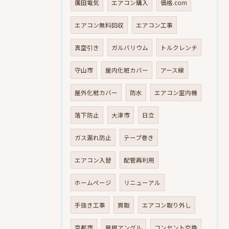
廣田電気
エアコン購入
価格.com
エアコン無料回収
エアコン工事
真空引き
ガルバリウム
トルクレンチ
守山市
屋内化粧カバー
アース線
屋外化粧カバー
防水
エアコン室内機
落下防止
大津市
日立
ガス漏れ防止
テープ巻き
エアコン入替
配管再利用
ホームページ
リニューアル
手抜き工事
買取
エアコン取り外し
京都市
屋根アングル
コンセント交換