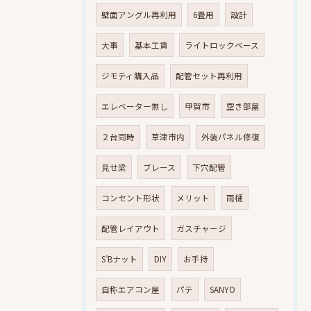
壁面アングル再利用
6畳用
設計
大事
基本工賃
ライトロックベース
ジモティ購入品
配管セット再利用
エレベーター無し
甲賀市
空き部屋
２台同時
草津市内
外装パネル修復
見せ梁
ブレース
下穴配管
コンセント形状
メリット
雨樋
配管レイアウト
ガスチャージ
S’Bナット
DIY
お手持
自称エアコン屋
パテ
SANYO