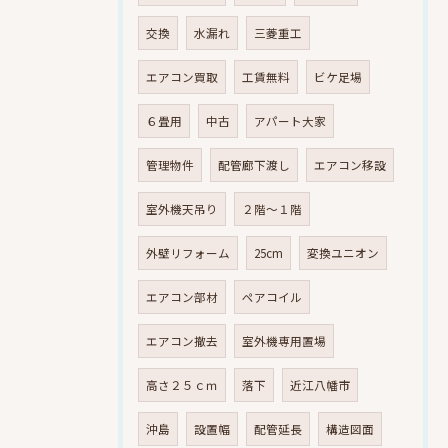
交換
水漏れ
三菱重工
エアコン買取
工賃無料
ビケ足場
６畳用
中古
アパート大家
管理物件
配管廊下渡し
エアコン移設
室外機天吊り
２階～１階
外壁リフォーム
25cm
変換ユニオン
エアコン部材
ペアコイル
エアコン撤去
室外機専用置場
高さ２５ｃｍ
落下
近江八幡市
沖島
設置幅
配管延長
構造図面