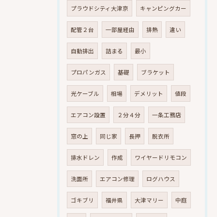
プラウドシティ大津京
キャンピングカー
配管２台
一部屋経由
排熱
違い
自動排出
詰まる
最小
プロパンガス
基礎
ブラケット
光ケーブル
相場
デメリット
値段
エアコン設置
２分４分
一条工務店
窓の上
同じ家
長押
脱衣所
排水ドレン
作成
ワイヤードリモコン
洗面所
エアコン修理
ログハウス
ゴキブリ
福井県
大津マリー
中庭