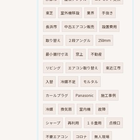
東芝
室外機移設
業界
手抜き
長浜市
中古エアコン販売
設置費用
取り替え
２段アングル
250mm
最小据付寸法
窓上
不動産
リビング
エアコン取り替え
東近江市
入替
冷媒不足
モルタル
カールプラグ
Panasonic
施工事例
冷媒
換気扇
室内機
故障
シャープ
再利用
１８畳用
点検口
不要エアコン
コロナ
無人現場