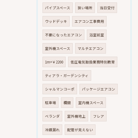
パイプスペース
狭い場所
当日受付
ウッドデッキ
エアコン工事費用
不要になったエアコン
浴室前室
室外機スペース
マルチエアコン
1m=￥2200
低圧電気取扱業務特別教育
ティアラ・ガーデンシティ
シャルマンコーポ
パッケージエアコン
駐車場
欄間
室内機スペース
ベランダ
室外機地上
フレア
冷媒漏れ
配管が見えない