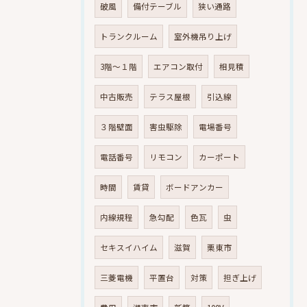
破風
備付テーブル
狭い通路
トランクルーム
室外機吊り上げ
3階～１階
エアコン取付
相見積
中古販売
テラス屋根
引込線
３階壁面
害虫駆除
電場番号
電話番号
リモコン
カーポート
時間
賃貸
ボードアンカー
内線規程
急勾配
色瓦
虫
セキスイハイム
滋賀
栗東市
三菱電機
平置台
対策
担ぎ上げ