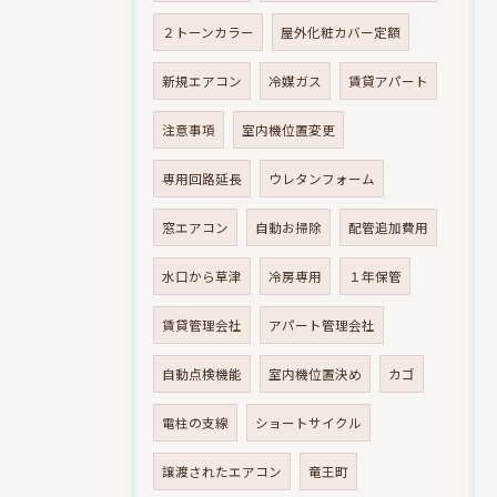
２トーンカラー
屋外化粧カバー定額
新規エアコン
冷媒ガス
賃貸アパート
注意事項
室内機位置変更
専用回路延長
ウレタンフォーム
窓エアコン
自動お掃除
配管追加費用
水口から草津
冷房専用
１年保管
賃貸管理会社
アパート管理会社
自動点検機能
室内機位置決め
カゴ
電柱の支線
ショートサイクル
譲渡されたエアコン
竜王町