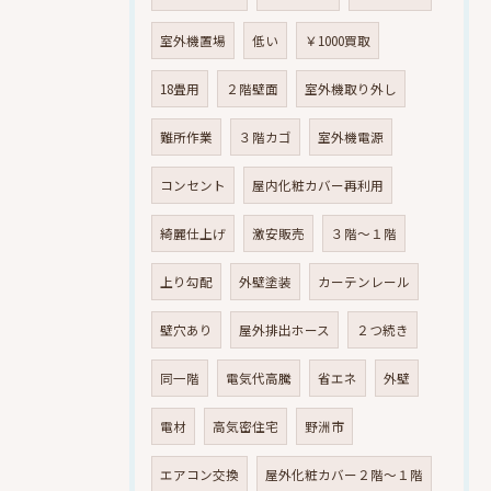
室外機置場
低い
￥1000買取
18畳用
２階壁面
室外機取り外し
難所作業
３階カゴ
室外機電源
コンセント
屋内化粧カバー再利用
綺麗仕上げ
激安販売
３階～１階
上り勾配
外壁塗装
カーテンレール
壁穴あり
屋外排出ホース
２つ続き
同一階
電気代高騰
省エネ
外壁
電材
高気密住宅
野洲市
エアコン交換
屋外化粧カバー２階～１階