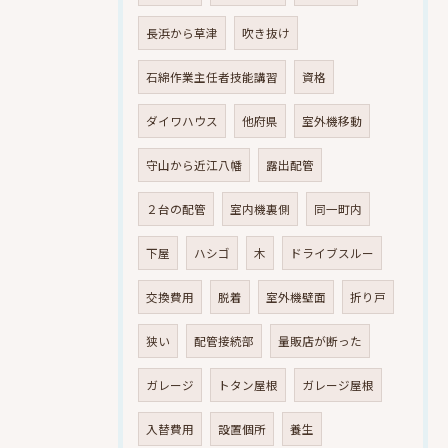
長浜から草津
吹き抜け
石綿作業主任者技能講習
資格
ダイワハウス
他府県
室外機移動
守山から近江八幡
露出配管
２台の配管
室内機裏側
同一町内
下屋
ハシゴ
木
ドライブスルー
交換費用
脱着
室外機壁面
折り戸
狭い
配管接続部
量販店が断った
ガレージ
トタン屋根
ガレージ屋根
入替費用
設置個所
養生