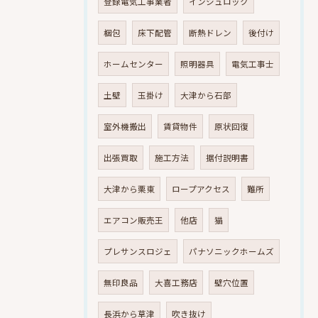
登録電気工事業者
インシュロック
梱包
床下配管
断熱ドレン
後付け
ホームセンター
照明器具
電気工事士
土壁
玉掛け
大津から石部
室外機搬出
賃貸物件
原状回復
出張買取
施工方法
据付説明書
大津から栗東
ロープアクセス
難所
エアコン販売王
他店
猫
プレサンスロジェ
パナソニックホームズ
無印良品
大喜工務店
壁穴位置
長浜から草津
吹き抜け