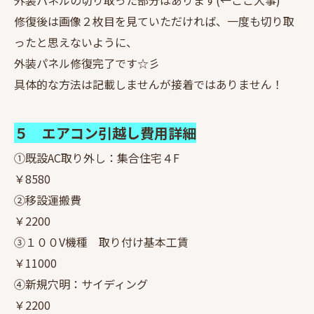
外装パネルの切り取った部分はあります(←ここ大事)
修復後は画像２枚目を見ていただければ、一度も切り取
ったと思えないように、
外装パネル修復完了です☆彡
具体的な方法は記載しませんが接着ではありません！
５ エアコン引越し費用詳細
①既設AC取り外し：集合住宅４F
￥8580
②移設運搬費
￥2200
③１００V機種 取り付け基本工賃
￥11000
④新規穴明：サイディング
￥2200