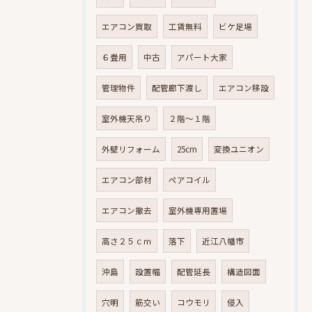
エアコン買取
工賃無料
ビケ足場
６畳用
中古
アパート大家
管理物件
配管廊下渡し
エアコン移設
室外機天吊り
２階～１階
外壁リフォーム
25cm
変換ユニオン
エアコン部材
ペアコイル
エアコン撤去
室外機専用置場
高さ２５ｃｍ
落下
近江八幡市
沖島
設置幅
配管延長
構造図面
穴明
筋交い
コウモリ
侵入