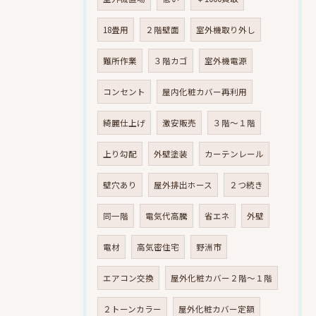
18畳用
２階壁面
室外機取り外し
難所作業
３階カゴ
室外機電源
コンセント
屋内化粧カバー再利用
綺麗仕上げ
激安販売
３階～１階
上り勾配
外壁塗装
カーテンレール
壁穴あり
屋外排出ホース
２つ続き
同一階
電気代高騰
省エネ
外壁
電材
高気密住宅
野洲市
エアコン交換
屋外化粧カバー２階～１階
２トーンカラー
屋外化粧カバー定額