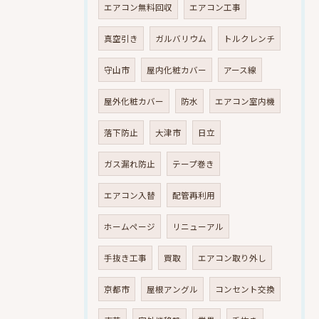
エアコン無料回収
エアコン工事
真空引き
ガルバリウム
トルクレンチ
守山市
屋内化粧カバー
アース線
屋外化粧カバー
防水
エアコン室内機
落下防止
大津市
日立
ガス漏れ防止
テープ巻き
エアコン入替
配管再利用
ホームページ
リニューアル
手抜き工事
買取
エアコン取り外し
京都市
屋根アングル
コンセント交換