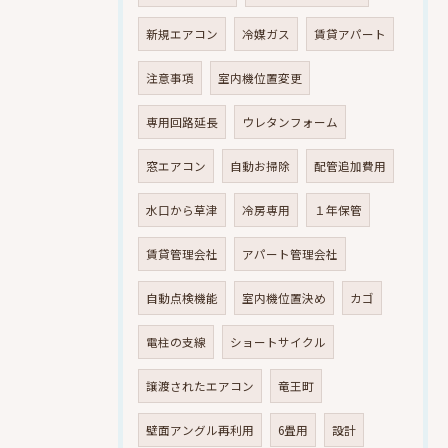
新規エアコン
冷媒ガス
賃貸アパート
注意事項
室内機位置変更
専用回路延長
ウレタンフォーム
窓エアコン
自動お掃除
配管追加費用
水口から草津
冷房専用
１年保管
賃貸管理会社
アパート管理会社
自動点検機能
室内機位置決め
カゴ
電柱の支線
ショートサイクル
譲渡されたエアコン
竜王町
壁面アングル再利用
6畳用
設計