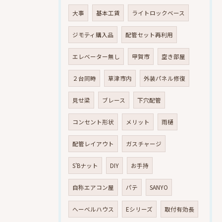
大事
基本工賃
ライトロックベース
ジモティ購入品
配管セット再利用
エレベーター無し
甲賀市
空き部屋
２台同時
草津市内
外装パネル修復
見せ梁
ブレース
下穴配管
コンセント形状
メリット
雨樋
配管レイアウト
ガスチャージ
S’Bナット
DIY
お手持
自称エアコン屋
パテ
SANYO
へーベルハウス
Eシリーズ
取付有効長