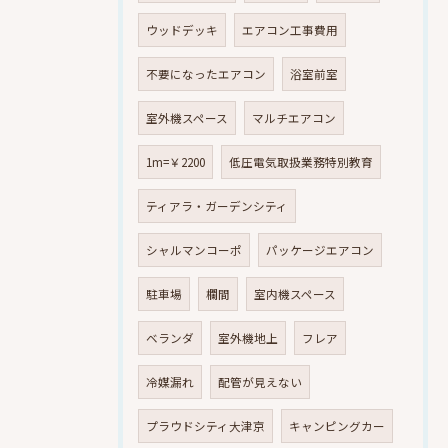
ウッドデッキ
エアコン工事費用
不要になったエアコン
浴室前室
室外機スペース
マルチエアコン
1m=￥2200
低圧電気取扱業務特別教育
ティアラ・ガーデンシティ
シャルマンコーポ
パッケージエアコン
駐車場
欄間
室内機スペース
ベランダ
室外機地上
フレア
冷媒漏れ
配管が見えない
プラウドシティ大津京
キャンピングカー