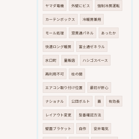
ヤマダ電機
外壁にビス
強制冷房運転
カーテンボックス
冷暖房兼用
モール処理
窓貫通パネル
あったか
快適ロング暖房
富士通ゼネラル
水口町
量販店
ハシゴスペース
再利用不可
柱の間
エアコン取り付け位置
最初が肝心
ナショナル
公団ボルト
蓋
有効長
レイアウト変更
型番確認方法
壁面ブラケット
自作
安井電気