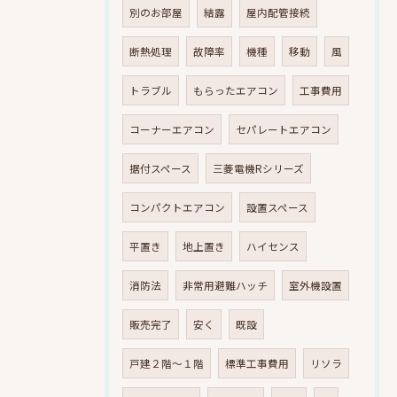
別のお部屋
結露
屋内配管接続
断熱処理
故障率
機種
移動
風
トラブル
もらったエアコン
工事費用
コーナーエアコン
セパレートエアコン
据付スペース
三菱電機Rシリーズ
コンパクトエアコン
設置スペース
平置き
地上置き
ハイセンス
消防法
非常用避難ハッチ
室外機設置
販売完了
安く
既設
戸建２階～１階
標準工事費用
リソラ