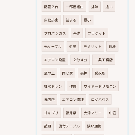
配管２台
一部屋経由
排熱
違い
自動排出
詰まる
最小
プロパンガス
基礎
ブラケット
光ケーブル
相場
デメリット
値段
エアコン設置
２分４分
一条工務店
窓の上
同じ家
長押
脱衣所
排水ドレン
作成
ワイヤードリモコン
洗面所
エアコン修理
ログハウス
ゴキブリ
福井県
大津マリー
中庭
破風
備付テーブル
狭い通路