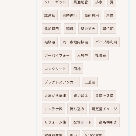
クローゼット
貫通配管
排水
夏
試運転
同時進行
高所費用
角度
追加費用
廻縁
壁穴拡大
繁忙期
階移設
同一敷地内移設
パイプ再利用
ツーバイフォー
入居中
社員寮
コンクリート
団地
プラグレスアンカー
三重県
大津から草津
買い替え
３階～２階
アンテナ線
持ち込み
規定量チャージ
リフォーム後
配管ルート
高所横引き
室外機置場
低い
￥1000買取