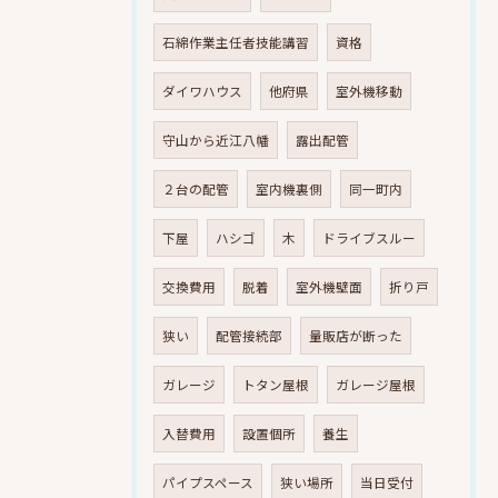
石綿作業主任者技能講習
資格
ダイワハウス
他府県
室外機移動
守山から近江八幡
露出配管
２台の配管
室内機裏側
同一町内
下屋
ハシゴ
木
ドライブスルー
交換費用
脱着
室外機壁面
折り戸
狭い
配管接続部
量販店が断った
ガレージ
トタン屋根
ガレージ屋根
入替費用
設置個所
養生
パイプスペース
狭い場所
当日受付