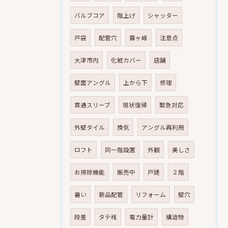
バルブコア
階上げ
シャッター
戸袋
配管穴
霧ヶ峰
注意点
大津市内
化粧カバー
店舗
壁面アングル
上から下
修理
貫通スリーブ
現状復帰
緊急対応
外壁タイル
換気
アングル再利用
ロフト
同一階設置
外観
美しさ
お掃除機能
販売中
戸建
２階
暑い
新品配管
リフォーム
壁穴
段差
タテ桟
電力量計
構造物