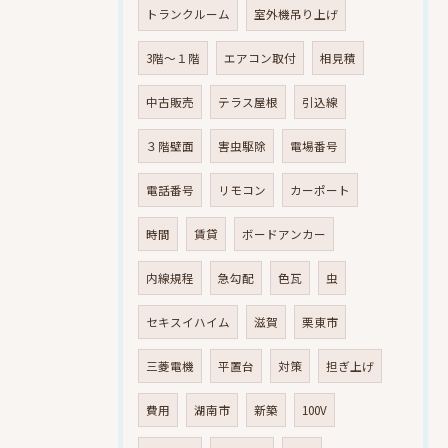
トランクルーム
室外機吊り上げ
3階～１階
エアコン取付
相見積
中古販売
テラス屋根
引込線
３階壁面
害虫駆除
電場番号
電話番号
リモコン
カーポート
時間
賃貸
ボードアンカー
内線規程
急勾配
色瓦
虫
セキスイハイム
滋賀
栗東市
三菱電機
平置台
対策
担ぎ上げ
費用
湖南市
新築
100V