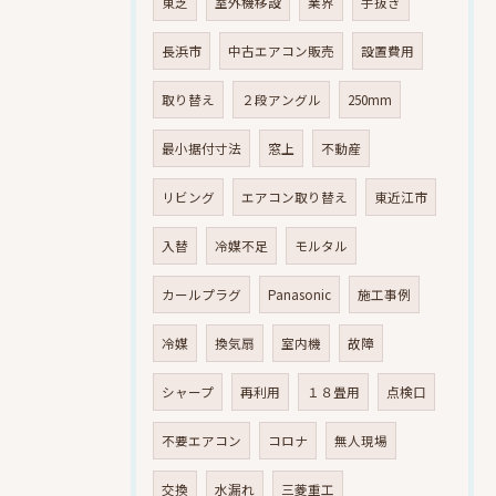
東芝
室外機移設
業界
手抜き
長浜市
中古エアコン販売
設置費用
取り替え
２段アングル
250mm
最小据付寸法
窓上
不動産
リビング
エアコン取り替え
東近江市
入替
冷媒不足
モルタル
カールプラグ
Panasonic
施工事例
冷媒
換気扇
室内機
故障
シャープ
再利用
１８畳用
点検口
不要エアコン
コロナ
無人現場
交換
水漏れ
三菱重工