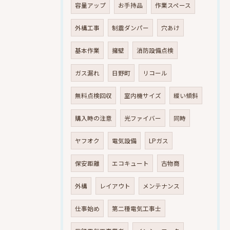
容量アップ
お手持品
作業スペース
外構工事
制震ダンパー
穴あけ
基本作業
擁壁
消防設備点検
ガス漏れ
日野町
リコール
無料点検回収
室内機サイズ
緩い傾斜
購入時の注意
光ファイバー
同時
ヤフオク
電気設備
LPガス
保安距離
エコキュート
古物商
外構
レイアウト
メンテナンス
仕事始め
第二種電気工事士