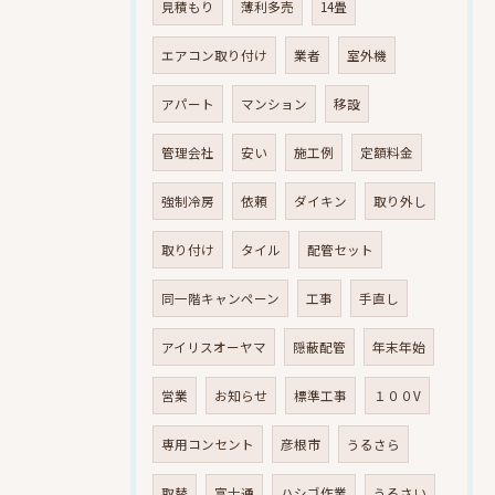
見積もり
薄利多売
14畳
エアコン取り付け
業者
室外機
アパート
マンション
移設
管理会社
安い
施工例
定額料金
強制冷房
依頼
ダイキン
取り外し
取り付け
タイル
配管セット
同一階キャンペーン
工事
手直し
アイリスオーヤマ
隠蔽配管
年末年始
営業
お知らせ
標準工事
１００V
専用コンセント
彦根市
うるさら
取替
富士通
ハシゴ作業
うるさい