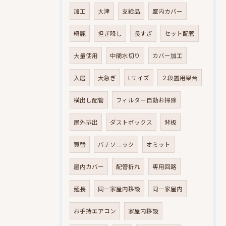
加工
大津
支給品
室内カバー
綺麗
担ぎ降し
長すぎ
セット配管
大量使用
中間水切り
カバー加工
入居
大急ぎ
Lサイズ
２段置用架台
横出し配管
フィルター自動お掃除
屋外排出
ダストボックス
背板
買替
パナソニック
オミット
屋内カバー
配管折れ
専用回路
延長
同一家屋内移設
同一家屋内
お手持エアコン
家屋内移設