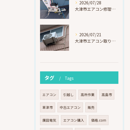
2026/07/28
大津市エアコン修理｜冷媒漏れを特定！高所作業で東芝RAS-F221ARTを修理・ガスチャージ
2026/07/21
大津市エアコン取り付け｜他社で断られたマンション3階の壁面アングル高所作業（ハイセンス HA-J22H-W・プレジーオビワコ）
タグ
Tags
エアコン
引越し
高所作業
高島市
草津市
中古エアコン
販売
廣田電気
エアコン購入
価格.com