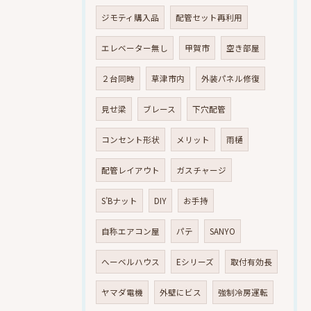
ジモティ購入品
配管セット再利用
エレベーター無し
甲賀市
空き部屋
２台同時
草津市内
外装パネル修復
見せ梁
ブレース
下穴配管
コンセント形状
メリット
雨樋
配管レイアウト
ガスチャージ
S’Bナット
DIY
お手持
自称エアコン屋
パテ
SANYO
へーベルハウス
Eシリーズ
取付有効長
ヤマダ電機
外壁にビス
強制冷房運転