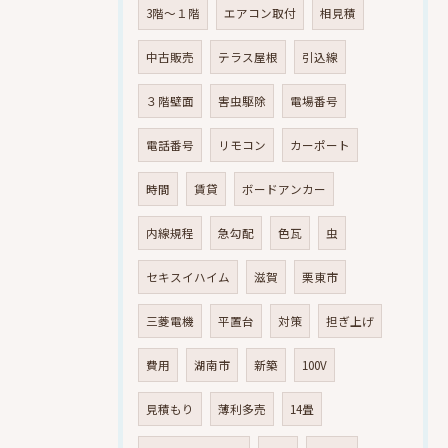
3階～１階
エアコン取付
相見積
中古販売
テラス屋根
引込線
３階壁面
害虫駆除
電場番号
電話番号
リモコン
カーポート
時間
賃貸
ボードアンカー
内線規程
急勾配
色瓦
虫
セキスイハイム
滋賀
栗東市
三菱電機
平置台
対策
担ぎ上げ
費用
湖南市
新築
100V
見積もり
薄利多売
14畳