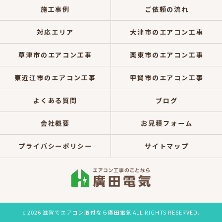
施工事例
ご依頼の流れ
対応エリア
大津市のエアコン工事
草津市のエアコン工事
栗東市のエアコン工事
東近江市のエアコン工事
甲賀市のエアコン工事
よくある質問
ブログ
会社概要
お見積フォーム
プライバシーポリシー
サイトマップ
c 2026 滋賀でエアコン取付なら廣田電気 ALL RIGHTS RESERVED.