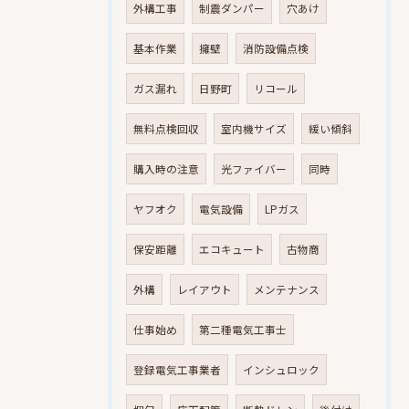
外構工事
制震ダンパー
穴あけ
基本作業
擁壁
消防設備点検
ガス漏れ
日野町
リコール
無料点検回収
室内機サイズ
緩い傾斜
購入時の注意
光ファイバー
同時
ヤフオク
電気設備
LPガス
保安距離
エコキュート
古物商
外構
レイアウト
メンテナンス
仕事始め
第二種電気工事士
登録電気工事業者
インシュロック