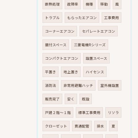
断熱処理
故障率
機種
移動
風
トラブル
もらったエアコン
工事費用
コーナーエアコン
セパレートエアコン
据付スペース
三菱電機Rシリーズ
コンパクトエアコン
設置スペース
平置き
地上置き
ハイセンス
消防法
非常用避難ハッチ
室外機設置
販売完了
安く
既設
戸建２階～１階
標準工事費用
リソラ
クローゼット
貫通配管
排水
夏