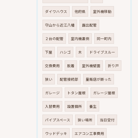
ダイワハウス
他府県
室外機移動
守山から近江八幡
露出配管
２台の配管
室内機裏側
同一町内
下屋
ハシゴ
木
ドライブスルー
交換費用
脱着
室外機壁面
折り戸
狭い
配管接続部
量販店が断った
ガレージ
トタン屋根
ガレージ屋根
入替費用
設置個所
養生
パイプスペース
狭い場所
当日受付
ウッドデッキ
エアコン工事費用