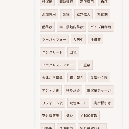
試運転
同時進行
高所費用
角度
追加費用
廻縁
壁穴拡大
繁忙期
階移設
同一敷地内移設
パイプ再利用
ツーバイフォー
入居中
社員寮
コンクリート
団地
プラグレスアンカー
三重県
大津から草津
買い替え
３階～２階
アンテナ線
持ち込み
規定量チャージ
リフォーム後
配管ルート
高所横引き
室外機置場
低い
￥1000買取
18畳用
２階壁面
室外機取り外し