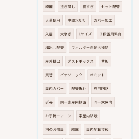
綺麗
担ぎ降し
長すぎ
セット配管
大量使用
中間水切り
カバー加工
入居
大急ぎ
Lサイズ
２段置用架台
横出し配管
フィルター自動お掃除
屋外排出
ダストボックス
背板
買替
パナソニック
オミット
屋内カバー
配管折れ
専用回路
延長
同一家屋内移設
同一家屋内
お手持エアコン
家屋内移設
別のお部屋
結露
屋内配管接続