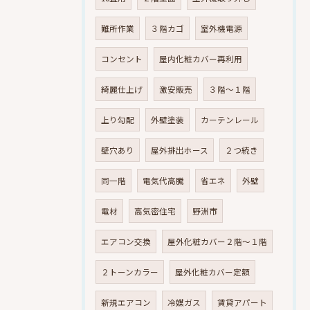
難所作業
３階カゴ
室外機電源
コンセント
屋内化粧カバー再利用
綺麗仕上げ
激安販売
３階～１階
上り勾配
外壁塗装
カーテンレール
壁穴あり
屋外排出ホース
２つ続き
同一階
電気代高騰
省エネ
外壁
電材
高気密住宅
野洲市
エアコン交換
屋外化粧カバー２階～１階
２トーンカラー
屋外化粧カバー定額
新規エアコン
冷媒ガス
賃貸アパート