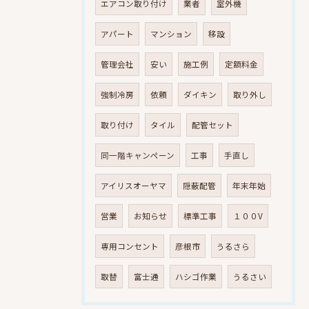
エアコン取り付け
業者
室外機
アパート
マンション
移設
管理会社
安い
施工例
定額料金
強制冷房
依頼
ダイキン
取り外し
取り付け
タイル
配管セット
同一階キャンペーン
工事
手直し
アイリスオーヤマ
隠蔽配管
年末年始
営業
お知らせ
標準工事
１００V
専用コンセント
彦根市
うるさら
取替
富士通
ハシゴ作業
うるさい