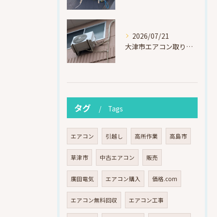
2026/07/21
大津市エアコン取り付け｜他社で断られたマンション3階の壁面アングル高所作業（ハイセンス HA-J22H-W・プレジーオビワコ）
タグ
Tags
エアコン
引越し
高所作業
高島市
草津市
中古エアコン
販売
廣田電気
エアコン購入
価格.com
エアコン無料回収
エアコン工事