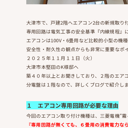
大津市で、戸建2階へエアコン2台の新規取り
専用回路は電気工事の安全基準『内線規程』
エアコンは100V・6畳用など比較的小型の機
安全性・耐久性の観点からも非常に重要なポ
２０２５年１１月１１日（火）
大津市本堅田のK様邸へ
築４０年以上とお聞きしており、２階のエア
分電盤は１階なので、詳しくブログで紹介し
１ エアコン専用回路が必要な理由
今回のエアコン取り付け機種は、三菱電機“霧ヶ峰”
『専用回路が無くても、６畳用の消費電力な