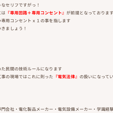
うなセリフですがっ！
には
『専用回路＋専用コンセント』
が前提となっておりま
⇔専用コンセントｘ１の事を指します
いきましょう！
めた民間の技術ルールになります
工事の現場ではこれに則った
『電気法律』
の扱いになって
専門会社・電化製品メーカー・電気設備メーカー・学識経