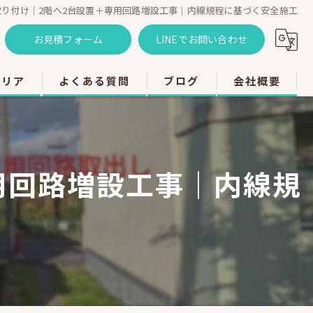
取り付け｜2階へ2台設置＋専用回路増設工事｜内線規程に基づく安全施工
お見積フォーム
LINEでお問い合わせ
エリア
よくある質問
ブログ
会社概要
のエアコン工事
のエアコン工事
用回路増設工事｜内線規
のエアコン工事
市のエアコン工事
のエアコン工事