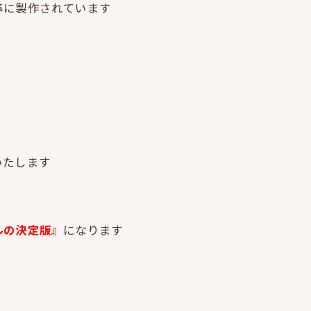
準に製作されています
いたします
ルの決定版』
になります