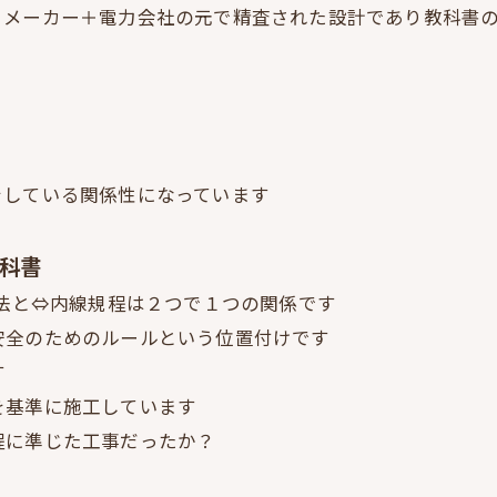
＋メーカー＋電力会社の元で精査された設計であり教科書
をしている関係性になっています
教科書
士法と⇔内線規程は２つで１つの関係です
安全のためのルールという位置付けです
す
を基準に施工しています
程に準じた工事だったか？