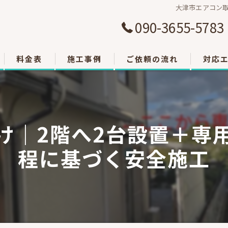
大津市エアコン
090-3655-5783
料金表
施工事例
ご依頼の流れ
対応
大津市
草津市
け｜2階へ2台設置＋専
栗東市
程に基づく安全施工
東近江
甲賀市