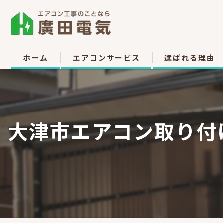
ホーム
エアコンサービス
選ばれる理由
エアコン取付
お客様の声
エアコン取り外し
大津市エアコン取り付
エアコン移設
中古販売
高所作業