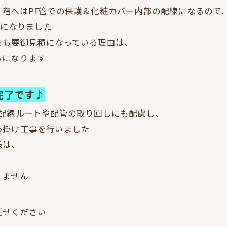
階へはPF管での保護＆化粧カバー内部の配線になるので
）になりました
でも要御見積になっている理由は、
らになります
完了です♪
の配線ルートや配管の取り回しにも配慮し、
心掛け工事を行いました
様は、
りません
任せください