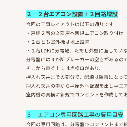
２ ２台エアコン設置＋２回路増設
今回の工事レイアウトは以下の通りです
・戸建２階の２部屋へ新規エアコン取り付け
・２台とも室外機は地上設置
・１階LDKに分電場、ただし外壁に面してい
分電盤には４か所ブレーカーの空きがあるの
そこから直ぐ上には点検口があり、
押入れ天井までの部分で、配線は隠蔽になっ
押入れ天井の中から⇒屋外へ配線を出し⇒エ
室内機の真横に新規でコンセントを作成して
３ エアコン専用回路工事の費用目安
今回の専用回路は、分電盤⇔コンセントまで