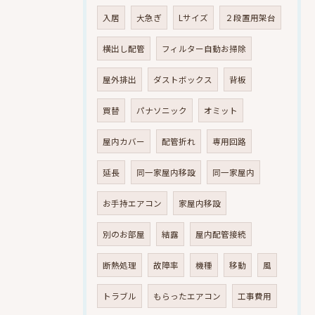
入居
大急ぎ
Lサイズ
２段置用架台
横出し配管
フィルター自動お掃除
屋外排出
ダストボックス
背板
買替
パナソニック
オミット
屋内カバー
配管折れ
専用回路
延長
同一家屋内移設
同一家屋内
お手持エアコン
家屋内移設
別のお部屋
結露
屋内配管接続
断熱処理
故障率
機種
移動
風
トラブル
もらったエアコン
工事費用