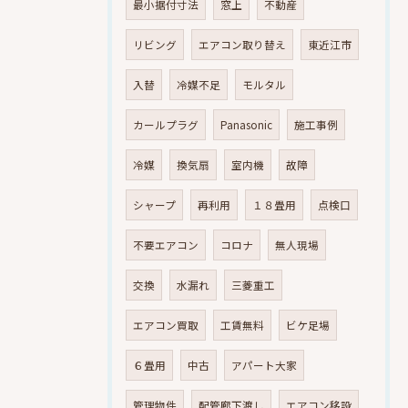
最小据付寸法
窓上
不動産
リビング
エアコン取り替え
東近江市
入替
冷媒不足
モルタル
カールプラグ
Panasonic
施工事例
冷媒
換気扇
室内機
故障
シャープ
再利用
１８畳用
点検口
不要エアコン
コロナ
無人現場
交換
水漏れ
三菱重工
エアコン買取
工賃無料
ビケ足場
６畳用
中古
アパート大家
管理物件
配管廊下渡し
エアコン移設