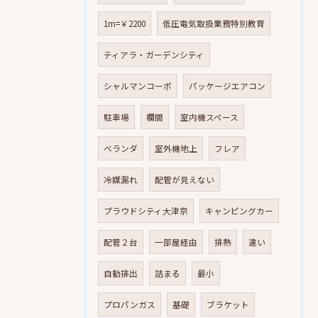
1m=￥2200
低圧電気取扱業務特別教育
ティアラ・ガーデンシティ
シャルマンコーポ
パッケージエアコン
駐車場
欄間
室内機スペース
ベランダ
室外機地上
フレア
冷媒漏れ
配管が見えない
プラウドシティ大津京
キャンピングカー
配管２台
一部屋経由
排熱
違い
自動排出
詰まる
最小
プロパンガス
基礎
ブラケット