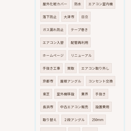
屋外化粧カバー
防水
エアコン室内機
落下防止
大津市
日立
ガス漏れ防止
テープ巻き
エアコン入替
配管再利用
ホームページ
リニューアル
手抜き工事
買取
エアコン取り外し
京都市
屋根アングル
コンセント交換
東芝
室外機移設
業界
手抜き
長浜市
中古エアコン販売
設置費用
取り替え
２段アングル
250mm