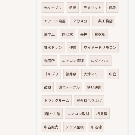
光ケーブル
相場
デメリット
値段
エアコン設置
２分４分
一条工務店
窓の上
同じ家
長押
脱衣所
排水ドレン
作成
ワイヤードリモコン
洗面所
エアコン修理
ログハウス
ゴキブリ
福井県
大津マリー
中庭
破風
備付テーブル
狭い通路
トランクルーム
室外機吊り上げ
3階～１階
エアコン取付
相見積
中古販売
テラス屋根
引込線