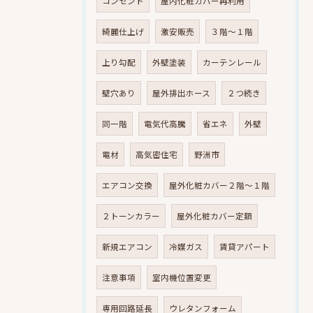
コンセント
屋内化粧カバー再利用
綺麗仕上げ
激安販売
３階～１階
上り勾配
外壁塗装
カーテンレール
壁穴あり
屋外排出ホース
２つ続き
同一階
電気代高騰
省エネ
外壁
電材
高気密住宅
野洲市
エアコン交換
屋外化粧カバー２階～１階
２トーンカラー
屋外化粧カバー定額
新規エアコン
冷媒ガス
賃貸アパート
注意事項
室内機位置変更
専用回路延長
ウレタンフォーム