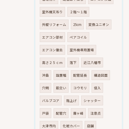
室外機天吊り
２階～１階
外壁リフォーム
25cm
変換ユニオン
エアコン部材
ペアコイル
エアコン撤去
室外機専用置場
高さ２５ｃｍ
落下
近江八幡市
沖島
設置幅
配管延長
構造図面
穴明
筋交い
コウモリ
侵入
バルブコア
階上げ
シャッター
戸袋
配管穴
霧ヶ峰
注意点
大津市内
化粧カバー
店舗