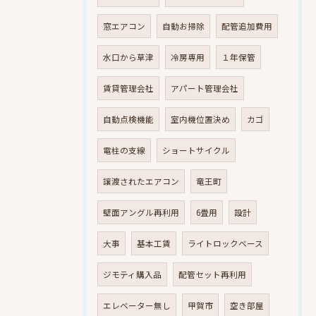
窓エアコン
自動お掃除
配管追加費用
水口から草津
冷房専用
１年保管
賃貸管理会社
アパート管理会社
自動点検機能
室内機位置決め
カゴ
電柱の支線
ショートサイクル
譲渡されたエアコン
竜王町
壁面アングル再利用
6畳用
設計
大事
基本工賃
ライトロックベース
ジモティ購入品
配管セット再利用
エレベーター無し
甲賀市
空き部屋