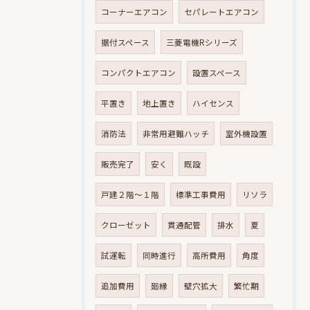
コーナーエアコン
セパレートエアコン
据付スペース
三菱電機Rシリーズ
コンパクトエアコン
設置スペース
平置き
地上置き
ハイセンス
消防法
非常用避難ハッチ
室外機設置
販売完了
安く
既設
戸建２階～１階
標準工事費用
リソラ
クローゼット
貫通配管
排水
夏
試運転
同時進行
高所費用
角度
追加費用
廻縁
壁穴拡大
繁忙期