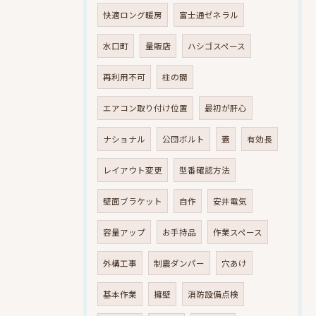
快適ロング暖房
富士通ゼネラル
水口町
量販店
ハシゴスペース
再利用不可
柱の間
エアコン取り付け位置
最初が肝心
ナショナル
公団ボルト
蓋
有効長
レイアウト変更
型番確認方法
壁面ブラケット
自作
安井電気
容量アップ
お手持品
作業スペース
外構工事
制震ダンパー
穴あけ
基本作業
擁壁
消防設備点検