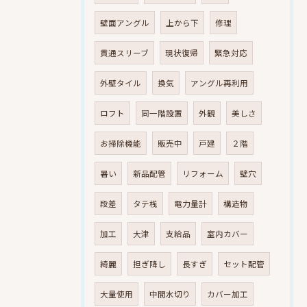
壁面アングル
上から下
修理
貫通スリーブ
現状復帰
緊急対応
外壁タイル
換気
アングル再利用
ロフト
同一階設置
外観
美しさ
お掃除機能
販売中
戸建
２階
暑い
新品配管
リフォーム
壁穴
段差
タテ桟
電力量計
構造物
加工
大津
支給品
室内カバー
綺麗
担ぎ降し
長すぎ
セット配管
大量使用
中間水切り
カバー加工