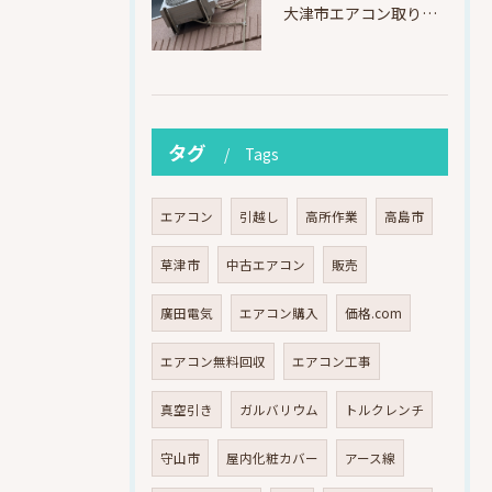
大津市エアコン取り付け｜他社で断られたマンション3階の壁面アングル高所作業（ハイセンス HA-J22H-W・プレジーオビワコ）
タグ
Tags
エアコン
引越し
高所作業
高島市
草津市
中古エアコン
販売
廣田電気
エアコン購入
価格.com
エアコン無料回収
エアコン工事
真空引き
ガルバリウム
トルクレンチ
守山市
屋内化粧カバー
アース線