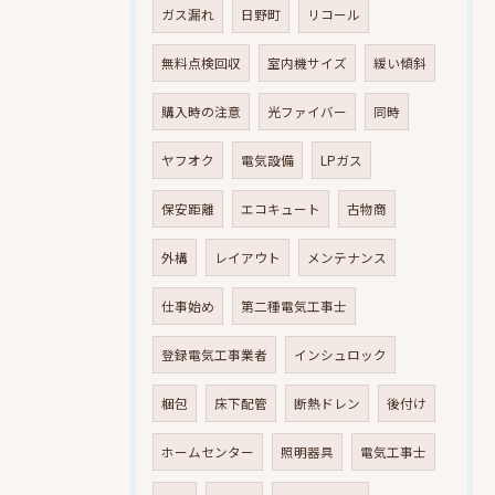
ガス漏れ
日野町
リコール
無料点検回収
室内機サイズ
緩い傾斜
購入時の注意
光ファイバー
同時
ヤフオク
電気設備
LPガス
保安距離
エコキュート
古物商
外構
レイアウト
メンテナンス
仕事始め
第二種電気工事士
登録電気工事業者
インシュロック
梱包
床下配管
断熱ドレン
後付け
ホームセンター
照明器具
電気工事士