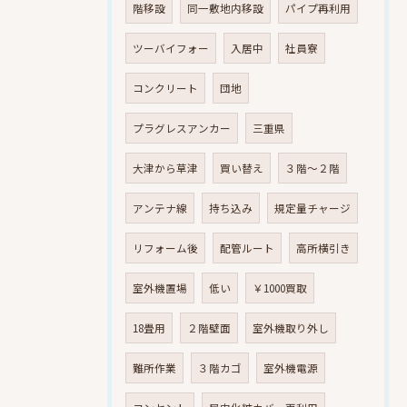
階移設
同一敷地内移設
パイプ再利用
ツーバイフォー
入居中
社員寮
コンクリート
団地
プラグレスアンカー
三重県
大津から草津
買い替え
３階～２階
アンテナ線
持ち込み
規定量チャージ
リフォーム後
配管ルート
高所横引き
室外機置場
低い
￥1000買取
18畳用
２階壁面
室外機取り外し
難所作業
３階カゴ
室外機電源