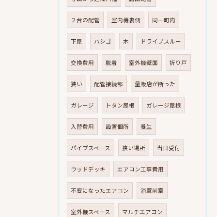
２台の配管
室内機裏側
同一町内
下屋
ハシゴ
木
ドライブスルー
交換費用
脱着
室外機壁面
折り戸
狭い
配管接続部
量販店が断った
ガレージ
トタン屋根
ガレージ屋根
入替費用
設置個所
養生
パイプスペース
狭い場所
当日受付
ウッドデッキ
エアコン工事費用
不要になったエアコン
浴室前室
室外機スペース
マルチエアコン