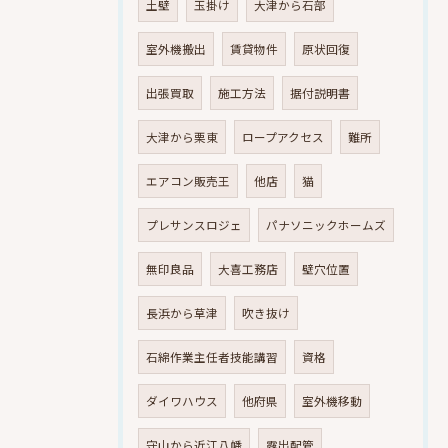
土壁
玉掛け
大津から石部
室外機搬出
賃貸物件
原状回復
出張買取
施工方法
据付説明書
大津から栗東
ロープアクセス
難所
エアコン販売王
他店
猫
プレサンスロジェ
パナソニックホームズ
無印良品
大喜工務店
壁穴位置
長浜から草津
吹き抜け
石綿作業主任者技能講習
資格
ダイワハウス
他府県
室外機移動
守山から近江八幡
露出配管