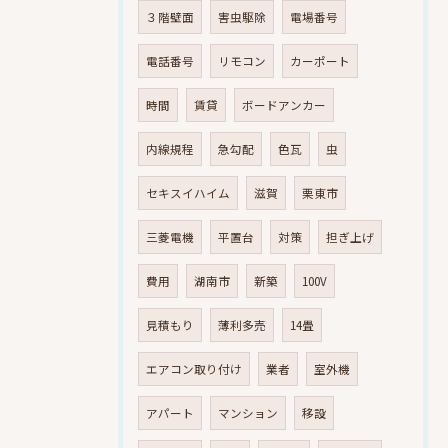
３階壁面
害虫駆除
電場番号
電話番号
リモコン
カーポート
時間
賃貸
ボードアンカー
内線規程
急勾配
色瓦
虫
セキスイハイム
滋賀
栗東市
三菱電機
平置台
対策
担ぎ上げ
費用
湖南市
新築
100V
見積もり
薄利多売
14畳
エアコン取り付け
業者
室外機
アパート
マンション
移設