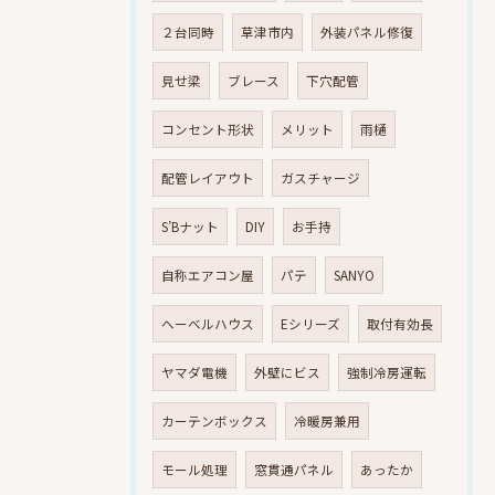
２台同時
草津市内
外装パネル修復
見せ梁
ブレース
下穴配管
コンセント形状
メリット
雨樋
配管レイアウト
ガスチャージ
S’Bナット
DIY
お手持
自称エアコン屋
パテ
SANYO
へーベルハウス
Eシリーズ
取付有効長
ヤマダ電機
外壁にビス
強制冷房運転
カーテンボックス
冷暖房兼用
モール処理
窓貫通パネル
あったか