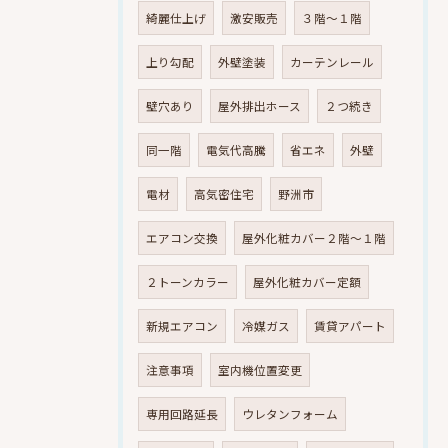
綺麗仕上げ
激安販売
３階～１階
上り勾配
外壁塗装
カーテンレール
壁穴あり
屋外排出ホース
２つ続き
同一階
電気代高騰
省エネ
外壁
電材
高気密住宅
野洲市
エアコン交換
屋外化粧カバー２階～１階
２トーンカラー
屋外化粧カバー定額
新規エアコン
冷媒ガス
賃貸アパート
注意事項
室内機位置変更
専用回路延長
ウレタンフォーム