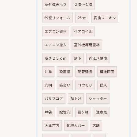
室外機天吊り
２階～１階
外壁リフォーム
25cm
変換ユニオン
エアコン部材
ペアコイル
エアコン撤去
室外機専用置場
高さ２５ｃｍ
落下
近江八幡市
沖島
設置幅
配管延長
構造図面
穴明
筋交い
コウモリ
侵入
バルブコア
階上げ
シャッター
戸袋
配管穴
霧ヶ峰
注意点
大津市内
化粧カバー
店舗