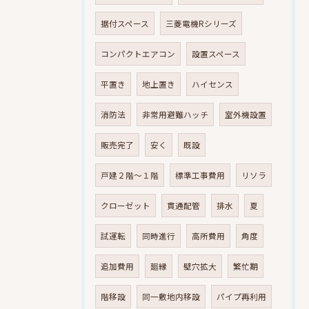
据付スペース
三菱電機Rシリーズ
コンパクトエアコン
設置スペース
平置き
地上置き
ハイセンス
消防法
非常用避難ハッチ
室外機設置
販売完了
安く
既設
戸建２階～１階
標準工事費用
リソラ
クローゼット
貫通配管
排水
夏
試運転
同時進行
高所費用
角度
追加費用
廻縁
壁穴拡大
繁忙期
階移設
同一敷地内移設
パイプ再利用