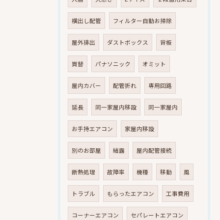
横出し配管
フィルター自動お掃除
屋外排出
ダストボックス
背板
買替
パナソニック
オミット
屋内カバー
配管折れ
専用回路
延長
同一家屋内移設
同一家屋内
お手持エアコン
家屋内移設
別のお部屋
結露
屋内配管接続
断熱処理
故障率
機種
移動
風
トラブル
もらったエアコン
工事費用
コーナーエアコン
セパレートエアコン