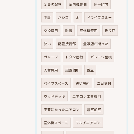
２台の配管
室内機裏側
同一町内
下屋
ハシゴ
木
ドライブスルー
交換費用
脱着
室外機壁面
折り戸
狭い
配管接続部
量販店が断った
ガレージ
トタン屋根
ガレージ屋根
入替費用
設置個所
養生
パイプスペース
狭い場所
当日受付
ウッドデッキ
エアコン工事費用
不要になったエアコン
浴室前室
室外機スペース
マルチエアコン