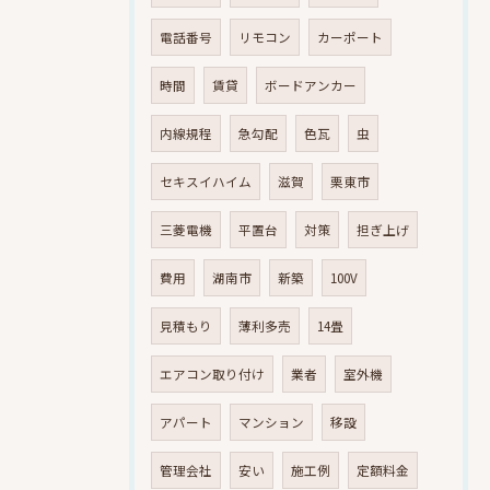
電話番号
リモコン
カーポート
時間
賃貸
ボードアンカー
内線規程
急勾配
色瓦
虫
セキスイハイム
滋賀
栗東市
三菱電機
平置台
対策
担ぎ上げ
費用
湖南市
新築
100V
見積もり
薄利多売
14畳
エアコン取り付け
業者
室外機
アパート
マンション
移設
管理会社
安い
施工例
定額料金