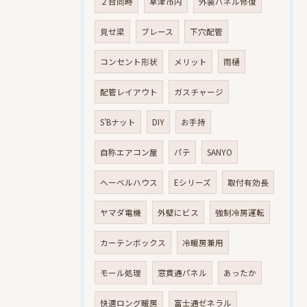
２台同時
草津市内
外装パネル修復
見せ梁
ブレース
下穴配管
コンセント形状
メリット
雨樋
配管レイアウト
ガスチャージ
S’Bナット
DIY
お手持
自称エアコン屋
パテ
SANYO
へーベルハウス
Eシリーズ
取付有効長
ヤマダ電機
外壁にビス
強制冷房運転
カーテンボックス
冷暖房兼用
モール処理
窓貫通パネル
あったか
快適ロング暖房
富士通ゼネラル