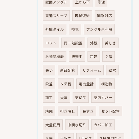
壁面アングル
上から下
修理
貫通スリーブ
現状復帰
緊急対応
外壁タイル
換気
アングル再利用
ロフト
同一階設置
外観
美しさ
お掃除機能
販売中
戸建
２階
暑い
新品配管
リフォーム
壁穴
段差
タテ桟
電力量計
構造物
加工
大津
支給品
室内カバー
綺麗
担ぎ降し
長すぎ
セット配管
大量使用
中間水切り
カバー加工
入居
大急ぎ
Lサイズ
２段置用架台