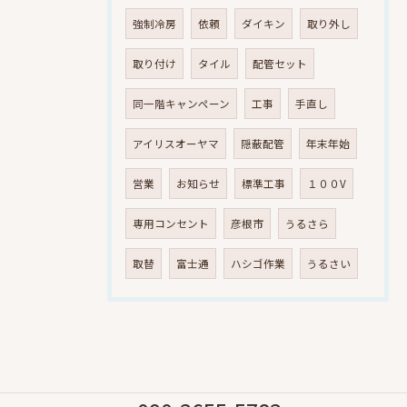
強制冷房
依頼
ダイキン
取り外し
取り付け
タイル
配管セット
同一階キャンペーン
工事
手直し
アイリスオーヤマ
隠蔽配管
年末年始
営業
お知らせ
標準工事
１００V
専用コンセント
彦根市
うるさら
取替
富士通
ハシゴ作業
うるさい