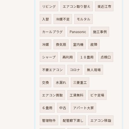
リビング
エアコン取り替え
東近江市
入替
冷媒不足
モルタル
カールプラグ
Panasonic
施工事例
冷媒
換気扇
室内機
故障
シャープ
再利用
１８畳用
点検口
不要エアコン
コロナ
無人現場
交換
水漏れ
三菱重工
エアコン買取
工賃無料
ビケ足場
６畳用
中古
アパート大家
管理物件
配管廊下渡し
エアコン移設