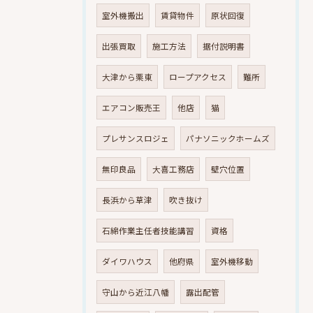
室外機搬出
賃貸物件
原状回復
出張買取
施工方法
据付説明書
大津から栗東
ロープアクセス
難所
エアコン販売王
他店
猫
プレサンスロジェ
パナソニックホームズ
無印良品
大喜工務店
壁穴位置
長浜から草津
吹き抜け
石綿作業主任者技能講習
資格
ダイワハウス
他府県
室外機移動
守山から近江八幡
露出配管