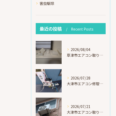
害虫駆除
最近の投稿
Recent Posts
2026/08/04
草津市エアコン取り付け｜お客様取り外し済・化粧カバー再利用（ダイキン S225ATES・アウルコート草津）
2026/07/28
大津市エアコン修理｜冷媒漏れを特定！高所作業で東芝RAS-F221ARTを修理・ガスチャージ
2026/07/21
大津市エアコン取り付け｜他社で断られたマンション3階の壁面アングル高所作業（ハイセンス HA-J22H-W・プレジーオビワコ）