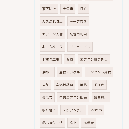
落下防止
大津市
日立
ガス漏れ防止
テープ巻き
エアコン入替
配管再利用
ホームページ
リニューアル
手抜き工事
買取
エアコン取り外し
京都市
屋根アングル
コンセント交換
東芝
室外機移設
業界
手抜き
長浜市
中古エアコン販売
設置費用
取り替え
２段アングル
250mm
最小据付寸法
窓上
不動産