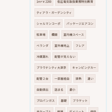
1m=￥2200
低圧電気取扱業務特別教育
ティアラ・ガーデンシティ
シャルマンコーポ
パッケージエアコン
駐車場
欄間
室内機スペース
ベランダ
室外機地上
フレア
冷媒漏れ
配管が見えない
プラウドシティ大津京
キャンピングカー
配管２台
一部屋経由
排熱
違い
自動排出
詰まる
最小
プロパンガス
基礎
ブラケット
光ケーブル
相場
デメリット
値段