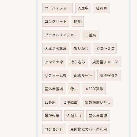
ツーバイフォー
入居中
社員寮
コンクリート
団地
プラグレスアンカー
三重県
大津から草津
買い替え
３階～２階
アンテナ線
持ち込み
規定量チャージ
リフォーム後
配管ルート
高所横引き
室外機置場
低い
￥1000買取
18畳用
２階壁面
室外機取り外し
難所作業
３階カゴ
室外機電源
コンセント
屋内化粧カバー再利用