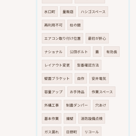
水口町
量販店
ハシゴスペース
再利用不可
柱の間
エアコン取り付け位置
最初が肝心
ナショナル
公団ボルト
蓋
有効長
レイアウト変更
型番確認方法
壁面ブラケット
自作
安井電気
容量アップ
お手持品
作業スペース
外構工事
制震ダンパー
穴あけ
基本作業
擁壁
消防設備点検
ガス漏れ
日野町
リコール