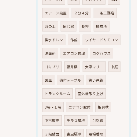
エアコン設置
２分４分
一条工務店
窓の上
同じ家
長押
脱衣所
排水ドレン
作成
ワイヤードリモコン
洗面所
エアコン修理
ログハウス
ゴキブリ
福井県
大津マリー
中庭
破風
備付テーブル
狭い通路
トランクルーム
室外機吊り上げ
3階～１階
エアコン取付
相見積
中古販売
テラス屋根
引込線
３階壁面
害虫駆除
電場番号