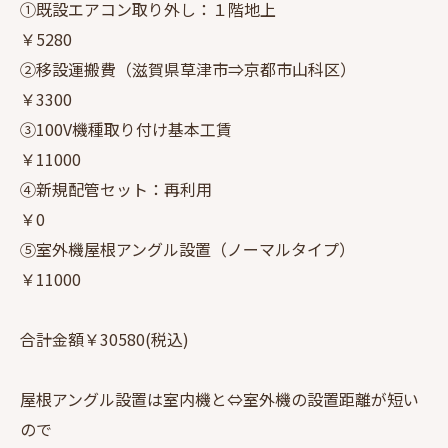
①既設エアコン取り外し：１階地上
￥5280
②移設運搬費（滋賀県草津市⇒京都市山科区）
￥3300
③100V機種取り付け基本工賃
￥11000
④新規配管セット：再利用
￥0
⑤室外機屋根アングル設置（ノーマルタイプ）
￥11000
合計金額￥30580(税込)
屋根アングル設置は室内機と⇔室外機の設置距離が短い
ので