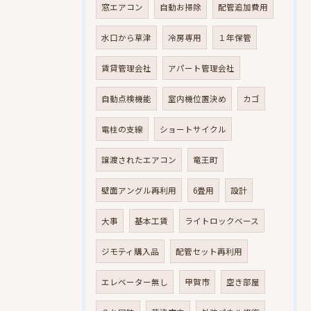
窓エアコン
自動お掃除
配管追加費用
水口から草津
冷房専用
１年保管
賃貸管理会社
アパート管理会社
自動点検機能
室内機位置決め
カゴ
電柱の支線
ショートサイクル
譲渡されたエアコン
竜王町
壁面アングル再利用
6畳用
設計
大事
基本工賃
ライトロックベース
ジモティ購入品
配管セット再利用
エレベーター無し
甲賀市
空き部屋