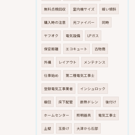
無料点検回収
室内機サイズ
緩い傾斜
購入時の注意
光ファイバー
同時
ヤフオク
電気設備
LPガス
保安距離
エコキュート
古物商
外構
レイアウト
メンテナンス
仕事始め
第二種電気工事士
登録電気工事業者
インシュロック
梱包
床下配管
断熱ドレン
後付け
ホームセンター
照明器具
電気工事士
土壁
玉掛け
大津から石部