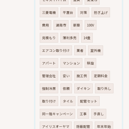
三菱電機
平置台
対策
担ぎ上げ
費用
湖南市
新築
100V
見積もり
薄利多売
14畳
エアコン取り付け
業者
室外機
アパート
マンション
移設
管理会社
安い
施工例
定額料金
強制冷房
依頼
ダイキン
取り外し
取り付け
タイル
配管セット
同一階キャンペーン
工事
手直し
アイリスオーヤマ
隠蔽配管
年末年始