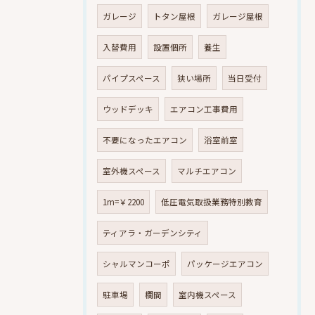
ガレージ
トタン屋根
ガレージ屋根
入替費用
設置個所
養生
パイプスペース
狭い場所
当日受付
ウッドデッキ
エアコン工事費用
不要になったエアコン
浴室前室
室外機スペース
マルチエアコン
1m=￥2200
低圧電気取扱業務特別教育
ティアラ・ガーデンシティ
シャルマンコーポ
パッケージエアコン
駐車場
欄間
室内機スペース