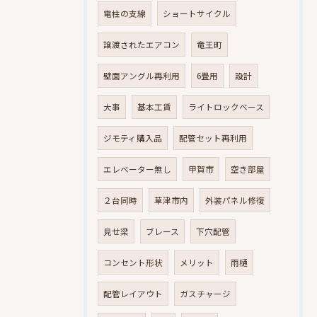
電柱の支線
ショートサイクル
譲渡されたエアコン
竜王町
壁面アングル再利用
6畳用
設計
大事
基本工賃
ライトロックベース
ジモティ購入品
配管セット再利用
エレベーター無し
甲賀市
空き部屋
２台同時
草津市内
外装パネル修復
見せ梁
ブレース
下穴配管
コンセント形状
メリット
雨樋
配管レイアウト
ガスチャージ