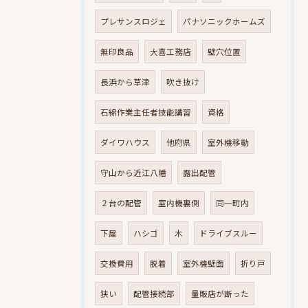
プレサンスロジェ
パナソニックホームズ
無印良品
大喜工務店
壁穴位置
長浜から草津
吹き抜け
石綿作業主任者技能講習
資格
ダイワハウス
他府県
室外機移動
守山から近江八幡
露出配管
２台の配管
室内機裏側
同一町内
下屋
ハシゴ
木
ドライブスルー
交換費用
脱着
室外機壁面
折り戸
狭い
配管接続部
量販店が断った