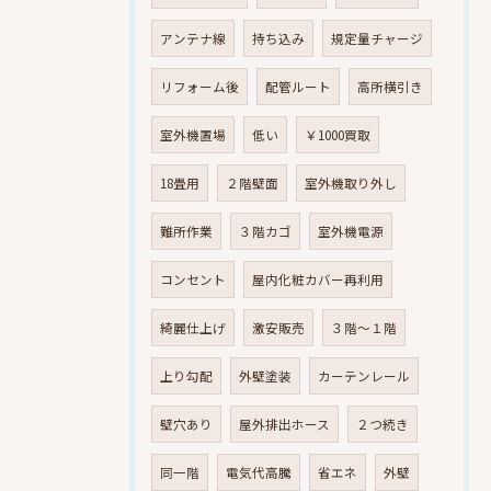
アンテナ線
持ち込み
規定量チャージ
リフォーム後
配管ルート
高所横引き
室外機置場
低い
￥1000買取
18畳用
２階壁面
室外機取り外し
難所作業
３階カゴ
室外機電源
コンセント
屋内化粧カバー再利用
綺麗仕上げ
激安販売
３階～１階
上り勾配
外壁塗装
カーテンレール
壁穴あり
屋外排出ホース
２つ続き
同一階
電気代高騰
省エネ
外壁