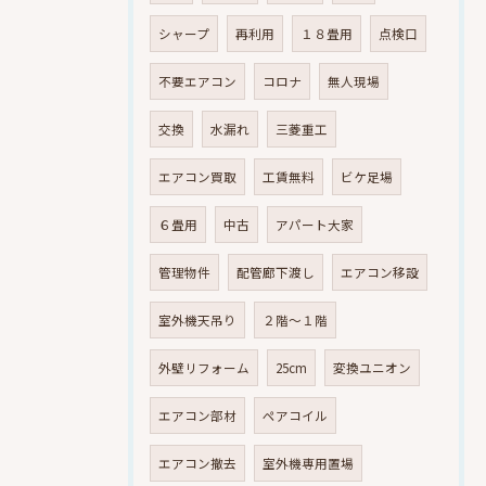
シャープ
再利用
１８畳用
点検口
不要エアコン
コロナ
無人現場
交換
水漏れ
三菱重工
エアコン買取
工賃無料
ビケ足場
６畳用
中古
アパート大家
管理物件
配管廊下渡し
エアコン移設
室外機天吊り
２階～１階
外壁リフォーム
25cm
変換ユニオン
エアコン部材
ペアコイル
エアコン撤去
室外機専用置場