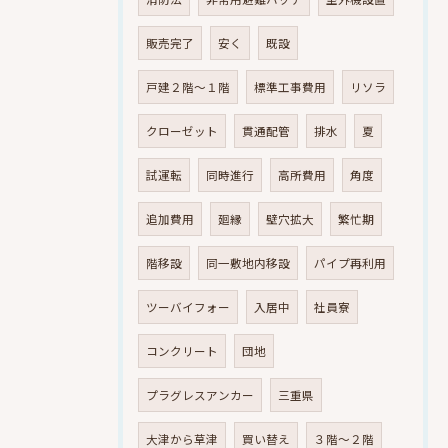
販売完了
安く
既設
戸建２階～１階
標準工事費用
リソラ
クローゼット
貫通配管
排水
夏
試運転
同時進行
高所費用
角度
追加費用
廻縁
壁穴拡大
繁忙期
階移設
同一敷地内移設
パイプ再利用
ツーバイフォー
入居中
社員寮
コンクリート
団地
プラグレスアンカー
三重県
大津から草津
買い替え
３階～２階