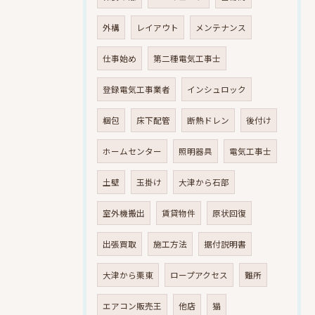
外構
レイアウト
メンテナンス
仕事始め
第二種電気工事士
登録電気工事業者
インシュロック
梱包
床下配管
断熱ドレン
後付け
ホームセンター
照明器具
電気工事士
土壁
玉掛け
大津から石部
室外機搬出
賃貸物件
原状回復
出張買取
施工方法
据付説明書
大津から栗東
ロープアクセス
難所
エアコン販売王
他店
猫