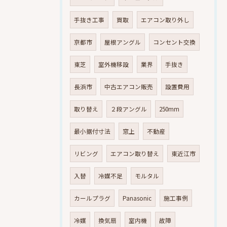
手抜き工事
買取
エアコン取り外し
京都市
屋根アングル
コンセント交換
東芝
室外機移設
業界
手抜き
長浜市
中古エアコン販売
設置費用
取り替え
２段アングル
250mm
最小据付寸法
窓上
不動産
リビング
エアコン取り替え
東近江市
入替
冷媒不足
モルタル
カールプラグ
Panasonic
施工事例
冷媒
換気扇
室内機
故障