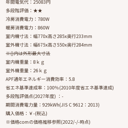
年間電気代：25083円
多段階評価：★★
冷房消費電力：780W
暖房消費電力：860W
室内機寸法：幅770x高さ285x奥行233mm
室外機寸法：幅675x高さ550x奥行284mm
※()内は外形最大寸法
室内機重量：8ｋｇ
室外機重量：26ｋｇ
APF通年エネルギー消費効率：5.8
省エネ基準達成率：100％(2010年度省エネ基準達成)
多段階評価点(2027年度) ：-
期間消費電力量：929kWh(JIS C 9612：2013)
購入価格：￥-(税込)
※価格comの価格推移参照(2022/-/-時点)