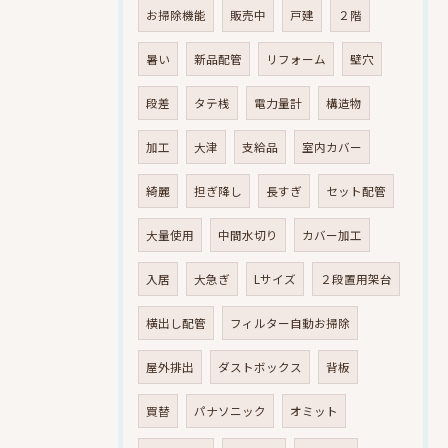
お掃除機能
販売中
戸建
２階
暑い
新品配管
リフォーム
壁穴
段差
タテ桟
電力量計
構造物
加工
大津
支給品
室内カバー
綺麗
担ぎ降し
長すぎ
セット配管
大量使用
中間水切り
カバー加工
入居
大急ぎ
Lサイズ
２段置用架台
横出し配管
フィルター自動お掃除
屋外排出
ダストボックス
背板
買替
パナソニック
オミット