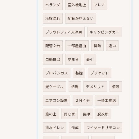
ベランダ
室外機地上
フレア
冷媒漏れ
配管が見えない
プラウドシティ大津京
キャンピングカー
配管２台
一部屋経由
排熱
違い
自動排出
詰まる
最小
プロパンガス
基礎
ブラケット
光ケーブル
相場
デメリット
値段
エアコン設置
２分４分
一条工務店
窓の上
同じ家
長押
脱衣所
排水ドレン
作成
ワイヤードリモコン