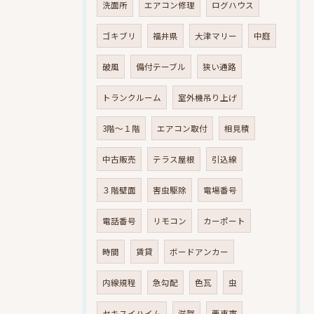
洗面所
エアコン修理
ログハウス
ゴキブリ
福井県
大津マリー
中庭
破風
備付テーブル
狭い通路
トランクルーム
室外機吊り上げ
3階～１階
エアコン取付
相見積
中古販売
テラス屋根
引込線
３階壁面
害虫駆除
電場番号
電話番号
リモコン
カーポート
時間
賃貸
ボードアンカー
内線規程
急勾配
色瓦
虫
セキスイハイム
滋賀
栗東市