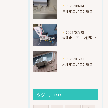
2026/08/04
草津市エアコン取り付け｜お客様取り外し済・化粧カバー再利用（ダイキン S225ATES・アウルコート草津）
2026/07/28
大津市エアコン修理｜冷媒漏れを特定！高所作業で東芝RAS-F221ARTを修理・ガスチャージ
2026/07/21
大津市エアコン取り付け｜他社で断られたマンション3階の壁面アングル高所作業（ハイセンス HA-J22H-W・プレジーオビワコ）
タグ
Tags