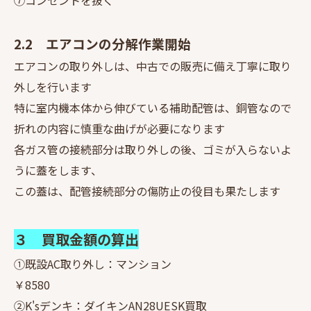
⑦コンセントを抜く
2.2 エアコンの分解作業開始
エアコンの取り外しは、中古での販売に備え丁寧に取り
外しを行います
特に室内機本体から伸びている補助配管は、銅管なので
折れの内容に慎重な曲げが必要になります
各ガス管の接続部分は取り外しの後、ゴミが入らないよ
うに蓋をします、
この蓋は、配管接続部分の傷防止の役目も果たします
３ 買取金額の算出
①既設AC取り外し：マンション
￥8580
②K'sデンキ：ダイキンAN28UESK買取