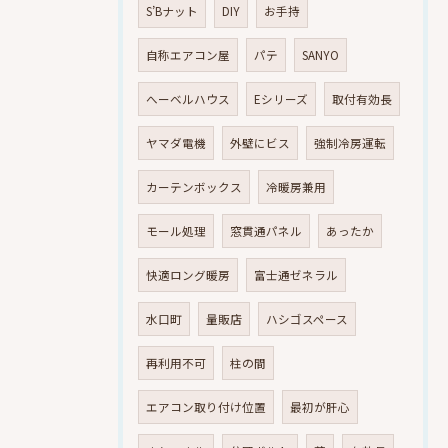
S’Bナット
DIY
お手持
自称エアコン屋
パテ
SANYO
へーベルハウス
Eシリーズ
取付有効長
ヤマダ電機
外壁にビス
強制冷房運転
カーテンボックス
冷暖房兼用
モール処理
窓貫通パネル
あったか
快適ロング暖房
富士通ゼネラル
水口町
量販店
ハシゴスペース
再利用不可
柱の間
エアコン取り付け位置
最初が肝心