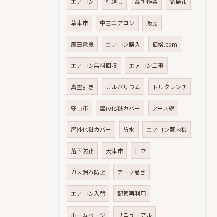
エアコン
引越し
高所作業
高島市
草津市
中古エアコン
販売
廣田電気
エアコン購入
価格.com
エアコン無料回収
エアコン工事
真空引き
ガルバリウム
トルクレンチ
守山市
屋内化粧カバー
アース線
屋外化粧カバー
防水
エアコン室内機
落下防止
大津市
日立
ガス漏れ防止
テープ巻き
エアコン入替
配管再利用
ホームページ
リニューアル