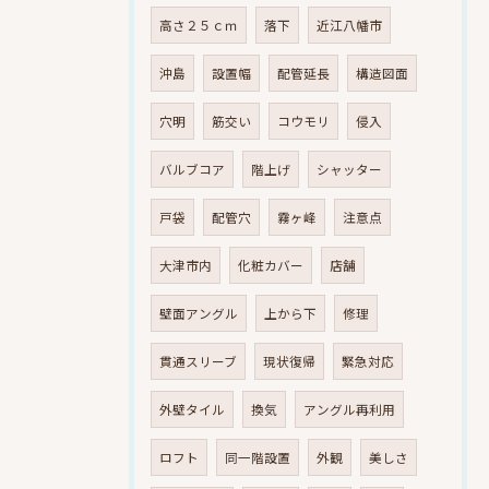
高さ２５ｃｍ
落下
近江八幡市
沖島
設置幅
配管延長
構造図面
穴明
筋交い
コウモリ
侵入
バルブコア
階上げ
シャッター
戸袋
配管穴
霧ヶ峰
注意点
大津市内
化粧カバー
店舗
壁面アングル
上から下
修理
貫通スリーブ
現状復帰
緊急対応
外壁タイル
換気
アングル再利用
ロフト
同一階設置
外観
美しさ