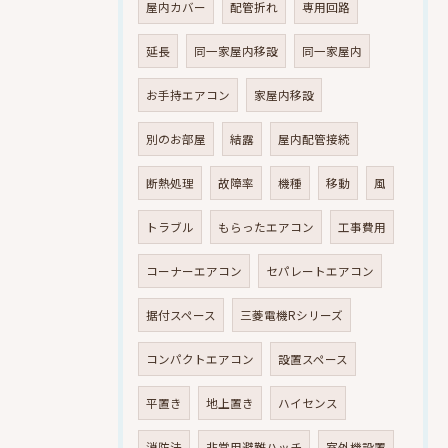
屋内カバー
配管折れ
専用回路
延長
同一家屋内移設
同一家屋内
お手持エアコン
家屋内移設
別のお部屋
結露
屋内配管接続
断熱処理
故障率
機種
移動
風
トラブル
もらったエアコン
工事費用
コーナーエアコン
セパレートエアコン
据付スペース
三菱電機Rシリーズ
コンパクトエアコン
設置スペース
平置き
地上置き
ハイセンス
消防法
非常用避難ハッチ
室外機設置