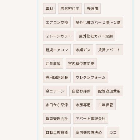
電材
高気密住宅
野洲市
エアコン交換
屋外化粧カバー２階～１階
２トーンカラー
屋外化粧カバー定額
新規エアコン
冷媒ガス
賃貸アパート
注意事項
室内機位置変更
専用回路延長
ウレタンフォーム
窓エアコン
自動お掃除
配管追加費用
水口から草津
冷房専用
１年保管
賃貸管理会社
アパート管理会社
自動点検機能
室内機位置決め
カゴ