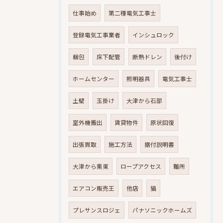
仕事始め
第二種電気工事士
登録電気工事業者
インシュロック
梱包
床下配管
断熱ドレン
後付け
ホームセンター
照明器具
電気工事士
土壁
玉掛け
大津から石部
室外機搬出
賃貸物件
原状回復
出張買取
施工方法
据付説明書
大津から栗東
ロープアクセス
難所
エアコン販売王
他店
猫
プレサンスロジェ
パナソニックホームズ