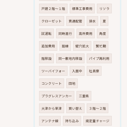
戸建２階～１階
標準工事費用
リソラ
クローゼット
貫通配管
排水
夏
試運転
同時進行
高所費用
角度
追加費用
廻縁
壁穴拡大
繁忙期
階移設
同一敷地内移設
パイプ再利用
ツーバイフォー
入居中
社員寮
コンクリート
団地
プラグレスアンカー
三重県
大津から草津
買い替え
３階～２階
アンテナ線
持ち込み
規定量チャージ