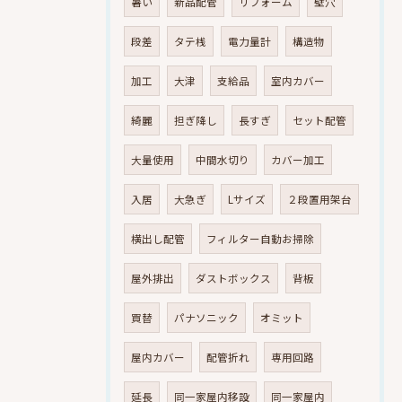
暑い
新品配管
リフォーム
壁穴
段差
タテ桟
電力量計
構造物
加工
大津
支給品
室内カバー
綺麗
担ぎ降し
長すぎ
セット配管
大量使用
中間水切り
カバー加工
入居
大急ぎ
Lサイズ
２段置用架台
横出し配管
フィルター自動お掃除
屋外排出
ダストボックス
背板
買替
パナソニック
オミット
屋内カバー
配管折れ
専用回路
延長
同一家屋内移設
同一家屋内