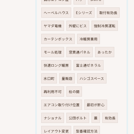
へーベルハウス
Eシリーズ
取付有効長
ヤマダ電機
外壁にビス
強制冷房運転
カーテンボックス
冷暖房兼用
モール処理
窓貫通パネル
あったか
快適ロング暖房
富士通ゼネラル
水口町
量販店
ハシゴスペース
再利用不可
柱の間
エアコン取り付け位置
最初が肝心
ナショナル
公団ボルト
蓋
有効長
レイアウト変更
型番確認方法