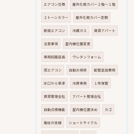
エアコン交換
屋外化粧カバー２階～１階
２トーンカラー
屋外化粧カバー定額
新規エアコン
冷媒ガス
賃貸アパート
注意事項
室内機位置変更
専用回路延長
ウレタンフォーム
窓エアコン
自動お掃除
配管追加費用
水口から草津
冷房専用
１年保管
賃貸管理会社
アパート管理会社
自動点検機能
室内機位置決め
カゴ
電柱の支線
ショートサイクル