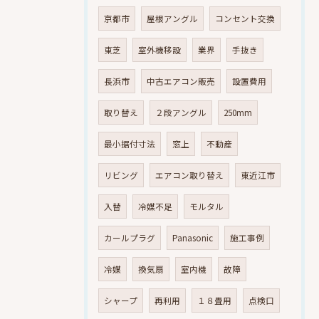
京都市
屋根アングル
コンセント交換
東芝
室外機移設
業界
手抜き
長浜市
中古エアコン販売
設置費用
取り替え
２段アングル
250mm
最小据付寸法
窓上
不動産
リビング
エアコン取り替え
東近江市
入替
冷媒不足
モルタル
カールプラグ
Panasonic
施工事例
冷媒
換気扇
室内機
故障
シャープ
再利用
１８畳用
点検口