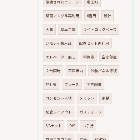
譲渡されたエアコン
竜王町
壁面アングル再利用
6畳用
設計
大事
基本工賃
ライトロックベース
ジモティ購入品
配管セット再利用
エレベーター無し
甲賀市
空き部屋
２台同時
草津市内
外装パネル修復
見せ梁
ブレース
下穴配管
コンセント形状
メリット
雨樋
配管レイアウト
ガスチャージ
S’Bナット
DIY
お手持
自称エアコン屋
パテ
SANYO