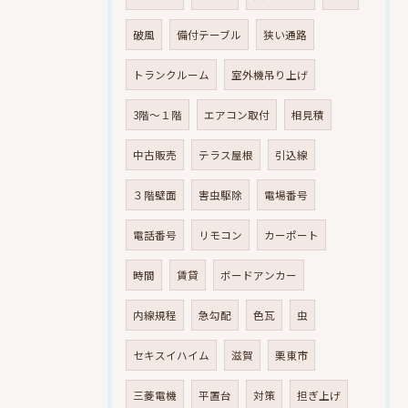
破風
備付テーブル
狭い通路
トランクルーム
室外機吊り上げ
3階～１階
エアコン取付
相見積
中古販売
テラス屋根
引込線
３階壁面
害虫駆除
電場番号
電話番号
リモコン
カーポート
時間
賃貸
ボードアンカー
内線規程
急勾配
色瓦
虫
セキスイハイム
滋賀
栗東市
三菱電機
平置台
対策
担ぎ上げ