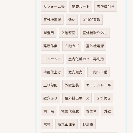
リフォーム後
配管ルート
高所横引き
室外機置場
低い
￥1000買取
18畳用
２階壁面
室外機取り外し
難所作業
３階カゴ
室外機電源
コンセント
屋内化粧カバー再利用
綺麗仕上げ
激安販売
３階～１階
上り勾配
外壁塗装
カーテンレール
壁穴あり
屋外排出ホース
２つ続き
同一階
電気代高騰
省エネ
外壁
電材
高気密住宅
野洲市