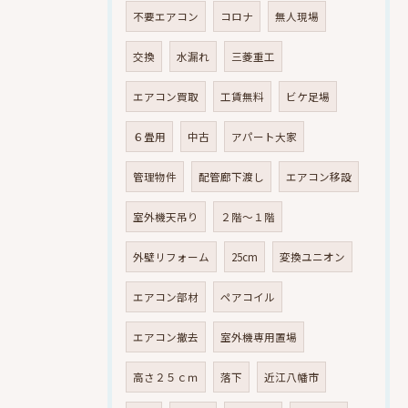
不要エアコン
コロナ
無人現場
交換
水漏れ
三菱重工
エアコン買取
工賃無料
ビケ足場
６畳用
中古
アパート大家
管理物件
配管廊下渡し
エアコン移設
室外機天吊り
２階～１階
外壁リフォーム
25cm
変換ユニオン
エアコン部材
ペアコイル
エアコン撤去
室外機専用置場
高さ２５ｃｍ
落下
近江八幡市