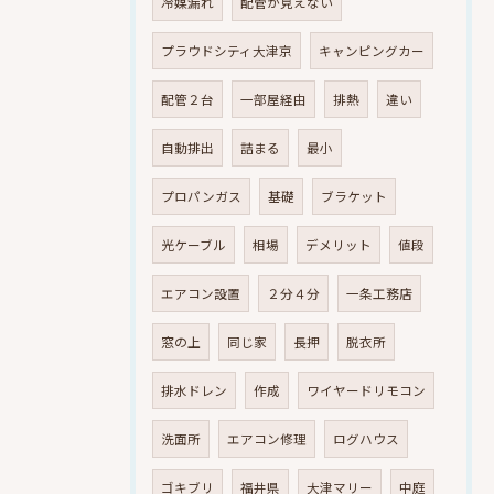
冷媒漏れ
配管が見えない
プラウドシティ大津京
キャンピングカー
配管２台
一部屋経由
排熱
違い
自動排出
詰まる
最小
プロパンガス
基礎
ブラケット
光ケーブル
相場
デメリット
値段
エアコン設置
２分４分
一条工務店
窓の上
同じ家
長押
脱衣所
排水ドレン
作成
ワイヤードリモコン
洗面所
エアコン修理
ログハウス
ゴキブリ
福井県
大津マリー
中庭