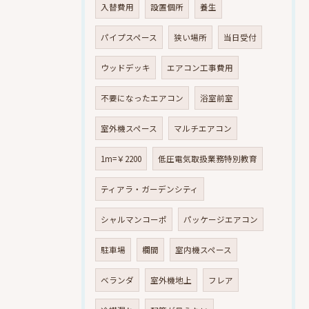
入替費用
設置個所
養生
パイプスペース
狭い場所
当日受付
ウッドデッキ
エアコン工事費用
不要になったエアコン
浴室前室
室外機スペース
マルチエアコン
1m=￥2200
低圧電気取扱業務特別教育
ティアラ・ガーデンシティ
シャルマンコーポ
パッケージエアコン
駐車場
欄間
室内機スペース
ベランダ
室外機地上
フレア