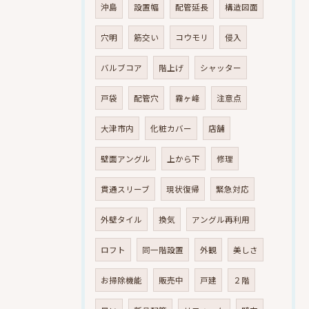
沖島
設置幅
配管延長
構造図面
穴明
筋交い
コウモリ
侵入
バルブコア
階上げ
シャッター
戸袋
配管穴
霧ヶ峰
注意点
大津市内
化粧カバー
店舗
壁面アングル
上から下
修理
貫通スリーブ
現状復帰
緊急対応
外壁タイル
換気
アングル再利用
ロフト
同一階設置
外観
美しさ
お掃除機能
販売中
戸建
２階