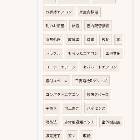
お手持エアコン
家屋内移設
別のお部屋
結露
屋内配管接続
断熱処理
故障率
機種
移動
風
トラブル
もらったエアコン
工事費用
コーナーエアコン
セパレートエアコン
据付スペース
三菱電機Rシリーズ
コンパクトエアコン
設置スペース
平置き
地上置き
ハイセンス
消防法
非常用避難ハッチ
室外機設置
販売完了
安く
既設