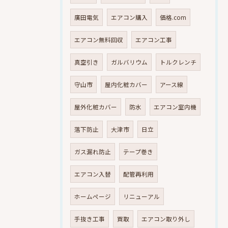
廣田電気
エアコン購入
価格.com
エアコン無料回収
エアコン工事
真空引き
ガルバリウム
トルクレンチ
守山市
屋内化粧カバー
アース線
屋外化粧カバー
防水
エアコン室内機
落下防止
大津市
日立
ガス漏れ防止
テープ巻き
エアコン入替
配管再利用
ホームページ
リニューアル
手抜き工事
買取
エアコン取り外し