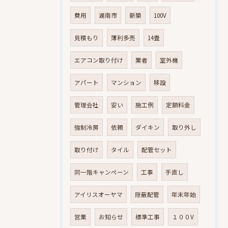
費用
湖南市
新築
100V
見積もり
薄利多売
14畳
エアコン取り付け
業者
室外機
アパート
マンション
移設
管理会社
安い
施工例
定額料金
強制冷房
依頼
ダイキン
取り外し
取り付け
タイル
配管セット
同一階キャンペーン
工事
手直し
アイリスオーヤマ
隠蔽配管
年末年始
営業
お知らせ
標準工事
１００V