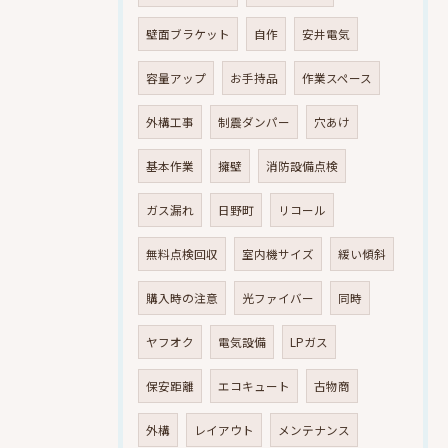
壁面ブラケット
自作
安井電気
容量アップ
お手持品
作業スペース
外構工事
制震ダンパー
穴あけ
基本作業
擁壁
消防設備点検
ガス漏れ
日野町
リコール
無料点検回収
室内機サイズ
緩い傾斜
購入時の注意
光ファイバー
同時
ヤフオク
電気設備
LPガス
保安距離
エコキュート
古物商
外構
レイアウト
メンテナンス