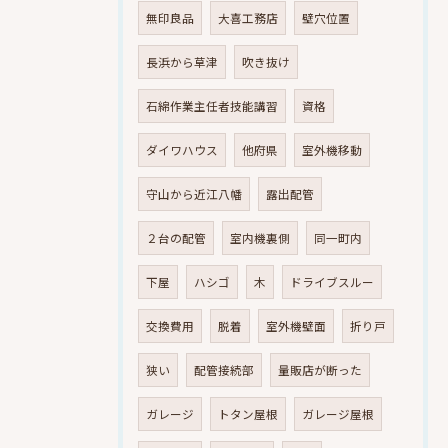
無印良品
大喜工務店
壁穴位置
長浜から草津
吹き抜け
石綿作業主任者技能講習
資格
ダイワハウス
他府県
室外機移動
守山から近江八幡
露出配管
２台の配管
室内機裏側
同一町内
下屋
ハシゴ
木
ドライブスルー
交換費用
脱着
室外機壁面
折り戸
狭い
配管接続部
量販店が断った
ガレージ
トタン屋根
ガレージ屋根