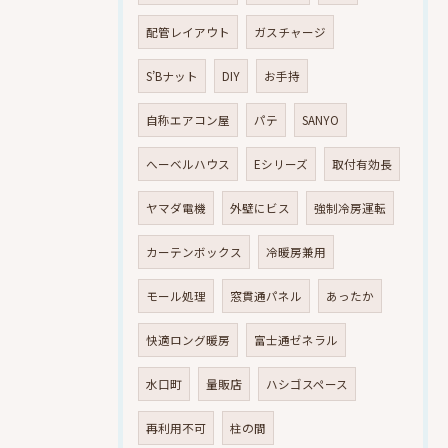
配管レイアウト
ガスチャージ
S’Bナット
DIY
お手持
自称エアコン屋
パテ
SANYO
へーベルハウス
Eシリーズ
取付有効長
ヤマダ電機
外壁にビス
強制冷房運転
カーテンボックス
冷暖房兼用
モール処理
窓貫通パネル
あったか
快適ロング暖房
富士通ゼネラル
水口町
量販店
ハシゴスペース
再利用不可
柱の間