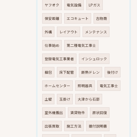
ヤフオク
電気設備
LPガス
保安距離
エコキュート
古物商
外構
レイアウト
メンテナンス
仕事始め
第二種電気工事士
登録電気工事業者
インシュロック
梱包
床下配管
断熱ドレン
後付け
ホームセンター
照明器具
電気工事士
土壁
玉掛け
大津から石部
室外機搬出
賃貸物件
原状回復
出張買取
施工方法
据付説明書