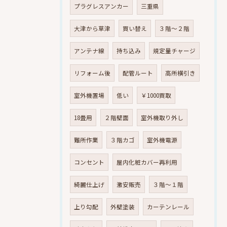
プラグレスアンカー
三重県
大津から草津
買い替え
３階～２階
アンテナ線
持ち込み
規定量チャージ
リフォーム後
配管ルート
高所横引き
室外機置場
低い
￥1000買取
18畳用
２階壁面
室外機取り外し
難所作業
３階カゴ
室外機電源
コンセント
屋内化粧カバー再利用
綺麗仕上げ
激安販売
３階～１階
上り勾配
外壁塗装
カーテンレール