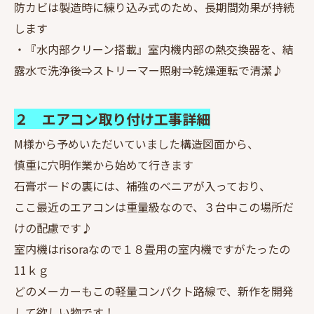
防カビは製造時に練り込み式のため、長期間効果が持続
します
・『水内部クリーン搭載』室内機内部の熱交換器を、結
露水で洗浄後⇒ストリーマー照射⇒乾燥運転で清潔♪
２ エアコン取り付け工事詳細
M様から予めいただいていました構造図面から、
慎重に穴明作業から始めて行きます
石膏ボードの裏には、補強のべニアが入っており、
ここ最近のエアコンは重量級なので、３台中この場所だ
けの配慮です♪
室内機はrisoraなので１８畳用の室内機ですがたったの
11ｋｇ
どのメーカーもこの軽量コンパクト路線で、新作を開発
して欲しい物です！