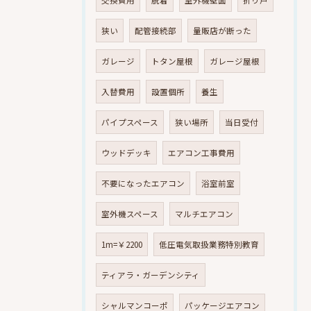
交換費用
脱着
室外機壁面
折り戸
狭い
配管接続部
量販店が断った
ガレージ
トタン屋根
ガレージ屋根
入替費用
設置個所
養生
パイプスペース
狭い場所
当日受付
ウッドデッキ
エアコン工事費用
不要になったエアコン
浴室前室
室外機スペース
マルチエアコン
1m=￥2200
低圧電気取扱業務特別教育
ティアラ・ガーデンシティ
シャルマンコーポ
パッケージエアコン