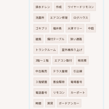
排水ドレン
作成
ワイヤードリモコン
洗面所
エアコン修理
ログハウス
ゴキブリ
福井県
大津マリー
中庭
破風
備付テーブル
狭い通路
トランクルーム
室外機吊り上げ
3階～１階
エアコン取付
相見積
中古販売
テラス屋根
引込線
３階壁面
害虫駆除
電場番号
電話番号
リモコン
カーポート
時間
賃貸
ボードアンカー