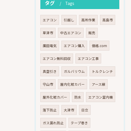
タグ
Tags
エアコン
引越し
高所作業
高島市
草津市
中古エアコン
販売
廣田電気
エアコン購入
価格.com
エアコン無料回収
エアコン工事
真空引き
ガルバリウム
トルクレンチ
守山市
屋内化粧カバー
アース線
屋外化粧カバー
防水
エアコン室内機
落下防止
大津市
日立
ガス漏れ防止
テープ巻き