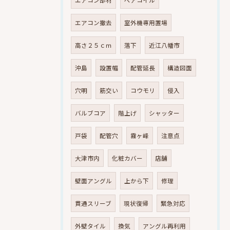
エアコン部材
ペアコイル
エアコン撤去
室外機専用置場
高さ２５ｃｍ
落下
近江八幡市
沖島
設置幅
配管延長
構造図面
穴明
筋交い
コウモリ
侵入
バルブコア
階上げ
シャッター
戸袋
配管穴
霧ヶ峰
注意点
大津市内
化粧カバー
店舗
壁面アングル
上から下
修理
貫通スリーブ
現状復帰
緊急対応
外壁タイル
換気
アングル再利用