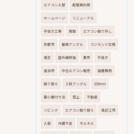
エアコン入替
配管再利用
ホームページ
リニューアル
手抜き工事
買取
エアコン取り外し
京都市
屋根アングル
コンセント交換
東芝
室外機移設
業界
手抜き
長浜市
中古エアコン販売
設置費用
取り替え
２段アングル
250mm
最小据付寸法
窓上
不動産
リビング
エアコン取り替え
東近江市
入替
冷媒不足
モルタル