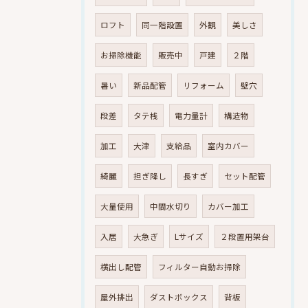
ロフト
同一階設置
外観
美しさ
お掃除機能
販売中
戸建
２階
暑い
新品配管
リフォーム
壁穴
段差
タテ桟
電力量計
構造物
加工
大津
支給品
室内カバー
綺麗
担ぎ降し
長すぎ
セット配管
大量使用
中間水切り
カバー加工
入居
大急ぎ
Lサイズ
２段置用架台
横出し配管
フィルター自動お掃除
屋外排出
ダストボックス
背板