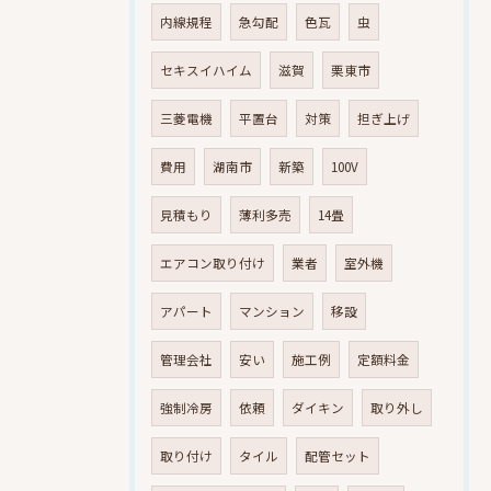
内線規程
急勾配
色瓦
虫
セキスイハイム
滋賀
栗東市
三菱電機
平置台
対策
担ぎ上げ
費用
湖南市
新築
100V
見積もり
薄利多売
14畳
エアコン取り付け
業者
室外機
アパート
マンション
移設
管理会社
安い
施工例
定額料金
強制冷房
依頼
ダイキン
取り外し
取り付け
タイル
配管セット