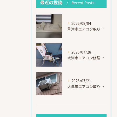
最近の投稿
Recent Posts
2026/08/04
草津市エアコン取り付け｜お客様取り外し済・化粧カバー再利用（ダイキン S225ATES・アウルコート草津）
2026/07/28
大津市エアコン修理｜冷媒漏れを特定！高所作業で東芝RAS-F221ARTを修理・ガスチャージ
2026/07/21
大津市エアコン取り付け｜他社で断られたマンション3階の壁面アングル高所作業（ハイセンス HA-J22H-W・プレジーオビワコ）