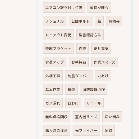
エアコン取り付け位置
最初が肝心
ナショナル
公団ボルト
蓋
有効長
レイアウト変更
型番確認方法
壁面ブラケット
自作
安井電気
容量アップ
お手持品
作業スペース
外構工事
制震ダンパー
穴あけ
基本作業
擁壁
消防設備点検
ガス漏れ
日野町
リコール
無料点検回収
室内機サイズ
緩い傾斜
購入時の注意
光ファイバー
同時