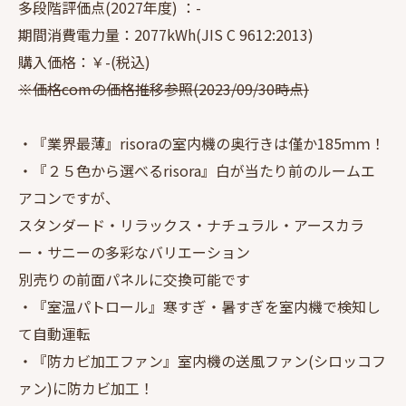
多段階評価点(2027年度) ：-
期間消費電力量：2077kWh(JIS C 9612:2013)
購入価格：￥-(税込)
※価格comの価格推移参照(2023/09/30時点)
・『業界最薄』risoraの室内機の奥行きは僅か185ｍｍ！
・『２５色から選べるrisora』白が当たり前のルームエ
アコンですが、
スタンダード・リラックス・ナチュラル・アースカラ
ー・サニーの多彩なバリエーション
別売りの前面パネルに交換可能です
・『室温パトロール』寒すぎ・暑すぎを室内機で検知し
て自動運転
・『防カビ加工ファン』室内機の送風ファン(シロッコフ
ァン)に防カビ加工！