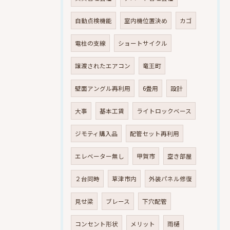
自動点検機能
室内機位置決め
カゴ
電柱の支線
ショートサイクル
譲渡されたエアコン
竜王町
壁面アングル再利用
6畳用
設計
大事
基本工賃
ライトロックベース
ジモティ購入品
配管セット再利用
エレベーター無し
甲賀市
空き部屋
２台同時
草津市内
外装パネル修復
見せ梁
ブレース
下穴配管
コンセント形状
メリット
雨樋