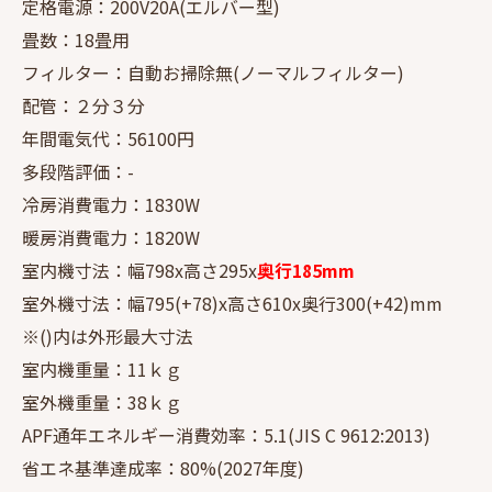
定格電源：200V20A(エルバー型)
畳数：18畳用
フィルター：自動お掃除無(ノーマルフィルター)
配管：２分３分
年間電気代：56100円
多段階評価：-
冷房消費電力：1830W
暖房消費電力：1820W
室内機寸法：幅798x高さ295x
奥行185mm
室外機寸法：幅795(+78)x高さ610x奥行300(+42)mm
※()内は外形最大寸法
室内機重量：11ｋｇ
室外機重量：38ｋｇ
APF通年エネルギー消費効率：5.1(JIS C 9612:2013)
省エネ基準達成率：80%(2027年度)