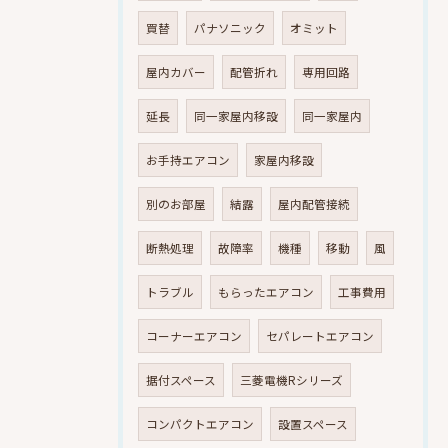
買替
パナソニック
オミット
屋内カバー
配管折れ
専用回路
延長
同一家屋内移設
同一家屋内
お手持エアコン
家屋内移設
別のお部屋
結露
屋内配管接続
断熱処理
故障率
機種
移動
風
トラブル
もらったエアコン
工事費用
コーナーエアコン
セパレートエアコン
据付スペース
三菱電機Rシリーズ
コンパクトエアコン
設置スペース