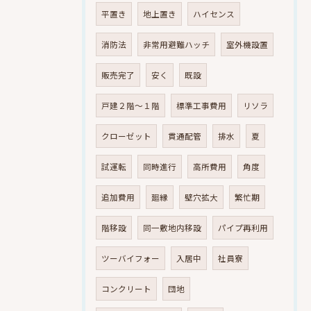
平置き
地上置き
ハイセンス
消防法
非常用避難ハッチ
室外機設置
販売完了
安く
既設
戸建２階～１階
標準工事費用
リソラ
クローゼット
貫通配管
排水
夏
試運転
同時進行
高所費用
角度
追加費用
廻縁
壁穴拡大
繁忙期
階移設
同一敷地内移設
パイプ再利用
ツーバイフォー
入居中
社員寮
コンクリート
団地