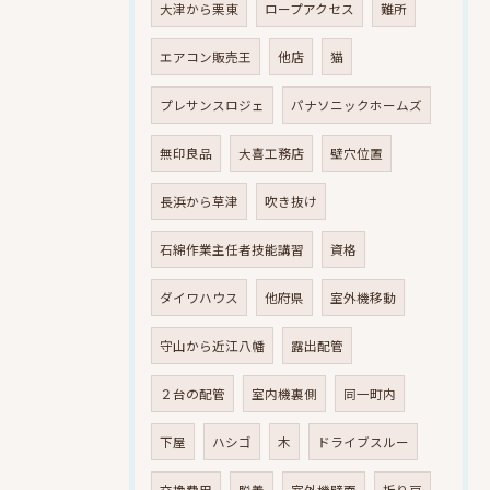
大津から栗東
ロープアクセス
難所
エアコン販売王
他店
猫
プレサンスロジェ
パナソニックホームズ
無印良品
大喜工務店
壁穴位置
長浜から草津
吹き抜け
石綿作業主任者技能講習
資格
ダイワハウス
他府県
室外機移動
守山から近江八幡
露出配管
２台の配管
室内機裏側
同一町内
下屋
ハシゴ
木
ドライブスルー