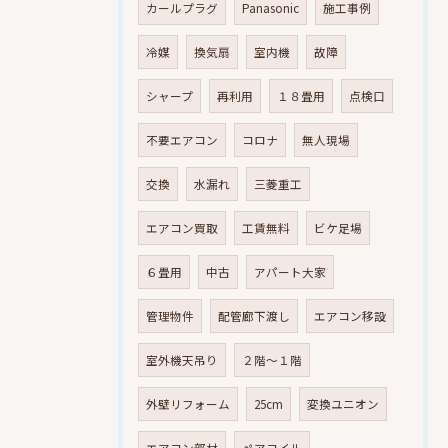
カールプラグ
Panasonic
施工事例
冷媒
換気扇
室内機
故障
シャープ
再利用
１８畳用
点検口
不要エアコン
コロナ
無人現場
交換
水漏れ
三菱重工
エアコン買取
工賃無料
ビケ足場
６畳用
中古
アパート大家
管理物件
配管廊下渡し
エアコン移設
室外機天吊り
２階～１階
外壁リフォーム
25cm
変換ユニオン