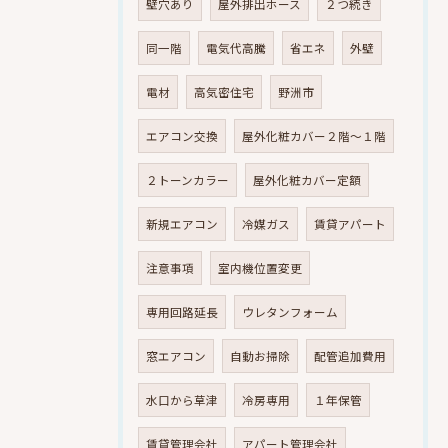
壁穴あり
屋外排出ホース
２つ続き
同一階
電気代高騰
省エネ
外壁
電材
高気密住宅
野洲市
エアコン交換
屋外化粧カバー２階～１階
２トーンカラー
屋外化粧カバー定額
新規エアコン
冷媒ガス
賃貸アパート
注意事項
室内機位置変更
専用回路延長
ウレタンフォーム
窓エアコン
自動お掃除
配管追加費用
水口から草津
冷房専用
１年保管
賃貸管理会社
アパート管理会社