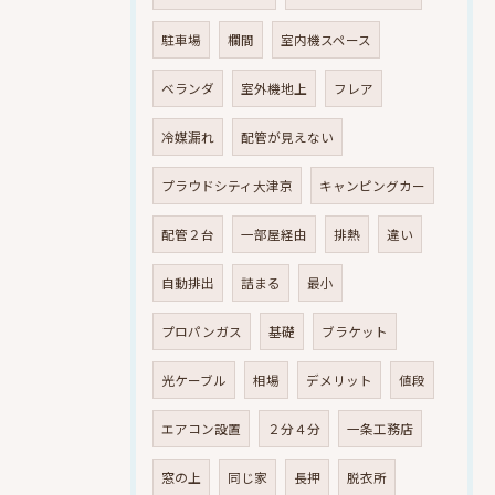
駐車場
欄間
室内機スペース
ベランダ
室外機地上
フレア
冷媒漏れ
配管が見えない
プラウドシティ大津京
キャンピングカー
配管２台
一部屋経由
排熱
違い
自動排出
詰まる
最小
プロパンガス
基礎
ブラケット
光ケーブル
相場
デメリット
値段
エアコン設置
２分４分
一条工務店
窓の上
同じ家
長押
脱衣所