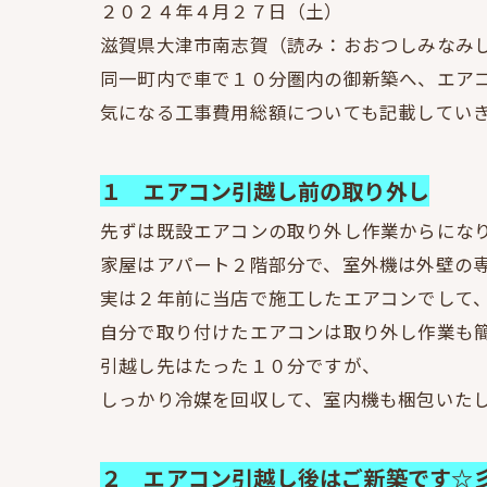
２０２４年４月２７日（土）
滋賀県大津市南志賀（読み：おおつしみなみし
同一町内で車で１０分圏内の御新築へ、エア
気になる工事費用総額についても記載してい
１ エアコン引越し前の取り外し
先ずは既設エアコンの取り外し作業からにな
家屋はアパート２階部分で、室外機は外壁の専
実は２年前に当店で施工したエアコンでして
自分で取り付けたエアコンは取り外し作業も
引越し先はたった１０分ですが、
しっかり冷媒を回収して、室内機も梱包いた
２ エアコン引越し後はご新築です☆