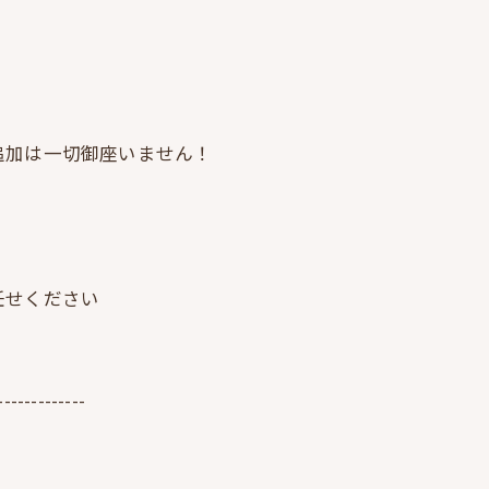
追加は一切御座いません！
任せください
-------------