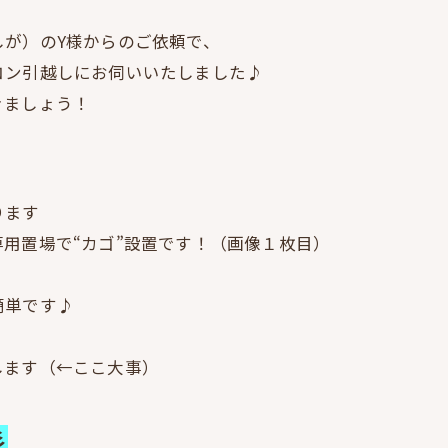
が）のY様からのご依頼で、
コン引越しにお伺いいたしました♪
きましょう！
ります
用置場で“カゴ”設置です！（画像１枚目）
、
簡単です♪
します（←ここ大事）
彡