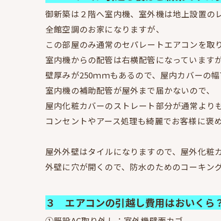
御新築は２階へ室内機、室外機は地上設置の
全館空調のお家になりますが、
この部屋のみ通常のセパレートエアコンを取
室内機からの配管は右横配管になっています
壁厚みが250ｍｍもあるので、屋内カバーの幅
室内機の補助配管が屋外まで届かないので、
屋内化粧カバーのストレート部分が通常より
コンセントやアース処理も綺麗でお客様に褒めて
屋外外壁はタイルになりますので、屋外化粧
外壁に穴が開くので、防水のためのコーキン
３ エアコンの引越し費用はおいくら
①既設AC取り外し：室外機壁面カゴ