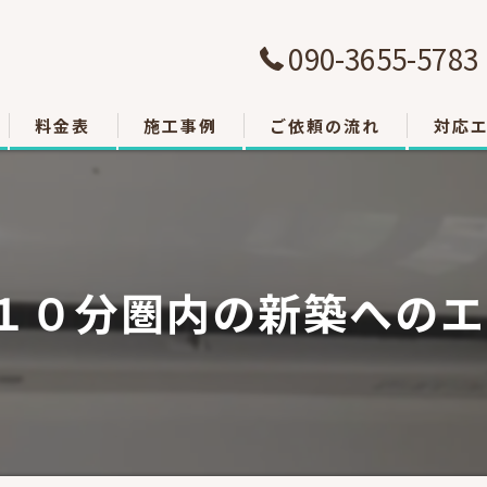
090-3655-5783
料金表
施工事例
ご依頼の流れ
対応
大津市
草津市
１０分圏内の新築への
栗東市
東近江
甲賀市