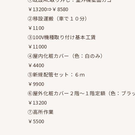
￥13200⇒￥8580
②移設運搬（車で１０分）
￥1100
③100V機種取り付け基本工賃
￥11000
④屋内化粧カバー（色：白のみ）
￥4400
⑤新規配管セット：６ｍ
￥9900
⑥屋外化粧カバー２階～１階定額（色：ブラ
￥13200
⑦高所作業
￥5500