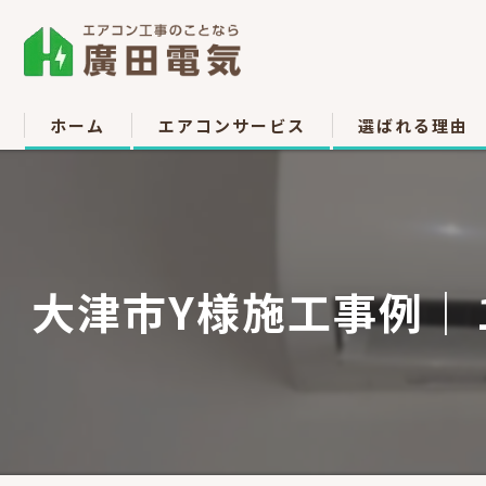
ホーム
エアコンサービス
選ばれる理由
エアコン取付
お客様の声
エアコン取り外し
大津市Y様施工事例｜
エアコン移設
中古販売
高所作業