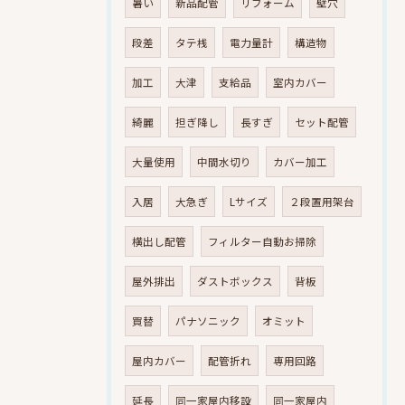
暑い
新品配管
リフォーム
壁穴
段差
タテ桟
電力量計
構造物
加工
大津
支給品
室内カバー
綺麗
担ぎ降し
長すぎ
セット配管
大量使用
中間水切り
カバー加工
入居
大急ぎ
Lサイズ
２段置用架台
横出し配管
フィルター自動お掃除
屋外排出
ダストボックス
背板
買替
パナソニック
オミット
屋内カバー
配管折れ
専用回路
延長
同一家屋内移設
同一家屋内