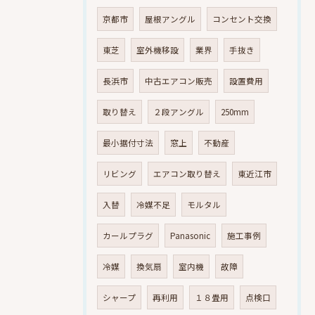
京都市
屋根アングル
コンセント交換
東芝
室外機移設
業界
手抜き
長浜市
中古エアコン販売
設置費用
取り替え
２段アングル
250mm
最小据付寸法
窓上
不動産
リビング
エアコン取り替え
東近江市
入替
冷媒不足
モルタル
カールプラグ
Panasonic
施工事例
冷媒
換気扇
室内機
故障
シャープ
再利用
１８畳用
点検口