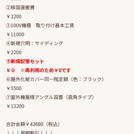
②移設運搬費
￥2200
③100V機種 取り付け基本工賃
￥11000
④新規穴明：サイディング
￥2200
⑤新規配管セット
￥０ ※再利用のため￥0です
⑥屋外化粧カバー同一階定額（色：ブラック）
￥5500
⑦室外機屋根アングル設置（直角タイプ）
￥13200
合計金額￥42680（税込）
↓↓↓早期割引↓↓↓