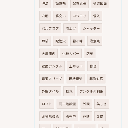
沖島
設置幅
配管延長
構造図面
穴明
筋交い
コウモリ
侵入
バルブコア
階上げ
シャッター
戸袋
配管穴
霧ヶ峰
注意点
大津市内
化粧カバー
店舗
壁面アングル
上から下
修理
貫通スリーブ
現状復帰
緊急対応
外壁タイル
換気
アングル再利用
ロフト
同一階設置
外観
美しさ
お掃除機能
販売中
戸建
２階