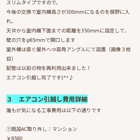
スリムタイプですので、
今後の交換で室内機高さが300ｍｍになるのを視野に入
れ、
天井から室内機下面までの距離を350ｍｍに設定して、
壁の穴をφ65ｍｍで開口します
室外機は直ぐ屋外へ⇒直角アングルにて設置（画像３枚
目）
配管は以前の物を再利用出来ました！
エアコン引越し完了です(^^♪
３ エアコン引越し費用詳細
誰もが気になる工事費用は以下の通りです
①既設AC取り外し：マンション
￥8580