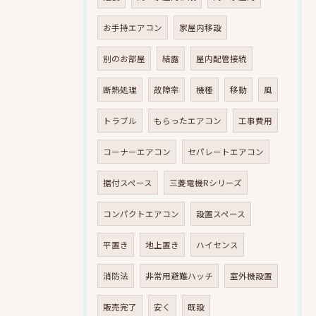
お手持エアコン
家屋内移設
別のお部屋
結露
屋内配管接続
断熱処理
故障率
機種
移動
風
トラブル
もらったエアコン
工事費用
コーナーエアコン
セパレートエアコン
据付スペース
三菱電機Rシリーズ
コンパクトエアコン
設置スペース
平置き
地上置き
ハイセンス
消防法
非常用避難ハッチ
室外機設置
販売完了
安く
既設