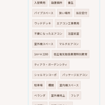
入替費用
設置個所
養生
パイプスペース
狭い場所
当日受付
ウッドデッキ
エアコン工事費用
不要になったエアコン
浴室前室
室外機スペース
マルチエアコン
1m=￥2200
低圧電気取扱業務特別教育
ティアラ・ガーデンシティ
シャルマンコーポ
パッケージエアコン
駐車場
欄間
室内機スペース
ベランダ
室外機地上
フレア