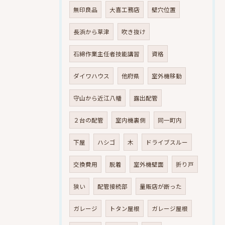
無印良品
大喜工務店
壁穴位置
長浜から草津
吹き抜け
石綿作業主任者技能講習
資格
ダイワハウス
他府県
室外機移動
守山から近江八幡
露出配管
２台の配管
室内機裏側
同一町内
下屋
ハシゴ
木
ドライブスルー
交換費用
脱着
室外機壁面
折り戸
狭い
配管接続部
量販店が断った
ガレージ
トタン屋根
ガレージ屋根