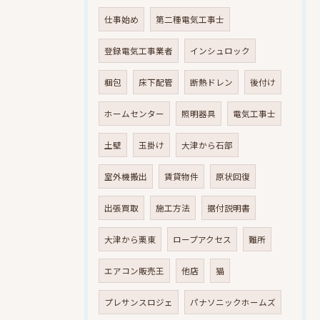
仕事始め
第二種電気工事士
登録電気工事業者
インシュロック
梱包
床下配管
断熱ドレン
後付け
ホームセンター
照明器具
電気工事士
土壁
玉掛け
大津から石部
室外機搬出
賃貸物件
原状回復
出張買取
施工方法
据付説明書
大津から栗東
ロープアクセス
難所
エアコン販売王
他店
猫
プレサンスロジェ
パナソニックホームズ