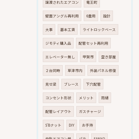
譲渡されたエアコン
竜王町
壁面アングル再利用
6畳用
設計
大事
基本工賃
ライトロックベース
ジモティ購入品
配管セット再利用
エレベーター無し
甲賀市
空き部屋
２台同時
草津市内
外装パネル修復
見せ梁
ブレース
下穴配管
コンセント形状
メリット
雨樋
配管レイアウト
ガスチャージ
S’Bナット
DIY
お手持
自称エアコン屋
パテ
SANYO