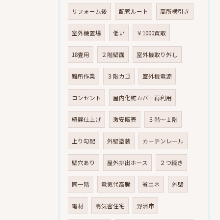
リフォーム後
配管ルート
高所横引き
室外機置場
低い
￥1000買取
18畳用
２階壁面
室外機取り外し
難所作業
３階カゴ
室外機電源
コンセント
屋内化粧カバー再利用
綺麗仕上げ
激安販売
３階～１階
上り勾配
外壁塗装
カーテンレール
壁穴あり
屋外排出ホース
２つ続き
同一階
電気代高騰
省エネ
外壁
電材
高気密住宅
野洲市