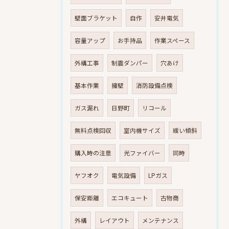
壁面ブラケット
自作
安井電気
容量アップ
お手持品
作業スペース
外構工事
制震ダンパー
穴あけ
基本作業
擁壁
消防設備点検
ガス漏れ
日野町
リコール
無料点検回収
室内機サイズ
緩い傾斜
購入時の注意
光ファイバー
同時
ヤフオク
電気設備
LPガス
保安距離
エコキュート
古物商
外構
レイアウト
メンテナンス