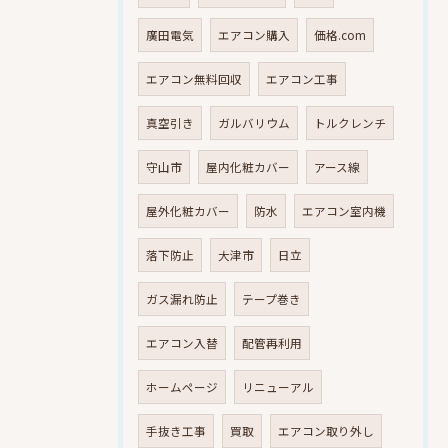
廣田電気
エアコン購入
価格.com
エアコン無料回収
エアコン工事
真空引き
ガルバリウム
トルクレンチ
守山市
屋内化粧カバー
アース線
屋外化粧カバー
防水
エアコン室内機
落下防止
大津市
日立
ガス漏れ防止
テープ巻き
エアコン入替
配管再利用
ホームページ
リニューアル
手抜き工事
買取
エアコン取り外し