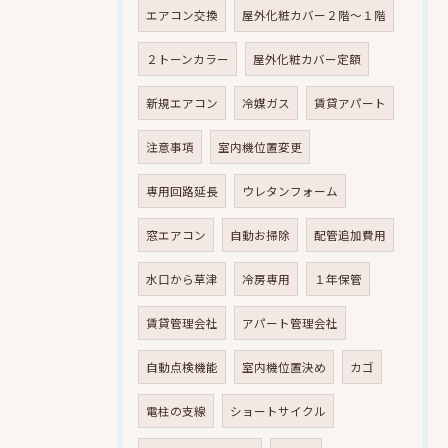
エアコン交換
屋外化粧カバー２階～１階
２トーンカラー
屋外化粧カバー定額
新規エアコン
冷媒ガス
賃貸アパート
注意事項
室内機位置変更
専用回路延長
ウレタンフォーム
窓エアコン
自動お掃除
配管追加費用
水口から草津
冷房専用
１年保管
賃貸管理会社
アパート管理会社
自動点検機能
室内機位置決め
カゴ
電柱の支線
ショートサイクル