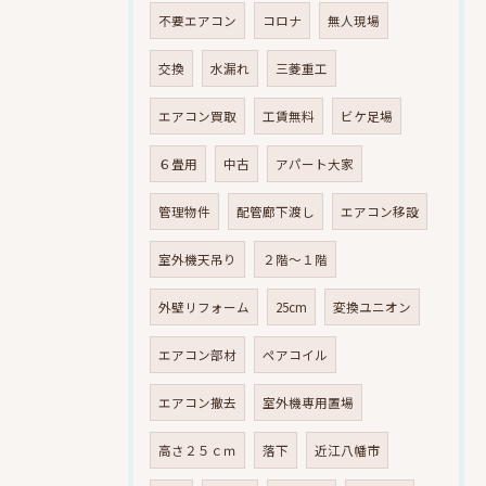
不要エアコン
コロナ
無人現場
交換
水漏れ
三菱重工
エアコン買取
工賃無料
ビケ足場
６畳用
中古
アパート大家
管理物件
配管廊下渡し
エアコン移設
室外機天吊り
２階～１階
外壁リフォーム
25cm
変換ユニオン
エアコン部材
ペアコイル
エアコン撤去
室外機専用置場
高さ２５ｃｍ
落下
近江八幡市