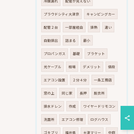
冷媒漏れ
配管が見えない
プラウドシティ大津京
キャンピングカー
配管２台
一部屋経由
排熱
違い
自動排出
詰まる
最小
プロパンガス
基礎
ブラケット
光ケーブル
相場
デメリット
値段
エアコン設置
２分４分
一条工務店
窓の上
同じ家
長押
脱衣所
排水ドレン
作成
ワイヤードリモコン
洗面所
エアコン修理
ログハウス
ゴキブリ
福井県
大津マリー
中庭