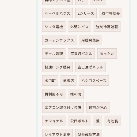
へーベルハウス
Eシリーズ
取付有効長
ヤマダ電機
外壁にビス
強制冷房運転
カーテンボックス
冷暖房兼用
モール処理
窓貫通パネル
あったか
快適ロング暖房
富士通ゼネラル
水口町
量販店
ハシゴスペース
再利用不可
柱の間
エアコン取り付け位置
最初が肝心
ナショナル
公団ボルト
蓋
有効長
レイアウト変更
型番確認方法