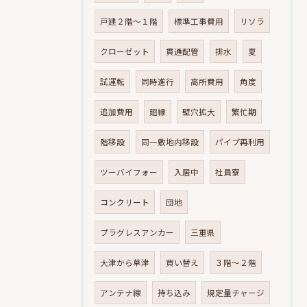
戸建２階～１階
標準工事費用
リソラ
クローゼット
貫通配管
排水
夏
試運転
同時進行
高所費用
角度
追加費用
廻縁
壁穴拡大
繁忙期
階移設
同一敷地内移設
パイプ再利用
ツーバイフォー
入居中
社員寮
コンクリート
団地
プラグレスアンカー
三重県
大津から草津
買い替え
３階～２階
アンテナ線
持ち込み
規定量チャージ