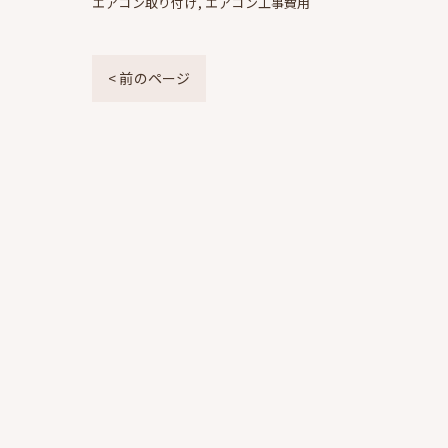
エアコン取り付け
エアコン工事費用
< 前のページ