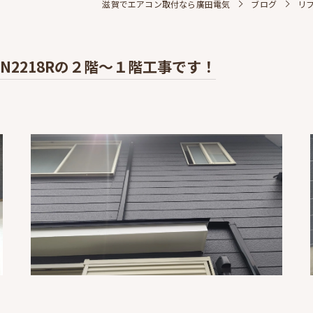
滋賀でエアコン取付なら廣田電気
ブログ
リフ
N2218Rの２階～１階工事です！