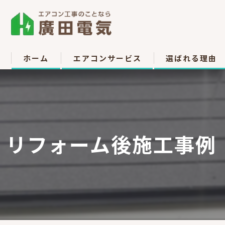
ホーム
エアコンサービス
選ばれる理由
エアコン取付
お客様の声
エアコン取り外し
リフォーム後施工事例｜
エアコン移設
中古販売
高所作業