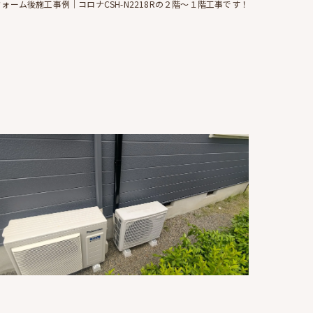
ォーム後施工事例｜コロナCSH-N2218Rの２階～１階工事です！