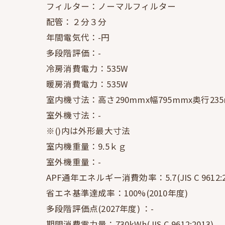
フィルター：ノーマルフィルター
配管：２分３分
年間電気代：-円
多段階評価：-
冷房消費電力：535W
暖房消費電力：535W
室内機寸法：高さ290mmx幅795mmx奥行23
室外機寸法：-
※()内は外形最大寸法
室内機重量：9.5ｋｇ
室外機重量：-
APF通年エネルギー消費効率：5.7(JIS C 9612:2
省エネ基準達成率：100%(2010年度)
多段階評価点(2027年度) ：-
期間消費電力量：730kWh(JIS C 9612:2013)