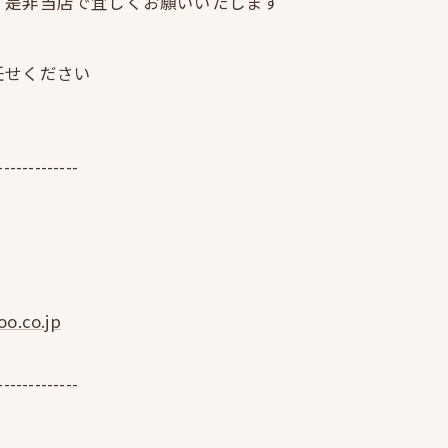
、是非当店で宜しくお願いいたします
任せください
-------------
o.co.jp
-------------