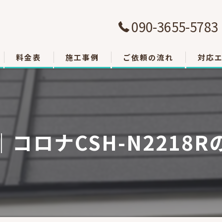
090-3655-5783
料金表
施工事例
ご依頼の流れ
対応
大津市
草津市
コロナCSH-N2218
栗東市
東近江
甲賀市