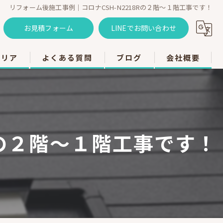
リフォーム後施工事例｜コロナCSH-N2218Rの２階～１階工事です！
お見積フォーム
LINEでお問い合わせ
エリア
よくある質問
ブログ
会社概要
のエアコン工事
のエアコン工事
Rの２階～１階工事です！
のエアコン工事
市のエアコン工事
のエアコン工事