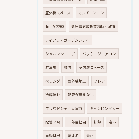
室外機スペース
マルチエアコン
1m=￥2200
低圧電気取扱業務特別教育
ティアラ・ガーデンシティ
シャルマンコーポ
パッケージエアコン
駐車場
欄間
室内機スペース
ベランダ
室外機地上
フレア
冷媒漏れ
配管が見えない
プラウドシティ大津京
キャンピングカー
配管２台
一部屋経由
排熱
違い
自動排出
詰まる
最小