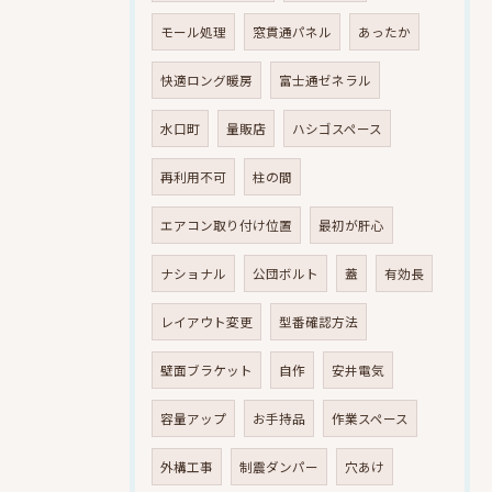
モール処理
窓貫通パネル
あったか
快適ロング暖房
富士通ゼネラル
水口町
量販店
ハシゴスペース
再利用不可
柱の間
エアコン取り付け位置
最初が肝心
ナショナル
公団ボルト
蓋
有効長
レイアウト変更
型番確認方法
壁面ブラケット
自作
安井電気
容量アップ
お手持品
作業スペース
外構工事
制震ダンパー
穴あけ