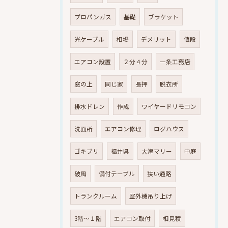
プロパンガス
基礎
ブラケット
光ケーブル
相場
デメリット
値段
エアコン設置
２分４分
一条工務店
窓の上
同じ家
長押
脱衣所
排水ドレン
作成
ワイヤードリモコン
洗面所
エアコン修理
ログハウス
ゴキブリ
福井県
大津マリー
中庭
破風
備付テーブル
狭い通路
トランクルーム
室外機吊り上げ
3階～１階
エアコン取付
相見積