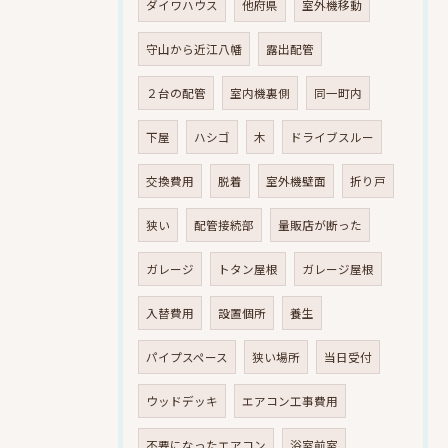
ダイワハウス
他府県
室外機移動
守山から近江八幡
露出配管
２台の配管
室内機裏側
同一町内
下屋
ハシゴ
木
ドライブスルー
交換費用
脱着
室外機壁面
折り戸
狭い
配管接続部
量販店が断った
ガレージ
トタン屋根
ガレージ屋根
入替費用
設置個所
養生
パイプスペース
狭い場所
当日受付
ウッドデッキ
エアコン工事費用
不要になったエアコン
浴室前室