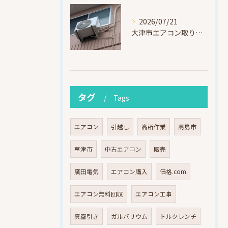
2026/07/21
大津市エアコン取り付け｜他社で断られたマンション3階の壁面アングル高所作業（ハイセンス HA-J22H-W・プレジーオビワコ）
タグ
Tags
エアコン
引越し
高所作業
高島市
草津市
中古エアコン
販売
廣田電気
エアコン購入
価格.com
エアコン無料回収
エアコン工事
真空引き
ガルバリウム
トルクレンチ