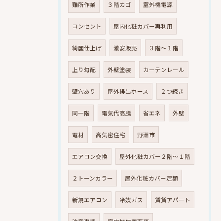
難所作業
３階カゴ
室外機電源
コンセント
屋内化粧カバー再利用
綺麗仕上げ
激安販売
３階～１階
上り勾配
外壁塗装
カーテンレール
壁穴あり
屋外排出ホース
２つ続き
同一階
電気代高騰
省エネ
外壁
電材
高気密住宅
野洲市
エアコン交換
屋外化粧カバー２階～１階
２トーンカラー
屋外化粧カバー定額
新規エアコン
冷媒ガス
賃貸アパート