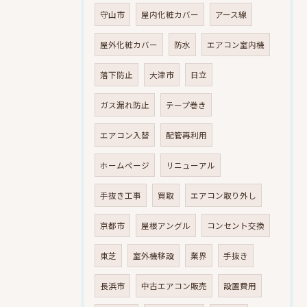
守山市
屋内化粧カバー
アース線
屋外化粧カバー
防水
エアコン室内機
落下防止
大津市
日立
ガス漏れ防止
テープ巻き
エアコン入替
配管再利用
ホームページ
リニューアル
手抜き工事
買取
エアコン取り外し
京都市
屋根アングル
コンセント交換
東芝
室外機移設
業界
手抜き
長浜市
中古エアコン販売
設置費用