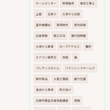
ホームセンター
照明器具
電気工事士
土壁
玉掛け
大津から石部
室外機搬出
賃貸物件
原状回復
出張買取
施工方法
据付説明書
大津から栗東
ロープアクセス
難所
エアコン販売王
他店
猫
プレサンスロジェ
パナソニックホームズ
無印良品
大喜工務店
壁穴位置
長浜から草津
吹き抜け
石綿作業主任者技能講習
資格