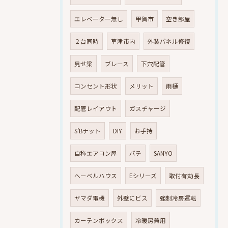
エレベーター無し
甲賀市
空き部屋
２台同時
草津市内
外装パネル修復
見せ梁
ブレース
下穴配管
コンセント形状
メリット
雨樋
配管レイアウト
ガスチャージ
S’Bナット
DIY
お手持
自称エアコン屋
パテ
SANYO
へーベルハウス
Eシリーズ
取付有効長
ヤマダ電機
外壁にビス
強制冷房運転
カーテンボックス
冷暖房兼用