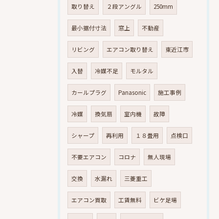
取り替え
２段アングル
250mm
最小据付寸法
窓上
不動産
リビング
エアコン取り替え
東近江市
入替
冷媒不足
モルタル
カールプラグ
Panasonic
施工事例
冷媒
換気扇
室内機
故障
シャープ
再利用
１８畳用
点検口
不要エアコン
コロナ
無人現場
交換
水漏れ
三菱重工
エアコン買取
工賃無料
ビケ足場