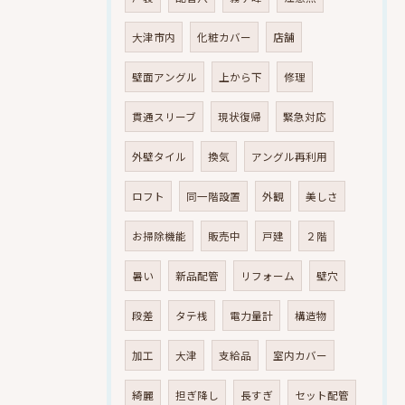
大津市内
化粧カバー
店舗
壁面アングル
上から下
修理
貫通スリーブ
現状復帰
緊急対応
外壁タイル
換気
アングル再利用
ロフト
同一階設置
外観
美しさ
お掃除機能
販売中
戸建
２階
暑い
新品配管
リフォーム
壁穴
段差
タテ桟
電力量計
構造物
加工
大津
支給品
室内カバー
綺麗
担ぎ降し
長すぎ
セット配管