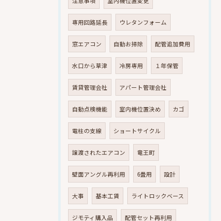
注意事項
室内機位置変更
専用回路延長
ウレタンフォーム
窓エアコン
自動お掃除
配管追加費用
水口から草津
冷房専用
１年保管
賃貸管理会社
アパート管理会社
自動点検機能
室内機位置決め
カゴ
電柱の支線
ショートサイクル
譲渡されたエアコン
竜王町
壁面アングル再利用
6畳用
設計
大事
基本工賃
ライトロックベース
ジモティ購入品
配管セット再利用