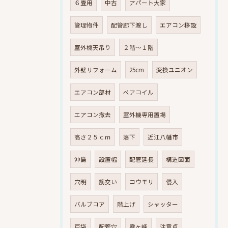
６畳用
中古
アパート大家
管理物件
配管廊下渡し
エアコン移設
室外機天吊り
２階～１階
外壁リフォーム
25cm
変換ユニオン
エアコン部材
ペアコイル
エアコン撤去
室外機専用置場
高さ２５ｃｍ
落下
近江八幡市
沖島
設置幅
配管延長
構造図面
穴明
筋交い
コウモリ
侵入
バルブコア
階上げ
シャッター
戸袋
配管穴
霧ヶ峰
注意点