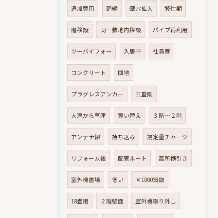
追加費用
廻縁
壁穴拡大
繁忙期
階移設
同一敷地内移設
パイプ再利用
ツーバイフォー
入居中
社員寮
コンクリート
団地
プラグレスアンカー
三重県
大津から草津
買い替え
３階～２階
アンテナ線
持ち込み
規定量チャージ
リフォーム後
配管ルート
高所横引き
室外機置場
低い
￥1000買取
18畳用
２階壁面
室外機取り外し