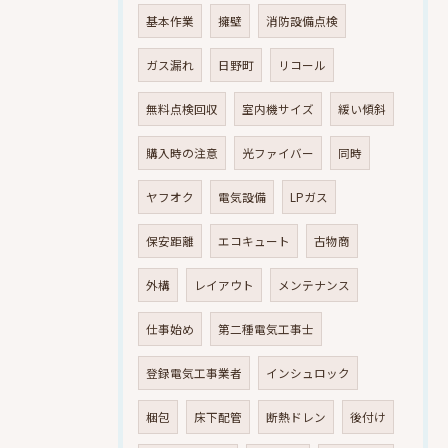
基本作業
擁壁
消防設備点検
ガス漏れ
日野町
リコール
無料点検回収
室内機サイズ
緩い傾斜
購入時の注意
光ファイバー
同時
ヤフオク
電気設備
LPガス
保安距離
エコキュート
古物商
外構
レイアウト
メンテナンス
仕事始め
第二種電気工事士
登録電気工事業者
インシュロック
梱包
床下配管
断熱ドレン
後付け