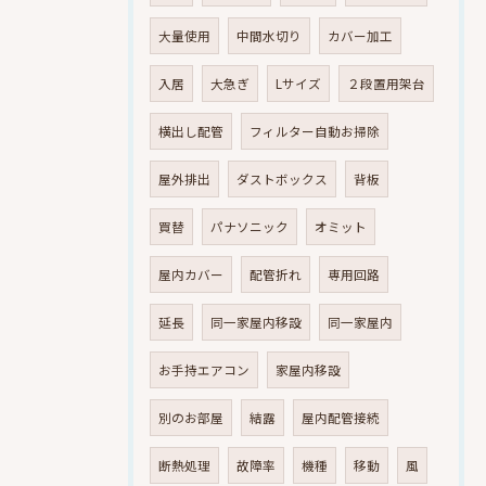
大量使用
中間水切り
カバー加工
入居
大急ぎ
Lサイズ
２段置用架台
横出し配管
フィルター自動お掃除
屋外排出
ダストボックス
背板
買替
パナソニック
オミット
屋内カバー
配管折れ
専用回路
延長
同一家屋内移設
同一家屋内
お手持エアコン
家屋内移設
別のお部屋
結露
屋内配管接続
断熱処理
故障率
機種
移動
風