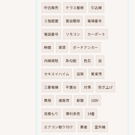
中古販売
テラス屋根
引込線
３階壁面
害虫駆除
電場番号
電話番号
リモコン
カーポート
時間
賃貸
ボードアンカー
内線規程
急勾配
色瓦
虫
セキスイハイム
滋賀
栗東市
三菱電機
平置台
対策
担ぎ上げ
費用
湖南市
新築
100V
見積もり
薄利多売
14畳
エアコン取り付け
業者
室外機