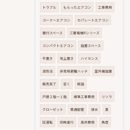
トラブル
もらったエアコン
工事費用
コーナーエアコン
セパレートエアコン
据付スペース
三菱電機Rシリーズ
コンパクトエアコン
設置スペース
平置き
地上置き
ハイセンス
消防法
非常用避難ハッチ
室外機設置
販売完了
安く
既設
戸建２階～１階
標準工事費用
リソラ
クローゼット
貫通配管
排水
夏
試運転
同時進行
高所費用
角度