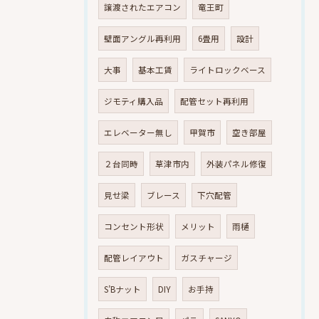
譲渡されたエアコン
竜王町
壁面アングル再利用
6畳用
設計
大事
基本工賃
ライトロックベース
ジモティ購入品
配管セット再利用
エレベーター無し
甲賀市
空き部屋
２台同時
草津市内
外装パネル修復
見せ梁
ブレース
下穴配管
コンセント形状
メリット
雨樋
配管レイアウト
ガスチャージ
S’Bナット
DIY
お手持