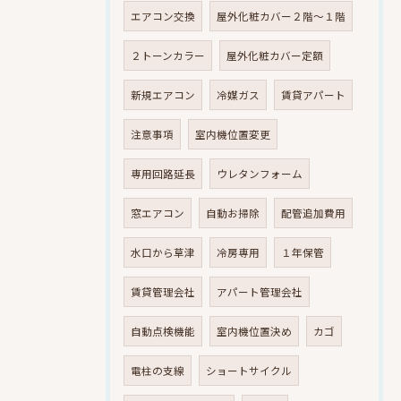
エアコン交換
屋外化粧カバー２階～１階
２トーンカラー
屋外化粧カバー定額
新規エアコン
冷媒ガス
賃貸アパート
注意事項
室内機位置変更
専用回路延長
ウレタンフォーム
窓エアコン
自動お掃除
配管追加費用
水口から草津
冷房専用
１年保管
賃貸管理会社
アパート管理会社
自動点検機能
室内機位置決め
カゴ
電柱の支線
ショートサイクル