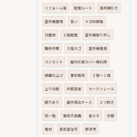
リフォーム後
配管ルート
高所横引き
室外機置場
低い
￥1000買取
18畳用
２階壁面
室外機取り外し
難所作業
３階カゴ
室外機電源
コンセント
屋内化粧カバー再利用
綺麗仕上げ
激安販売
３階～１階
上り勾配
外壁塗装
カーテンレール
壁穴あり
屋外排出ホース
２つ続き
同一階
電気代高騰
省エネ
外壁
電材
高気密住宅
野洲市