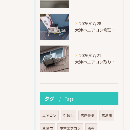
2026/07/28
大津市エアコン修理｜冷媒漏れを特定！高所作業で東芝RAS-F221ARTを修理・ガスチャージ
2026/07/21
大津市エアコン取り付け｜他社で断られたマンション3階の壁面アングル高所作業（ハイセンス HA-J22H-W・プレジーオビワコ）
タグ
Tags
エアコン
引越し
高所作業
高島市
草津市
中古エアコン
販売