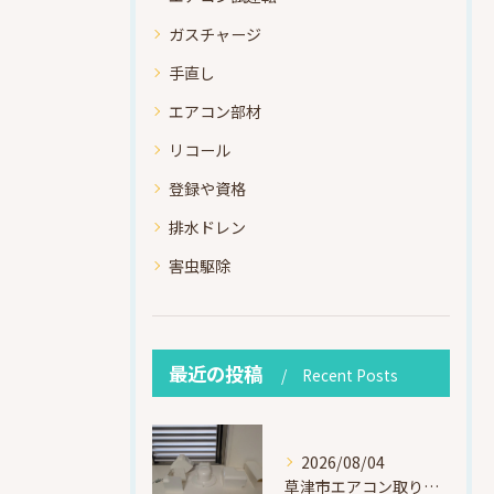
ガスチャージ
手直し
エアコン部材
リコール
登録や資格
排水ドレン
害虫駆除
最近の投稿
Recent Posts
2026/08/04
草津市エアコン取り付け｜お客様取り外し済・化粧カバー再利用（ダイキン S225ATES・アウルコート草津）