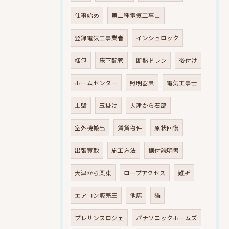
仕事始め
第二種電気工事士
登録電気工事業者
インシュロック
梱包
床下配管
断熱ドレン
後付け
ホームセンター
照明器具
電気工事士
土壁
玉掛け
大津から石部
室外機搬出
賃貸物件
原状回復
出張買取
施工方法
据付説明書
大津から栗東
ロープアクセス
難所
エアコン販売王
他店
猫
プレサンスロジェ
パナソニックホームズ