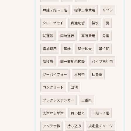
戸建２階～１階
標準工事費用
リソラ
クローゼット
貫通配管
排水
夏
試運転
同時進行
高所費用
角度
追加費用
廻縁
壁穴拡大
繁忙期
階移設
同一敷地内移設
パイプ再利用
ツーバイフォー
入居中
社員寮
コンクリート
団地
プラグレスアンカー
三重県
大津から草津
買い替え
３階～２階
アンテナ線
持ち込み
規定量チャージ