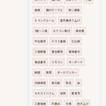
破風
備付テーブル
狭い通路
トランクルーム
室外機吊り上げ
3階～１階
エアコン取付
相見積
中古販売
テラス屋根
引込線
３階壁面
害虫駆除
電場番号
電話番号
リモコン
カーポート
時間
賃貸
ボードアンカー
内線規程
急勾配
色瓦
虫
セキスイハイム
滋賀
栗東市
三菱電機
平置台
対策
担ぎ上げ