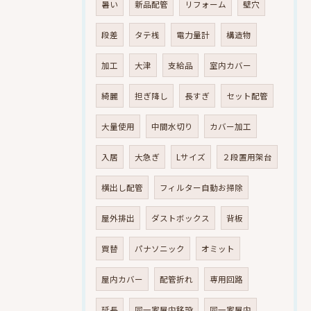
暑い
新品配管
リフォーム
壁穴
段差
タテ桟
電力量計
構造物
加工
大津
支給品
室内カバー
綺麗
担ぎ降し
長すぎ
セット配管
大量使用
中間水切り
カバー加工
入居
大急ぎ
Lサイズ
２段置用架台
横出し配管
フィルター自動お掃除
屋外排出
ダストボックス
背板
買替
パナソニック
オミット
屋内カバー
配管折れ
専用回路
延長
同一家屋内移設
同一家屋内