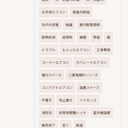
お手持エアコン
家屋内移設
別のお部屋
結露
屋内配管接続
断熱処理
故障率
機種
移動
風
トラブル
もらったエアコン
工事費用
コーナーエアコン
セパレートエアコン
据付スペース
三菱電機Rシリーズ
コンパクトエアコン
設置スペース
平置き
地上置き
ハイセンス
消防法
非常用避難ハッチ
室外機設置
販売完了
安く
既設