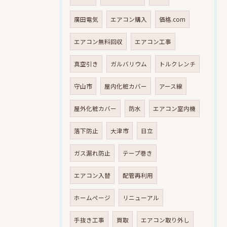
廣田電気
エアコン購入
価格.com
エアコン無料回収
エアコン工事
真空引き
ガルバリウム
トルクレンチ
守山市
屋内化粧カバー
アース線
屋外化粧カバー
防水
エアコン室内機
落下防止
大津市
日立
ガス漏れ防止
テープ巻き
エアコン入替
配管再利用
ホームページ
リニューアル
手抜き工事
買取
エアコン取り外し