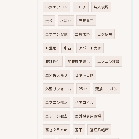
不要エアコン
コロナ
無人現場
交換
水漏れ
三菱重工
エアコン買取
工賃無料
ビケ足場
６畳用
中古
アパート大家
管理物件
配管廊下渡し
エアコン移設
室外機天吊り
２階～１階
外壁リフォーム
25cm
変換ユニオン
エアコン部材
ペアコイル
エアコン撤去
室外機専用置場
高さ２５ｃｍ
落下
近江八幡市