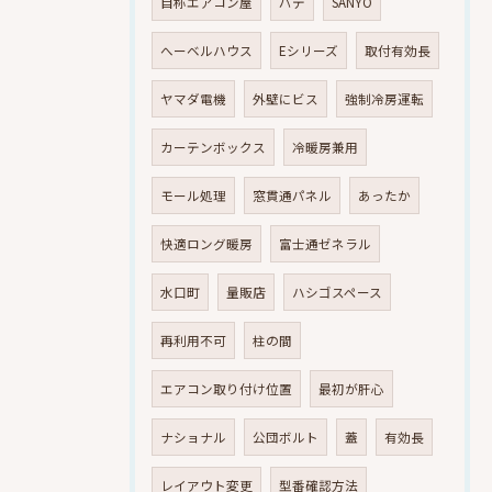
自称エアコン屋
パテ
SANYO
へーベルハウス
Eシリーズ
取付有効長
ヤマダ電機
外壁にビス
強制冷房運転
カーテンボックス
冷暖房兼用
モール処理
窓貫通パネル
あったか
快適ロング暖房
富士通ゼネラル
水口町
量販店
ハシゴスペース
再利用不可
柱の間
エアコン取り付け位置
最初が肝心
ナショナル
公団ボルト
蓋
有効長
レイアウト変更
型番確認方法