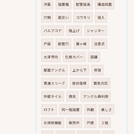
沖島
設置幅
配管延長
構造図面
穴明
筋交い
コウモリ
侵入
バルブコア
階上げ
シャッター
戸袋
配管穴
霧ヶ峰
注意点
大津市内
化粧カバー
店舗
壁面アングル
上から下
修理
貫通スリーブ
現状復帰
緊急対応
外壁タイル
換気
アングル再利用
ロフト
同一階設置
外観
美しさ
お掃除機能
販売中
戸建
２階