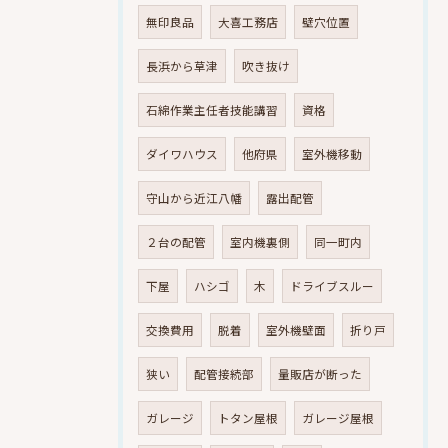
無印良品
大喜工務店
壁穴位置
長浜から草津
吹き抜け
石綿作業主任者技能講習
資格
ダイワハウス
他府県
室外機移動
守山から近江八幡
露出配管
２台の配管
室内機裏側
同一町内
下屋
ハシゴ
木
ドライブスルー
交換費用
脱着
室外機壁面
折り戸
狭い
配管接続部
量販店が断った
ガレージ
トタン屋根
ガレージ屋根