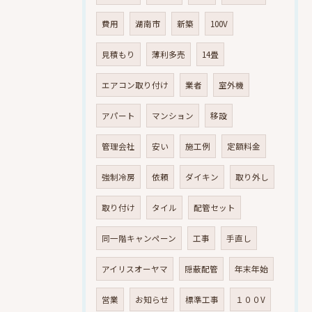
費用
湖南市
新築
100V
見積もり
薄利多売
14畳
エアコン取り付け
業者
室外機
アパート
マンション
移設
管理会社
安い
施工例
定額料金
強制冷房
依頼
ダイキン
取り外し
取り付け
タイル
配管セット
同一階キャンペーン
工事
手直し
アイリスオーヤマ
隠蔽配管
年末年始
営業
お知らせ
標準工事
１００V