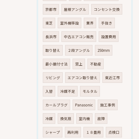
京都市
屋根アングル
コンセント交換
東芝
室外機移設
業界
手抜き
長浜市
中古エアコン販売
設置費用
取り替え
２段アングル
250mm
最小据付寸法
窓上
不動産
リビング
エアコン取り替え
東近江市
入替
冷媒不足
モルタル
カールプラグ
Panasonic
施工事例
冷媒
換気扇
室内機
故障
シャープ
再利用
１８畳用
点検口