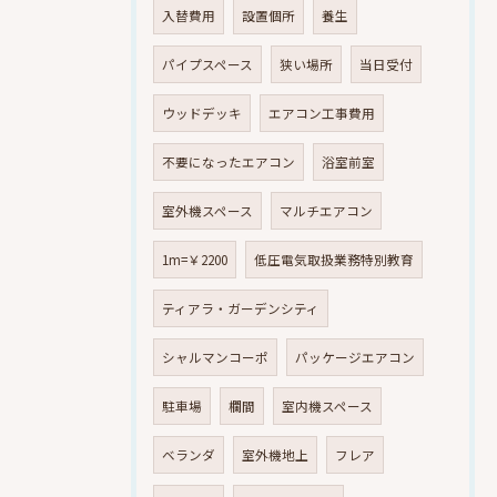
入替費用
設置個所
養生
パイプスペース
狭い場所
当日受付
ウッドデッキ
エアコン工事費用
不要になったエアコン
浴室前室
室外機スペース
マルチエアコン
1m=￥2200
低圧電気取扱業務特別教育
ティアラ・ガーデンシティ
シャルマンコーポ
パッケージエアコン
駐車場
欄間
室内機スペース
ベランダ
室外機地上
フレア