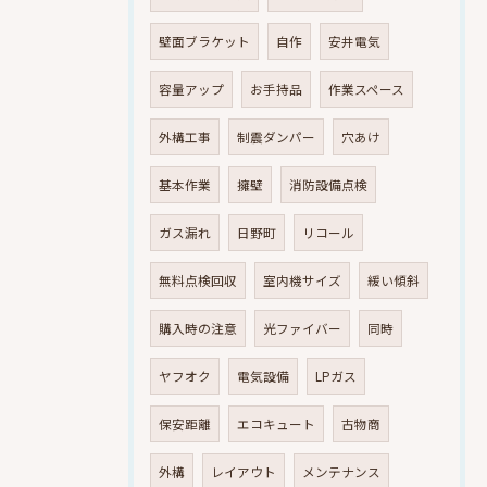
壁面ブラケット
自作
安井電気
容量アップ
お手持品
作業スペース
外構工事
制震ダンパー
穴あけ
基本作業
擁壁
消防設備点検
ガス漏れ
日野町
リコール
無料点検回収
室内機サイズ
緩い傾斜
購入時の注意
光ファイバー
同時
ヤフオク
電気設備
LPガス
保安距離
エコキュート
古物商
外構
レイアウト
メンテナンス