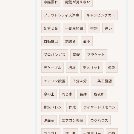
冷媒漏れ
配管が見えない
プラウドシティ大津京
キャンピングカー
配管２台
一部屋経由
排熱
違い
自動排出
詰まる
最小
プロパンガス
基礎
ブラケット
光ケーブル
相場
デメリット
値段
エアコン設置
２分４分
一条工務店
窓の上
同じ家
長押
脱衣所
排水ドレン
作成
ワイヤードリモコン
洗面所
エアコン修理
ログハウス
ゴキブリ
福井県
大津マリー
中庭