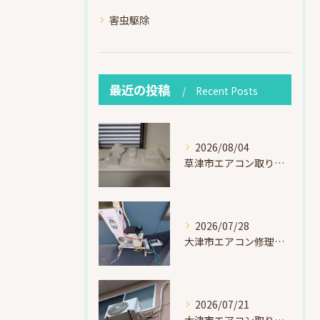
害虫駆除
最近の投稿
Recent Posts
2026/08/04
草津市エアコン取り付け｜お客様取り外し済・化粧カバー再利用（ダイキン S225ATES・アウルコート草津）
2026/07/28
大津市エアコン修理｜冷媒漏れを特定！高所作業で東芝RAS-F221ARTを修理・ガスチャージ
2026/07/21
大津市エアコン取り付け｜他社で断られたマンション3階の壁面アングル高所作業（ハイセンス HA-J22H-W・プレジーオビワコ）