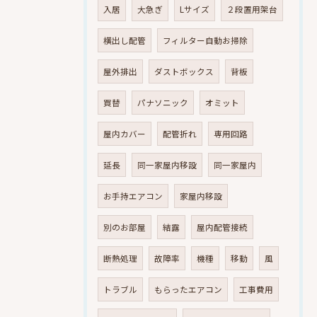
入居
大急ぎ
Lサイズ
２段置用架台
横出し配管
フィルター自動お掃除
屋外排出
ダストボックス
背板
買替
パナソニック
オミット
屋内カバー
配管折れ
専用回路
延長
同一家屋内移設
同一家屋内
お手持エアコン
家屋内移設
別のお部屋
結露
屋内配管接続
断熱処理
故障率
機種
移動
風
トラブル
もらったエアコン
工事費用