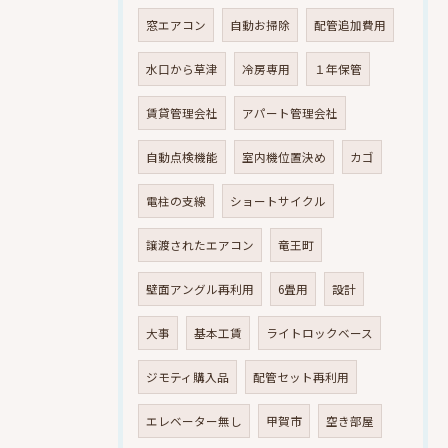
窓エアコン
自動お掃除
配管追加費用
水口から草津
冷房専用
１年保管
賃貸管理会社
アパート管理会社
自動点検機能
室内機位置決め
カゴ
電柱の支線
ショートサイクル
譲渡されたエアコン
竜王町
壁面アングル再利用
6畳用
設計
大事
基本工賃
ライトロックベース
ジモティ購入品
配管セット再利用
エレベーター無し
甲賀市
空き部屋