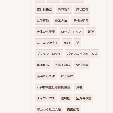
室外機搬出
賃貸物件
原状回復
出張買取
施工方法
据付説明書
大津から栗東
ロープアクセス
難所
エアコン販売王
他店
猫
プレサンスロジェ
パナソニックホームズ
無印良品
大喜工務店
壁穴位置
長浜から草津
吹き抜け
石綿作業主任者技能講習
資格
ダイワハウス
他府県
室外機移動
守山から近江八幡
露出配管