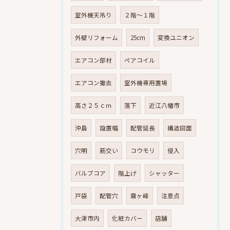
室外機天吊り
２階～１階
外壁リフォーム
25cm
変換ユニオン
エアコン部材
ペアコイル
エアコン撤去
室外機専用置場
高さ２５ｃｍ
落下
近江八幡市
沖島
設置幅
配管延長
構造図面
穴明
筋交い
コウモリ
侵入
バルブコア
階上げ
シャッター
戸袋
配管穴
霧ヶ峰
注意点
大津市内
化粧カバー
店舗