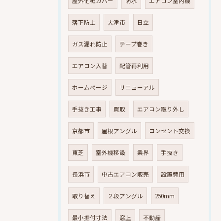
屋外化粧カバー
防水
エアコン室内機
落下防止
大津市
日立
ガス漏れ防止
テープ巻き
エアコン入替
配管再利用
ホームページ
リニューアル
手抜き工事
買取
エアコン取り外し
京都市
屋根アングル
コンセント交換
東芝
室外機移設
業界
手抜き
長浜市
中古エアコン販売
設置費用
取り替え
２段アングル
250mm
最小据付寸法
窓上
不動産