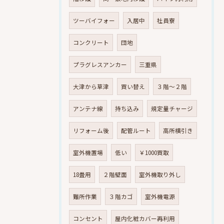
ツーバイフォー
入居中
社員寮
コンクリート
団地
プラグレスアンカー
三重県
大津から草津
買い替え
３階～２階
アンテナ線
持ち込み
規定量チャージ
リフォーム後
配管ルート
高所横引き
室外機置場
低い
￥1000買取
18畳用
２階壁面
室外機取り外し
難所作業
３階カゴ
室外機電源
コンセント
屋内化粧カバー再利用