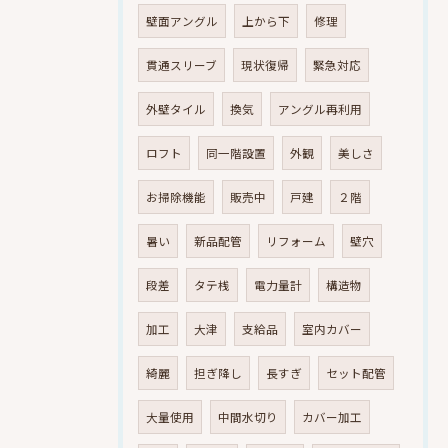
壁面アングル
上から下
修理
貫通スリーブ
現状復帰
緊急対応
外壁タイル
換気
アングル再利用
ロフト
同一階設置
外観
美しさ
お掃除機能
販売中
戸建
２階
暑い
新品配管
リフォーム
壁穴
段差
タテ桟
電力量計
構造物
加工
大津
支給品
室内カバー
綺麗
担ぎ降し
長すぎ
セット配管
大量使用
中間水切り
カバー加工