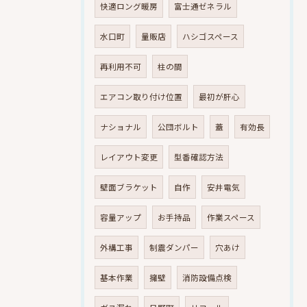
快適ロング暖房
富士通ゼネラル
水口町
量販店
ハシゴスペース
再利用不可
柱の間
エアコン取り付け位置
最初が肝心
ナショナル
公団ボルト
蓋
有効長
レイアウト変更
型番確認方法
壁面ブラケット
自作
安井電気
容量アップ
お手持品
作業スペース
外構工事
制震ダンパー
穴あけ
基本作業
擁壁
消防設備点検