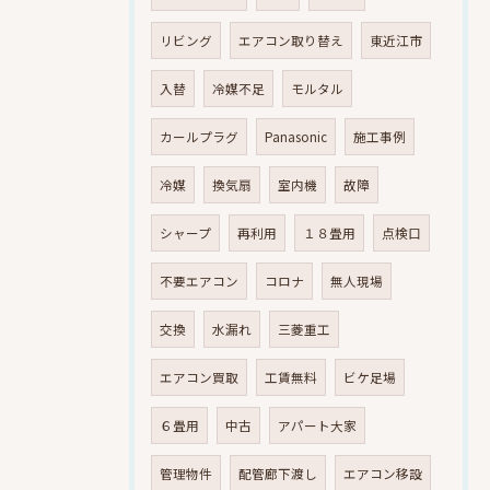
リビング
エアコン取り替え
東近江市
入替
冷媒不足
モルタル
カールプラグ
Panasonic
施工事例
冷媒
換気扇
室内機
故障
シャープ
再利用
１８畳用
点検口
不要エアコン
コロナ
無人現場
交換
水漏れ
三菱重工
エアコン買取
工賃無料
ビケ足場
６畳用
中古
アパート大家
管理物件
配管廊下渡し
エアコン移設