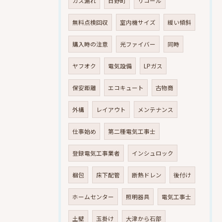
ガス漏れ
日野町
リコール
無料点検回収
室内機サイズ
緩い傾斜
購入時の注意
光ファイバー
同時
ヤフオク
電気設備
LPガス
保安距離
エコキュート
古物商
外構
レイアウト
メンテナンス
仕事始め
第二種電気工事士
登録電気工事業者
インシュロック
梱包
床下配管
断熱ドレン
後付け
ホームセンター
照明器具
電気工事士
土壁
玉掛け
大津から石部