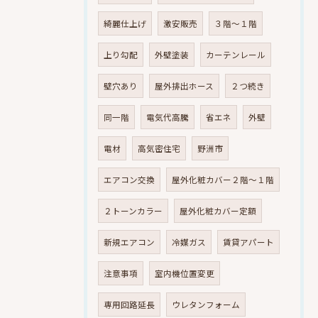
綺麗仕上げ
激安販売
３階～１階
上り勾配
外壁塗装
カーテンレール
壁穴あり
屋外排出ホース
２つ続き
同一階
電気代高騰
省エネ
外壁
電材
高気密住宅
野洲市
エアコン交換
屋外化粧カバー２階～１階
２トーンカラー
屋外化粧カバー定額
新規エアコン
冷媒ガス
賃貸アパート
注意事項
室内機位置変更
専用回路延長
ウレタンフォーム