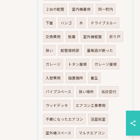
２台の配管
室内機裏側
同一町内
下屋
ハシゴ
木
ドライブスルー
交換費用
脱着
室外機壁面
折り戸
狭い
配管接続部
量販店が断った
ガレージ
トタン屋根
ガレージ屋根
入替費用
設置個所
養生
パイプスペース
狭い場所
当日受付
ウッドデッキ
エアコン工事費用
不要になったエアコン
浴室前室
室外機スペース
マルチエアコン