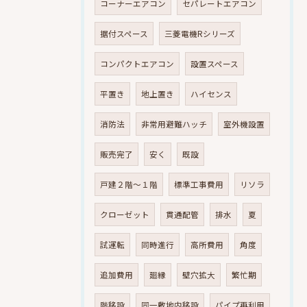
コーナーエアコン
セパレートエアコン
据付スペース
三菱電機Rシリーズ
コンパクトエアコン
設置スペース
平置き
地上置き
ハイセンス
消防法
非常用避難ハッチ
室外機設置
販売完了
安く
既設
戸建２階～１階
標準工事費用
リソラ
クローゼット
貫通配管
排水
夏
試運転
同時進行
高所費用
角度
追加費用
廻縁
壁穴拡大
繁忙期
階移設
同一敷地内移設
パイプ再利用