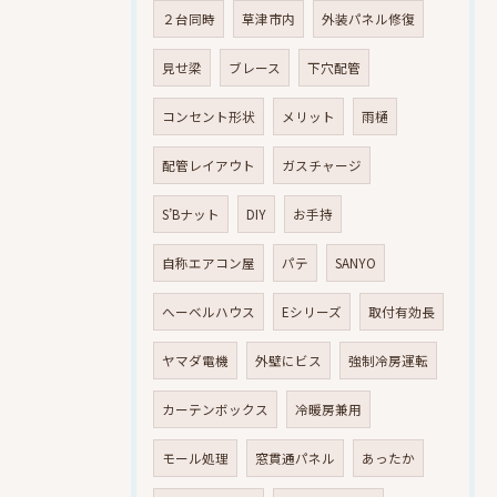
２台同時
草津市内
外装パネル修復
見せ梁
ブレース
下穴配管
コンセント形状
メリット
雨樋
配管レイアウト
ガスチャージ
S’Bナット
DIY
お手持
自称エアコン屋
パテ
SANYO
へーベルハウス
Eシリーズ
取付有効長
ヤマダ電機
外壁にビス
強制冷房運転
カーテンボックス
冷暖房兼用
モール処理
窓貫通パネル
あったか