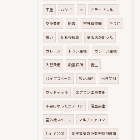
下屋
ハシゴ
木
ドライブスルー
交換費用
脱着
室外機壁面
折り戸
狭い
配管接続部
量販店が断った
ガレージ
トタン屋根
ガレージ屋根
入替費用
設置個所
養生
パイプスペース
狭い場所
当日受付
ウッドデッキ
エアコン工事費用
不要になったエアコン
浴室前室
室外機スペース
マルチエアコン
1m=￥2200
低圧電気取扱業務特別教育