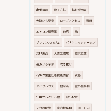
出張買取
施工方法
据付説明書
大津から栗東
ロープアクセス
難所
エアコン販売王
他店
猫
プレサンスロジェ
パナソニックホームズ
無印良品
大喜工務店
壁穴位置
長浜から草津
吹き抜け
石綿作業主任者技能講習
資格
ダイワハウス
他府県
室外機移動
守山から近江八幡
露出配管
２台の配管
室内機裏側
同一町内