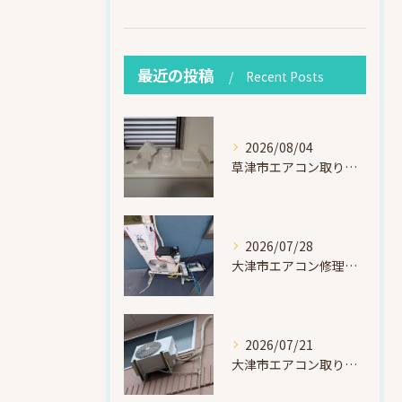
最近の投稿
Recent Posts
2026/08/04
草津市エアコン取り付け｜お客様取り外し済・化粧カバー再利用（ダイキン S225ATES・アウルコート草津）
2026/07/28
大津市エアコン修理｜冷媒漏れを特定！高所作業で東芝RAS-F221ARTを修理・ガスチャージ
2026/07/21
大津市エアコン取り付け｜他社で断られたマンション3階の壁面アングル高所作業（ハイセンス HA-J22H-W・プレジーオビワコ）