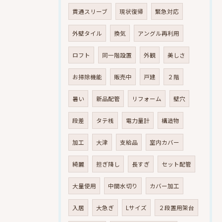
貫通スリーブ
現状復帰
緊急対応
外壁タイル
換気
アングル再利用
ロフト
同一階設置
外観
美しさ
お掃除機能
販売中
戸建
２階
暑い
新品配管
リフォーム
壁穴
段差
タテ桟
電力量計
構造物
加工
大津
支給品
室内カバー
綺麗
担ぎ降し
長すぎ
セット配管
大量使用
中間水切り
カバー加工
入居
大急ぎ
Lサイズ
２段置用架台