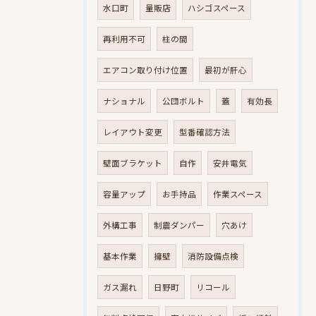
水口町
量販店
ハシゴスペース
再利用不可
柱の間
エアコン取り付け位置
最初が肝心
ナショナル
公団ボルト
蓋
有効長
レイアウト変更
型番確認方法
壁面ブラケット
自作
安井電気
容量アップ
お手持品
作業スペース
外構工事
制震ダンパー
穴あけ
基本作業
擁壁
消防設備点検
ガス漏れ
日野町
リコール