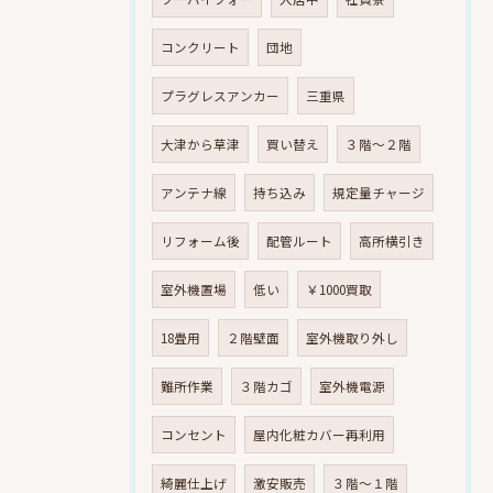
コンクリート
団地
プラグレスアンカー
三重県
大津から草津
買い替え
３階～２階
アンテナ線
持ち込み
規定量チャージ
リフォーム後
配管ルート
高所横引き
室外機置場
低い
￥1000買取
18畳用
２階壁面
室外機取り外し
難所作業
３階カゴ
室外機電源
コンセント
屋内化粧カバー再利用
綺麗仕上げ
激安販売
３階～１階