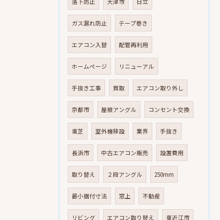
落下防止
大津市
日立
ガス漏れ防止
テープ巻き
エアコン入替
配管再利用
ホームページ
リニューアル
手抜き工事
買取
エアコン取り外し
京都市
屋根アングル
コンセント交換
東芝
室外機移設
業界
手抜き
長浜市
中古エアコン販売
設置費用
取り替え
２段アングル
250mm
最小据付寸法
窓上
不動産
リビング
エアコン取り替え
東近江市