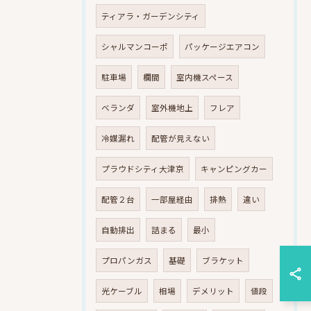
ティアラ・ガーデンシティ
シャルマンコーポ
パッケージエアコン
駐車場
欄間
室内機スペース
ベランダ
室外機地上
フレア
冷媒漏れ
配管が見えない
プラウドシティ大津京
キャンピングカー
配管２台
一部屋経由
排熱
違い
自動排出
詰まる
最小
プロパンガス
基礎
ブラケット
光ケーブル
相場
デメリット
値段