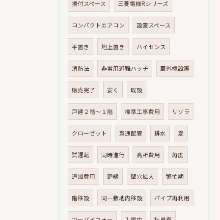
据付スペース
三菱電機Rシリーズ
コンパクトエアコン
設置スペース
平置き
地上置き
ハイセンス
消防法
非常用避難ハッチ
室外機設置
販売完了
安く
既設
戸建２階～１階
標準工事費用
リソラ
クローゼット
貫通配管
排水
夏
試運転
同時進行
高所費用
角度
追加費用
廻縁
壁穴拡大
繁忙期
階移設
同一敷地内移設
パイプ再利用
ツーバイフォー
入居中
社員寮