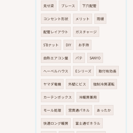
見せ梁
ブレース
下穴配管
コンセント形状
メリット
雨樋
配管レイアウト
ガスチャージ
S’Bナット
DIY
お手持
自称エアコン屋
パテ
SANYO
へーベルハウス
Eシリーズ
取付有効長
ヤマダ電機
外壁にビス
強制冷房運転
カーテンボックス
冷暖房兼用
モール処理
窓貫通パネル
あったか
快適ロング暖房
富士通ゼネラル