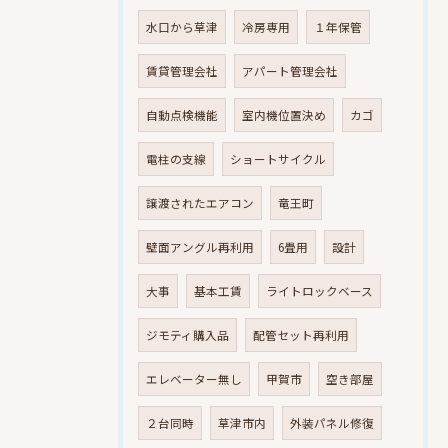
水口から草津
冷房専用
１年保管
賃貸管理会社
アパート管理会社
自動点検機能
室内機位置決め
カゴ
電柱の支線
ショートサイクル
譲渡されたエアコン
竜王町
壁面アングル再利用
6畳用
設計
大事
基本工賃
ライトロックベース
ジモティ購入品
配管セット再利用
エレベーター無し
甲賀市
空き部屋
２台同時
草津市内
外装パネル修復