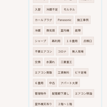
入替
冷媒不足
モルタル
カールプラグ
Panasonic
施工事例
冷媒
換気扇
室内機
故障
シャープ
再利用
１８畳用
点検口
不要エアコン
コロナ
無人現場
交換
水漏れ
三菱重工
エアコン買取
工賃無料
ビケ足場
６畳用
中古
アパート大家
管理物件
配管廊下渡し
エアコン移設
室外機天吊り
２階～１階