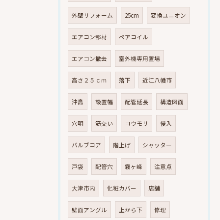
外壁リフォーム
25cm
変換ユニオン
エアコン部材
ペアコイル
エアコン撤去
室外機専用置場
高さ２５ｃｍ
落下
近江八幡市
沖島
設置幅
配管延長
構造図面
穴明
筋交い
コウモリ
侵入
バルブコア
階上げ
シャッター
戸袋
配管穴
霧ヶ峰
注意点
大津市内
化粧カバー
店舗
壁面アングル
上から下
修理