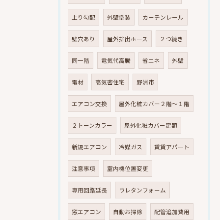
上り勾配
外壁塗装
カーテンレール
壁穴あり
屋外排出ホース
２つ続き
同一階
電気代高騰
省エネ
外壁
電材
高気密住宅
野洲市
エアコン交換
屋外化粧カバー２階～１階
２トーンカラー
屋外化粧カバー定額
新規エアコン
冷媒ガス
賃貸アパート
注意事項
室内機位置変更
専用回路延長
ウレタンフォーム
窓エアコン
自動お掃除
配管追加費用