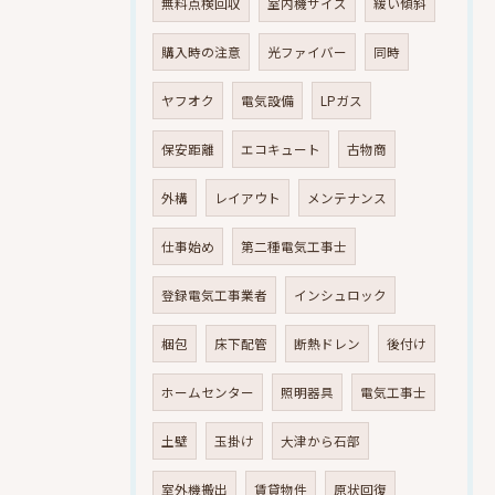
無料点検回収
室内機サイズ
緩い傾斜
購入時の注意
光ファイバー
同時
ヤフオク
電気設備
LPガス
保安距離
エコキュート
古物商
外構
レイアウト
メンテナンス
仕事始め
第二種電気工事士
登録電気工事業者
インシュロック
梱包
床下配管
断熱ドレン
後付け
ホームセンター
照明器具
電気工事士
土壁
玉掛け
大津から石部
室外機搬出
賃貸物件
原状回復