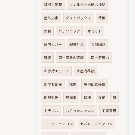
横出し配管
フィルター自動お掃除
屋外排出
ダストボックス
背板
買替
パナソニック
オミット
屋内カバー
配管折れ
専用回路
延長
同一家屋内移設
同一家屋内
お手持エアコン
家屋内移設
別のお部屋
結露
屋内配管接続
断熱処理
故障率
機種
移動
風
トラブル
もらったエアコン
工事費用
コーナーエアコン
セパレートエアコン