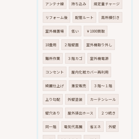
アンテナ線
持ち込み
規定量チャージ
リフォーム後
配管ルート
高所横引き
室外機置場
低い
￥1000買取
18畳用
２階壁面
室外機取り外し
難所作業
３階カゴ
室外機電源
コンセント
屋内化粧カバー再利用
綺麗仕上げ
激安販売
３階～１階
上り勾配
外壁塗装
カーテンレール
壁穴あり
屋外排出ホース
２つ続き
同一階
電気代高騰
省エネ
外壁