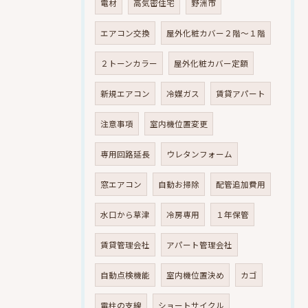
電材
高気密住宅
野洲市
エアコン交換
屋外化粧カバー２階～１階
２トーンカラー
屋外化粧カバー定額
新規エアコン
冷媒ガス
賃貸アパート
注意事項
室内機位置変更
専用回路延長
ウレタンフォーム
窓エアコン
自動お掃除
配管追加費用
水口から草津
冷房専用
１年保管
賃貸管理会社
アパート管理会社
自動点検機能
室内機位置決め
カゴ
電柱の支線
ショートサイクル