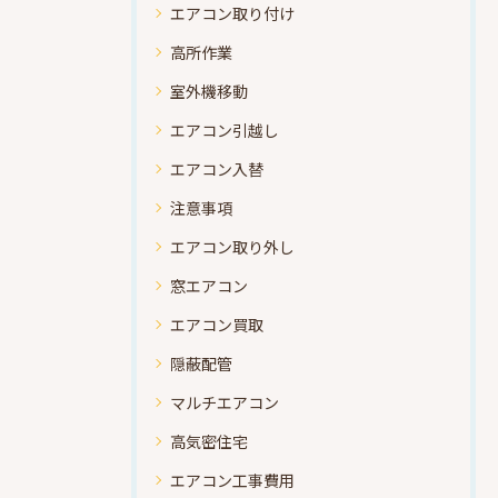
エアコン取り付け
高所作業
室外機移動
エアコン引越し
エアコン入替
注意事項
エアコン取り外し
窓エアコン
エアコン買取
隠蔽配管
マルチエアコン
高気密住宅
エアコン工事費用