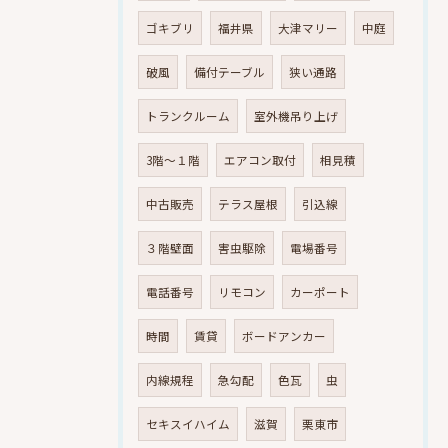
ゴキブリ
福井県
大津マリー
中庭
破風
備付テーブル
狭い通路
トランクルーム
室外機吊り上げ
3階～１階
エアコン取付
相見積
中古販売
テラス屋根
引込線
３階壁面
害虫駆除
電場番号
電話番号
リモコン
カーポート
時間
賃貸
ボードアンカー
内線規程
急勾配
色瓦
虫
セキスイハイム
滋賀
栗東市