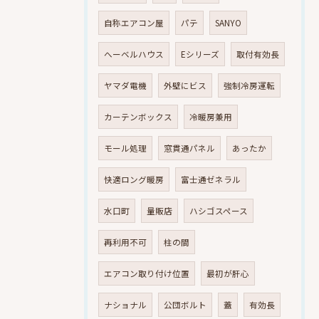
自称エアコン屋
パテ
SANYO
へーベルハウス
Eシリーズ
取付有効長
ヤマダ電機
外壁にビス
強制冷房運転
カーテンボックス
冷暖房兼用
モール処理
窓貫通パネル
あったか
快適ロング暖房
富士通ゼネラル
水口町
量販店
ハシゴスペース
再利用不可
柱の間
エアコン取り付け位置
最初が肝心
ナショナル
公団ボルト
蓋
有効長