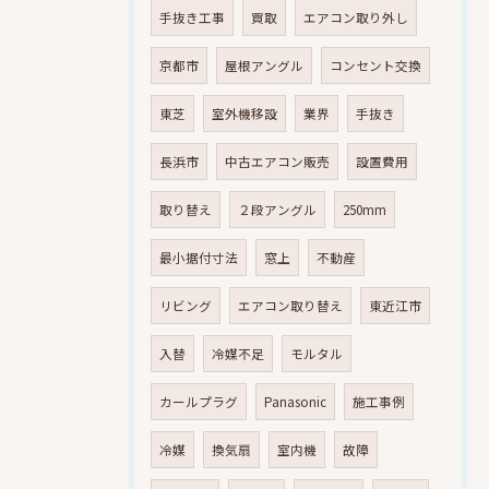
手抜き工事
買取
エアコン取り外し
京都市
屋根アングル
コンセント交換
東芝
室外機移設
業界
手抜き
長浜市
中古エアコン販売
設置費用
取り替え
２段アングル
250mm
最小据付寸法
窓上
不動産
リビング
エアコン取り替え
東近江市
入替
冷媒不足
モルタル
カールプラグ
Panasonic
施工事例
冷媒
換気扇
室内機
故障