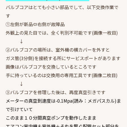
バルブコアはとても小さい部品でして、以下交換作業で
す
①左側が新品⇔右側が故障品
外観上の見た目では、全く判別不可能です(画像一枚目)
↓
②バルブコアの場所は、室外機の横カバーを外すと
ガス管(3分側)を接続する所にサービスポートがあります
画像はバルブコアを交換しているところです
手に持っているのは交換用の専用工具です(画像二枚目)
↓
③バルブコアを修理した後は、再度真空引きです
メーターの真空到達度は-0.1Mpa(読み：メガパスカル)ま
で引けていて
このまま１０分間真空ポンプを動作したまま
エアコン室内機＆室外機＋それを繋ぐ配管セット部分を