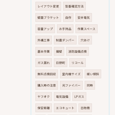
レイアウト変更
型番確認方法
壁面ブラケット
自作
安井電気
容量アップ
お手持品
作業スペース
外構工事
制震ダンパー
穴あけ
基本作業
擁壁
消防設備点検
ガス漏れ
日野町
リコール
無料点検回収
室内機サイズ
緩い傾斜
購入時の注意
光ファイバー
同時
ヤフオク
電気設備
LPガス
保安距離
エコキュート
古物商