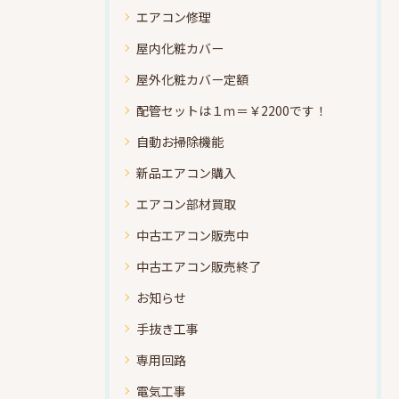
エアコン修理
屋内化粧カバー
屋外化粧カバー定額
配管セットは１ｍ＝￥2200です！
自動お掃除機能
新品エアコン購入
エアコン部材買取
中古エアコン販売中
中古エアコン販売終了
お知らせ
手抜き工事
専用回路
電気工事