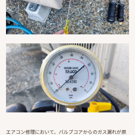
エアコン修理において、バルブコアからのガス漏れが原