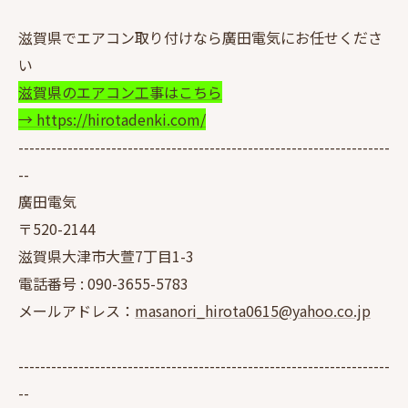
滋賀県でエアコン取り付けなら廣田電気にお任せくださ
い
滋賀県のエアコン工事はこちら
→ https://hirotadenki.com/
--------------------------------------------------------------------
--
廣田電気
〒520-2144
滋賀県大津市大萱7丁目1-3
電話番号 :
090-3655-5783
メールアドレス：
masanori_hirota0615@yahoo.co.jp
--------------------------------------------------------------------
--