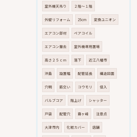
室外機天吊り
２階～１階
外壁リフォーム
25cm
変換ユニオン
エアコン部材
ペアコイル
エアコン撤去
室外機専用置場
高さ２５ｃｍ
落下
近江八幡市
沖島
設置幅
配管延長
構造図面
穴明
筋交い
コウモリ
侵入
バルブコア
階上げ
シャッター
戸袋
配管穴
霧ヶ峰
注意点
大津市内
化粧カバー
店舗