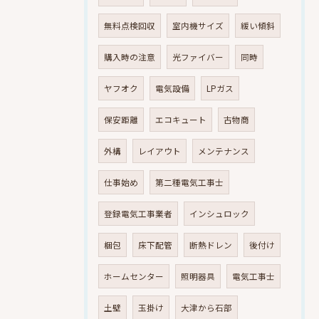
無料点検回収
室内機サイズ
緩い傾斜
購入時の注意
光ファイバー
同時
ヤフオク
電気設備
LPガス
保安距離
エコキュート
古物商
外構
レイアウト
メンテナンス
仕事始め
第二種電気工事士
登録電気工事業者
インシュロック
梱包
床下配管
断熱ドレン
後付け
ホームセンター
照明器具
電気工事士
土壁
玉掛け
大津から石部