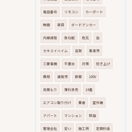
電話番号
リモコン
カーポート
時間
賃貸
ボードアンカー
内線規程
急勾配
色瓦
虫
セキスイハイム
滋賀
栗東市
三菱電機
平置台
対策
担ぎ上げ
費用
湖南市
新築
100V
見積もり
薄利多売
14畳
エアコン取り付け
業者
室外機
アパート
マンション
移設
管理会社
安い
施工例
定額料金