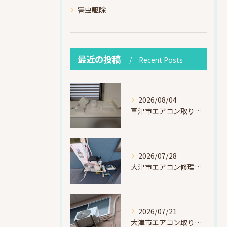
害虫駆除
最近の投稿
Recent Posts
2026/08/04
草津市エアコン取り付け｜お客様取り外し済・化粧カバー再利用（ダイキン S225ATES・アウルコート草津）
2026/07/28
大津市エアコン修理｜冷媒漏れを特定！高所作業で東芝RAS-F221ARTを修理・ガスチャージ
2026/07/21
大津市エアコン取り付け｜他社で断られたマンション3階の壁面アングル高所作業（ハイセンス HA-J22H-W・プレジーオビワコ）