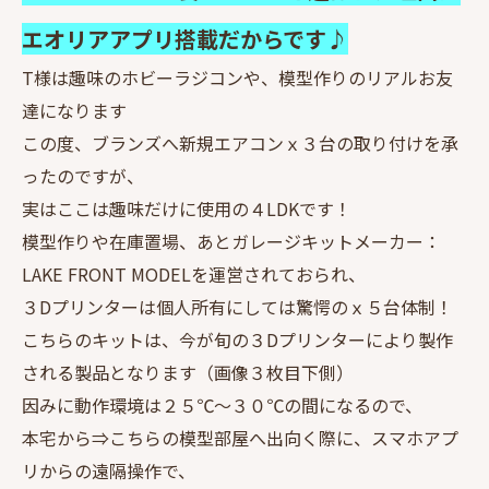
エオリアアプリ搭載だからです♪
T様は趣味のホビーラジコンや、模型作りのリアルお友
達になります
この度、ブランズへ新規エアコンｘ３台の取り付けを承
ったのですが、
実はここは趣味だけに使用の４LDKです！
模型作りや在庫置場、あとガレージキットメーカー：
LAKE FRONT MODELを運営されておられ、
３Dプリンターは個人所有にしては驚愕のｘ５台体制！
こちらのキットは、今が旬の３Dプリンターにより製作
される製品となります（画像３枚目下側）
因みに動作環境は２５℃～３０℃の間になるので、
本宅から⇒こちらの模型部屋へ出向く際に、スマホアプ
リからの遠隔操作で、