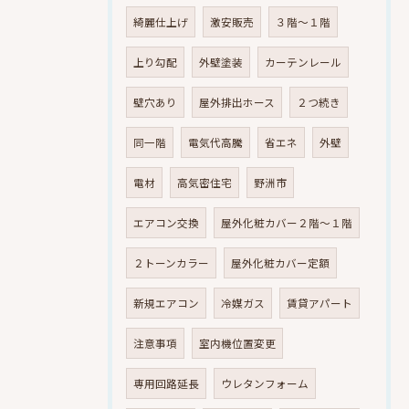
綺麗仕上げ
激安販売
３階～１階
上り勾配
外壁塗装
カーテンレール
壁穴あり
屋外排出ホース
２つ続き
同一階
電気代高騰
省エネ
外壁
電材
高気密住宅
野洲市
エアコン交換
屋外化粧カバー２階～１階
２トーンカラー
屋外化粧カバー定額
新規エアコン
冷媒ガス
賃貸アパート
注意事項
室内機位置変更
専用回路延長
ウレタンフォーム