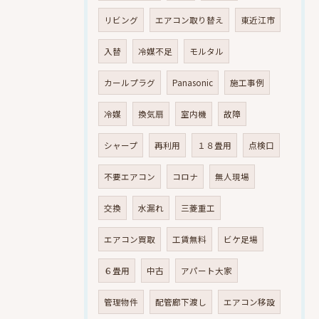
リビング
エアコン取り替え
東近江市
入替
冷媒不足
モルタル
カールプラグ
Panasonic
施工事例
冷媒
換気扇
室内機
故障
シャープ
再利用
１８畳用
点検口
不要エアコン
コロナ
無人現場
交換
水漏れ
三菱重工
エアコン買取
工賃無料
ビケ足場
６畳用
中古
アパート大家
管理物件
配管廊下渡し
エアコン移設