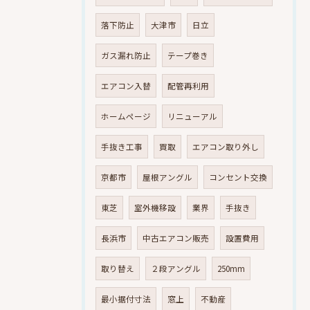
落下防止
大津市
日立
ガス漏れ防止
テープ巻き
エアコン入替
配管再利用
ホームページ
リニューアル
手抜き工事
買取
エアコン取り外し
京都市
屋根アングル
コンセント交換
東芝
室外機移設
業界
手抜き
長浜市
中古エアコン販売
設置費用
取り替え
２段アングル
250mm
最小据付寸法
窓上
不動産