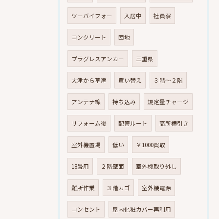
ツーバイフォー
入居中
社員寮
コンクリート
団地
プラグレスアンカー
三重県
大津から草津
買い替え
３階～２階
アンテナ線
持ち込み
規定量チャージ
リフォーム後
配管ルート
高所横引き
室外機置場
低い
￥1000買取
18畳用
２階壁面
室外機取り外し
難所作業
３階カゴ
室外機電源
コンセント
屋内化粧カバー再利用