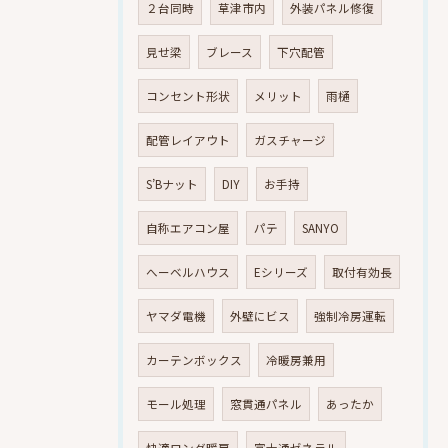
２台同時
草津市内
外装パネル修復
見せ梁
ブレース
下穴配管
コンセント形状
メリット
雨樋
配管レイアウト
ガスチャージ
S’Bナット
DIY
お手持
自称エアコン屋
パテ
SANYO
へーベルハウス
Eシリーズ
取付有効長
ヤマダ電機
外壁にビス
強制冷房運転
カーテンボックス
冷暖房兼用
モール処理
窓貫通パネル
あったか