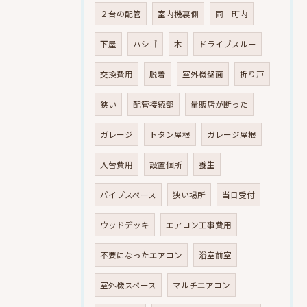
２台の配管
室内機裏側
同一町内
下屋
ハシゴ
木
ドライブスルー
交換費用
脱着
室外機壁面
折り戸
狭い
配管接続部
量販店が断った
ガレージ
トタン屋根
ガレージ屋根
入替費用
設置個所
養生
パイプスペース
狭い場所
当日受付
ウッドデッキ
エアコン工事費用
不要になったエアコン
浴室前室
室外機スペース
マルチエアコン