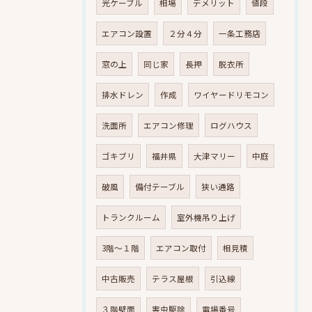
光ケーブル
相場
デメリット
値段
エアコン設置
２分４分
一条工務店
窓の上
同じ家
長押
脱衣所
排水ドレン
作成
ワイヤードリモコン
洗面所
エアコン修理
ログハウス
ゴキブリ
福井県
大津マリー
中庭
破風
備付テーブル
狭い通路
トランクルーム
室外機吊り上げ
3階～１階
エアコン取付
相見積
中古販売
テラス屋根
引込線
３階壁面
害虫駆除
電場番号