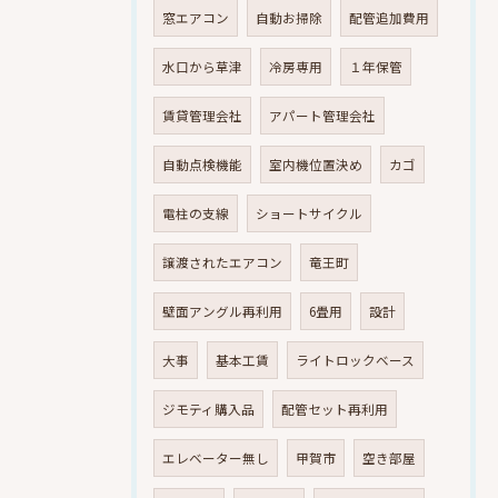
窓エアコン
自動お掃除
配管追加費用
水口から草津
冷房専用
１年保管
賃貸管理会社
アパート管理会社
自動点検機能
室内機位置決め
カゴ
電柱の支線
ショートサイクル
譲渡されたエアコン
竜王町
壁面アングル再利用
6畳用
設計
大事
基本工賃
ライトロックベース
ジモティ購入品
配管セット再利用
エレベーター無し
甲賀市
空き部屋