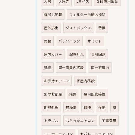
入居
大急ぎ
Lサイズ
２段置用架台
横出し配管
フィルター自動お掃除
屋外排出
ダストボックス
背板
買替
パナソニック
オミット
屋内カバー
配管折れ
専用回路
延長
同一家屋内移設
同一家屋内
お手持エアコン
家屋内移設
別のお部屋
結露
屋内配管接続
断熱処理
故障率
機種
移動
風
トラブル
もらったエアコン
工事費用
コーナーエアコン
セパレートエアコン