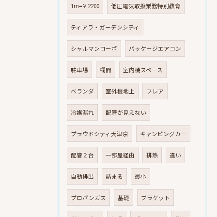
1m=￥2200
低圧電気取扱業務特別教育
ティアラ・ガーデンシティ
シャルマンコーポ
パッケージエアコン
駐車場
欄間
室内機スペース
ベランダ
室外機地上
フレア
冷媒漏れ
配管が見えない
プラウドシティ大津京
キャンピングカー
配管２台
一部屋経由
排熱
違い
自動排出
詰まる
最小
プロパンガス
基礎
ブラケット