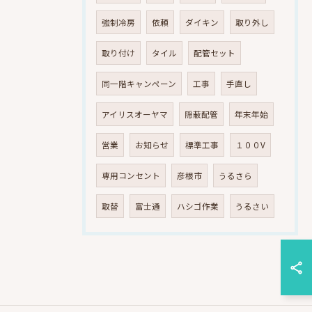
強制冷房
依頼
ダイキン
取り外し
取り付け
タイル
配管セット
同一階キャンペーン
工事
手直し
アイリスオーヤマ
隠蔽配管
年末年始
営業
お知らせ
標準工事
１００V
専用コンセント
彦根市
うるさら
取替
富士通
ハシゴ作業
うるさい