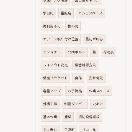
快適ロング暖房
富士通ゼネラル
水口町
量販店
ハシゴスペース
再利用不可
柱の間
エアコン取り付け位置
最初が肝心
ナショナル
公団ボルト
蓋
有効長
レイアウト変更
型番確認方法
壁面ブラケット
自作
安井電気
容量アップ
お手持品
作業スペース
外構工事
制震ダンパー
穴あけ
基本作業
擁壁
消防設備点検
ガス漏れ
日野町
リコール