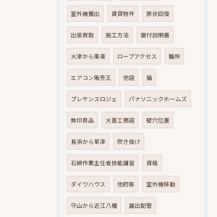
室外機搬出
賃貸物件
原状回復
出張買取
施工方法
据付説明書
大津から栗東
ロープアクセス
難所
エアコン販売王
他店
猫
プレサンスロジェ
パナソニックホームズ
無印良品
大喜工務店
壁穴位置
長浜から草津
吹き抜け
石綿作業主任者技能講習
資格
ダイワハウス
他府県
室外機移動
守山から近江八幡
露出配管