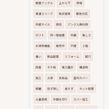
壁面アングル
上から下
修理
貫通スリーブ
現状復帰
緊急対応
外壁タイル
換気
アングル再利用
ロフト
同一階設置
外観
美しさ
お掃除機能
販売中
戸建
２階
暑い
新品配管
リフォーム
壁穴
段差
タテ桟
電力量計
構造物
加工
大津
支給品
室内カバー
綺麗
担ぎ降し
長すぎ
セット配管
大量使用
中間水切り
カバー加工