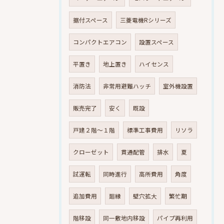
据付スペース
三菱電機Rシリーズ
コンパクトエアコン
設置スペース
平置き
地上置き
ハイセンス
消防法
非常用避難ハッチ
室外機設置
販売完了
安く
既設
戸建２階～１階
標準工事費用
リソラ
クローゼット
貫通配管
排水
夏
試運転
同時進行
高所費用
角度
追加費用
廻縁
壁穴拡大
繁忙期
階移設
同一敷地内移設
パイプ再利用