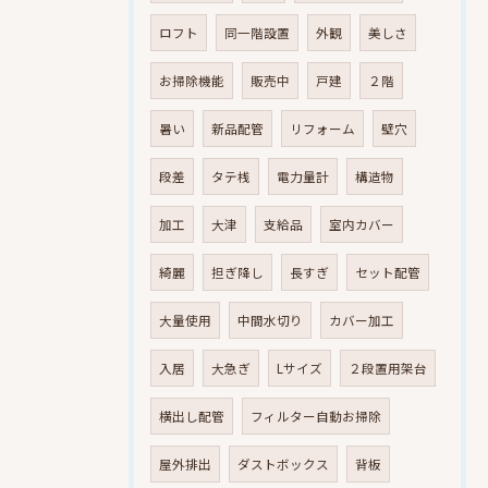
ロフト
同一階設置
外観
美しさ
お掃除機能
販売中
戸建
２階
暑い
新品配管
リフォーム
壁穴
段差
タテ桟
電力量計
構造物
加工
大津
支給品
室内カバー
綺麗
担ぎ降し
長すぎ
セット配管
大量使用
中間水切り
カバー加工
入居
大急ぎ
Lサイズ
２段置用架台
横出し配管
フィルター自動お掃除
屋外排出
ダストボックス
背板