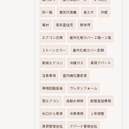
同一階
電気代高騰
省エネ
外壁
電材
高気密住宅
野洲市
エアコン交換
屋外化粧カバー２階～１階
２トーンカラー
屋外化粧カバー定額
新規エアコン
冷媒ガス
賃貸アパート
注意事項
室内機位置変更
専用回路延長
ウレタンフォーム
窓エアコン
自動お掃除
配管追加費用
水口から草津
冷房専用
１年保管
賃貸管理会社
アパート管理会社