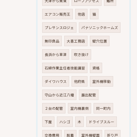
大津から栗東
ロープアクセス
難所
エアコン販売王
他店
猫
プレサンスロジェ
パナソニックホームズ
無印良品
大喜工務店
壁穴位置
長浜から草津
吹き抜け
石綿作業主任者技能講習
資格
ダイワハウス
他府県
室外機移動
守山から近江八幡
露出配管
２台の配管
室内機裏側
同一町内
下屋
ハシゴ
木
ドライブスルー
交換費用
脱着
室外機壁面
折り戸