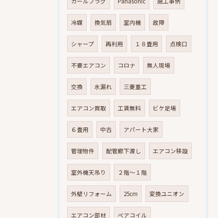
カールプラグ
Panasonic
施工事例
冷媒
換気扇
室内機
故障
シャープ
再利用
１８畳用
点検口
不要エアコン
コロナ
無人現場
交換
水漏れ
三菱重工
エアコン買取
工賃無料
ビケ足場
６畳用
中古
アパート大家
管理物件
配管廊下渡し
エアコン移設
室外機天吊り
２階～１階
外壁リフォーム
25cm
変換ユニオン
エアコン部材
ペアコイル