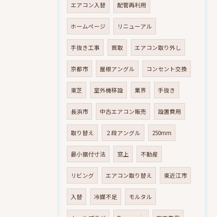
エアコン入替
配管再利用
ホームページ
リニューアル
手抜き工事
買取
エアコン取り外し
京都市
屋根アングル
コンセント交換
東芝
室外機移設
業界
手抜き
長浜市
中古エアコン販売
設置費用
取り替え
２段アングル
250mm
最小据付寸法
窓上
不動産
リビング
エアコン取り替え
東近江市
入替
冷媒不足
モルタル