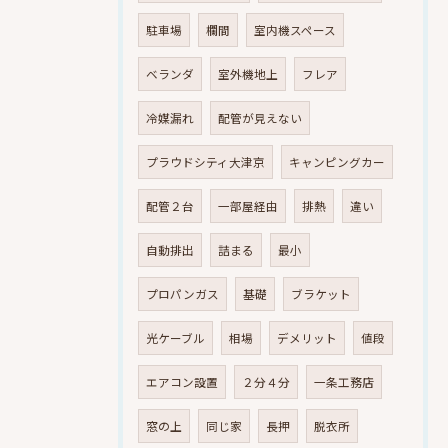
駐車場
欄間
室内機スペース
ベランダ
室外機地上
フレア
冷媒漏れ
配管が見えない
プラウドシティ大津京
キャンピングカー
配管２台
一部屋経由
排熱
違い
自動排出
詰まる
最小
プロパンガス
基礎
ブラケット
光ケーブル
相場
デメリット
値段
エアコン設置
２分４分
一条工務店
窓の上
同じ家
長押
脱衣所