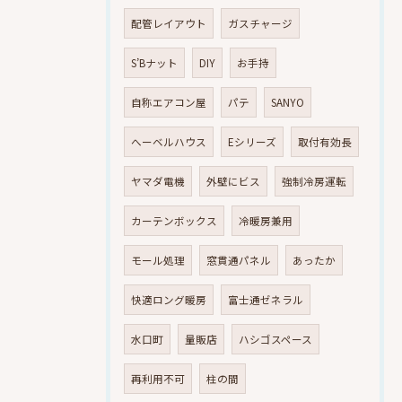
配管レイアウト
ガスチャージ
S’Bナット
DIY
お手持
自称エアコン屋
パテ
SANYO
へーベルハウス
Eシリーズ
取付有効長
ヤマダ電機
外壁にビス
強制冷房運転
カーテンボックス
冷暖房兼用
モール処理
窓貫通パネル
あったか
快適ロング暖房
富士通ゼネラル
水口町
量販店
ハシゴスペース
再利用不可
柱の間