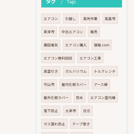
タグ
Tags
エアコン
引越し
高所作業
高島市
草津市
中古エアコン
販売
廣田電気
エアコン購入
価格.com
エアコン無料回収
エアコン工事
真空引き
ガルバリウム
トルクレンチ
守山市
屋内化粧カバー
アース線
屋外化粧カバー
防水
エアコン室内機
落下防止
大津市
日立
ガス漏れ防止
テープ巻き