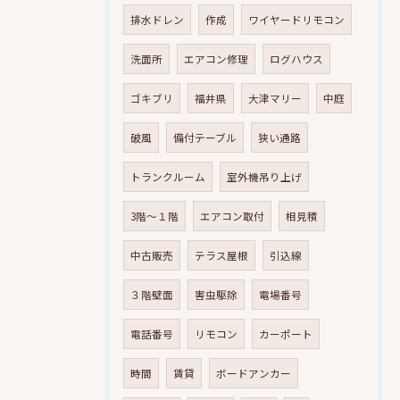
排水ドレン
作成
ワイヤードリモコン
洗面所
エアコン修理
ログハウス
ゴキブリ
福井県
大津マリー
中庭
破風
備付テーブル
狭い通路
トランクルーム
室外機吊り上げ
3階～１階
エアコン取付
相見積
中古販売
テラス屋根
引込線
３階壁面
害虫駆除
電場番号
電話番号
リモコン
カーポート
時間
賃貸
ボードアンカー