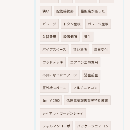
狭い
配管接続部
量販店が断った
ガレージ
トタン屋根
ガレージ屋根
入替費用
設置個所
養生
パイプスペース
狭い場所
当日受付
ウッドデッキ
エアコン工事費用
不要になったエアコン
浴室前室
室外機スペース
マルチエアコン
1m=￥2200
低圧電気取扱業務特別教育
ティアラ・ガーデンシティ
シャルマンコーポ
パッケージエアコン