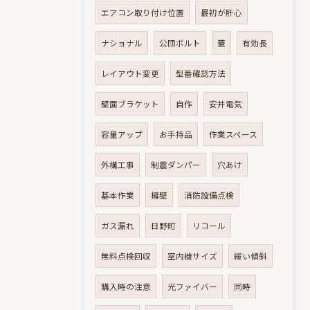
エアコン取り付け位置
最初が肝心
ナショナル
公団ボルト
蓋
有効長
レイアウト変更
型番確認方法
壁面ブラケット
自作
安井電気
容量アップ
お手持品
作業スペース
外構工事
制震ダンパー
穴あけ
基本作業
擁壁
消防設備点検
ガス漏れ
日野町
リコール
無料点検回収
室内機サイズ
緩い傾斜
購入時の注意
光ファイバー
同時