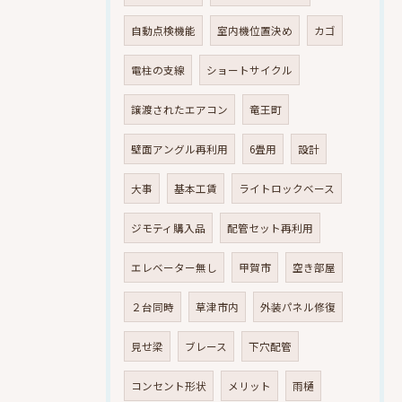
自動点検機能
室内機位置決め
カゴ
電柱の支線
ショートサイクル
譲渡されたエアコン
竜王町
壁面アングル再利用
6畳用
設計
大事
基本工賃
ライトロックベース
ジモティ購入品
配管セット再利用
エレベーター無し
甲賀市
空き部屋
２台同時
草津市内
外装パネル修復
見せ梁
ブレース
下穴配管
コンセント形状
メリット
雨樋