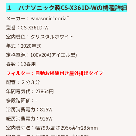
１ パナソニック製CS-X361D-Wの機種詳細
メーカー：Panasonic“eoria”
型番：CS-X361D-W
室内機色：クリスタルホワイト
年式：2020年式
定格電源：100V20A(アイエル型)
畳数：12畳用
フィルター：自動お掃除付き屋外排出タイプ
配管：２分３分
年間電気代：27864円
多段階評価：-
冷房消費電力：825W
暖房消費電力：915W
室内機寸法：幅799x高さ295x奥行285mm