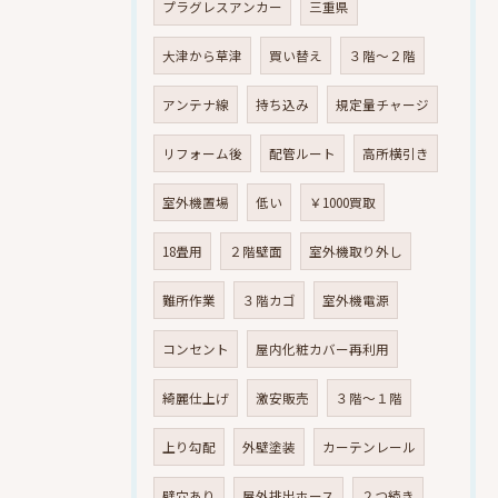
プラグレスアンカー
三重県
大津から草津
買い替え
３階～２階
アンテナ線
持ち込み
規定量チャージ
リフォーム後
配管ルート
高所横引き
室外機置場
低い
￥1000買取
18畳用
２階壁面
室外機取り外し
難所作業
３階カゴ
室外機電源
コンセント
屋内化粧カバー再利用
綺麗仕上げ
激安販売
３階～１階
上り勾配
外壁塗装
カーテンレール
壁穴あり
屋外排出ホース
２つ続き