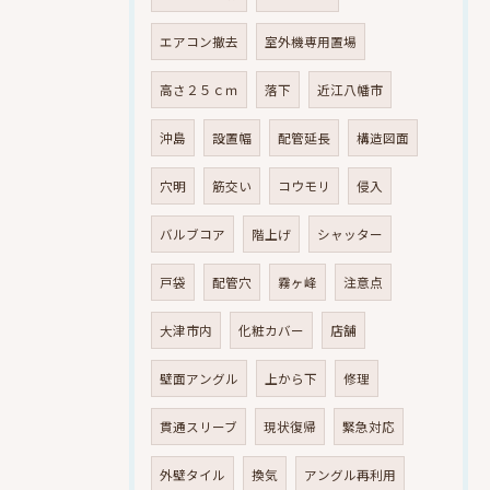
エアコン撤去
室外機専用置場
高さ２５ｃｍ
落下
近江八幡市
沖島
設置幅
配管延長
構造図面
穴明
筋交い
コウモリ
侵入
バルブコア
階上げ
シャッター
戸袋
配管穴
霧ヶ峰
注意点
大津市内
化粧カバー
店舗
壁面アングル
上から下
修理
貫通スリーブ
現状復帰
緊急対応
外壁タイル
換気
アングル再利用