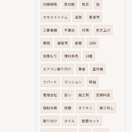
内線規程
急勾配
色瓦
虫
セキスイハイム
滋賀
栗東市
三菱電機
平置台
対策
担ぎ上げ
費用
湖南市
新築
100V
見積もり
薄利多売
14畳
エアコン取り付け
業者
室外機
アパート
マンション
移設
管理会社
安い
施工例
定額料金
強制冷房
依頼
ダイキン
取り外し
取り付け
タイル
配管セット