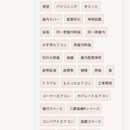
買替
パナソニック
オミット
屋内カバー
配管折れ
専用回路
延長
同一家屋内移設
同一家屋内
お手持エアコン
家屋内移設
別のお部屋
結露
屋内配管接続
断熱処理
故障率
機種
移動
風
トラブル
もらったエアコン
工事費用
コーナーエアコン
セパレートエアコン
据付スペース
三菱電機Rシリーズ
コンパクトエアコン
設置スペース