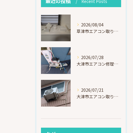
最近の投稿
Recent Posts
2026/08/04
草津市エアコン取り付け｜お客様取り外し済・化粧カバー再利用（ダイキン S225ATES・アウルコート草津）
2026/07/28
大津市エアコン修理｜冷媒漏れを特定！高所作業で東芝RAS-F221ARTを修理・ガスチャージ
2026/07/21
大津市エアコン取り付け｜他社で断られたマンション3階の壁面アングル高所作業（ハイセンス HA-J22H-W・プレジーオビワコ）