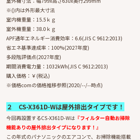
室外機寸法：幅799x高さ630x奥行299mm
※()内は外形最大寸法
室内機重量：15.5ｋｇ
室外機重量：38.0ｋｇ
APF通年エネルギー消費効率：6.6(JIS C 9612:2013)
省エネ基準達成率：100%(2027年度)
多段階評価点(2027年度)
期間消費電力量：1032kWh(JIS C 9612:2013)
購入価格：￥(税込)
※価格comの価格推移参照(2020/--/--時点)
２ CS-X361D-Wは屋外排出タイプです！
今回再設置するCS-X361D-Wは
『フィルター自動お掃除
機能ありの屋外排出タイプになります！』
この年式のパナソニックのエアコンで、お掃除機能搭載