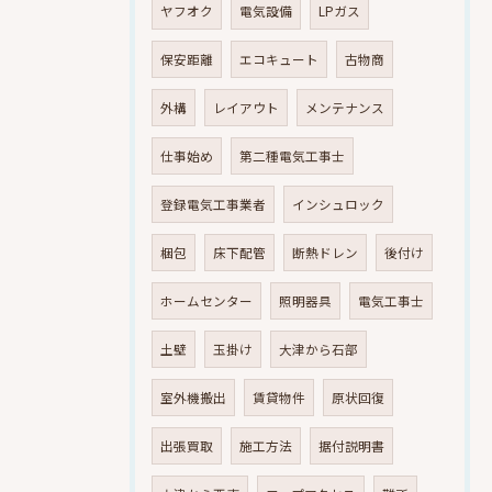
ヤフオク
電気設備
LPガス
保安距離
エコキュート
古物商
外構
レイアウト
メンテナンス
仕事始め
第二種電気工事士
登録電気工事業者
インシュロック
梱包
床下配管
断熱ドレン
後付け
ホームセンター
照明器具
電気工事士
土壁
玉掛け
大津から石部
室外機搬出
賃貸物件
原状回復
出張買取
施工方法
据付説明書