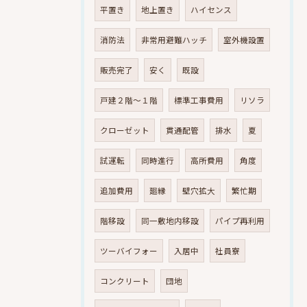
平置き
地上置き
ハイセンス
消防法
非常用避難ハッチ
室外機設置
販売完了
安く
既設
戸建２階～１階
標準工事費用
リソラ
クローゼット
貫通配管
排水
夏
試運転
同時進行
高所費用
角度
追加費用
廻縁
壁穴拡大
繁忙期
階移設
同一敷地内移設
パイプ再利用
ツーバイフォー
入居中
社員寮
コンクリート
団地