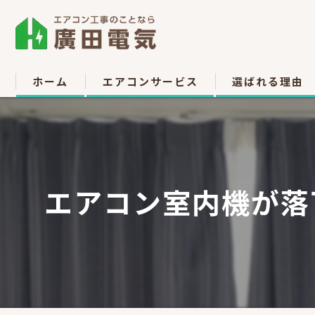
ホーム
エアコンサービス
選ばれる理由
エアコン取付
お客様の声
エアコン取り外し
エアコン室内機が落
エアコン移設
中古販売
高所作業