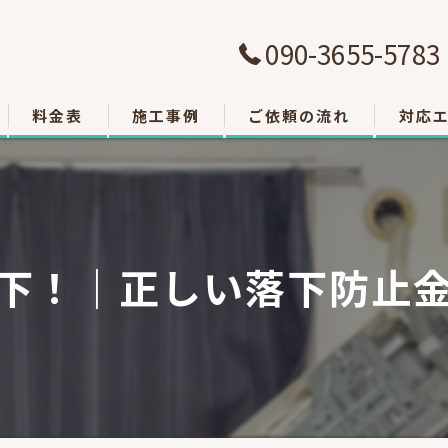
090-3655-5783
料金表
施工事例
ご依頼の流れ
対応
大津市
草津市
下！｜正しい落下防止
栗東市
東近江
甲賀市