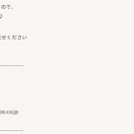
すので、
♪
任せください
-------------
o.co.jp
-------------