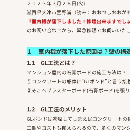
２０２３年３月２８日(火)
滋賀県大津市萱野浦（読み：おおつしおおが
『室内機が落下しました！修理出来ますでし
のお問い合わせから、緊急修理でお伺いいた
１ 室内機が落下した原因は？壁の構
1.1 GL工法とは？
マンション屋内の石膏ボードの施工方法は？
①コンクリートの躯体に“GLボンド”と言う
②そこへプラスターボード(石膏ボード)を張
1.2 GL工法のメリット
GLボンドは乾燥してしまえばコンクリートの
工期やコストも抑えられるので、多くのマン