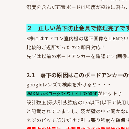
湿度を含んだ石膏ボードは強度が極端に落ち
２ 正しい落下防止金具で修理完了で
S様にはエアコン室内機の落下画像をLIENでい
比較的ご近所だったので即日対応！
先ずは以前のボードアンカーを確認です(画像
2.1 落下の原因はこのボードアンカー
googleレンズで検索を掛けると・・・
がヒット♪
WAKAI カベロックDX ワカイ LDX000D
設計強度(最大引抜強度の1/5以下)以下で使
と記載されていますし、羽が壁の中で開かな
ネジのピッチ部分だけで引っ張り強度を確保
使用上の注意に、本製品のみでの重量物の取