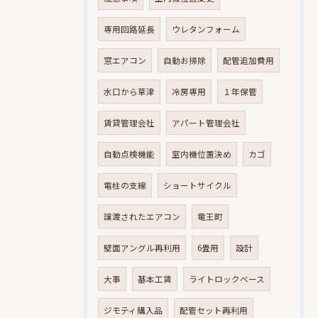
専用回路延長
ウレタンフォーム
窓エアコン
自動お掃除
配管追加費用
水口から草津
冷房専用
１年保管
賃貸管理会社
アパート管理会社
自動点検機能
室内機位置決め
カゴ
電柱の支線
ショートサイクル
譲渡されたエアコン
竜王町
壁面アングル再利用
6畳用
設計
大事
基本工賃
ライトロックベース
ジモティ購入品
配管セット再利用