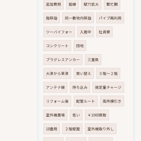
追加費用
廻縁
壁穴拡大
繁忙期
階移設
同一敷地内移設
パイプ再利用
ツーバイフォー
入居中
社員寮
コンクリート
団地
プラグレスアンカー
三重県
大津から草津
買い替え
３階～２階
アンテナ線
持ち込み
規定量チャージ
リフォーム後
配管ルート
高所横引き
室外機置場
低い
￥1000買取
18畳用
２階壁面
室外機取り外し