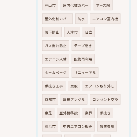
守山市
屋内化粧カバー
アース線
屋外化粧カバー
防水
エアコン室内機
落下防止
大津市
日立
ガス漏れ防止
テープ巻き
エアコン入替
配管再利用
ホームページ
リニューアル
手抜き工事
買取
エアコン取り外し
京都市
屋根アングル
コンセント交換
東芝
室外機移設
業界
手抜き
長浜市
中古エアコン販売
設置費用