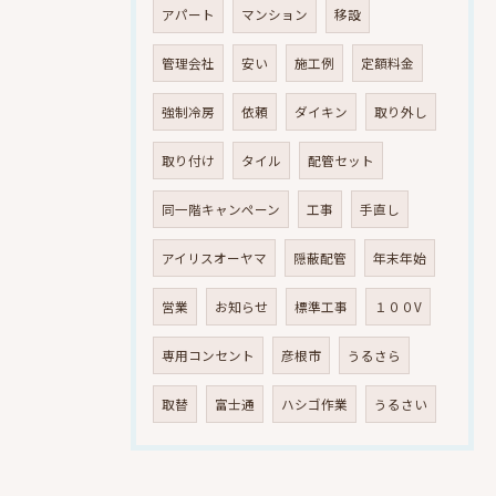
アパート
マンション
移設
管理会社
安い
施工例
定額料金
強制冷房
依頼
ダイキン
取り外し
取り付け
タイル
配管セット
同一階キャンペーン
工事
手直し
アイリスオーヤマ
隠蔽配管
年末年始
営業
お知らせ
標準工事
１００V
専用コンセント
彦根市
うるさら
取替
富士通
ハシゴ作業
うるさい