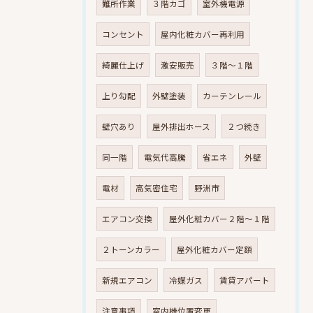
難所作業
３階カゴ
室外機電源
コンセント
屋内化粧カバー再利用
綺麗仕上げ
激安販売
３階～１階
上り勾配
外壁塗装
カーテンレール
壁穴あり
屋外排出ホース
２つ続き
同一階
電気代高騰
省エネ
外壁
電材
高気密住宅
野洲市
エアコン交換
屋外化粧カバー２階～１階
２トーンカラー
屋外化粧カバー定額
新規エアコン
冷媒ガス
賃貸アパート
注意事項
室内機位置変更