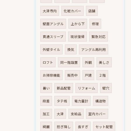
大津市内
化粧カバー
店舗
壁面アングル
上から下
修理
貫通スリーブ
現状復帰
緊急対応
外壁タイル
換気
アングル再利用
ロフト
同一階設置
外観
美しさ
お掃除機能
販売中
戸建
２階
暑い
新品配管
リフォーム
壁穴
段差
タテ桟
電力量計
構造物
加工
大津
支給品
室内カバー
綺麗
担ぎ降し
長すぎ
セット配管