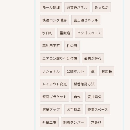
モール処理
窓貫通パネル
あったか
快適ロング暖房
富士通ゼネラル
水口町
量販店
ハシゴスペース
再利用不可
柱の間
エアコン取り付け位置
最初が肝心
ナショナル
公団ボルト
蓋
有効長
レイアウト変更
型番確認方法
壁面ブラケット
自作
安井電気
容量アップ
お手持品
作業スペース
外構工事
制震ダンパー
穴あけ