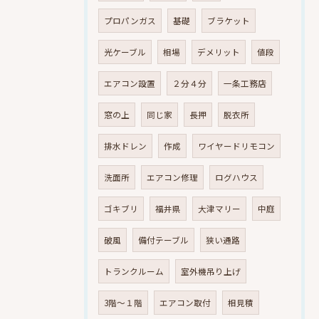
プロパンガス
基礎
ブラケット
光ケーブル
相場
デメリット
値段
エアコン設置
２分４分
一条工務店
窓の上
同じ家
長押
脱衣所
排水ドレン
作成
ワイヤードリモコン
洗面所
エアコン修理
ログハウス
ゴキブリ
福井県
大津マリー
中庭
破風
備付テーブル
狭い通路
トランクルーム
室外機吊り上げ
3階～１階
エアコン取付
相見積