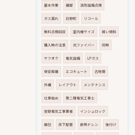
基本作業
擁壁
消防設備点検
ガス漏れ
日野町
リコール
無料点検回収
室内機サイズ
緩い傾斜
購入時の注意
光ファイバー
同時
ヤフオク
電気設備
LPガス
保安距離
エコキュート
古物商
外構
レイアウト
メンテナンス
仕事始め
第二種電気工事士
登録電気工事業者
インシュロック
梱包
床下配管
断熱ドレン
後付け