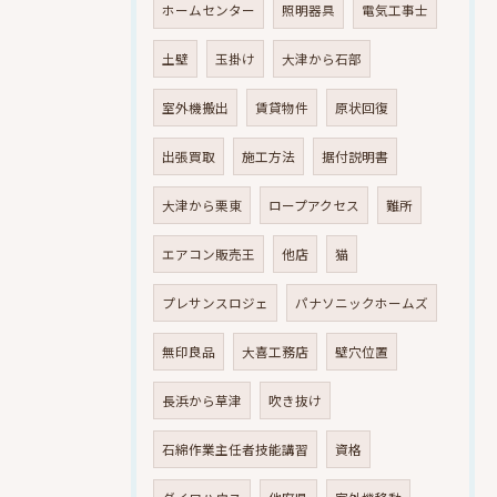
ホームセンター
照明器具
電気工事士
土壁
玉掛け
大津から石部
室外機搬出
賃貸物件
原状回復
出張買取
施工方法
据付説明書
大津から栗東
ロープアクセス
難所
エアコン販売王
他店
猫
プレサンスロジェ
パナソニックホームズ
無印良品
大喜工務店
壁穴位置
長浜から草津
吹き抜け
石綿作業主任者技能講習
資格