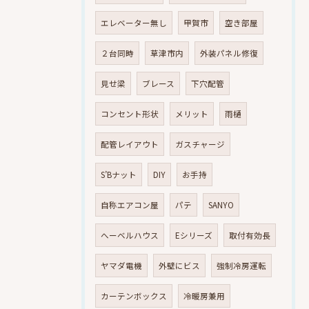
エレベーター無し
甲賀市
空き部屋
２台同時
草津市内
外装パネル修復
見せ梁
ブレース
下穴配管
コンセント形状
メリット
雨樋
配管レイアウト
ガスチャージ
S’Bナット
DIY
お手持
自称エアコン屋
パテ
SANYO
へーベルハウス
Eシリーズ
取付有効長
ヤマダ電機
外壁にビス
強制冷房運転
カーテンボックス
冷暖房兼用