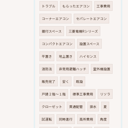
トラブル
もらったエアコン
工事費用
コーナーエアコン
セパレートエアコン
据付スペース
三菱電機Rシリーズ
コンパクトエアコン
設置スペース
平置き
地上置き
ハイセンス
消防法
非常用避難ハッチ
室外機設置
販売完了
安く
既設
戸建２階～１階
標準工事費用
リソラ
クローゼット
貫通配管
排水
夏
試運転
同時進行
高所費用
角度