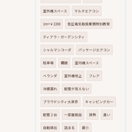
室外機スペース
マルチエアコン
1m=￥2200
低圧電気取扱業務特別教育
ティアラ・ガーデンシティ
シャルマンコーポ
パッケージエアコン
駐車場
欄間
室内機スペース
ベランダ
室外機地上
フレア
冷媒漏れ
配管が見えない
プラウドシティ大津京
キャンピングカー
配管２台
一部屋経由
排熱
違い
自動排出
詰まる
最小