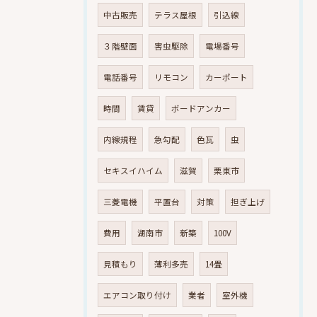
中古販売
テラス屋根
引込線
３階壁面
害虫駆除
電場番号
電話番号
リモコン
カーポート
時間
賃貸
ボードアンカー
内線規程
急勾配
色瓦
虫
セキスイハイム
滋賀
栗東市
三菱電機
平置台
対策
担ぎ上げ
費用
湖南市
新築
100V
見積もり
薄利多売
14畳
エアコン取り付け
業者
室外機