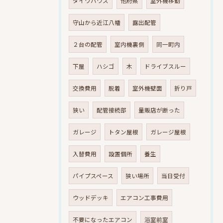
ダイワハウス
他府県
室外機移動
守山から近江八幡
露出配管
２台の配管
室内機裏側
同一町内
下屋
ハシゴ
木
ドライブスルー
交換費用
脱着
室外機壁面
折り戸
狭い
配管接続部
量販店が断った
ガレージ
トタン屋根
ガレージ屋根
入替費用
設置個所
養生
パイプスペース
狭い場所
当日受付
ウッドデッキ
エアコン工事費用
不要になったエアコン
浴室前室