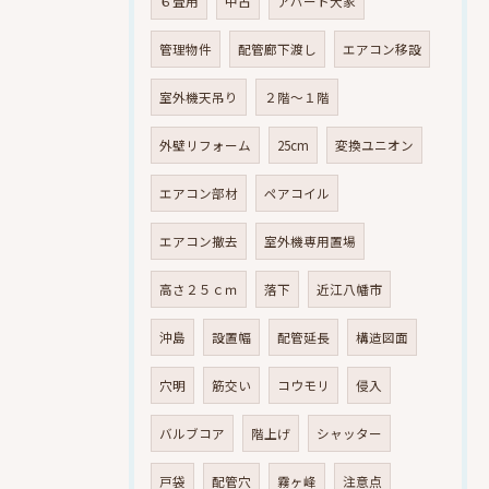
６畳用
中古
アパート大家
管理物件
配管廊下渡し
エアコン移設
室外機天吊り
２階～１階
外壁リフォーム
25cm
変換ユニオン
エアコン部材
ペアコイル
エアコン撤去
室外機専用置場
高さ２５ｃｍ
落下
近江八幡市
沖島
設置幅
配管延長
構造図面
穴明
筋交い
コウモリ
侵入
バルブコア
階上げ
シャッター
戸袋
配管穴
霧ヶ峰
注意点