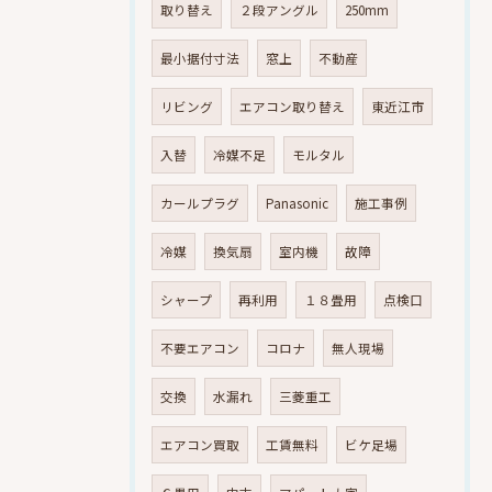
取り替え
２段アングル
250mm
最小据付寸法
窓上
不動産
リビング
エアコン取り替え
東近江市
入替
冷媒不足
モルタル
カールプラグ
Panasonic
施工事例
冷媒
換気扇
室内機
故障
シャープ
再利用
１８畳用
点検口
不要エアコン
コロナ
無人現場
交換
水漏れ
三菱重工
エアコン買取
工賃無料
ビケ足場