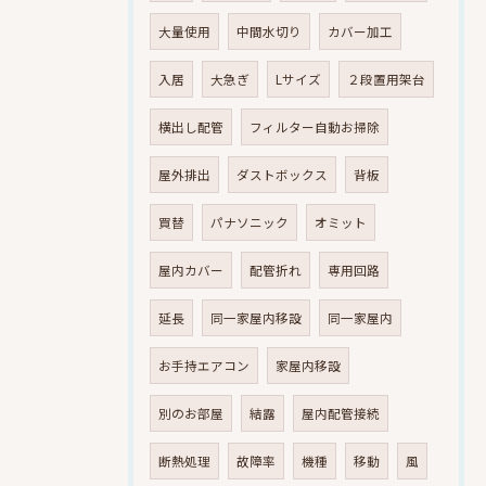
大量使用
中間水切り
カバー加工
入居
大急ぎ
Lサイズ
２段置用架台
横出し配管
フィルター自動お掃除
屋外排出
ダストボックス
背板
買替
パナソニック
オミット
屋内カバー
配管折れ
専用回路
延長
同一家屋内移設
同一家屋内
お手持エアコン
家屋内移設
別のお部屋
結露
屋内配管接続
断熱処理
故障率
機種
移動
風