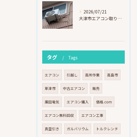
2026/07/21
大津市エアコン取り付け｜他社で断られたマンション3階の壁面アングル高所作業（ハイセンス HA-J22H-W・プレジーオビワコ）
タグ
Tags
エアコン
引越し
高所作業
高島市
草津市
中古エアコン
販売
廣田電気
エアコン購入
価格.com
エアコン無料回収
エアコン工事
真空引き
ガルバリウム
トルクレンチ