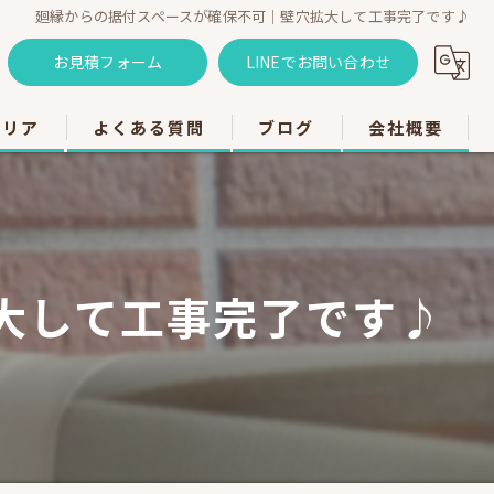
廻縁からの据付スペースが確保不可｜壁穴拡大して工事完了です♪
お見積フォーム
LINEでお問い合わせ
エリア
よくある質問
ブログ
会社概要
のエアコン工事
のエアコン工事
大して工事完了です♪
のエアコン工事
市のエアコン工事
のエアコン工事