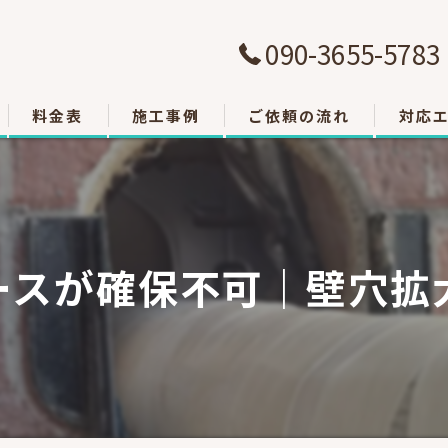
090-3655-5783
料金表
施工事例
ご依頼の流れ
対応
大津市
草津市
ースが確保不可｜壁穴拡
栗東市
東近江
甲賀市