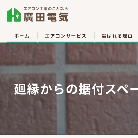
ホーム
エアコンサービス
選ばれる理由
エアコン取付
お客様の声
エアコン取り外し
廻縁からの据付スペ
エアコン移設
中古販売
高所作業