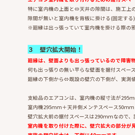
特に室内機の上面と⇔天井の隙間は、施工上の
隙間が無いと室内機を背板に掛ける(固定する
※廻縁は出っ張っていて室内機を掛ける際の
３ 壁穴拡大開始！
廻縁は、壁面よりも出っ張っているので障害
何も出っ張りの無い平らな壁面を据付スペー
廻縁の下側から⇔既設の壁穴の下側が、実測値2
支給品のエアコンは、室内機の縦寸法が295
室内機295ｍｍ＋天井側メンテスペース50ｍ
壁穴拡大前の据付スペースは290ｍｍなので
室内機を取り付けた際に、壁穴拡大の部分が
実施の壁穴拡大は、下側に40ｍｍです