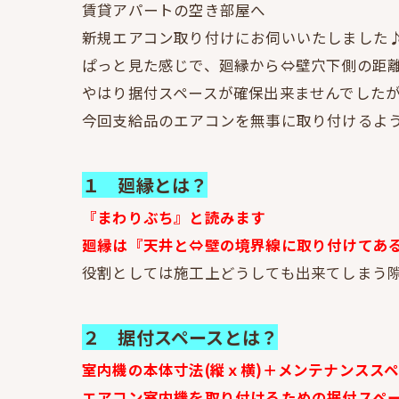
賃貸アパートの空き部屋へ
新規エアコン取り付けにお伺いいたしました
ぱっと見た感じで、廻縁から⇔壁穴下側の距
やはり据付スペースが確保出来ませんでした
今回支給品のエアコンを無事に取り付けるよ
１ 廻縁とは？
『まわりぶち』と読みます
廻縁は『天井と⇔壁の境界線に取り付けてあ
役割としては施工上どうしても出来てしまう隙
２ 据付スペースとは？
室内機の本体寸法(縦ｘ横)＋メンテナンススペ
エアコン室内機を取り付けるための据付スペ