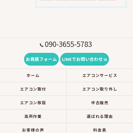
090-3655-5783
お見積フォーム
LINEでお問い合わせ
ホーム
エアコンサービス
エアコン取付
エアコン取り外し
エアコン移設
中古販売
高所作業
選ばれる理由
お客様の声
料金表