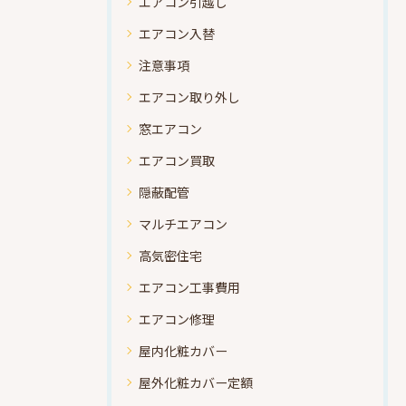
エアコン引越し
エアコン入替
注意事項
エアコン取り外し
窓エアコン
エアコン買取
隠蔽配管
マルチエアコン
高気密住宅
エアコン工事費用
エアコン修理
屋内化粧カバー
屋外化粧カバー定額