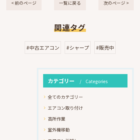
< 前のページ
一覧に戻る
次のページ >
関連タグ
#中古エアコン
#シャープ
#販売中
カテゴリー
Categories
全てのカテゴリー
エアコン取り付け
高所作業
室外機移動