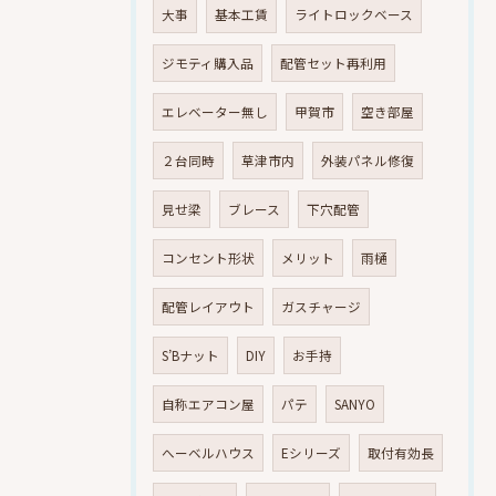
大事
基本工賃
ライトロックベース
ジモティ購入品
配管セット再利用
エレベーター無し
甲賀市
空き部屋
２台同時
草津市内
外装パネル修復
見せ梁
ブレース
下穴配管
コンセント形状
メリット
雨樋
配管レイアウト
ガスチャージ
S’Bナット
DIY
お手持
自称エアコン屋
パテ
SANYO
へーベルハウス
Eシリーズ
取付有効長