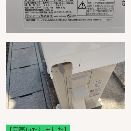
【完売いたしました】