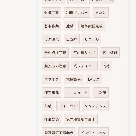
外構工事
制震ダンパー
穴あけ
基本作業
擁壁
消防設備点検
ガス漏れ
日野町
リコール
無料点検回収
室内機サイズ
緩い傾斜
購入時の注意
光ファイバー
同時
ヤフオク
電気設備
LPガス
保安距離
エコキュート
古物商
外構
レイアウト
メンテナンス
仕事始め
第二種電気工事士
登録電気工事業者
インシュロック