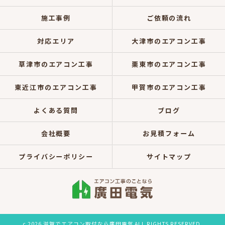
施工事例
ご依頼の流れ
対応エリア
大津市のエアコン工事
草津市のエアコン工事
栗東市のエアコン工事
東近江市のエアコン工事
甲賀市のエアコン工事
よくある質問
ブログ
会社概要
お見積フォーム
プライバシーポリシー
サイトマップ
c 2026 滋賀でエアコン取付なら廣田電気 ALL RIGHTS RESERVED.