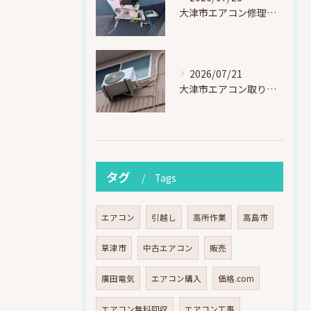
大津市エアコン修理｜冷媒漏れを特定！高所作業で東芝RAS-F221ARTを修理・ガスチャージ
2026/07/21
大津市エアコン取り付け｜他社で断られたマンション3階の壁面アングル高所作業（ハイセンス HA-J22H-W・プレジーオビワコ）
タグ
Tags
エアコン
引越し
高所作業
高島市
草津市
中古エアコン
販売
廣田電気
エアコン購入
価格.com
エアコン無料回収
エアコン工事