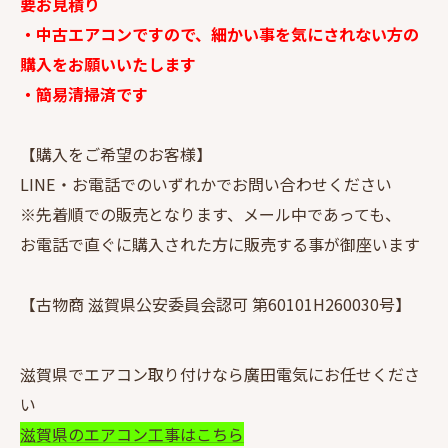
要お見積り
・中古エアコンですので、細かい事を気にされない方の
購入をお願いいたします
・簡易清掃済です
【購入をご希望のお客様】
LINE・お電話でのいずれかでお問い合わせください
※先着順での販売となります、メール中であっても、
お電話で直ぐに購入された方に販売する事が御座います
【古物商 滋賀県公安委員会認可 第60101H260030号】
滋賀県でエアコン取り付けなら廣田電気にお任せくださ
い
滋賀県のエアコン工事はこちら