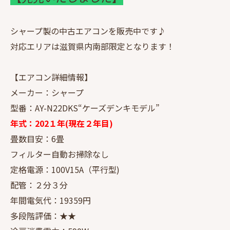
シャープ製の中古エアコンを販売中です♪
対応エリアは滋賀県内南部限定となります！
【エアコン詳細情報】
メーカー：シャープ
型番：AY-N22DKS“ケーズデンキモデル”
年式：202１年(現在２年目)
畳数目安：6畳
フィルター自動お掃除なし
定格電源：100V15A（平行型)
配管：２分３分
年間電気代：19359円
多段階評価：★★