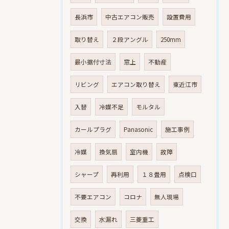
長浜市
中古エアコン販売
設置費用
取り替え
２段アングル
250mm
最小据付寸法
窓上
不動産
リビング
エアコン取り替え
東近江市
入替
冷媒不足
モルタル
カールプラグ
Panasonic
施工事例
冷媒
換気扇
室内機
故障
シャープ
再利用
１８畳用
点検口
不要エアコン
コロナ
無人現場
交換
水漏れ
三菱重工